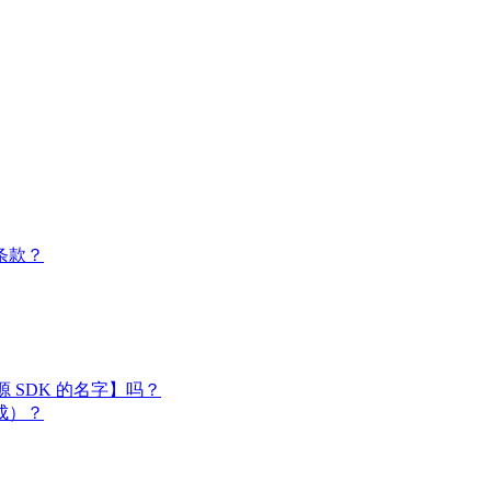
条款？
闭源 SDK 的名字】吗？
成）？