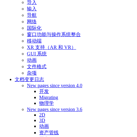
导入
输入
导航
网络
国际化
窗口功能与操作系统整合
移动端
XR 支持（AR 和 VR）
GUI 系统
动画
文件格式
杂项
文档变更日志
New pages since version 4.0
开发
Migrating
物理学
New pages since version 3.6
2D
3D
动画
资产管线