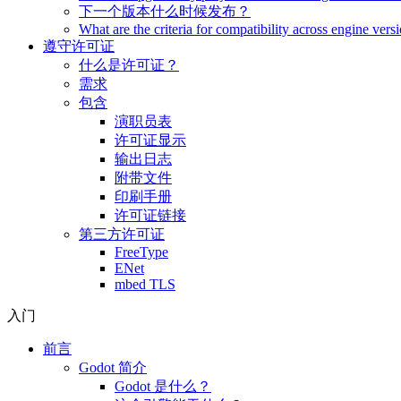
下一个版本什么时候发布？
What are the criteria for compatibility across engine vers
遵守许可证
什么是许可证？
需求
包含
演职员表
许可证显示
输出日志
附带文件
印刷手册
许可证链接
第三方许可证
FreeType
ENet
mbed TLS
入门
前言
Godot 简介
Godot 是什么？