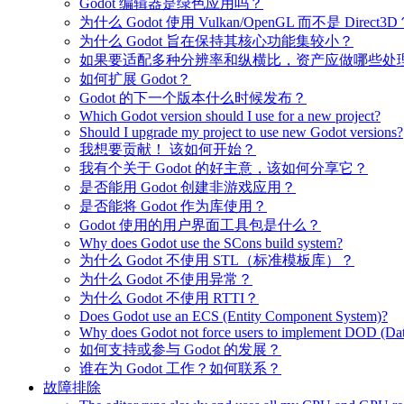
Godot 编辑器是绿色应用吗？
为什么 Godot 使用 Vulkan/OpenGL 而不是 Direct3D
为什么 Godot 旨在保持其核心功能集较小？
如果要适配多种分辨率和纵横比，资产应做哪些处
如何扩展 Godot？
Godot 的下一个版本什么时候发布？
Which Godot version should I use for a new project?
Should I upgrade my project to use new Godot versions?
我想要贡献！ 该如何开始？
我有个关于 Godot 的好主意，该如何分享它？
是否能用 Godot 创建非游戏应用？
是否能将 Godot 作为库使用？
Godot 使用的用户界面工具包是什么？
Why does Godot use the SCons build system?
为什么 Godot 不使用 STL（标准模板库）？
为什么 Godot 不使用异常？
为什么 Godot 不使用 RTTI？
Does Godot use an ECS (Entity Component System)?
Why does Godot not force users to implement DOD (Dat
如何支持或参与 Godot 的发展？
谁在为 Godot 工作？如何联系？
故障排除