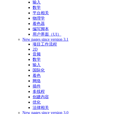
输入
数学
平台相关
物理学
着色器
编写脚本
用户界面（UI）
New pages since version 3.1
项目工作流程
2D
音频
数学
输入
国际化
着色
网络
插件
多线程
创建内容
优化
法律相关
New pages since version 3.0