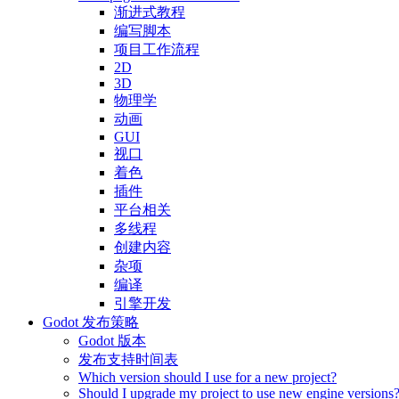
渐进式教程
编写脚本
项目工作流程
2D
3D
物理学
动画
GUI
视口
着色
插件
平台相关
多线程
创建内容
杂项
编译
引擎开发
Godot 发布策略
Godot 版本
发布支持时间表
Which version should I use for a new project?
Should I upgrade my project to use new engine versions