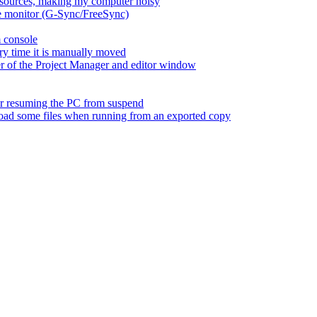
esources, making my computer noisy
ate monitor (G-Sync/FreeSync)
m console
ry time it is manually moved
er of the Project Manager and editor window
fter resuming the PC from suspend
 load some files when running from an exported copy