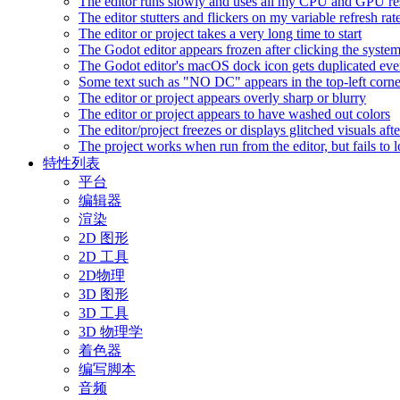
The editor runs slowly and uses all my CPU and GPU r
The editor stutters and flickers on my variable refresh r
The editor or project takes a very long time to start
The Godot editor appears frozen after clicking the syste
The Godot editor's macOS dock icon gets duplicated eve
Some text such as "NO DC" appears in the top-left corn
The editor or project appears overly sharp or blurry
The editor or project appears to have washed out colors
The editor/project freezes or displays glitched visuals a
The project works when run from the editor, but fails to
特性列表
平台
编辑器
渲染
2D 图形
2D 工具
2D物理
3D 图形
3D 工具
3D 物理学
着色器
编写脚本
音频