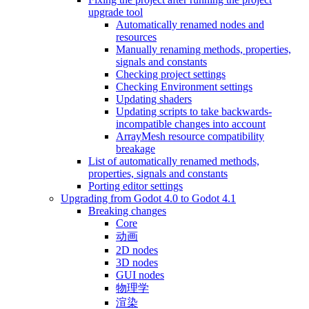
upgrade tool
Automatically renamed nodes and
resources
Manually renaming methods, properties,
signals and constants
Checking project settings
Checking Environment settings
Updating shaders
Updating scripts to take backwards-
incompatible changes into account
ArrayMesh resource compatibility
breakage
List of automatically renamed methods,
properties, signals and constants
Porting editor settings
Upgrading from Godot 4.0 to Godot 4.1
Breaking changes
Core
动画
2D nodes
3D nodes
GUI nodes
物理学
渲染