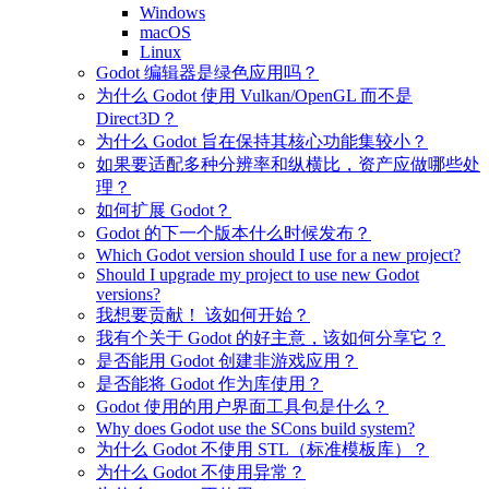
Windows
macOS
Linux
Godot 编辑器是绿色应用吗？
为什么 Godot 使用 Vulkan/OpenGL 而不是
Direct3D？
为什么 Godot 旨在保持其核心功能集较小？
如果要适配多种分辨率和纵横比，资产应做哪些处
理？
如何扩展 Godot？
Godot 的下一个版本什么时候发布？
Which Godot version should I use for a new project?
Should I upgrade my project to use new Godot
versions?
我想要贡献！ 该如何开始？
我有个关于 Godot 的好主意，该如何分享它？
是否能用 Godot 创建非游戏应用？
是否能将 Godot 作为库使用？
Godot 使用的用户界面工具包是什么？
Why does Godot use the SCons build system?
为什么 Godot 不使用 STL（标准模板库）？
为什么 Godot 不使用异常？