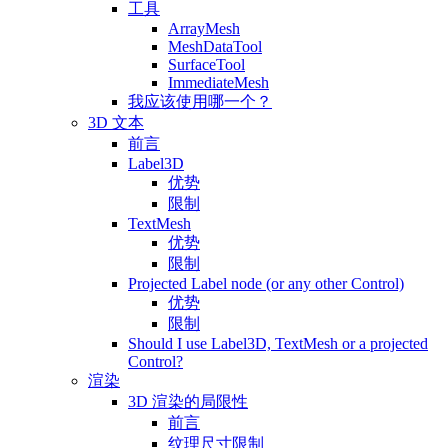
工具
ArrayMesh
MeshDataTool
SurfaceTool
ImmediateMesh
我应该使用哪一个？
3D 文本
前言
Label3D
优势
限制
TextMesh
优势
限制
Projected Label node (or any other Control)
优势
限制
Should I use Label3D, TextMesh or a projected
Control?
渲染
3D 渲染的局限性
前言
纹理尺寸限制