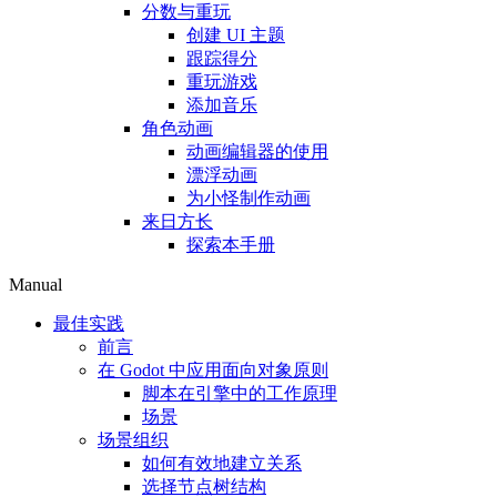
分数与重玩
创建 UI 主题
跟踪得分
重玩游戏
添加音乐
角色动画
动画编辑器的使用
漂浮动画
为小怪制作动画
来日方长
探索本手册
Manual
最佳实践
前言
在 Godot 中应用面向对象原则
脚本在引擎中的工作原理
场景
场景组织
如何有效地建立关系
选择节点树结构