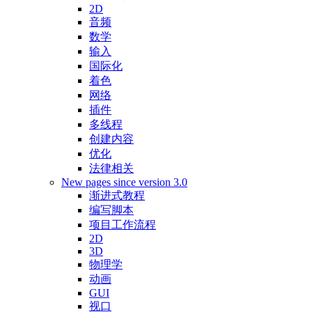
2D
音频
数学
输入
国际化
着色
网络
插件
多线程
创建内容
优化
法律相关
New pages since version 3.0
渐进式教程
编写脚本
项目工作流程
2D
3D
物理学
动画
GUI
视口