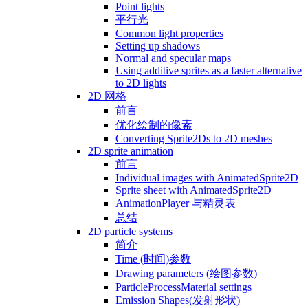
Point lights
平行光
Common light properties
Setting up shadows
Normal and specular maps
Using additive sprites as a faster alternative
to 2D lights
2D 网格
前言
优化绘制的像素
Converting Sprite2Ds to 2D meshes
2D sprite animation
前言
Individual images with AnimatedSprite2D
Sprite sheet with AnimatedSprite2D
AnimationPlayer 与精灵表
总结
2D particle systems
简介
Time (时间)参数
Drawing parameters (绘图参数)
ParticleProcessMaterial settings
Emission Shapes(发射形状)