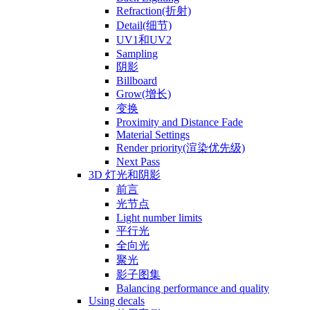
Refraction(折射)
Detail(细节)
UV1和UV2
Sampling
阴影
Billboard
Grow(增长)
变换
Proximity and Distance Fade
Material Settings
Render priority(渲染优先级)
Next Pass
3D 灯光和阴影
前言
光节点
Light number limits
平行光
全向光
聚光
影子图集
Balancing performance and quality
Using decals