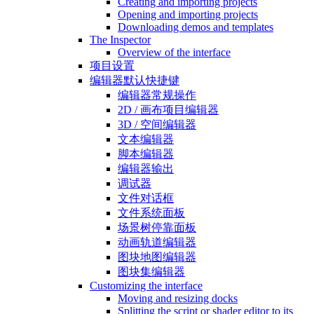
Creating and importing projects
Opening and importing projects
Downloading demos and templates
The Inspector
Overview of the interface
项目设置
编辑器默认快捷键
编辑器常规操作
2D / 画布项目编辑器
3D / 空间编辑器
文本编辑器
脚本编辑器
编辑器输出
调试器
文件对话框
文件系统面板
场景树停靠面板
动画轨道编辑器
图块地图编辑器
图块集编辑器
Customizing the interface
Moving and resizing docks
Splitting the script or shader editor to its