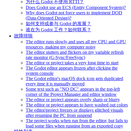
为什么 Godot 不使用 RTTI？
Does Godot use an ECS (Entity Component System)?
Why does Godot not force users to implement DOD
(Data-Oriented Design)?
如何支持或参与 Godot 的发展？
谁在为 Godot 工作？如何联系？
故障排除
The editor runs slowly and uses all my CPU and GPU
resources, making my computer noisy
The editor stutters and flickers on my variable refresh
rate monitor (G-Sync/FreeSync)
The editor or project takes a very long time to start
The Godot editor appears frozen after clicking the
system console
The Godot editor's macOS dock icon gets duplicated
every time it is manually moved
Some text such as "NO DC" appears in the top-left
corner of the Project Manager and editor window
The editor or project appears overly sharp or blurry
The editor or project appears to have washed out colors
The editor/project freezes or displays glitched visuals
after resuming the PC from suspend
The project works when run from the editor, but fails to
load some files when running from an exported copy