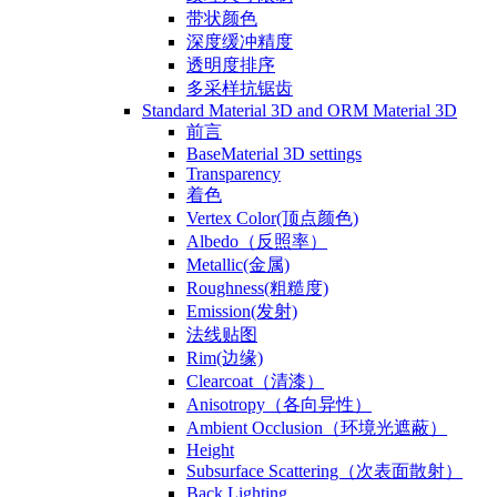
带状颜色
深度缓冲精度
透明度排序
多采样抗锯齿
Standard Material 3D and ORM Material 3D
前言
BaseMaterial 3D settings
Transparency
着色
Vertex Color(顶点颜色)
Albedo（反照率）
Metallic(金属)
Roughness(粗糙度)
Emission(发射)
法线贴图
Rim(边缘)
Clearcoat（清漆）
Anisotropy（各向异性）
Ambient Occlusion（环境光遮蔽）
Height
Subsurface Scattering（次表面散射）
Back Lighting