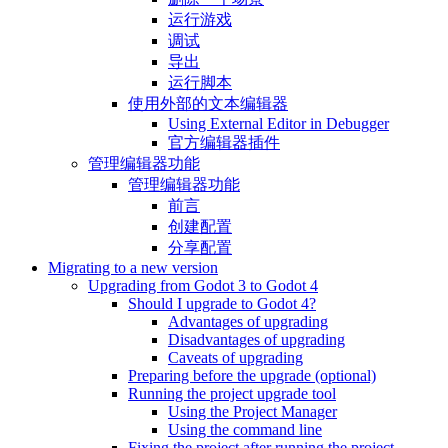
运行游戏
调试
导出
运行脚本
使用外部的文本编辑器
Using External Editor in Debugger
官方编辑器插件
管理编辑器功能
管理编辑器功能
前言
创建配置
分享配置
Migrating to a new version
Upgrading from Godot 3 to Godot 4
Should I upgrade to Godot 4?
Advantages of upgrading
Disadvantages of upgrading
Caveats of upgrading
Preparing before the upgrade (optional)
Running the project upgrade tool
Using the Project Manager
Using the command line
Fixing the project after running the project