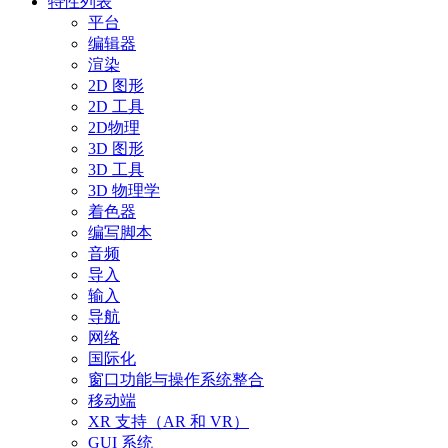
特性列表
平台
编辑器
渲染
2D 图形
2D 工具
2D物理
3D 图形
3D 工具
3D 物理学
着色器
编写脚本
音频
导入
输入
导航
网络
国际化
窗口功能与操作系统整合
移动端
XR 支持（AR 和 VR）
GUI 系统