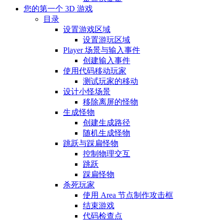
您的第一个 3D 游戏
目录
设置游戏区域
设置游玩区域
Player 场景与输入事件
创建输入事件
使用代码移动玩家
测试玩家的移动
设计小怪场景
移除离屏的怪物
生成怪物
创建生成路径
随机生成怪物
跳跃与踩扁怪物
控制物理交互
跳跃
踩扁怪物
杀死玩家
使用 Area 节点制作攻击框
结束游戏
代码检查点