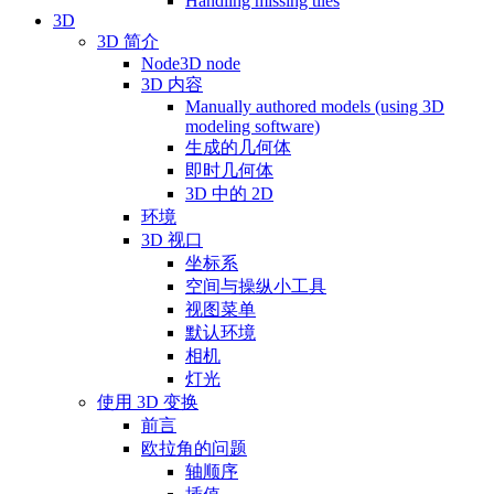
Handling missing tiles
3D
3D 简介
Node3D node
3D 内容
Manually authored models (using 3D
modeling software)
生成的几何体
即时几何体
3D 中的 2D
环境
3D 视口
坐标系
空间与操纵小工具
视图菜单
默认环境
相机
灯光
使用 3D 变换
前言
欧拉角的问题
轴顺序