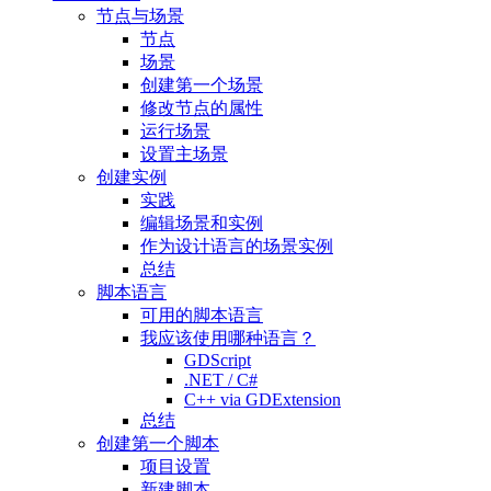
节点与场景
节点
场景
创建第一个场景
修改节点的属性
运行场景
设置主场景
创建实例
实践
编辑场景和实例
作为设计语言的场景实例
总结
脚本语言
可用的脚本语言
我应该使用哪种语言？
GDScript
.NET / C#
C++ via GDExtension
总结
创建第一个脚本
项目设置
新建脚本