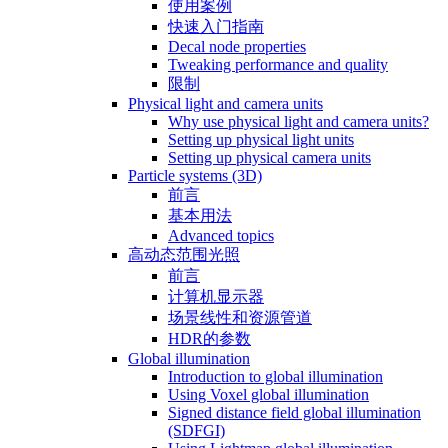
使用案例
快速入门指南
Decal node properties
Tweaking performance and quality
限制
Physical light and camera units
Why use physical light and camera units?
Setting up physical light units
Setting up physical camera units
Particle systems (3D)
前言
基本用法
Advanced topics
高动态范围光照
前言
计算机显示器
场景线性和资源管道
HDR的参数
Global illumination
Introduction to global illumination
Using Voxel global illumination
Signed distance field global illumination
(SDFGI)