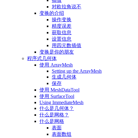
插值
对欧拉角说不
变换的介绍
操作变换
精度误差
获取信息
设置信息
用四元数插值
变换是你的朋友
程序式几何体
使用 ArrayMesh
Setting up the ArrayMesh
生成几何体
保存
使用 MeshDataTool
使用 SurfaceTool
Using ImmediateMesh
什么是几何体？
什么是网格？
什么是网格
表面
表面数组