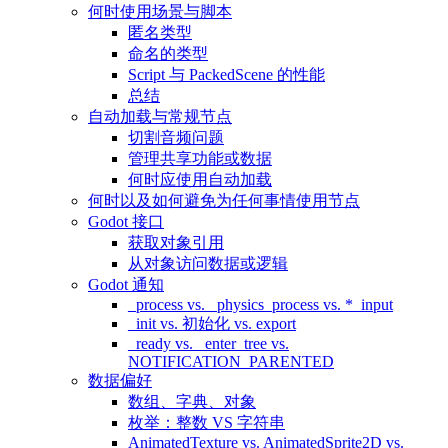
何时使用场景与脚本
匿名类型
命名的类型
Script 与 PackedScene 的性能
总结
自动加载与常规节点
切割音频问题
管理共享功能或数据
何时应使用自动加载
何时以及如何避免为任何事情使用节点
Godot 接口
获取对象引用
从对象访问数据或逻辑
Godot 通知
_process vs. _physics_process vs. *_input
_init vs. 初始化 vs. export
_ready vs. _enter_tree vs.
NOTIFICATION_PARENTED
数据偏好
数组、字典、对象
枚举：整数 VS 字符串
AnimatedTexture vs. AnimatedSprite2D vs.