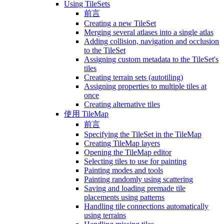
Using TileSets
前言
Creating a new TileSet
Merging several atlases into a single atlas
Adding collision, navigation and occlusion
to the TileSet
Assigning custom metadata to the TileSet's
tiles
Creating terrain sets (autotiling)
Assigning properties to multiple tiles at
once
Creating alternative tiles
使用 TileMap
前言
Specifying the TileSet in the TileMap
Creating TileMap layers
Opening the TileMap editor
Selecting tiles to use for painting
Painting modes and tools
Painting randomly using scattering
Saving and loading premade tile
placements using patterns
Handling tile connections automatically
using terrains