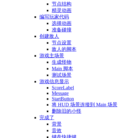
节点结构
精灵动画
编写玩家代码
选择动画
准备碰撞
创建敌人
节点设置
敌人的脚本
游戏主场景
生成怪物
Main 脚本
测试场景
游戏信息显示
ScoreLabel
Message
StartButton
将 HUD 场景连接到 Main 场景
删除旧的小怪
完成了
背景
音效
键盘快捷键