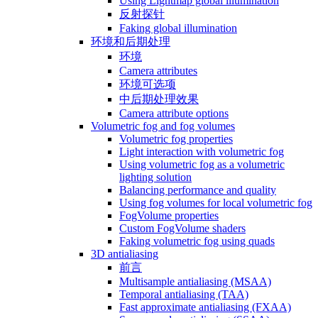
Using Lightmap global illumination
反射探针
Faking global illumination
环境和后期处理
环境
Camera attributes
环境可选项
中后期处理效果
Camera attribute options
Volumetric fog and fog volumes
Volumetric fog properties
Light interaction with volumetric fog
Using volumetric fog as a volumetric
lighting solution
Balancing performance and quality
Using fog volumes for local volumetric fog
FogVolume properties
Custom FogVolume shaders
Faking volumetric fog using quads
3D antialiasing
前言
Multisample antialiasing (MSAA)
Temporal antialiasing (TAA)
Fast approximate antialiasing (FXAA)