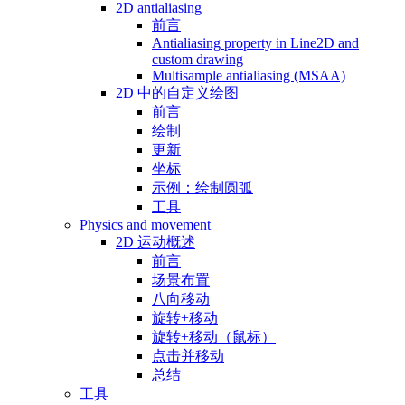
2D antialiasing
前言
Antialiasing property in Line2D and
custom drawing
Multisample antialiasing (MSAA)
2D 中的自定义绘图
前言
绘制
更新
坐标
示例：绘制圆弧
工具
Physics and movement
2D 运动概述
前言
场景布置
八向移动
旋转+移动
旋转+移动（鼠标）
点击并移动
总结
工具