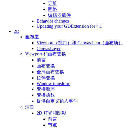
导航
网络
编辑器插件
Behavior changes
Updating your GDExtension for 4.1
2D
画布层
Viewport（视口）和 Canvas Item（画布项）
CanvasLayer
Viewport 和画布变换
前言
画布变换
全局画布变换
拉伸变换
Window transform
变换顺序
变换函数
提供自定义输入事件
渲染
2D 灯光和阴影
前言
节点