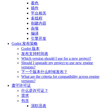
着色
插件
平台相关
多线程
创建内容
杂项
编译
引擎开发
Godot 发布策略
Godot 版本
发布支持时间表
Which version should I use for a new project?
Should I upgrade my project to use new engine
versions?
下一个版本什么时候发布？
What are the criteria for compatibility across engine
versions?
遵守许可证
什么是许可证？
需求
包含
演职员表