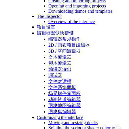
Creating and importing projects
Opening and importing projects
Downloading demos and templates
The Inspector
Overview of the interface
项目设置
编辑器默认快捷键
编辑器常规操作
2D / 画布项目编辑器
3D / 空间编辑器
文本编辑器
脚本编辑器
编辑器输出
调试器
文件对话框
文件系统面板
场景树停靠面板
动画轨道编辑器
图块地图编辑器
图块集编辑器
Customizing the interface
Moving and resizing docks
Splitting the script or shader editor to its