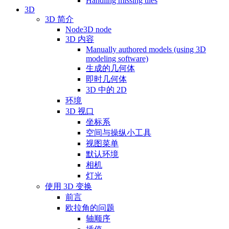
Handling missing tiles
3D
3D 简介
Node3D node
3D 内容
Manually authored models (using 3D
modeling software)
生成的几何体
即时几何体
3D 中的 2D
环境
3D 视口
坐标系
空间与操纵小工具
视图菜单
默认环境
相机
灯光
使用 3D 变换
前言
欧拉角的问题
轴顺序