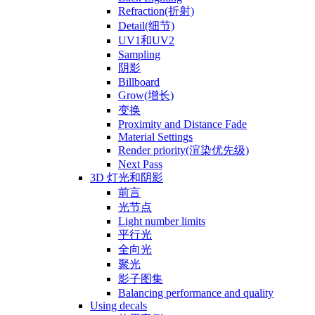
Refraction(折射)
Detail(细节)
UV1和UV2
Sampling
阴影
Billboard
Grow(增长)
变换
Proximity and Distance Fade
Material Settings
Render priority(渲染优先级)
Next Pass
3D 灯光和阴影
前言
光节点
Light number limits
平行光
全向光
聚光
影子图集
Balancing performance and quality
Using decals