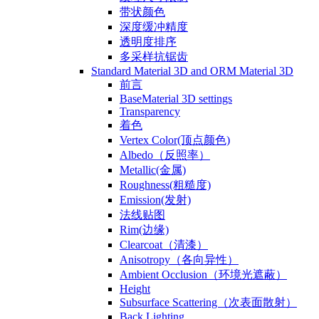
带状颜色
深度缓冲精度
透明度排序
多采样抗锯齿
Standard Material 3D and ORM Material 3D
前言
BaseMaterial 3D settings
Transparency
着色
Vertex Color(顶点颜色)
Albedo（反照率）
Metallic(金属)
Roughness(粗糙度)
Emission(发射)
法线贴图
Rim(边缘)
Clearcoat（清漆）
Anisotropy（各向异性）
Ambient Occlusion（环境光遮蔽）
Height
Subsurface Scattering（次表面散射）
Back Lighting