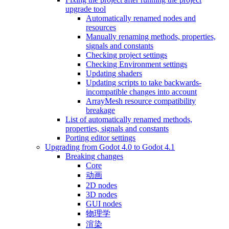
upgrade tool
Automatically renamed nodes and
resources
Manually renaming methods, properties,
signals and constants
Checking project settings
Checking Environment settings
Updating shaders
Updating scripts to take backwards-
incompatible changes into account
ArrayMesh resource compatibility
breakage
List of automatically renamed methods,
properties, signals and constants
Porting editor settings
Upgrading from Godot 4.0 to Godot 4.1
Breaking changes
Core
动画
2D nodes
3D nodes
GUI nodes
物理学
渲染