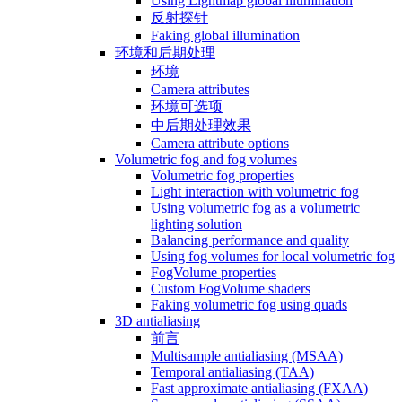
Using Lightmap global illumination
反射探针
Faking global illumination
环境和后期处理
环境
Camera attributes
环境可选项
中后期处理效果
Camera attribute options
Volumetric fog and fog volumes
Volumetric fog properties
Light interaction with volumetric fog
Using volumetric fog as a volumetric
lighting solution
Balancing performance and quality
Using fog volumes for local volumetric fog
FogVolume properties
Custom FogVolume shaders
Faking volumetric fog using quads
3D antialiasing
前言
Multisample antialiasing (MSAA)
Temporal antialiasing (TAA)
Fast approximate antialiasing (FXAA)