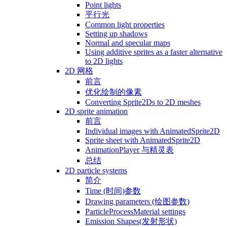
Point lights
平行光
Common light properties
Setting up shadows
Normal and specular maps
Using additive sprites as a faster alternative
to 2D lights
2D 网格
前言
优化绘制的像素
Converting Sprite2Ds to 2D meshes
2D sprite animation
前言
Individual images with AnimatedSprite2D
Sprite sheet with AnimatedSprite2D
AnimationPlayer 与精灵表
总结
2D particle systems
简介
Time (时间)参数
Drawing parameters (绘图参数)
ParticleProcessMaterial settings
Emission Shapes(发射形状)