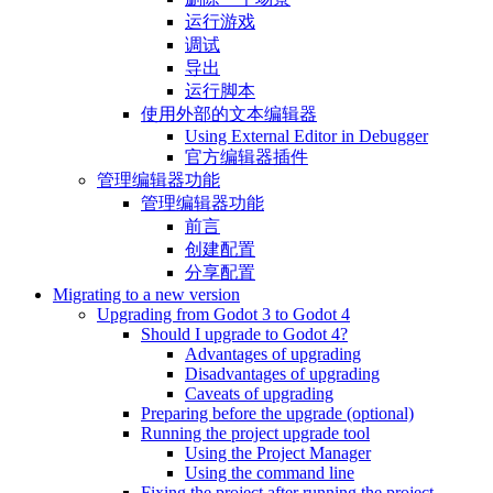
运行游戏
调试
导出
运行脚本
使用外部的文本编辑器
Using External Editor in Debugger
官方编辑器插件
管理编辑器功能
管理编辑器功能
前言
创建配置
分享配置
Migrating to a new version
Upgrading from Godot 3 to Godot 4
Should I upgrade to Godot 4?
Advantages of upgrading
Disadvantages of upgrading
Caveats of upgrading
Preparing before the upgrade (optional)
Running the project upgrade tool
Using the Project Manager
Using the command line
Fixing the project after running the project