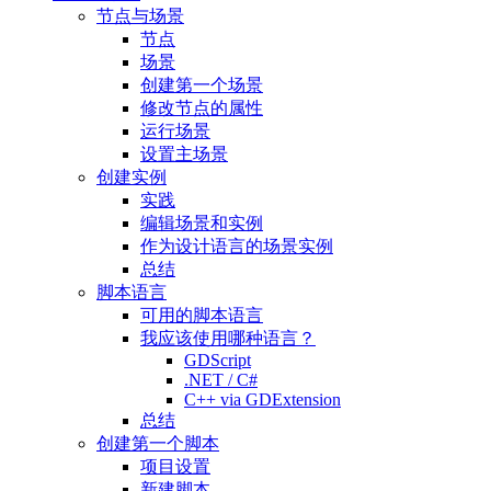
节点与场景
节点
场景
创建第一个场景
修改节点的属性
运行场景
设置主场景
创建实例
实践
编辑场景和实例
作为设计语言的场景实例
总结
脚本语言
可用的脚本语言
我应该使用哪种语言？
GDScript
.NET / C#
C++ via GDExtension
总结
创建第一个脚本
项目设置
新建脚本