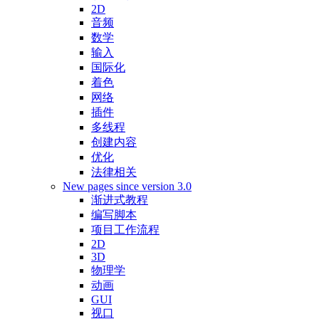
2D
音频
数学
输入
国际化
着色
网络
插件
多线程
创建内容
优化
法律相关
New pages since version 3.0
渐进式教程
编写脚本
项目工作流程
2D
3D
物理学
动画
GUI
视口