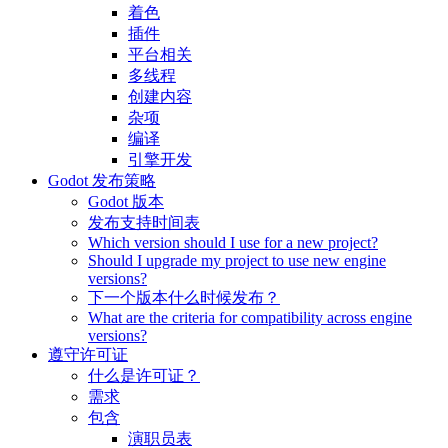
着色
插件
平台相关
多线程
创建内容
杂项
编译
引擎开发
Godot 发布策略
Godot 版本
发布支持时间表
Which version should I use for a new project?
Should I upgrade my project to use new engine
versions?
下一个版本什么时候发布？
What are the criteria for compatibility across engine
versions?
遵守许可证
什么是许可证？
需求
包含
演职员表