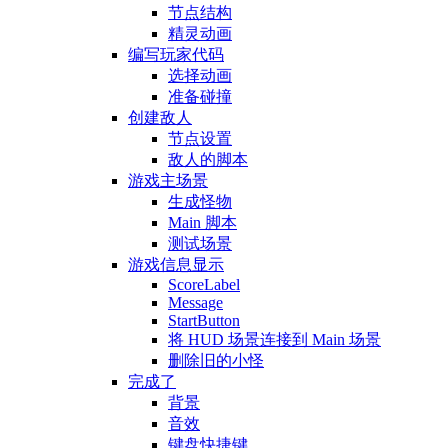
节点结构
精灵动画
编写玩家代码
选择动画
准备碰撞
创建敌人
节点设置
敌人的脚本
游戏主场景
生成怪物
Main 脚本
测试场景
游戏信息显示
ScoreLabel
Message
StartButton
将 HUD 场景连接到 Main 场景
删除旧的小怪
完成了
背景
音效
键盘快捷键