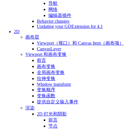
导航
网络
编辑器插件
Behavior changes
Updating your GDExtension for 4.1
2D
画布层
Viewport（视口）和 Canvas Item（画布项）
CanvasLayer
Viewport 和画布变换
前言
画布变换
全局画布变换
拉伸变换
Window transform
变换顺序
变换函数
提供自定义输入事件
渲染
2D 灯光和阴影
前言
节点