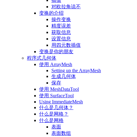
插值
对欧拉角说不
变换的介绍
操作变换
精度误差
获取信息
设置信息
用四元数插值
变换是你的朋友
程序式几何体
使用 ArrayMesh
Setting up the ArrayMesh
生成几何体
保存
使用 MeshDataTool
使用 SurfaceTool
Using ImmediateMesh
什么是几何体？
什么是网格？
什么是网格
表面
表面数组