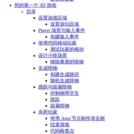
您的第一个 3D 游戏
目录
设置游戏区域
设置游玩区域
Player 场景与输入事件
创建输入事件
使用代码移动玩家
测试玩家的移动
设计小怪场景
移除离屏的怪物
生成怪物
创建生成路径
随机生成怪物
跳跃与踩扁怪物
控制物理交互
跳跃
踩扁怪物
杀死玩家
使用 Area 节点制作攻击框
结束游戏
代码检查点