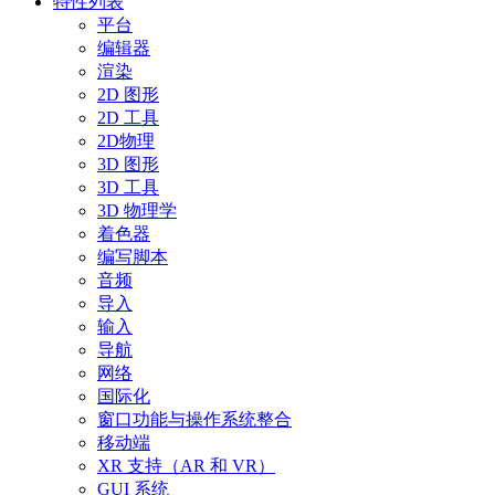
特性列表
平台
编辑器
渲染
2D 图形
2D 工具
2D物理
3D 图形
3D 工具
3D 物理学
着色器
编写脚本
音频
导入
输入
导航
网络
国际化
窗口功能与操作系统整合
移动端
XR 支持（AR 和 VR）
GUI 系统