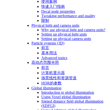
使用案例
快速入门指南
Decal node properties
Tweaking performance and quality
限制
Physical light and camera units
Why use physical light and camera units?
Setting up physical light units
Setting up physical camera units
Particle systems (3D)
前言
基本用法
Advanced topics
高动态范围光照
前言
计算机显示器
场景线性和资源管道
HDR的参数
Global illumination
Introduction to global illumination
Using Voxel global illumination
Signed distance field global illumination
(SDFGI)