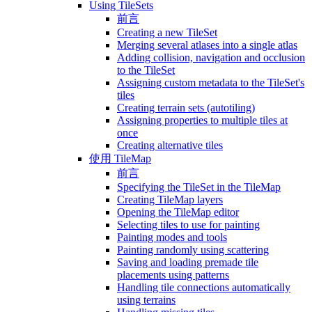
Using TileSets
前言
Creating a new TileSet
Merging several atlases into a single atlas
Adding collision, navigation and occlusion
to the TileSet
Assigning custom metadata to the TileSet's
tiles
Creating terrain sets (autotiling)
Assigning properties to multiple tiles at
once
Creating alternative tiles
使用 TileMap
前言
Specifying the TileSet in the TileMap
Creating TileMap layers
Opening the TileMap editor
Selecting tiles to use for painting
Painting modes and tools
Painting randomly using scattering
Saving and loading premade tile
placements using patterns
Handling tile connections automatically
using terrains