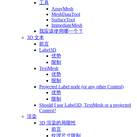
工具
ArrayMesh
MeshDataTool
SurfaceTool
ImmediateMesh
我应该使用哪一个？
3D 文本
前言
Label3D
优势
限制
TextMesh
优势
限制
Projected Label node (or any other Control)
优势
限制
Should I use Label3D, TextMesh or a projected
Control?
渲染
3D 渲染的局限性
前言
纹理尺寸限制