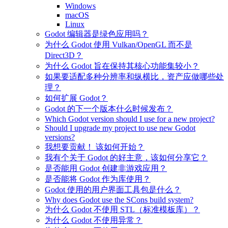
Windows
macOS
Linux
Godot 编辑器是绿色应用吗？
为什么 Godot 使用 Vulkan/OpenGL 而不是
Direct3D？
为什么 Godot 旨在保持其核心功能集较小？
如果要适配多种分辨率和纵横比，资产应做哪些处
理？
如何扩展 Godot？
Godot 的下一个版本什么时候发布？
Which Godot version should I use for a new project?
Should I upgrade my project to use new Godot
versions?
我想要贡献！ 该如何开始？
我有个关于 Godot 的好主意，该如何分享它？
是否能用 Godot 创建非游戏应用？
是否能将 Godot 作为库使用？
Godot 使用的用户界面工具包是什么？
Why does Godot use the SCons build system?
为什么 Godot 不使用 STL（标准模板库）？
为什么 Godot 不使用异常？