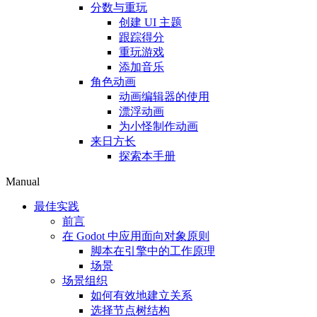
分数与重玩
创建 UI 主题
跟踪得分
重玩游戏
添加音乐
角色动画
动画编辑器的使用
漂浮动画
为小怪制作动画
来日方长
探索本手册
Manual
最佳实践
前言
在 Godot 中应用面向对象原则
脚本在引擎中的工作原理
场景
场景组织
如何有效地建立关系
选择节点树结构