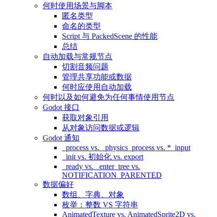
何时使用场景与脚本
匿名类型
命名的类型
Script 与 PackedScene 的性能
总结
自动加载与常规节点
切割音频问题
管理共享功能或数据
何时应使用自动加载
何时以及如何避免为任何事情使用节点
Godot 接口
获取对象引用
从对象访问数据或逻辑
Godot 通知
_process vs. _physics_process vs. *_input
_init vs. 初始化 vs. export
_ready vs. _enter_tree vs.
NOTIFICATION_PARENTED
数据偏好
数组、字典、对象
枚举：整数 VS 字符串
AnimatedTexture vs. AnimatedSprite2D vs.