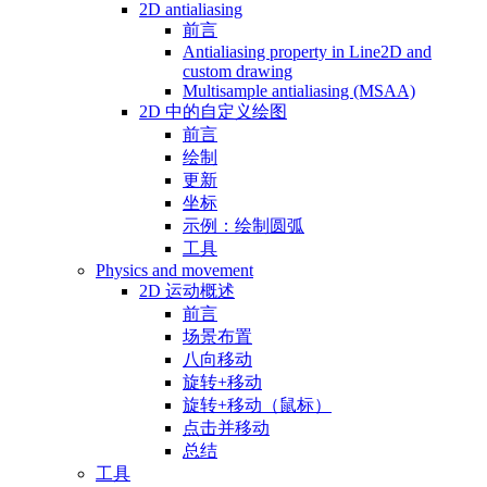
2D antialiasing
前言
Antialiasing property in Line2D and
custom drawing
Multisample antialiasing (MSAA)
2D 中的自定义绘图
前言
绘制
更新
坐标
示例：绘制圆弧
工具
Physics and movement
2D 运动概述
前言
场景布置
八向移动
旋转+移动
旋转+移动（鼠标）
点击并移动
总结
工具