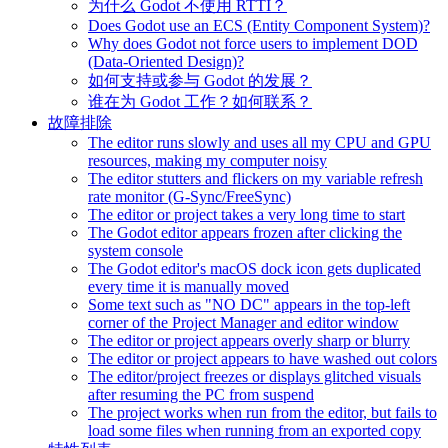
为什么 Godot 不使用 RTTI？
Does Godot use an ECS (Entity Component System)?
Why does Godot not force users to implement DOD
(Data-Oriented Design)?
如何支持或参与 Godot 的发展？
谁在为 Godot 工作？如何联系？
故障排除
The editor runs slowly and uses all my CPU and GPU
resources, making my computer noisy
The editor stutters and flickers on my variable refresh
rate monitor (G-Sync/FreeSync)
The editor or project takes a very long time to start
The Godot editor appears frozen after clicking the
system console
The Godot editor's macOS dock icon gets duplicated
every time it is manually moved
Some text such as "NO DC" appears in the top-left
corner of the Project Manager and editor window
The editor or project appears overly sharp or blurry
The editor or project appears to have washed out colors
The editor/project freezes or displays glitched visuals
after resuming the PC from suspend
The project works when run from the editor, but fails to
load some files when running from an exported copy