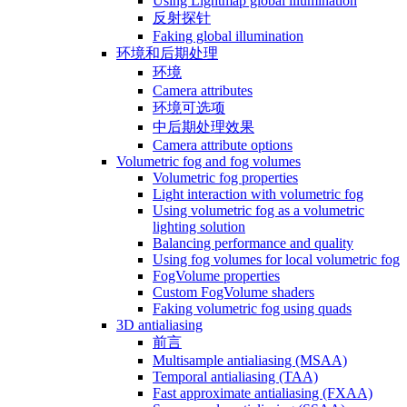
Using Lightmap global illumination
反射探针
Faking global illumination
环境和后期处理
环境
Camera attributes
环境可选项
中后期处理效果
Camera attribute options
Volumetric fog and fog volumes
Volumetric fog properties
Light interaction with volumetric fog
Using volumetric fog as a volumetric
lighting solution
Balancing performance and quality
Using fog volumes for local volumetric fog
FogVolume properties
Custom FogVolume shaders
Faking volumetric fog using quads
3D antialiasing
前言
Multisample antialiasing (MSAA)
Temporal antialiasing (TAA)
Fast approximate antialiasing (FXAA)