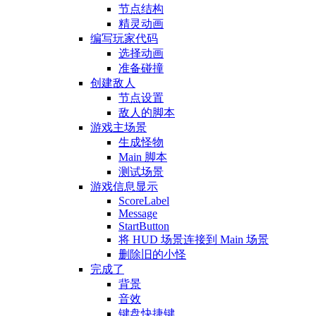
节点结构
精灵动画
编写玩家代码
选择动画
准备碰撞
创建敌人
节点设置
敌人的脚本
游戏主场景
生成怪物
Main 脚本
测试场景
游戏信息显示
ScoreLabel
Message
StartButton
将 HUD 场景连接到 Main 场景
删除旧的小怪
完成了
背景
音效
键盘快捷键