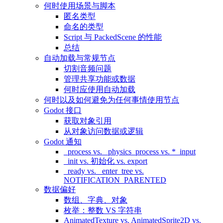
何时使用场景与脚本
匿名类型
命名的类型
Script 与 PackedScene 的性能
总结
自动加载与常规节点
切割音频问题
管理共享功能或数据
何时应使用自动加载
何时以及如何避免为任何事情使用节点
Godot 接口
获取对象引用
从对象访问数据或逻辑
Godot 通知
_process vs. _physics_process vs. *_input
_init vs. 初始化 vs. export
_ready vs. _enter_tree vs.
NOTIFICATION_PARENTED
数据偏好
数组、字典、对象
枚举：整数 VS 字符串
AnimatedTexture vs. AnimatedSprite2D vs.