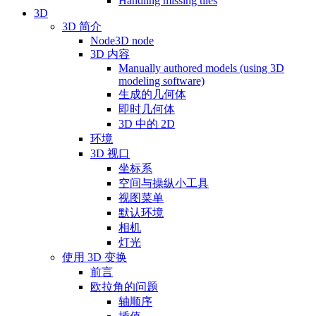
Handling missing tiles
3D
3D 简介
Node3D node
3D 内容
Manually authored models (using 3D
modeling software)
生成的几何体
即时几何体
3D 中的 2D
环境
3D 视口
坐标系
空间与操纵小工具
视图菜单
默认环境
相机
灯光
使用 3D 变换
前言
欧拉角的问题
轴顺序