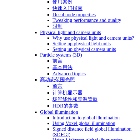
使用案例
快速入门指南
Decal node properties
Tweaking performance and quality
限制
Physical light and camera units
Why use physical light and camera units?
Setting up physical light units
Setting up physical camera units
Particle systems (3D)
前言
基本用法
Advanced topics
高动态范围光照
前言
计算机显示器
场景线性和资源管道
HDR的参数
Global illumination
Introduction to global illumination
Using Voxel global illumination
Signed distance field global illumination
(SDFGI)