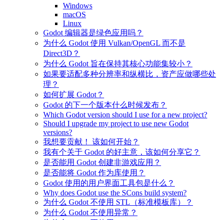
Windows
macOS
Linux
Godot 编辑器是绿色应用吗？
为什么 Godot 使用 Vulkan/OpenGL 而不是
Direct3D？
为什么 Godot 旨在保持其核心功能集较小？
如果要适配多种分辨率和纵横比，资产应做哪些处
理？
如何扩展 Godot？
Godot 的下一个版本什么时候发布？
Which Godot version should I use for a new project?
Should I upgrade my project to use new Godot
versions?
我想要贡献！ 该如何开始？
我有个关于 Godot 的好主意，该如何分享它？
是否能用 Godot 创建非游戏应用？
是否能将 Godot 作为库使用？
Godot 使用的用户界面工具包是什么？
Why does Godot use the SCons build system?
为什么 Godot 不使用 STL（标准模板库）？
为什么 Godot 不使用异常？