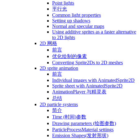
Point lights
平行光
Common light properties
Setting up shadows
Normal and specular maps
Using additive sprites as a faster alternative
to 2D lights
2D 网格
前言
优化绘制的像素
Converting Sprite2Ds to 2D meshes
2D sprite animation
前言
Individual images with AnimatedSprite2D
Sprite sheet with AnimatedSprite2D
AnimationPlayer 与精灵表
总结
2D particle systems
简介
Time (时间)参数
Drawing parameters (绘图参数)
ParticleProcessMaterial settings
Emission Shapes(发射形状)