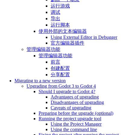
运行游戏
调试
导出
运行脚本
使用外部的文本编辑器
Using External Editor in Debugger
官方编辑器插件
管理编辑器功能
管理编辑器功能
前言
创建配置
分享配置
Migrating to a new version
Upgrading from Godot 3 to Godot 4
Should I upgrade to Godot 4?
Advantages of upgrading
Disadvantages of upgrading
Caveats of upgrading
Preparing before the upgrade (optional)
Running the project upgrade tool
Using the Project Manager
Using the command line
Fixing the project after running the project