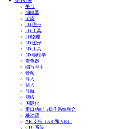
特性列表
平台
编辑器
渲染
2D 图形
2D 工具
2D物理
3D 图形
3D 工具
3D 物理学
着色器
编写脚本
音频
导入
输入
导航
网络
国际化
窗口功能与操作系统整合
移动端
XR 支持（AR 和 VR）
GUI 系统