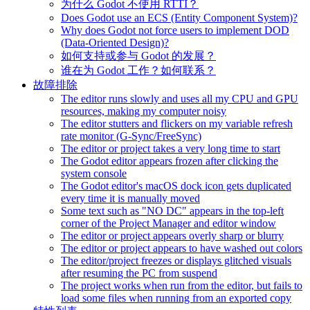
为什么 Godot 不使用 RTTI？
Does Godot use an ECS (Entity Component System)?
Why does Godot not force users to implement DOD
(Data-Oriented Design)?
如何支持或参与 Godot 的发展？
谁在为 Godot 工作？如何联系？
故障排除
The editor runs slowly and uses all my CPU and GPU
resources, making my computer noisy
The editor stutters and flickers on my variable refresh
rate monitor (G-Sync/FreeSync)
The editor or project takes a very long time to start
The Godot editor appears frozen after clicking the
system console
The Godot editor's macOS dock icon gets duplicated
every time it is manually moved
Some text such as "NO DC" appears in the top-left
corner of the Project Manager and editor window
The editor or project appears overly sharp or blurry
The editor or project appears to have washed out colors
The editor/project freezes or displays glitched visuals
after resuming the PC from suspend
The project works when run from the editor, but fails to
load some files when running from an exported copy