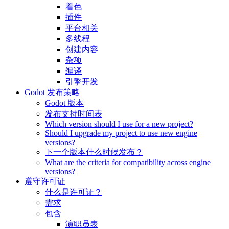
着色
插件
平台相关
多线程
创建内容
杂项
编译
引擎开发
Godot 发布策略
Godot 版本
发布支持时间表
Which version should I use for a new project?
Should I upgrade my project to use new engine
versions?
下一个版本什么时候发布？
What are the criteria for compatibility across engine
versions?
遵守许可证
什么是许可证？
需求
包含
演职员表