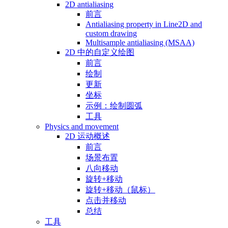
2D antialiasing
前言
Antialiasing property in Line2D and
custom drawing
Multisample antialiasing (MSAA)
2D 中的自定义绘图
前言
绘制
更新
坐标
示例：绘制圆弧
工具
Physics and movement
2D 运动概述
前言
场景布置
八向移动
旋转+移动
旋转+移动（鼠标）
点击并移动
总结
工具