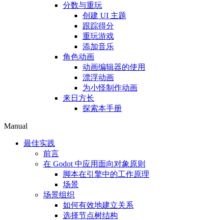
分数与重玩
创建 UI 主题
跟踪得分
重玩游戏
添加音乐
角色动画
动画编辑器的使用
漂浮动画
为小怪制作动画
来日方长
探索本手册
Manual
最佳实践
前言
在 Godot 中应用面向对象原则
脚本在引擎中的工作原理
场景
场景组织
如何有效地建立关系
选择节点树结构