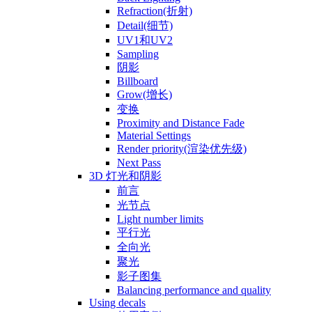
Refraction(折射)
Detail(细节)
UV1和UV2
Sampling
阴影
Billboard
Grow(增长)
变换
Proximity and Distance Fade
Material Settings
Render priority(渲染优先级)
Next Pass
3D 灯光和阴影
前言
光节点
Light number limits
平行光
全向光
聚光
影子图集
Balancing performance and quality
Using decals