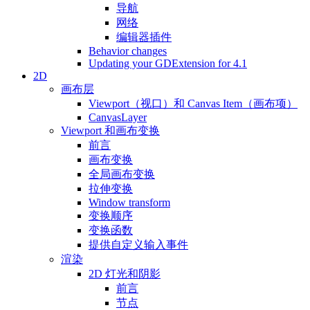
导航
网络
编辑器插件
Behavior changes
Updating your GDExtension for 4.1
2D
画布层
Viewport（视口）和 Canvas Item（画布项）
CanvasLayer
Viewport 和画布变换
前言
画布变换
全局画布变换
拉伸变换
Window transform
变换顺序
变换函数
提供自定义输入事件
渲染
2D 灯光和阴影
前言
节点