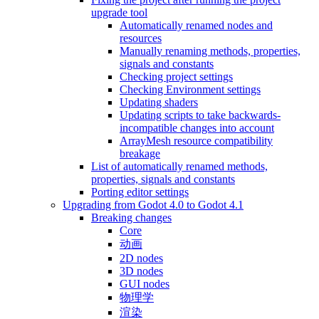
upgrade tool
Automatically renamed nodes and
resources
Manually renaming methods, properties,
signals and constants
Checking project settings
Checking Environment settings
Updating shaders
Updating scripts to take backwards-
incompatible changes into account
ArrayMesh resource compatibility
breakage
List of automatically renamed methods,
properties, signals and constants
Porting editor settings
Upgrading from Godot 4.0 to Godot 4.1
Breaking changes
Core
动画
2D nodes
3D nodes
GUI nodes
物理学
渲染