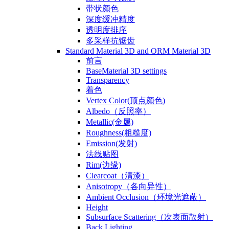
带状颜色
深度缓冲精度
透明度排序
多采样抗锯齿
Standard Material 3D and ORM Material 3D
前言
BaseMaterial 3D settings
Transparency
着色
Vertex Color(顶点颜色)
Albedo（反照率）
Metallic(金属)
Roughness(粗糙度)
Emission(发射)
法线贴图
Rim(边缘)
Clearcoat（清漆）
Anisotropy（各向异性）
Ambient Occlusion（环境光遮蔽）
Height
Subsurface Scattering（次表面散射）
Back Lighting