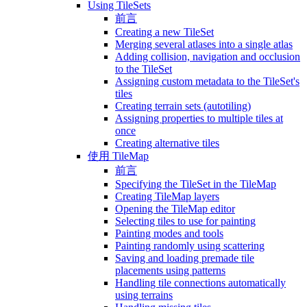
Using TileSets
前言
Creating a new TileSet
Merging several atlases into a single atlas
Adding collision, navigation and occlusion
to the TileSet
Assigning custom metadata to the TileSet's
tiles
Creating terrain sets (autotiling)
Assigning properties to multiple tiles at
once
Creating alternative tiles
使用 TileMap
前言
Specifying the TileSet in the TileMap
Creating TileMap layers
Opening the TileMap editor
Selecting tiles to use for painting
Painting modes and tools
Painting randomly using scattering
Saving and loading premade tile
placements using patterns
Handling tile connections automatically
using terrains