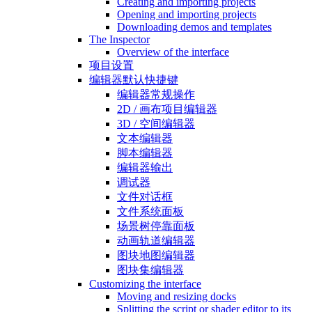
Creating and importing projects
Opening and importing projects
Downloading demos and templates
The Inspector
Overview of the interface
项目设置
编辑器默认快捷键
编辑器常规操作
2D / 画布项目编辑器
3D / 空间编辑器
文本编辑器
脚本编辑器
编辑器输出
调试器
文件对话框
文件系统面板
场景树停靠面板
动画轨道编辑器
图块地图编辑器
图块集编辑器
Customizing the interface
Moving and resizing docks
Splitting the script or shader editor to its