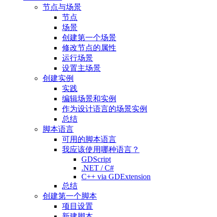
节点与场景
节点
场景
创建第一个场景
修改节点的属性
运行场景
设置主场景
创建实例
实践
编辑场景和实例
作为设计语言的场景实例
总结
脚本语言
可用的脚本语言
我应该使用哪种语言？
GDScript
.NET / C#
C++ via GDExtension
总结
创建第一个脚本
项目设置
新建脚本