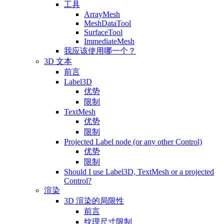
工具
ArrayMesh
MeshDataTool
SurfaceTool
ImmediateMesh
我应该使用哪一个？
3D 文本
前言
Label3D
优势
限制
TextMesh
优势
限制
Projected Label node (or any other Control)
优势
限制
Should I use Label3D, TextMesh or a projected
Control?
渲染
3D 渲染的局限性
前言
纹理尺寸限制