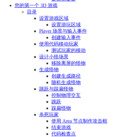
您的第一个 3D 游戏
目录
设置游戏区域
设置游玩区域
Player 场景与输入事件
创建输入事件
使用代码移动玩家
测试玩家的移动
设计小怪场景
移除离屏的怪物
生成怪物
创建生成路径
随机生成怪物
跳跃与踩扁怪物
控制物理交互
跳跃
踩扁怪物
杀死玩家
使用 Area 节点制作攻击框
结束游戏
代码检查点