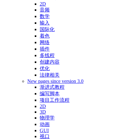
2D
音频
数学
输入
国际化
着色
网络
插件
多线程
创建内容
优化
法律相关
New pages since version 3.0
渐进式教程
编写脚本
项目工作流程
2D
3D
物理学
动画
GUI
视口