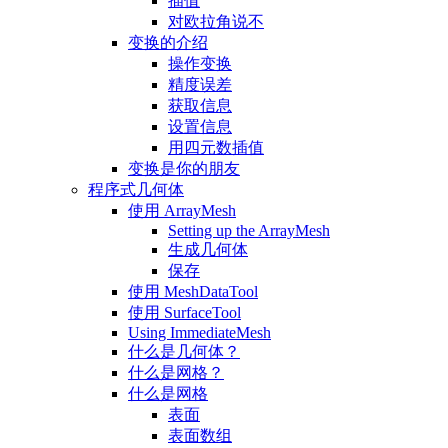
插值
对欧拉角说不
变换的介绍
操作变换
精度误差
获取信息
设置信息
用四元数插值
变换是你的朋友
程序式几何体
使用 ArrayMesh
Setting up the ArrayMesh
生成几何体
保存
使用 MeshDataTool
使用 SurfaceTool
Using ImmediateMesh
什么是几何体？
什么是网格？
什么是网格
表面
表面数组