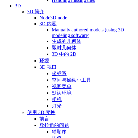
Handling missing tiles
3D
3D 简介
Node3D node
3D 内容
Manually authored models (using 3D
modeling software)
生成的几何体
即时几何体
3D 中的 2D
环境
3D 视口
坐标系
空间与操纵小工具
视图菜单
默认环境
相机
灯光
使用 3D 变换
前言
欧拉角的问题
轴顺序