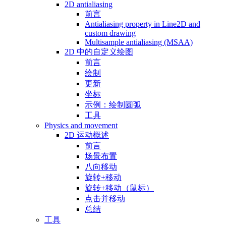
2D antialiasing
前言
Antialiasing property in Line2D and
custom drawing
Multisample antialiasing (MSAA)
2D 中的自定义绘图
前言
绘制
更新
坐标
示例：绘制圆弧
工具
Physics and movement
2D 运动概述
前言
场景布置
八向移动
旋转+移动
旋转+移动（鼠标）
点击并移动
总结
工具