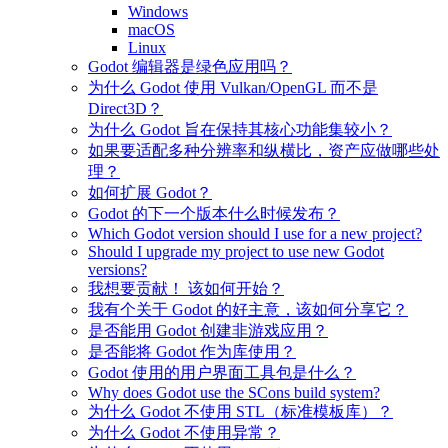
Windows
macOS
Linux
Godot 编辑器是绿色应用吗？
为什么 Godot 使用 Vulkan/OpenGL 而不是
Direct3D？
为什么 Godot 旨在保持其核心功能集较小？
如果要适配多种分辨率和纵横比，资产应做哪些处
理？
如何扩展 Godot？
Godot 的下一个版本什么时候发布？
Which Godot version should I use for a new project?
Should I upgrade my project to use new Godot
versions?
我想要贡献！ 该如何开始？
我有个关于 Godot 的好主意，该如何分享它？
是否能用 Godot 创建非游戏应用？
是否能将 Godot 作为库使用？
Godot 使用的用户界面工具包是什么？
Why does Godot use the SCons build system?
为什么 Godot 不使用 STL（标准模板库）？
为什么 Godot 不使用异常？