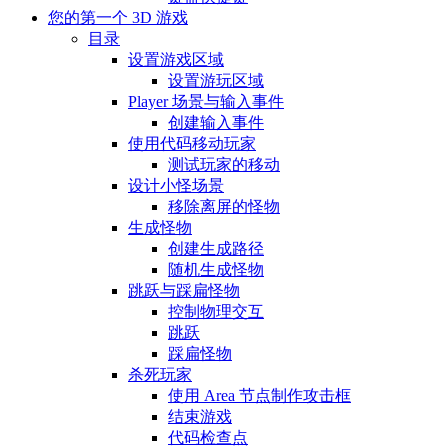
您的第一个 3D 游戏
目录
设置游戏区域
设置游玩区域
Player 场景与输入事件
创建输入事件
使用代码移动玩家
测试玩家的移动
设计小怪场景
移除离屏的怪物
生成怪物
创建生成路径
随机生成怪物
跳跃与踩扁怪物
控制物理交互
跳跃
踩扁怪物
杀死玩家
使用 Area 节点制作攻击框
结束游戏
代码检查点