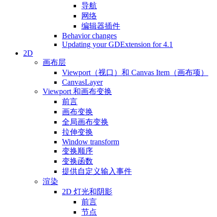
导航
网络
编辑器插件
Behavior changes
Updating your GDExtension for 4.1
2D
画布层
Viewport（视口）和 Canvas Item（画布项）
CanvasLayer
Viewport 和画布变换
前言
画布变换
全局画布变换
拉伸变换
Window transform
变换顺序
变换函数
提供自定义输入事件
渲染
2D 灯光和阴影
前言
节点