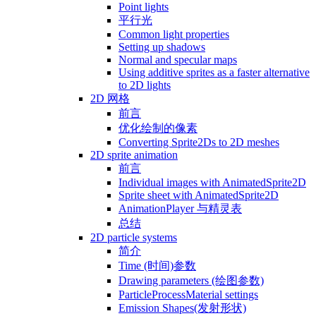
Point lights
平行光
Common light properties
Setting up shadows
Normal and specular maps
Using additive sprites as a faster alternative
to 2D lights
2D 网格
前言
优化绘制的像素
Converting Sprite2Ds to 2D meshes
2D sprite animation
前言
Individual images with AnimatedSprite2D
Sprite sheet with AnimatedSprite2D
AnimationPlayer 与精灵表
总结
2D particle systems
简介
Time (时间)参数
Drawing parameters (绘图参数)
ParticleProcessMaterial settings
Emission Shapes(发射形状)