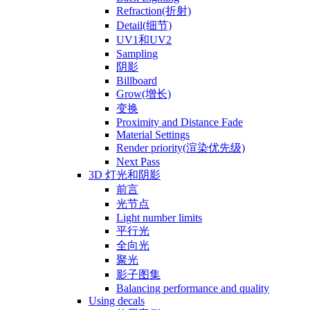
Refraction(折射)
Detail(细节)
UV1和UV2
Sampling
阴影
Billboard
Grow(增长)
变换
Proximity and Distance Fade
Material Settings
Render priority(渲染优先级)
Next Pass
3D 灯光和阴影
前言
光节点
Light number limits
平行光
全向光
聚光
影子图集
Balancing performance and quality
Using decals