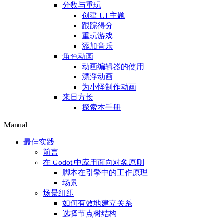
分数与重玩
创建 UI 主题
跟踪得分
重玩游戏
添加音乐
角色动画
动画编辑器的使用
漂浮动画
为小怪制作动画
来日方长
探索本手册
Manual
最佳实践
前言
在 Godot 中应用面向对象原则
脚本在引擎中的工作原理
场景
场景组织
如何有效地建立关系
选择节点树结构