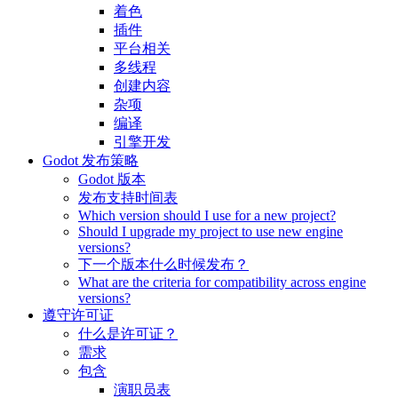
着色
插件
平台相关
多线程
创建内容
杂项
编译
引擎开发
Godot 发布策略
Godot 版本
发布支持时间表
Which version should I use for a new project?
Should I upgrade my project to use new engine
versions?
下一个版本什么时候发布？
What are the criteria for compatibility across engine
versions?
遵守许可证
什么是许可证？
需求
包含
演职员表