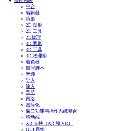
特性列表
平台
编辑器
渲染
2D 图形
2D 工具
2D物理
3D 图形
3D 工具
3D 物理学
着色器
编写脚本
音频
导入
输入
导航
网络
国际化
窗口功能与操作系统整合
移动端
XR 支持（AR 和 VR）
GUI 系统