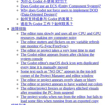
为什么 Godot 不使用 RTTI？
Does Godot use an ECS (Entity Component System)?
Why does Godot not force users to implement DOD
(Data-Oriented Design)?
如何支持或参与 Godot 的发展？
谁在为 Godot 工作？如何联系？
故障排除
The editor runs slowly and uses all my CPU and GPU
resources, making my computer noisy
The editor stutters and flickers on my variable refresh
rate monitor (G-Sync/FreeSync)
The editor or project takes a very long time to start
The Godot editor appears frozen after clicking the
system console
The Godot editor's macOS dock icon gets duplicated
every time it is manually moved
Some text such as "NO DC" appears in the top-left
corner of the Project Manager and editor window
The editor or project appears overly sharp or blurry
The editor or project appears to have washed out colors
The editor/project freezes or displays glitched visuals
after resuming the PC from suspend
The project works when run from the editor, but fails to
load some files when running from an exported copy