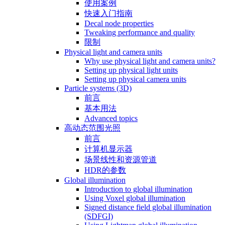
使用案例
快速入门指南
Decal node properties
Tweaking performance and quality
限制
Physical light and camera units
Why use physical light and camera units?
Setting up physical light units
Setting up physical camera units
Particle systems (3D)
前言
基本用法
Advanced topics
高动态范围光照
前言
计算机显示器
场景线性和资源管道
HDR的参数
Global illumination
Introduction to global illumination
Using Voxel global illumination
Signed distance field global illumination
(SDFGI)