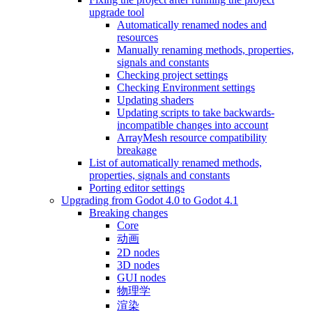
upgrade tool
Automatically renamed nodes and
resources
Manually renaming methods, properties,
signals and constants
Checking project settings
Checking Environment settings
Updating shaders
Updating scripts to take backwards-
incompatible changes into account
ArrayMesh resource compatibility
breakage
List of automatically renamed methods,
properties, signals and constants
Porting editor settings
Upgrading from Godot 4.0 to Godot 4.1
Breaking changes
Core
动画
2D nodes
3D nodes
GUI nodes
物理学
渲染