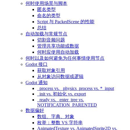
何时使用场景与脚本
匿名类型
命名的类型
Script 与 PackedScene 的性能
总结
自动加载与常规节点
切割音频问题
管理共享功能或数据
何时应使用自动加载
何时以及如何避免为任何事情使用节点
Godot 接口
获取对象引用
从对象访问数据或逻辑
Godot 通知
_process vs. _physics_process vs. *_input
_init vs. 初始化 vs. export
_ready vs. _enter_tree vs.
NOTIFICATION_PARENTED
数据偏好
数组、字典、对象
枚举：整数 VS 字符串
AnimatedTexture vs. AnimatedSprite2D vs.