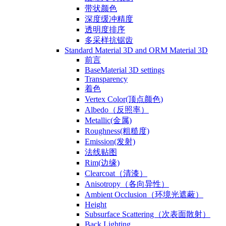
带状颜色
深度缓冲精度
透明度排序
多采样抗锯齿
Standard Material 3D and ORM Material 3D
前言
BaseMaterial 3D settings
Transparency
着色
Vertex Color(顶点颜色)
Albedo（反照率）
Metallic(金属)
Roughness(粗糙度)
Emission(发射)
法线贴图
Rim(边缘)
Clearcoat（清漆）
Anisotropy（各向异性）
Ambient Occlusion（环境光遮蔽）
Height
Subsurface Scattering（次表面散射）
Back Lighting