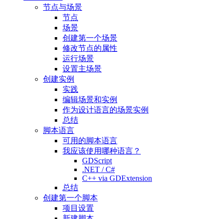
节点与场景
节点
场景
创建第一个场景
修改节点的属性
运行场景
设置主场景
创建实例
实践
编辑场景和实例
作为设计语言的场景实例
总结
脚本语言
可用的脚本语言
我应该使用哪种语言？
GDScript
.NET / C#
C++ via GDExtension
总结
创建第一个脚本
项目设置
新建脚本