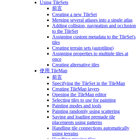
Using TileSets
前言
Creating a new TileSet
Merging several atlases into a single atlas
Adding collision, navigation and occlusion
to the TileSet
Assigning custom metadata to the TileSet's
tiles
Creating terrain sets (autotiling)
Assigning properties to multiple tiles at
once
Creating alternative tiles
使用 TileMap
前言
Specifying the TileSet in the TileMap
Creating TileMap layers
Opening the TileMap editor
Selecting tiles to use for painting
Painting modes and tools
Painting randomly using scattering
Saving and loading premade tile
placements using patterns
Handling tile connections automatically
using terrains