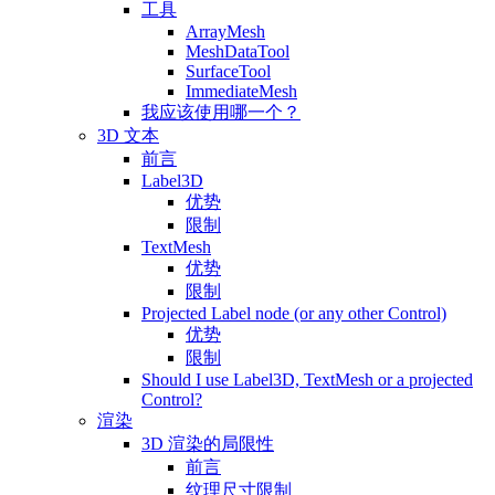
工具
ArrayMesh
MeshDataTool
SurfaceTool
ImmediateMesh
我应该使用哪一个？
3D 文本
前言
Label3D
优势
限制
TextMesh
优势
限制
Projected Label node (or any other Control)
优势
限制
Should I use Label3D, TextMesh or a projected
Control?
渲染
3D 渲染的局限性
前言
纹理尺寸限制