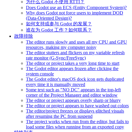
为什么 Godot 不使用 RTTI？
Does Godot use an ECS (Entity Component System)?
Why does Godot not force users to implement DOD
(Data-Oriented Design)?
如何支持或参与 Godot 的发展？
谁在为 Godot 工作？如何联系？
故障排除
The editor runs slowly and uses all my CPU and GPU
resources, making my computer noisy
The editor stutters and flickers on my variable refresh
rate monitor (G-Sync/FreeSync)
The editor or project takes a very long time to start
The Godot editor appears frozen after clicking the
system console
The Godot editor's macOS dock icon gets duplicated
every time it is manually moved
Some text such as "NO DC" appears in the top-left
corner of the Project Manager and editor window
The editor or project appears overly sharp or blurry
The editor or project appears to have washed out colors
The editor/project freezes or displays glitched visuals
after resuming the PC from suspend
The project works when run from the editor, but fails to
load some files when running from an exported copy