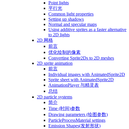
Point lights
平行光
Common light properties
Setting up shadows
Normal and specular maps
Using additive sprites as a faster alternative
to 2D lights
2D 网格
前言
优化绘制的像素
Converting Sprite2Ds to 2D meshes
2D sprite animation
前言
Individual images with AnimatedSprite2D
Sprite sheet with AnimatedSprite2D
AnimationPlayer 与精灵表
总结
2D particle systems
简介
Time (时间)参数
Drawing parameters (绘图参数)
ParticleProcessMaterial settings
Emission Shapes(发射形状)