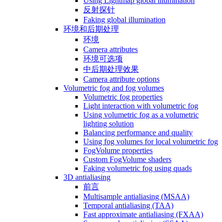
Using Lightmap global illumination
反射探针
Faking global illumination
环境和后期处理
环境
Camera attributes
环境可选项
中后期处理效果
Camera attribute options
Volumetric fog and fog volumes
Volumetric fog properties
Light interaction with volumetric fog
Using volumetric fog as a volumetric
lighting solution
Balancing performance and quality
Using fog volumes for local volumetric fog
FogVolume properties
Custom FogVolume shaders
Faking volumetric fog using quads
3D antialiasing
前言
Multisample antialiasing (MSAA)
Temporal antialiasing (TAA)
Fast approximate antialiasing (FXAA)