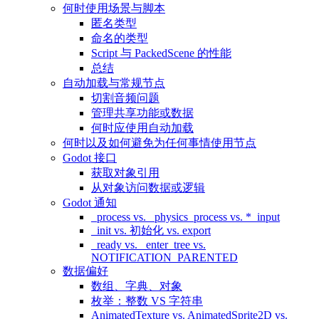
何时使用场景与脚本
匿名类型
命名的类型
Script 与 PackedScene 的性能
总结
自动加载与常规节点
切割音频问题
管理共享功能或数据
何时应使用自动加载
何时以及如何避免为任何事情使用节点
Godot 接口
获取对象引用
从对象访问数据或逻辑
Godot 通知
_process vs. _physics_process vs. *_input
_init vs. 初始化 vs. export
_ready vs. _enter_tree vs.
NOTIFICATION_PARENTED
数据偏好
数组、字典、对象
枚举：整数 VS 字符串
AnimatedTexture vs. AnimatedSprite2D vs.