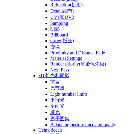
Refraction(折射)
Detail(细节)
UV1和UV2
Sampling
阴影
Billboard
Grow(增长)
变换
Proximity and Distance Fade
Material Settings
Render priority(渲染优先级)
Next Pass
3D 灯光和阴影
前言
光节点
Light number limits
平行光
全向光
聚光
影子图集
Balancing performance and quality
Using decals