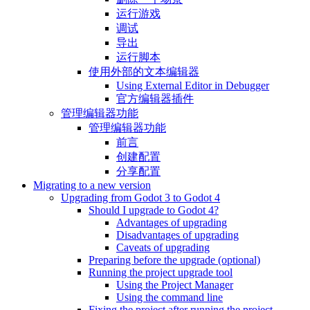
运行游戏
调试
导出
运行脚本
使用外部的文本编辑器
Using External Editor in Debugger
官方编辑器插件
管理编辑器功能
管理编辑器功能
前言
创建配置
分享配置
Migrating to a new version
Upgrading from Godot 3 to Godot 4
Should I upgrade to Godot 4?
Advantages of upgrading
Disadvantages of upgrading
Caveats of upgrading
Preparing before the upgrade (optional)
Running the project upgrade tool
Using the Project Manager
Using the command line
Fixing the project after running the project