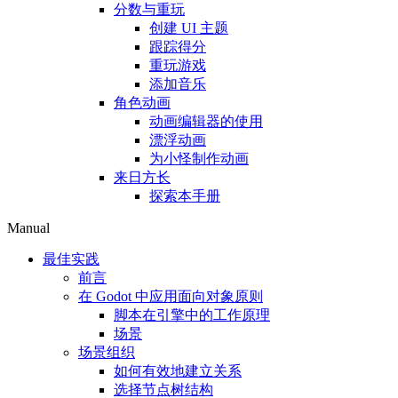
分数与重玩
创建 UI 主题
跟踪得分
重玩游戏
添加音乐
角色动画
动画编辑器的使用
漂浮动画
为小怪制作动画
来日方长
探索本手册
Manual
最佳实践
前言
在 Godot 中应用面向对象原则
脚本在引擎中的工作原理
场景
场景组织
如何有效地建立关系
选择节点树结构