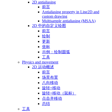
2D antialiasing
前言
Antialiasing property in Line2D and
custom drawing
Multisample antialiasing (MSAA)
2D 中的自定义绘图
前言
绘制
更新
坐标
示例：绘制圆弧
工具
Physics and movement
2D 运动概述
前言
场景布置
八向移动
旋转+移动
旋转+移动（鼠标）
点击并移动
总结
工具