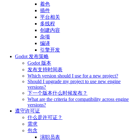
着色
插件
平台相关
多线程
创建内容
杂项
编译
引擎开发
Godot 发布策略
Godot 版本
发布支持时间表
Which version should I use for a new project?
Should I upgrade my project to use new engine
versions?
下一个版本什么时候发布？
What are the criteria for compatibility across engine
versions?
遵守许可证
什么是许可证？
需求
包含
演职员表