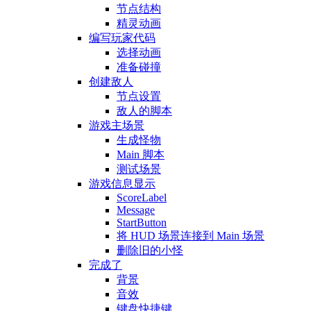
节点结构
精灵动画
编写玩家代码
选择动画
准备碰撞
创建敌人
节点设置
敌人的脚本
游戏主场景
生成怪物
Main 脚本
测试场景
游戏信息显示
ScoreLabel
Message
StartButton
将 HUD 场景连接到 Main 场景
删除旧的小怪
完成了
背景
音效
键盘快捷键