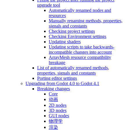
upgrade tool
Automatically renamed nodes and
resources
Manually renaming methods, properties,
signals and constants
Checking project settings
Checking Environment settings
Updating shaders
Updating scripts to take backwards-
incompatible changes into account
ArrayMesh resource compatibility
breakage
List of automatically renamed methods,
properties, signals and constants
Porting editor settings
Upgrading from Godot 4.0 to Godot 4.1
Breaking changes
Core
动画
2D nodes
3D nodes
GUI nodes
物理学
渲染