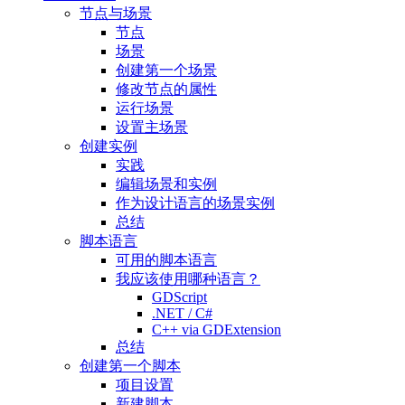
节点与场景
节点
场景
创建第一个场景
修改节点的属性
运行场景
设置主场景
创建实例
实践
编辑场景和实例
作为设计语言的场景实例
总结
脚本语言
可用的脚本语言
我应该使用哪种语言？
GDScript
.NET / C#
C++ via GDExtension
总结
创建第一个脚本
项目设置
新建脚本