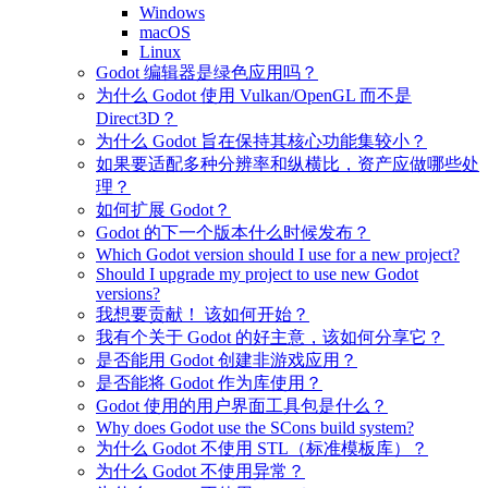
Windows
macOS
Linux
Godot 编辑器是绿色应用吗？
为什么 Godot 使用 Vulkan/OpenGL 而不是
Direct3D？
为什么 Godot 旨在保持其核心功能集较小？
如果要适配多种分辨率和纵横比，资产应做哪些处
理？
如何扩展 Godot？
Godot 的下一个版本什么时候发布？
Which Godot version should I use for a new project?
Should I upgrade my project to use new Godot
versions?
我想要贡献！ 该如何开始？
我有个关于 Godot 的好主意，该如何分享它？
是否能用 Godot 创建非游戏应用？
是否能将 Godot 作为库使用？
Godot 使用的用户界面工具包是什么？
Why does Godot use the SCons build system?
为什么 Godot 不使用 STL（标准模板库）？
为什么 Godot 不使用异常？