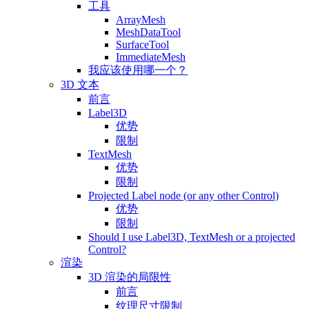
工具
ArrayMesh
MeshDataTool
SurfaceTool
ImmediateMesh
我应该使用哪一个？
3D 文本
前言
Label3D
优势
限制
TextMesh
优势
限制
Projected Label node (or any other Control)
优势
限制
Should I use Label3D, TextMesh or a projected
Control?
渲染
3D 渲染的局限性
前言
纹理尺寸限制