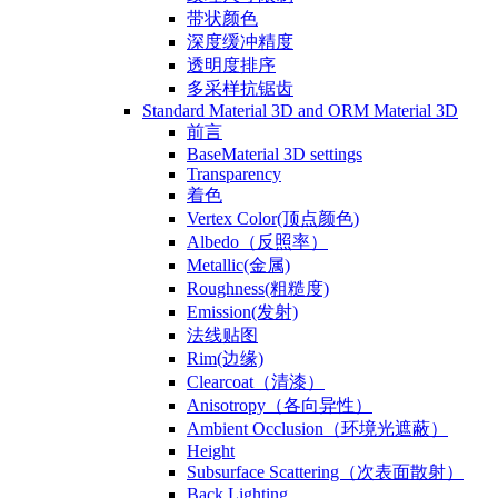
带状颜色
深度缓冲精度
透明度排序
多采样抗锯齿
Standard Material 3D and ORM Material 3D
前言
BaseMaterial 3D settings
Transparency
着色
Vertex Color(顶点颜色)
Albedo（反照率）
Metallic(金属)
Roughness(粗糙度)
Emission(发射)
法线贴图
Rim(边缘)
Clearcoat（清漆）
Anisotropy（各向异性）
Ambient Occlusion（环境光遮蔽）
Height
Subsurface Scattering（次表面散射）
Back Lighting