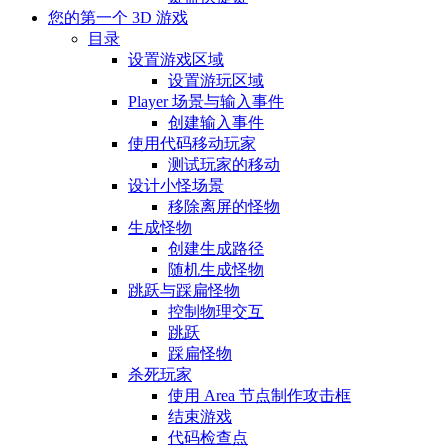
您的第一个 3D 游戏
目录
设置游戏区域
设置游玩区域
Player 场景与输入事件
创建输入事件
使用代码移动玩家
测试玩家的移动
设计小怪场景
移除离屏的怪物
生成怪物
创建生成路径
随机生成怪物
跳跃与踩扁怪物
控制物理交互
跳跃
踩扁怪物
杀死玩家
使用 Area 节点制作攻击框
结束游戏
代码检查点