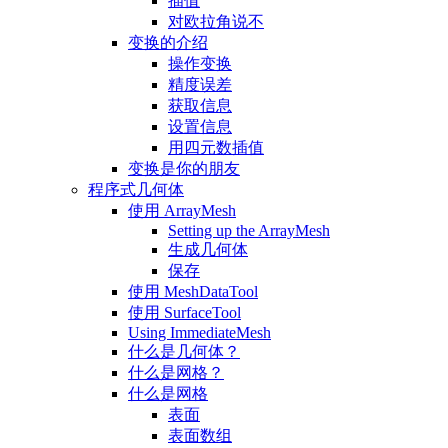
插值
对欧拉角说不
变换的介绍
操作变换
精度误差
获取信息
设置信息
用四元数插值
变换是你的朋友
程序式几何体
使用 ArrayMesh
Setting up the ArrayMesh
生成几何体
保存
使用 MeshDataTool
使用 SurfaceTool
Using ImmediateMesh
什么是几何体？
什么是网格？
什么是网格
表面
表面数组