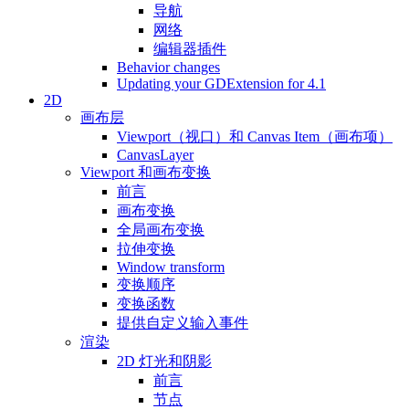
导航
网络
编辑器插件
Behavior changes
Updating your GDExtension for 4.1
2D
画布层
Viewport（视口）和 Canvas Item（画布项）
CanvasLayer
Viewport 和画布变换
前言
画布变换
全局画布变换
拉伸变换
Window transform
变换顺序
变换函数
提供自定义输入事件
渲染
2D 灯光和阴影
前言
节点