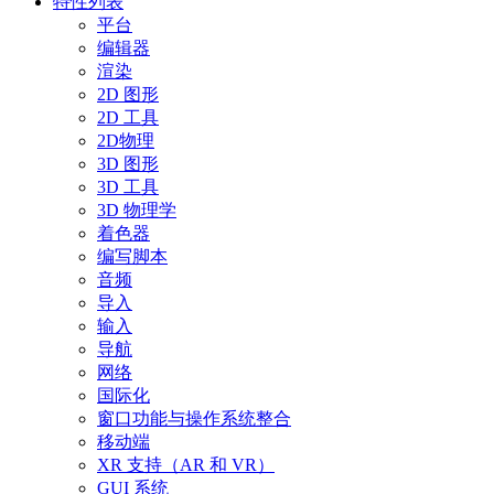
特性列表
平台
编辑器
渲染
2D 图形
2D 工具
2D物理
3D 图形
3D 工具
3D 物理学
着色器
编写脚本
音频
导入
输入
导航
网络
国际化
窗口功能与操作系统整合
移动端
XR 支持（AR 和 VR）
GUI 系统