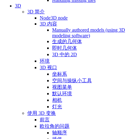
Handling missing tiles
3D
3D 简介
Node3D node
3D 内容
Manually authored models (using 3D
modeling software)
生成的几何体
即时几何体
3D 中的 2D
环境
3D 视口
坐标系
空间与操纵小工具
视图菜单
默认环境
相机
灯光
使用 3D 变换
前言
欧拉角的问题
轴顺序