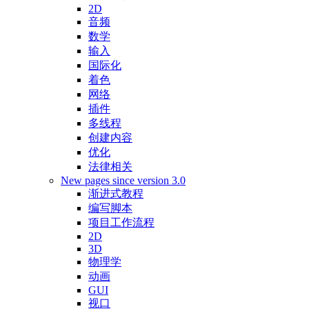
2D
音频
数学
输入
国际化
着色
网络
插件
多线程
创建内容
优化
法律相关
New pages since version 3.0
渐进式教程
编写脚本
项目工作流程
2D
3D
物理学
动画
GUI
视口