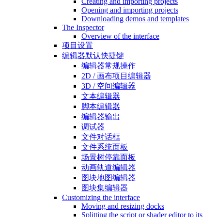
Creating and importing projects
Opening and importing projects
Downloading demos and templates
The Inspector
Overview of the interface
项目设置
编辑器默认快捷键
编辑器常规操作
2D / 画布项目编辑器
3D / 空间编辑器
文本编辑器
脚本编辑器
编辑器输出
调试器
文件对话框
文件系统面板
场景树停靠面板
动画轨道编辑器
图块地图编辑器
图块集编辑器
Customizing the interface
Moving and resizing docks
Splitting the script or shader editor to its