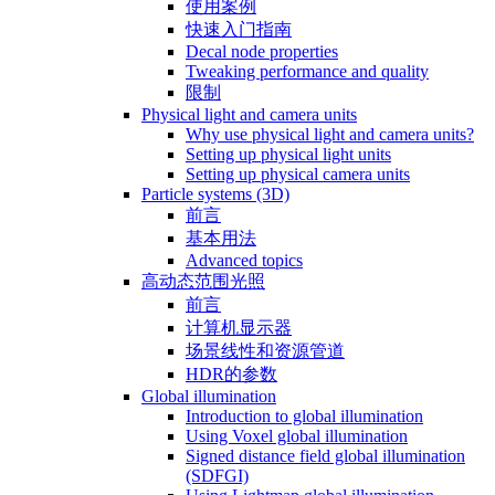
使用案例
快速入门指南
Decal node properties
Tweaking performance and quality
限制
Physical light and camera units
Why use physical light and camera units?
Setting up physical light units
Setting up physical camera units
Particle systems (3D)
前言
基本用法
Advanced topics
高动态范围光照
前言
计算机显示器
场景线性和资源管道
HDR的参数
Global illumination
Introduction to global illumination
Using Voxel global illumination
Signed distance field global illumination
(SDFGI)