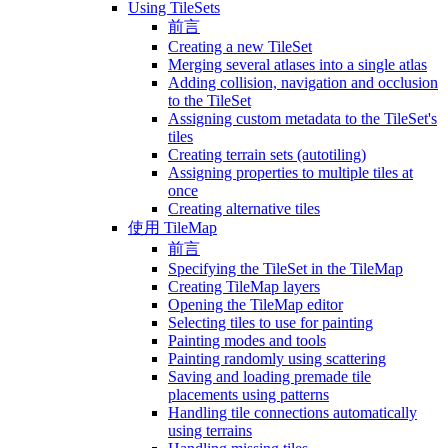
Using TileSets
前言
Creating a new TileSet
Merging several atlases into a single atlas
Adding collision, navigation and occlusion
to the TileSet
Assigning custom metadata to the TileSet's
tiles
Creating terrain sets (autotiling)
Assigning properties to multiple tiles at
once
Creating alternative tiles
使用 TileMap
前言
Specifying the TileSet in the TileMap
Creating TileMap layers
Opening the TileMap editor
Selecting tiles to use for painting
Painting modes and tools
Painting randomly using scattering
Saving and loading premade tile
placements using patterns
Handling tile connections automatically
using terrains