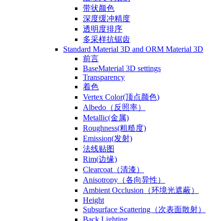
带状颜色
深度缓冲精度
透明度排序
多采样抗锯齿
Standard Material 3D and ORM Material 3D
前言
BaseMaterial 3D settings
Transparency
着色
Vertex Color(顶点颜色)
Albedo（反照率）
Metallic(金属)
Roughness(粗糙度)
Emission(发射)
法线贴图
Rim(边缘)
Clearcoat（清漆）
Anisotropy（各向异性）
Ambient Occlusion（环境光遮蔽）
Height
Subsurface Scattering（次表面散射）
Back Lighting