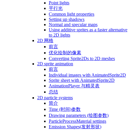
Point lights
平行光
Common light properties
Setting up shadows
Normal and specular maps
Using additive sprites as a faster alternative
to 2D lights
2D 网格
前言
优化绘制的像素
Converting Sprite2Ds to 2D meshes
2D sprite animation
前言
Individual images with AnimatedSprite2D
Sprite sheet with AnimatedSprite2D
AnimationPlayer 与精灵表
总结
2D particle systems
简介
Time (时间)参数
Drawing parameters (绘图参数)
ParticleProcessMaterial settings
Emission Shapes(发射形状)