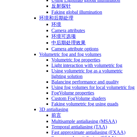
Using Lightmap global illumination
反射探针
Faking global illumination
环境和后期处理
环境
Camera attributes
环境可选项
中后期处理效果
Camera attribute options
Volumetric fog and fog volumes
Volumetric fog properties
Light interaction with volumetric fog
Using volumetric fog as a volumetric
lighting solution
Balancing performance and quality
Using fog volumes for local volumetric fog
FogVolume properties
Custom FogVolume shaders
Faking volumetric fog using quads
3D antialiasing
前言
Multisample antialiasing (MSAA)
Temporal antialiasing (TAA)
Fast approximate antialiasing (FXAA)