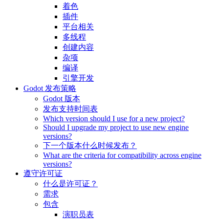
着色
插件
平台相关
多线程
创建内容
杂项
编译
引擎开发
Godot 发布策略
Godot 版本
发布支持时间表
Which version should I use for a new project?
Should I upgrade my project to use new engine
versions?
下一个版本什么时候发布？
What are the criteria for compatibility across engine
versions?
遵守许可证
什么是许可证？
需求
包含
演职员表