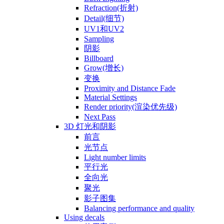
Refraction(折射)
Detail(细节)
UV1和UV2
Sampling
阴影
Billboard
Grow(增长)
变换
Proximity and Distance Fade
Material Settings
Render priority(渲染优先级)
Next Pass
3D 灯光和阴影
前言
光节点
Light number limits
平行光
全向光
聚光
影子图集
Balancing performance and quality
Using decals