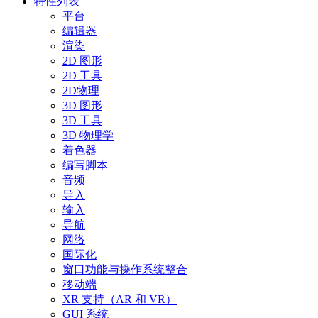
特性列表
平台
编辑器
渲染
2D 图形
2D 工具
2D物理
3D 图形
3D 工具
3D 物理学
着色器
编写脚本
音频
导入
输入
导航
网络
国际化
窗口功能与操作系统整合
移动端
XR 支持（AR 和 VR）
GUI 系统