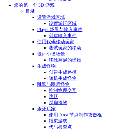
您的第一个 3D 游戏
目录
设置游戏区域
设置游玩区域
Player 场景与输入事件
创建输入事件
使用代码移动玩家
测试玩家的移动
设计小怪场景
移除离屏的怪物
生成怪物
创建生成路径
随机生成怪物
跳跃与踩扁怪物
控制物理交互
跳跃
踩扁怪物
杀死玩家
使用 Area 节点制作攻击框
结束游戏
代码检查点