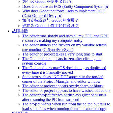
为什么 Godot 不使用 RTTI？
Does Godot use an ECS (Entity Component System)?
Why does Godot not force users to implement DOD
(Data-Oriented Design)?
如何支持或参与 Godot 的发展？
谁在为 Godot 工作？如何联系？
故障排除
The editor runs slowly and uses all my CPU and GPU
resources, making my computer noisy
The editor stutters and flickers on my variable refresh
rate monitor (G-Sync/FreeSync)
The editor or project takes a very long time to start
The Godot editor appears frozen after clicking the
system console
The Godot editor's macOS dock icon gets duplicated
every time it is manually moved
Some text such as "NO DC" appears in the top-left
corner of the Project Manager and editor window
The editor or project appears overly sharp or blurry
The editor or project appears to have washed out colors
The editor/project freezes or displays glitched visuals
after resuming the PC from suspend
The project works when run from the editor, but fails to
load some files when running from an exported copy