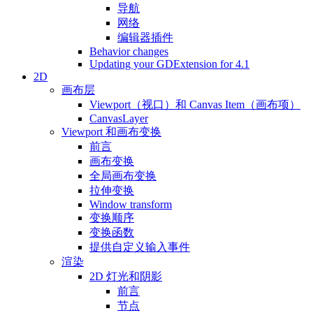
导航
网络
编辑器插件
Behavior changes
Updating your GDExtension for 4.1
2D
画布层
Viewport（视口）和 Canvas Item（画布项）
CanvasLayer
Viewport 和画布变换
前言
画布变换
全局画布变换
拉伸变换
Window transform
变换顺序
变换函数
提供自定义输入事件
渲染
2D 灯光和阴影
前言
节点