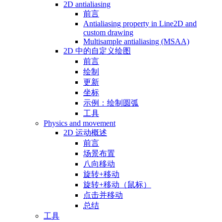
2D antialiasing
前言
Antialiasing property in Line2D and
custom drawing
Multisample antialiasing (MSAA)
2D 中的自定义绘图
前言
绘制
更新
坐标
示例：绘制圆弧
工具
Physics and movement
2D 运动概述
前言
场景布置
八向移动
旋转+移动
旋转+移动（鼠标）
点击并移动
总结
工具