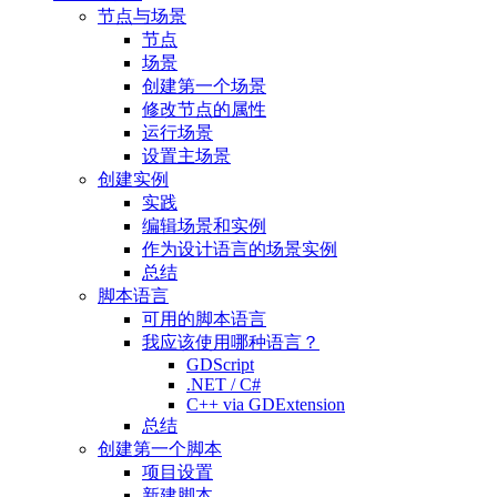
节点与场景
节点
场景
创建第一个场景
修改节点的属性
运行场景
设置主场景
创建实例
实践
编辑场景和实例
作为设计语言的场景实例
总结
脚本语言
可用的脚本语言
我应该使用哪种语言？
GDScript
.NET / C#
C++ via GDExtension
总结
创建第一个脚本
项目设置
新建脚本