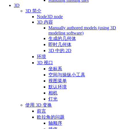
Handling missing tiles
3D
3D 简介
Node3D node
3D 内容
Manually authored models (using 3D
modeling software)
生成的几何体
即时几何体
3D 中的 2D
环境
3D 视口
坐标系
空间与操纵小工具
视图菜单
默认环境
相机
灯光
使用 3D 变换
前言
欧拉角的问题
轴顺序