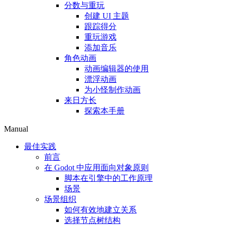
分数与重玩
创建 UI 主题
跟踪得分
重玩游戏
添加音乐
角色动画
动画编辑器的使用
漂浮动画
为小怪制作动画
来日方长
探索本手册
Manual
最佳实践
前言
在 Godot 中应用面向对象原则
脚本在引擎中的工作原理
场景
场景组织
如何有效地建立关系
选择节点树结构