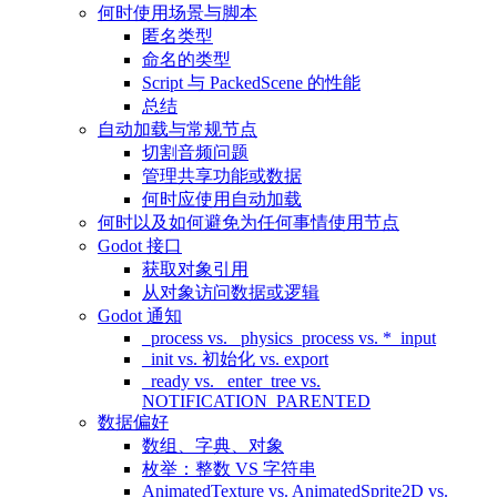
何时使用场景与脚本
匿名类型
命名的类型
Script 与 PackedScene 的性能
总结
自动加载与常规节点
切割音频问题
管理共享功能或数据
何时应使用自动加载
何时以及如何避免为任何事情使用节点
Godot 接口
获取对象引用
从对象访问数据或逻辑
Godot 通知
_process vs. _physics_process vs. *_input
_init vs. 初始化 vs. export
_ready vs. _enter_tree vs.
NOTIFICATION_PARENTED
数据偏好
数组、字典、对象
枚举：整数 VS 字符串
AnimatedTexture vs. AnimatedSprite2D vs.