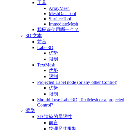
工具
ArrayMesh
MeshDataTool
SurfaceTool
ImmediateMesh
我应该使用哪一个？
3D 文本
前言
Label3D
优势
限制
TextMesh
优势
限制
Projected Label node (or any other Control)
优势
限制
Should I use Label3D, TextMesh or a projected
Control?
渲染
3D 渲染的局限性
前言
纹理尺寸限制