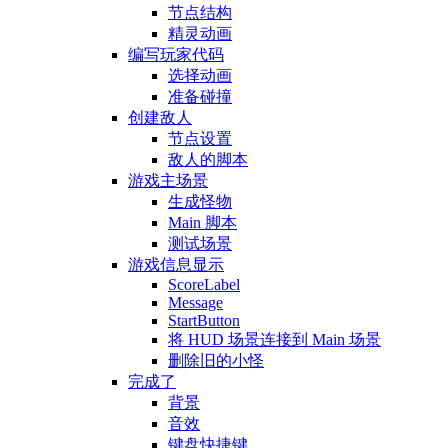
节点结构
精灵动画
编写玩家代码
选择动画
准备碰撞
创建敌人
节点设置
敌人的脚本
游戏主场景
生成怪物
Main 脚本
测试场景
游戏信息显示
ScoreLabel
Message
StartButton
将 HUD 场景连接到 Main 场景
删除旧的小怪
完成了
背景
音效
键盘快捷键