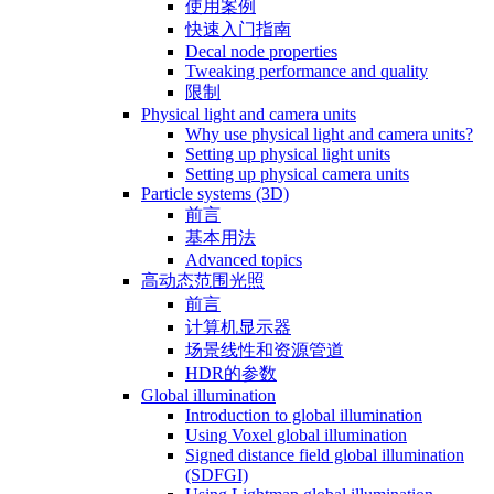
使用案例
快速入门指南
Decal node properties
Tweaking performance and quality
限制
Physical light and camera units
Why use physical light and camera units?
Setting up physical light units
Setting up physical camera units
Particle systems (3D)
前言
基本用法
Advanced topics
高动态范围光照
前言
计算机显示器
场景线性和资源管道
HDR的参数
Global illumination
Introduction to global illumination
Using Voxel global illumination
Signed distance field global illumination
(SDFGI)