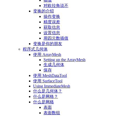
插值
对欧拉角说不
变换的介绍
操作变换
精度误差
获取信息
设置信息
用四元数插值
变换是你的朋友
程序式几何体
使用 ArrayMesh
Setting up the ArrayMesh
生成几何体
保存
使用 MeshDataTool
使用 SurfaceTool
Using ImmediateMesh
什么是几何体？
什么是网格？
什么是网格
表面
表面数组