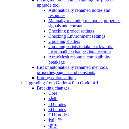
upgrade tool
Automatically renamed nodes and
resources
Manually renaming methods, properties,
signals and constants
Checking project settings
Checking Environment settings
Updating shaders
Updating scripts to take backwards-
incompatible changes into account
ArrayMesh resource compatibility
breakage
List of automatically renamed methods,
properties, signals and constants
Porting editor settings
Upgrading from Godot 4.0 to Godot 4.1
Breaking changes
Core
动画
2D nodes
3D nodes
GUI nodes
物理学
渲染