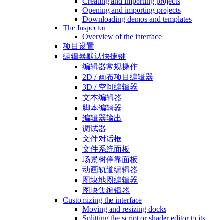
Creating and importing projects
Opening and importing projects
Downloading demos and templates
The Inspector
Overview of the interface
项目设置
编辑器默认快捷键
编辑器常规操作
2D / 画布项目编辑器
3D / 空间编辑器
文本编辑器
脚本编辑器
编辑器输出
调试器
文件对话框
文件系统面板
场景树停靠面板
动画轨道编辑器
图块地图编辑器
图块集编辑器
Customizing the interface
Moving and resizing docks
Splitting the script or shader editor to its