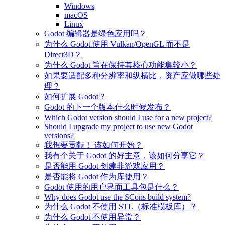
Windows
macOS
Linux
Godot 编辑器是绿色应用吗？
为什么 Godot 使用 Vulkan/OpenGL 而不是
Direct3D？
为什么 Godot 旨在保持其核心功能集较小？
如果要适配多种分辨率和纵横比，资产应做哪些处
理？
如何扩展 Godot？
Godot 的下一个版本什么时候发布？
Which Godot version should I use for a new project?
Should I upgrade my project to use new Godot
versions?
我想要贡献！ 该如何开始？
我有个关于 Godot 的好主意，该如何分享它？
是否能用 Godot 创建非游戏应用？
是否能将 Godot 作为库使用？
Godot 使用的用户界面工具包是什么？
Why does Godot use the SCons build system?
为什么 Godot 不使用 STL（标准模板库）？
为什么 Godot 不使用异常？