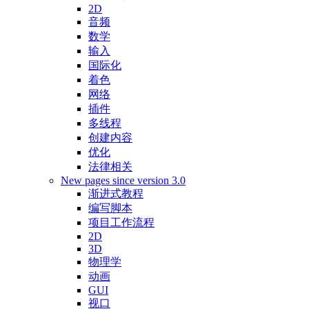
2D
音频
数学
输入
国际化
着色
网络
插件
多线程
创建内容
优化
法律相关
New pages since version 3.0
渐进式教程
编写脚本
项目工作流程
2D
3D
物理学
动画
GUI
视口