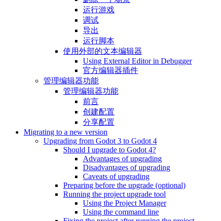
运行游戏
调试
导出
运行脚本
使用外部的文本编辑器
Using External Editor in Debugger
官方编辑器插件
管理编辑器功能
管理编辑器功能
前言
创建配置
分享配置
Migrating to a new version
Upgrading from Godot 3 to Godot 4
Should I upgrade to Godot 4?
Advantages of upgrading
Disadvantages of upgrading
Caveats of upgrading
Preparing before the upgrade (optional)
Running the project upgrade tool
Using the Project Manager
Using the command line
Fixing the project after running the project