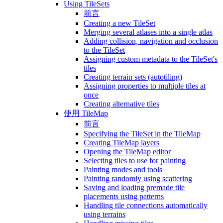
Using TileSets
前言
Creating a new TileSet
Merging several atlases into a single atlas
Adding collision, navigation and occlusion
to the TileSet
Assigning custom metadata to the TileSet's
tiles
Creating terrain sets (autotiling)
Assigning properties to multiple tiles at
once
Creating alternative tiles
使用 TileMap
前言
Specifying the TileSet in the TileMap
Creating TileMap layers
Opening the TileMap editor
Selecting tiles to use for painting
Painting modes and tools
Painting randomly using scattering
Saving and loading premade tile
placements using patterns
Handling tile connections automatically
using terrains