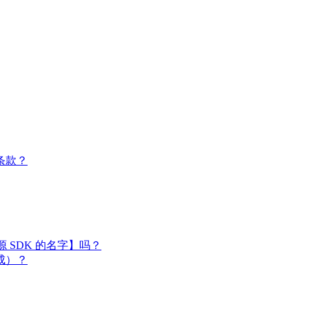
条款？
闭源 SDK 的名字】吗？
成）？