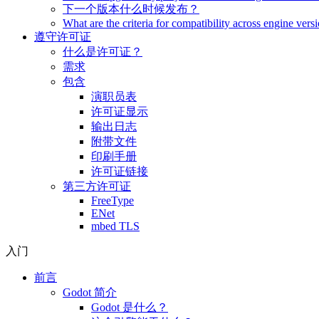
下一个版本什么时候发布？
What are the criteria for compatibility across engine vers
遵守许可证
什么是许可证？
需求
包含
演职员表
许可证显示
输出日志
附带文件
印刷手册
许可证链接
第三方许可证
FreeType
ENet
mbed TLS
入门
前言
Godot 简介
Godot 是什么？