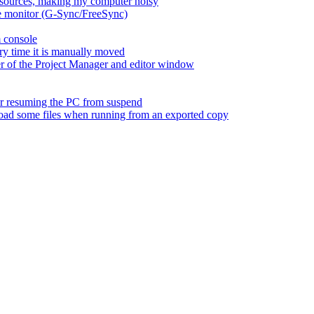
esources, making my computer noisy
ate monitor (G-Sync/FreeSync)
m console
ry time it is manually moved
er of the Project Manager and editor window
fter resuming the PC from suspend
 load some files when running from an exported copy