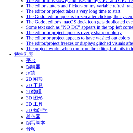
The editor runs slowly and uses all my CPU and GPU r
The editor stutters and flickers on my variable refresh r
The editor or project takes a very long time to start
The Godot editor appears frozen after clicking the syste
The Godot editor's macOS dock icon gets duplicated eve
Some text such as "NO DC" appears in the top-left corn
The editor or project appears overly sharp or blurry
The editor or project appears to have washed out colors
The editor/project freezes or displays glitched visuals a
The project works when run from the editor, but fails to
特性列表
平台
编辑器
渲染
2D 图形
2D 工具
2D物理
3D 图形
3D 工具
3D 物理学
着色器
编写脚本
音频