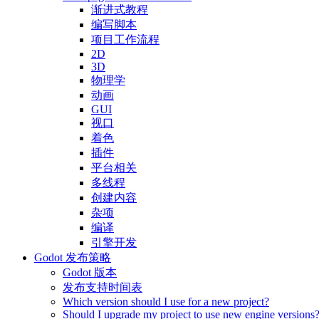
渐进式教程
编写脚本
项目工作流程
2D
3D
物理学
动画
GUI
视口
着色
插件
平台相关
多线程
创建内容
杂项
编译
引擎开发
Godot 发布策略
Godot 版本
发布支持时间表
Which version should I use for a new project?
Should I upgrade my project to use new engine versions