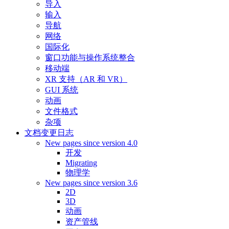
导入
输入
导航
网络
国际化
窗口功能与操作系统整合
移动端
XR 支持（AR 和 VR）
GUI 系统
动画
文件格式
杂项
文档变更日志
New pages since version 4.0
开发
Migrating
物理学
New pages since version 3.6
2D
3D
动画
资产管线