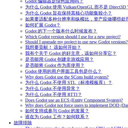
Godot 编辑器是绿色应用吗？
为什么 Godot 使用 Vulkan/OpenGL 而不是 Direct3D
为什么 Godot 旨在保持其核心功能集较小？
如果要适配多种分辨率和纵横比，资产应做哪些处
如何扩展 Godot？
Godot 的下一个版本什么时候发布？
Which Godot version should I use for a new project?
Should I upgrade my project to use new Godot versions?
我想要贡献！ 该如何开始？
我有个关于 Godot 的好主意，该如何分享它？
是否能用 Godot 创建非游戏应用？
是否能将 Godot 作为库使用？
Godot 使用的用户界面工具包是什么？
Why does Godot use the SCons build system?
为什么 Godot 不使用 STL（标准模板库）？
为什么 Godot 不使用异常？
为什么 Godot 不使用 RTTI？
Does Godot use an ECS (Entity Component System)?
Why does Godot not force users to implement DOD (Dat
如何支持或参与 Godot 的发展？
谁在为 Godot 工作？如何联系？
故障排除