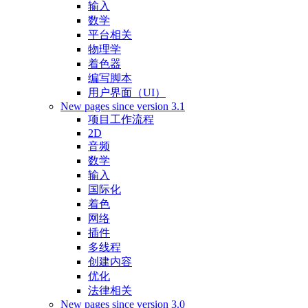
输入
数学
平台相关
物理学
着色器
编写脚本
用户界面（UI）
New pages since version 3.1
项目工作流程
2D
音频
数学
输入
国际化
着色
网络
插件
多线程
创建内容
优化
法律相关
New pages since version 3.0