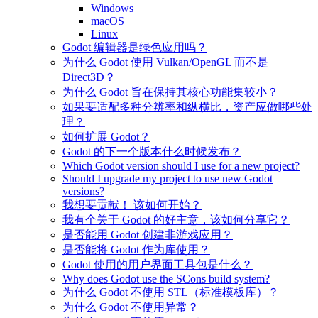
Windows
macOS
Linux
Godot 编辑器是绿色应用吗？
为什么 Godot 使用 Vulkan/OpenGL 而不是
Direct3D？
为什么 Godot 旨在保持其核心功能集较小？
如果要适配多种分辨率和纵横比，资产应做哪些处
理？
如何扩展 Godot？
Godot 的下一个版本什么时候发布？
Which Godot version should I use for a new project?
Should I upgrade my project to use new Godot
versions?
我想要贡献！ 该如何开始？
我有个关于 Godot 的好主意，该如何分享它？
是否能用 Godot 创建非游戏应用？
是否能将 Godot 作为库使用？
Godot 使用的用户界面工具包是什么？
Why does Godot use the SCons build system?
为什么 Godot 不使用 STL（标准模板库）？
为什么 Godot 不使用异常？