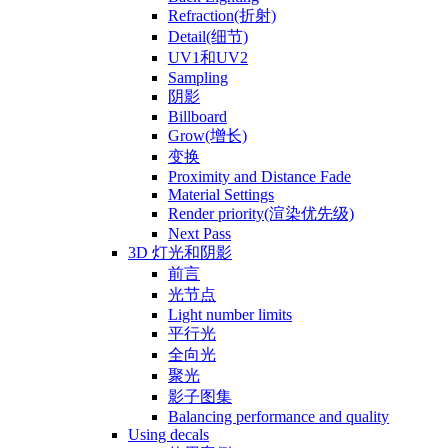
Refraction(折射)
Detail(细节)
UV1和UV2
Sampling
阴影
Billboard
Grow(增长)
变换
Proximity and Distance Fade
Material Settings
Render priority(渲染优先级)
Next Pass
3D 灯光和阴影
前言
光节点
Light number limits
平行光
全向光
聚光
影子图集
Balancing performance and quality
Using decals