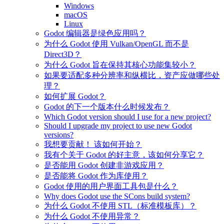
Windows
macOS
Linux
Godot 编辑器是绿色应用吗？
为什么 Godot 使用 Vulkan/OpenGL 而不是
Direct3D？
为什么 Godot 旨在保持其核心功能集较小？
如果要适配多种分辨率和纵横比，资产应做哪些处
理？
如何扩展 Godot？
Godot 的下一个版本什么时候发布？
Which Godot version should I use for a new project?
Should I upgrade my project to use new Godot
versions?
我想要贡献！ 该如何开始？
我有个关于 Godot 的好主意，该如何分享它？
是否能用 Godot 创建非游戏应用？
是否能将 Godot 作为库使用？
Godot 使用的用户界面工具包是什么？
Why does Godot use the SCons build system?
为什么 Godot 不使用 STL（标准模板库）？
为什么 Godot 不使用异常？