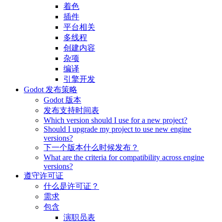
着色
插件
平台相关
多线程
创建内容
杂项
编译
引擎开发
Godot 发布策略
Godot 版本
发布支持时间表
Which version should I use for a new project?
Should I upgrade my project to use new engine
versions?
下一个版本什么时候发布？
What are the criteria for compatibility across engine
versions?
遵守许可证
什么是许可证？
需求
包含
演职员表