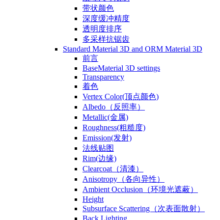
带状颜色
深度缓冲精度
透明度排序
多采样抗锯齿
Standard Material 3D and ORM Material 3D
前言
BaseMaterial 3D settings
Transparency
着色
Vertex Color(顶点颜色)
Albedo（反照率）
Metallic(金属)
Roughness(粗糙度)
Emission(发射)
法线贴图
Rim(边缘)
Clearcoat（清漆）
Anisotropy（各向异性）
Ambient Occlusion（环境光遮蔽）
Height
Subsurface Scattering（次表面散射）
Back Lighting