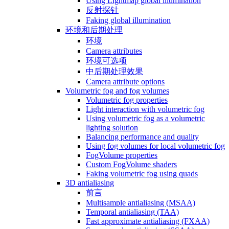
Using Lightmap global illumination
反射探针
Faking global illumination
环境和后期处理
环境
Camera attributes
环境可选项
中后期处理效果
Camera attribute options
Volumetric fog and fog volumes
Volumetric fog properties
Light interaction with volumetric fog
Using volumetric fog as a volumetric
lighting solution
Balancing performance and quality
Using fog volumes for local volumetric fog
FogVolume properties
Custom FogVolume shaders
Faking volumetric fog using quads
3D antialiasing
前言
Multisample antialiasing (MSAA)
Temporal antialiasing (TAA)
Fast approximate antialiasing (FXAA)