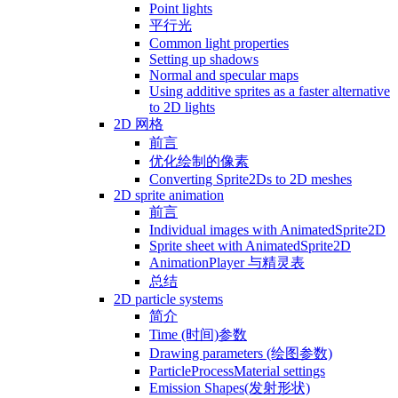
Point lights
平行光
Common light properties
Setting up shadows
Normal and specular maps
Using additive sprites as a faster alternative
to 2D lights
2D 网格
前言
优化绘制的像素
Converting Sprite2Ds to 2D meshes
2D sprite animation
前言
Individual images with AnimatedSprite2D
Sprite sheet with AnimatedSprite2D
AnimationPlayer 与精灵表
总结
2D particle systems
简介
Time (时间)参数
Drawing parameters (绘图参数)
ParticleProcessMaterial settings
Emission Shapes(发射形状)