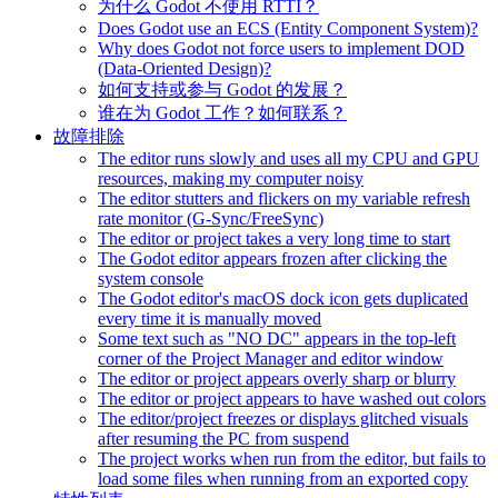
为什么 Godot 不使用 RTTI？
Does Godot use an ECS (Entity Component System)?
Why does Godot not force users to implement DOD
(Data-Oriented Design)?
如何支持或参与 Godot 的发展？
谁在为 Godot 工作？如何联系？
故障排除
The editor runs slowly and uses all my CPU and GPU
resources, making my computer noisy
The editor stutters and flickers on my variable refresh
rate monitor (G-Sync/FreeSync)
The editor or project takes a very long time to start
The Godot editor appears frozen after clicking the
system console
The Godot editor's macOS dock icon gets duplicated
every time it is manually moved
Some text such as "NO DC" appears in the top-left
corner of the Project Manager and editor window
The editor or project appears overly sharp or blurry
The editor or project appears to have washed out colors
The editor/project freezes or displays glitched visuals
after resuming the PC from suspend
The project works when run from the editor, but fails to
load some files when running from an exported copy