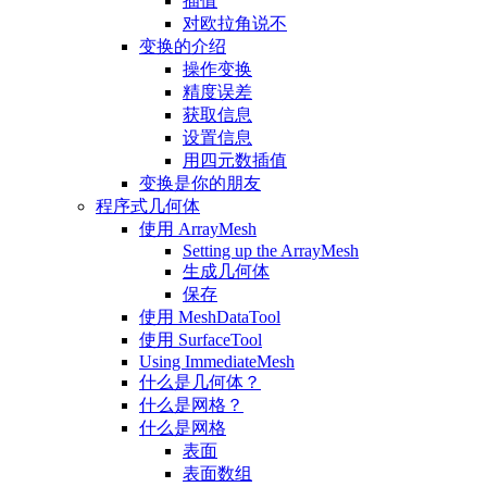
插值
对欧拉角说不
变换的介绍
操作变换
精度误差
获取信息
设置信息
用四元数插值
变换是你的朋友
程序式几何体
使用 ArrayMesh
Setting up the ArrayMesh
生成几何体
保存
使用 MeshDataTool
使用 SurfaceTool
Using ImmediateMesh
什么是几何体？
什么是网格？
什么是网格
表面
表面数组