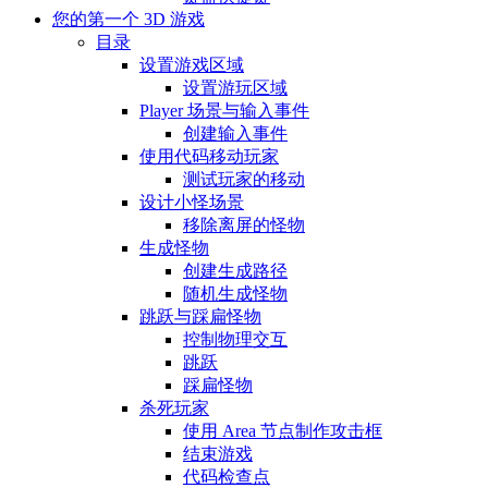
您的第一个 3D 游戏
目录
设置游戏区域
设置游玩区域
Player 场景与输入事件
创建输入事件
使用代码移动玩家
测试玩家的移动
设计小怪场景
移除离屏的怪物
生成怪物
创建生成路径
随机生成怪物
跳跃与踩扁怪物
控制物理交互
跳跃
踩扁怪物
杀死玩家
使用 Area 节点制作攻击框
结束游戏
代码检查点