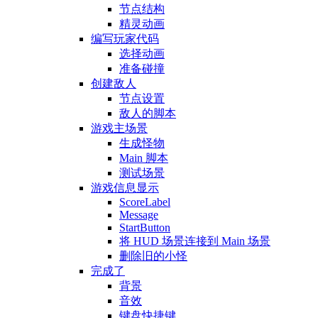
节点结构
精灵动画
编写玩家代码
选择动画
准备碰撞
创建敌人
节点设置
敌人的脚本
游戏主场景
生成怪物
Main 脚本
测试场景
游戏信息显示
ScoreLabel
Message
StartButton
将 HUD 场景连接到 Main 场景
删除旧的小怪
完成了
背景
音效
键盘快捷键