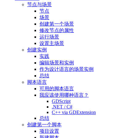
节点与场景
节点
场景
创建第一个场景
修改节点的属性
运行场景
设置主场景
创建实例
实践
编辑场景和实例
作为设计语言的场景实例
总结
脚本语言
可用的脚本语言
我应该使用哪种语言？
GDScript
.NET / C#
C++ via GDExtension
总结
创建第一个脚本
项目设置
新建脚本