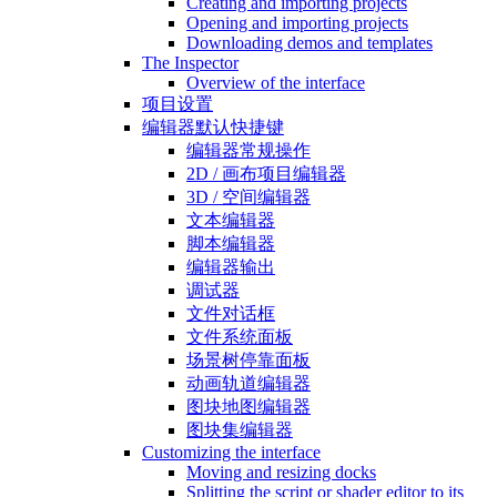
Creating and importing projects
Opening and importing projects
Downloading demos and templates
The Inspector
Overview of the interface
项目设置
编辑器默认快捷键
编辑器常规操作
2D / 画布项目编辑器
3D / 空间编辑器
文本编辑器
脚本编辑器
编辑器输出
调试器
文件对话框
文件系统面板
场景树停靠面板
动画轨道编辑器
图块地图编辑器
图块集编辑器
Customizing the interface
Moving and resizing docks
Splitting the script or shader editor to its