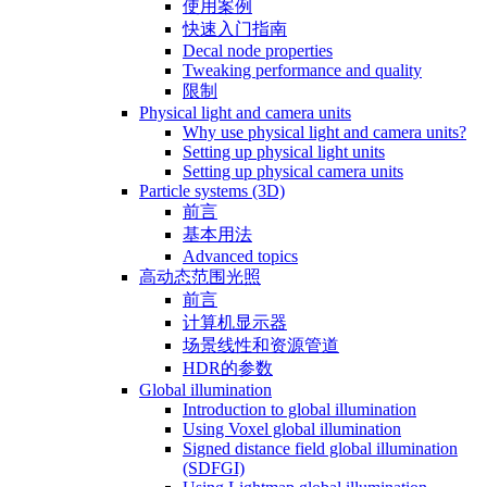
使用案例
快速入门指南
Decal node properties
Tweaking performance and quality
限制
Physical light and camera units
Why use physical light and camera units?
Setting up physical light units
Setting up physical camera units
Particle systems (3D)
前言
基本用法
Advanced topics
高动态范围光照
前言
计算机显示器
场景线性和资源管道
HDR的参数
Global illumination
Introduction to global illumination
Using Voxel global illumination
Signed distance field global illumination
(SDFGI)