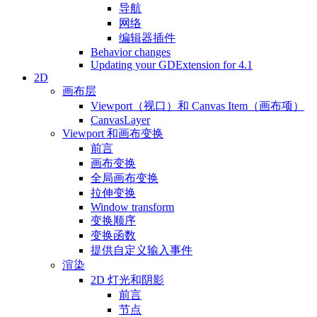
导航
网络
编辑器插件
Behavior changes
Updating your GDExtension for 4.1
2D
画布层
Viewport（视口）和 Canvas Item（画布项）
CanvasLayer
Viewport 和画布变换
前言
画布变换
全局画布变换
拉伸变换
Window transform
变换顺序
变换函数
提供自定义输入事件
渲染
2D 灯光和阴影
前言
节点