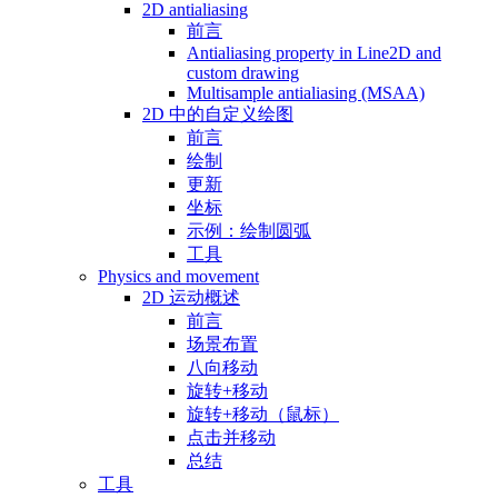
2D antialiasing
前言
Antialiasing property in Line2D and
custom drawing
Multisample antialiasing (MSAA)
2D 中的自定义绘图
前言
绘制
更新
坐标
示例：绘制圆弧
工具
Physics and movement
2D 运动概述
前言
场景布置
八向移动
旋转+移动
旋转+移动（鼠标）
点击并移动
总结
工具