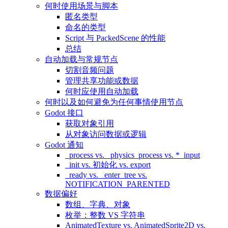
何时使用场景与脚本
匿名类型
命名的类型
Script 与 PackedScene 的性能
总结
自动加载与常规节点
切割音频问题
管理共享功能或数据
何时应使用自动加载
何时以及如何避免为任何事情使用节点
Godot 接口
获取对象引用
从对象访问数据或逻辑
Godot 通知
_process vs. _physics_process vs. *_input
_init vs. 初始化 vs. export
_ready vs. _enter_tree vs.
NOTIFICATION_PARENTED
数据偏好
数组、字典、对象
枚举：整数 VS 字符串
AnimatedTexture vs. AnimatedSprite2D vs.