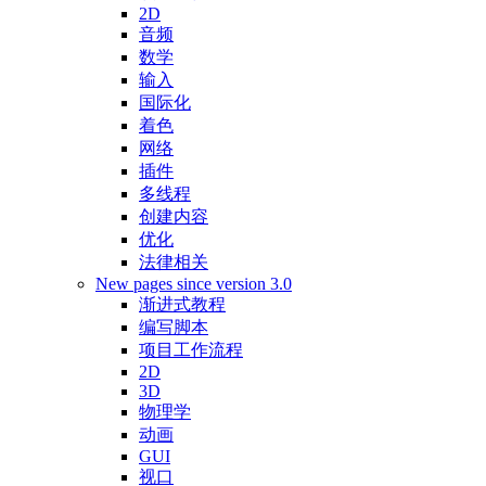
2D
音频
数学
输入
国际化
着色
网络
插件
多线程
创建内容
优化
法律相关
New pages since version 3.0
渐进式教程
编写脚本
项目工作流程
2D
3D
物理学
动画
GUI
视口