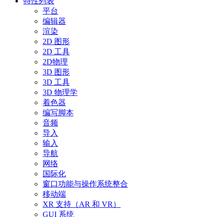
特性列表
平台
编辑器
渲染
2D 图形
2D 工具
2D物理
3D 图形
3D 工具
3D 物理学
着色器
编写脚本
音频
导入
输入
导航
网络
国际化
窗口功能与操作系统整合
移动端
XR 支持（AR 和 VR）
GUI 系统