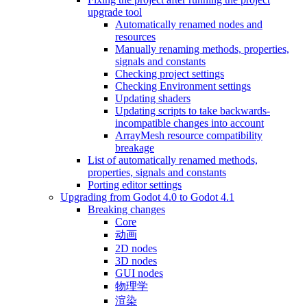
upgrade tool
Automatically renamed nodes and
resources
Manually renaming methods, properties,
signals and constants
Checking project settings
Checking Environment settings
Updating shaders
Updating scripts to take backwards-
incompatible changes into account
ArrayMesh resource compatibility
breakage
List of automatically renamed methods,
properties, signals and constants
Porting editor settings
Upgrading from Godot 4.0 to Godot 4.1
Breaking changes
Core
动画
2D nodes
3D nodes
GUI nodes
物理学
渲染