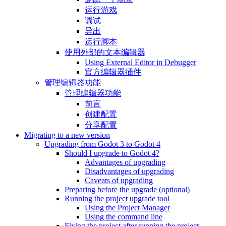
运行游戏
调试
导出
运行脚本
使用外部的文本编辑器
Using External Editor in Debugger
官方编辑器插件
管理编辑器功能
管理编辑器功能
前言
创建配置
分享配置
Migrating to a new version
Upgrading from Godot 3 to Godot 4
Should I upgrade to Godot 4?
Advantages of upgrading
Disadvantages of upgrading
Caveats of upgrading
Preparing before the upgrade (optional)
Running the project upgrade tool
Using the Project Manager
Using the command line
Fixing the project after running the project