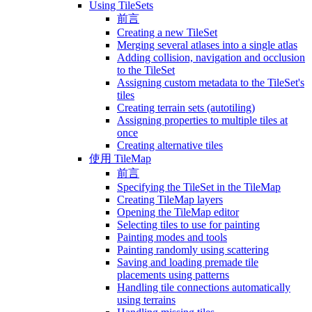
Using TileSets
前言
Creating a new TileSet
Merging several atlases into a single atlas
Adding collision, navigation and occlusion
to the TileSet
Assigning custom metadata to the TileSet's
tiles
Creating terrain sets (autotiling)
Assigning properties to multiple tiles at
once
Creating alternative tiles
使用 TileMap
前言
Specifying the TileSet in the TileMap
Creating TileMap layers
Opening the TileMap editor
Selecting tiles to use for painting
Painting modes and tools
Painting randomly using scattering
Saving and loading premade tile
placements using patterns
Handling tile connections automatically
using terrains