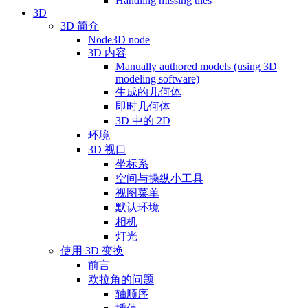
Handling missing tiles
3D
3D 简介
Node3D node
3D 内容
Manually authored models (using 3D
modeling software)
生成的几何体
即时几何体
3D 中的 2D
环境
3D 视口
坐标系
空间与操纵小工具
视图菜单
默认环境
相机
灯光
使用 3D 变换
前言
欧拉角的问题
轴顺序