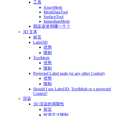
工具
ArrayMesh
MeshDataTool
SurfaceTool
ImmediateMesh
我应该使用哪一个？
3D 文本
前言
Label3D
优势
限制
TextMesh
优势
限制
Projected Label node (or any other Control)
优势
限制
Should I use Label3D, TextMesh or a projected
Control?
渲染
3D 渲染的局限性
前言
纹理尺寸限制