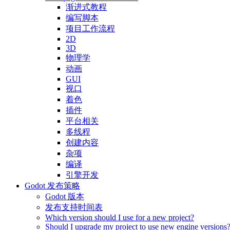
渐进式教程
编写脚本
项目工作流程
2D
3D
物理学
动画
GUI
视口
着色
插件
平台相关
多线程
创建内容
杂项
编译
引擎开发
Godot 发布策略
Godot 版本
发布支持时间表
Which version should I use for a new project?
Should I upgrade my project to use new engine versions