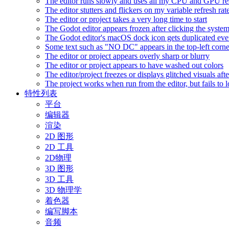
The editor runs slowly and uses all my CPU and GPU r
The editor stutters and flickers on my variable refresh r
The editor or project takes a very long time to start
The Godot editor appears frozen after clicking the syste
The Godot editor's macOS dock icon gets duplicated eve
Some text such as "NO DC" appears in the top-left corn
The editor or project appears overly sharp or blurry
The editor or project appears to have washed out colors
The editor/project freezes or displays glitched visuals a
The project works when run from the editor, but fails to
特性列表
平台
编辑器
渲染
2D 图形
2D 工具
2D物理
3D 图形
3D 工具
3D 物理学
着色器
编写脚本
音频