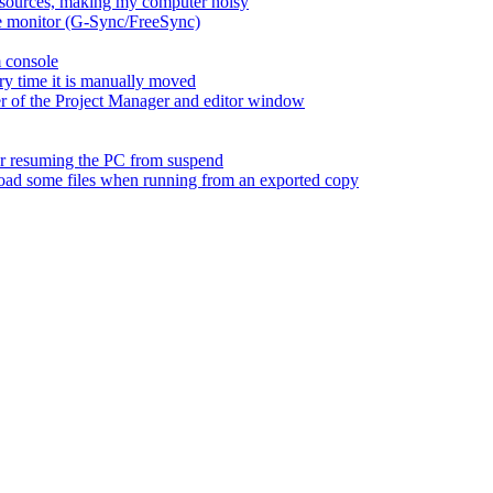
esources, making my computer noisy
ate monitor (G-Sync/FreeSync)
m console
ry time it is manually moved
er of the Project Manager and editor window
fter resuming the PC from suspend
 load some files when running from an exported copy