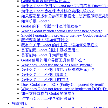
Godot 编辑器是绿色应用吗？
为什么 Godot 使用 Vulkan/OpenGL 而不是 Direct3D
为什么 Godot 旨在保持其核心功能集较小？
如果要适配多种分辨率和纵横比，资产应做哪些处
如何扩展 Godot？
Godot 的下一个版本什么时候发布？
Which Godot version should I use for a new project?
Should I upgrade my project to use new Godot versions?
我想要贡献！ 该如何开始？
我有个关于 Godot 的好主意，该如何分享它？
是否能用 Godot 创建非游戏应用？
是否能将 Godot 作为库使用？
Godot 使用的用户界面工具包是什么？
Why does Godot use the SCons build system?
为什么 Godot 不使用 STL（标准模板库）？
为什么 Godot 不使用异常？
为什么 Godot 不使用 RTTI？
Does Godot use an ECS (Entity Component System)?
Why does Godot not force users to implement DOD (Dat
如何支持或参与 Godot 的发展？
谁在为 Godot 工作？如何联系？
故障排除