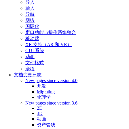
导入
输入
导航
网络
国际化
窗口功能与操作系统整合
移动端
XR 支持（AR 和 VR）
GUI 系统
动画
文件格式
杂项
文档变更日志
New pages since version 4.0
开发
Migrating
物理学
New pages since version 3.6
2D
3D
动画
资产管线