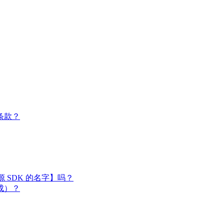
条款？
闭源 SDK 的名字】吗？
成）？