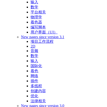
输入
数学
平台相关
物理学
着色器
编写脚本
用户界面（UI）
New pages since version 3.1
项目工作流程
2D
音频
数学
输入
国际化
着色
网络
插件
多线程
创建内容
优化
法律相关
New pages since version 3.0