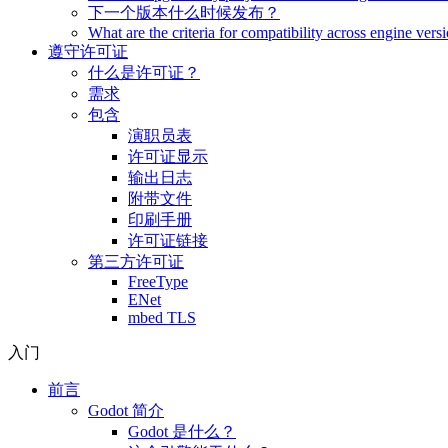
下一个版本什么时候发布？
What are the criteria for compatibility across engine vers
遵守许可证
什么是许可证？
需求
包含
演职员表
许可证显示
输出日志
附带文件
印刷手册
许可证链接
第三方许可证
FreeType
ENet
mbed TLS
入门
前言
Godot 简介
Godot 是什么？