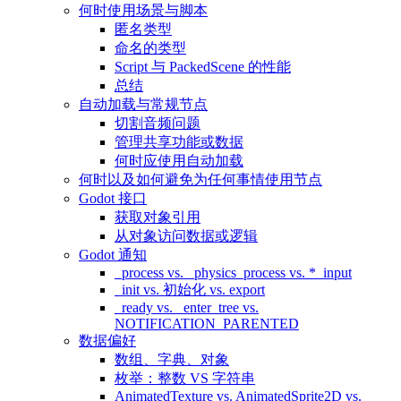
何时使用场景与脚本
匿名类型
命名的类型
Script 与 PackedScene 的性能
总结
自动加载与常规节点
切割音频问题
管理共享功能或数据
何时应使用自动加载
何时以及如何避免为任何事情使用节点
Godot 接口
获取对象引用
从对象访问数据或逻辑
Godot 通知
_process vs. _physics_process vs. *_input
_init vs. 初始化 vs. export
_ready vs. _enter_tree vs.
NOTIFICATION_PARENTED
数据偏好
数组、字典、对象
枚举：整数 VS 字符串
AnimatedTexture vs. AnimatedSprite2D vs.