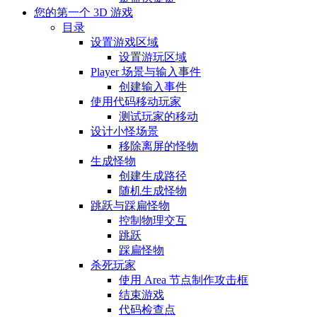
您的第一个 3D 游戏
目录
设置游戏区域
设置游玩区域
Player 场景与输入事件
创建输入事件
使用代码移动玩家
测试玩家的移动
设计小怪场景
移除离屏的怪物
生成怪物
创建生成路径
随机生成怪物
跳跃与踩扁怪物
控制物理交互
跳跃
踩扁怪物
杀死玩家
使用 Area 节点制作攻击框
结束游戏
代码检查点