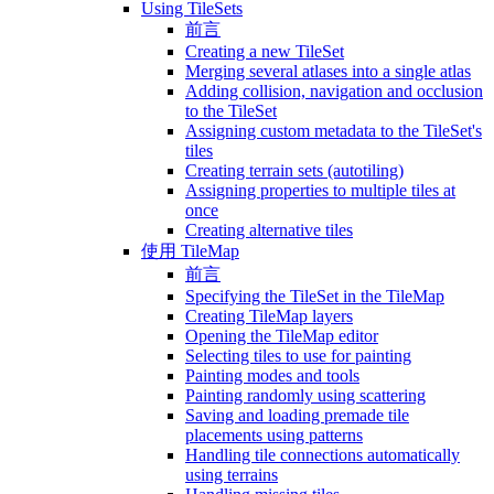
Using TileSets
前言
Creating a new TileSet
Merging several atlases into a single atlas
Adding collision, navigation and occlusion
to the TileSet
Assigning custom metadata to the TileSet's
tiles
Creating terrain sets (autotiling)
Assigning properties to multiple tiles at
once
Creating alternative tiles
使用 TileMap
前言
Specifying the TileSet in the TileMap
Creating TileMap layers
Opening the TileMap editor
Selecting tiles to use for painting
Painting modes and tools
Painting randomly using scattering
Saving and loading premade tile
placements using patterns
Handling tile connections automatically
using terrains