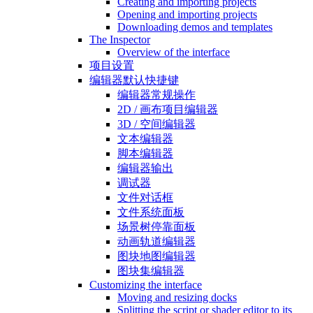
Creating and importing projects
Opening and importing projects
Downloading demos and templates
The Inspector
Overview of the interface
项目设置
编辑器默认快捷键
编辑器常规操作
2D / 画布项目编辑器
3D / 空间编辑器
文本编辑器
脚本编辑器
编辑器输出
调试器
文件对话框
文件系统面板
场景树停靠面板
动画轨道编辑器
图块地图编辑器
图块集编辑器
Customizing the interface
Moving and resizing docks
Splitting the script or shader editor to its