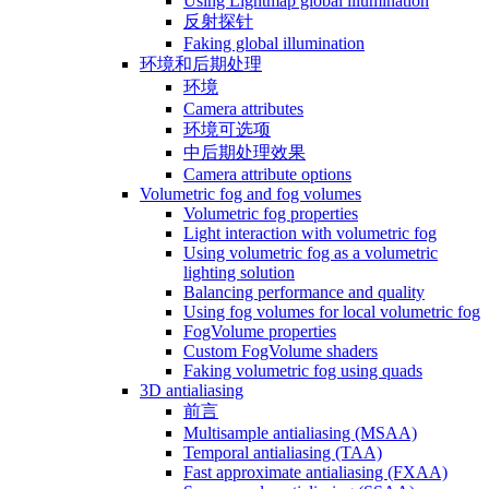
Using Lightmap global illumination
反射探针
Faking global illumination
环境和后期处理
环境
Camera attributes
环境可选项
中后期处理效果
Camera attribute options
Volumetric fog and fog volumes
Volumetric fog properties
Light interaction with volumetric fog
Using volumetric fog as a volumetric
lighting solution
Balancing performance and quality
Using fog volumes for local volumetric fog
FogVolume properties
Custom FogVolume shaders
Faking volumetric fog using quads
3D antialiasing
前言
Multisample antialiasing (MSAA)
Temporal antialiasing (TAA)
Fast approximate antialiasing (FXAA)