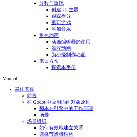
分数与重玩
创建 UI 主题
跟踪得分
重玩游戏
添加音乐
角色动画
动画编辑器的使用
漂浮动画
为小怪制作动画
来日方长
探索本手册
Manual
最佳实践
前言
在 Godot 中应用面向对象原则
脚本在引擎中的工作原理
场景
场景组织
如何有效地建立关系
选择节点树结构