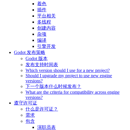
着色
插件
平台相关
多线程
创建内容
杂项
编译
引擎开发
Godot 发布策略
Godot 版本
发布支持时间表
Which version should I use for a new project?
Should I upgrade my project to use new engine
versions?
下一个版本什么时候发布？
What are the criteria for compatibility across engine
versions?
遵守许可证
什么是许可证？
需求
包含
演职员表