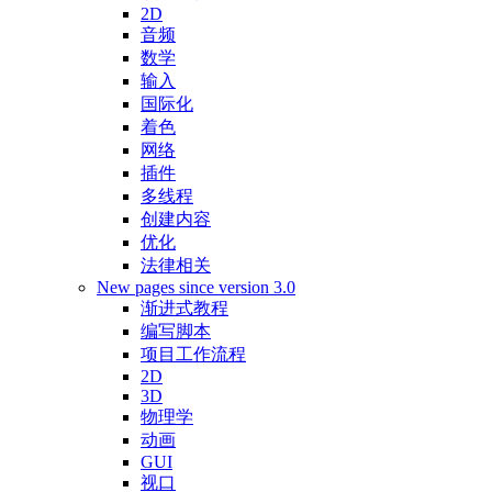
2D
音频
数学
输入
国际化
着色
网络
插件
多线程
创建内容
优化
法律相关
New pages since version 3.0
渐进式教程
编写脚本
项目工作流程
2D
3D
物理学
动画
GUI
视口