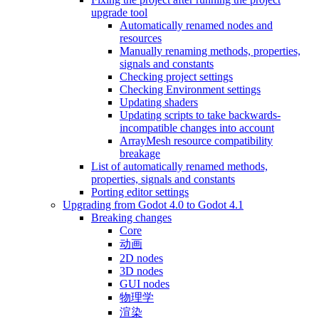
upgrade tool
Automatically renamed nodes and
resources
Manually renaming methods, properties,
signals and constants
Checking project settings
Checking Environment settings
Updating shaders
Updating scripts to take backwards-
incompatible changes into account
ArrayMesh resource compatibility
breakage
List of automatically renamed methods,
properties, signals and constants
Porting editor settings
Upgrading from Godot 4.0 to Godot 4.1
Breaking changes
Core
动画
2D nodes
3D nodes
GUI nodes
物理学
渲染