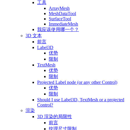
工具
ArrayMesh
MeshDataTool
SurfaceTool
ImmediateMesh
我应该使用哪一个？
3D 文本
前言
Label3D
优势
限制
TextMesh
优势
限制
Projected Label node (or any other Control)
优势
限制
Should I use Label3D, TextMesh or a projected
Control?
渲染
3D 渲染的局限性
前言
纹理尺寸限制