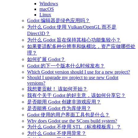
Windows
macOS
Linux
Godot 编辑器是绿色应用吗？
为什么 Godot 使用 Vulkan/OpenGL 而不是
Direct3D？
为什么 Godot 旨在保持其核心功能集较小？
如果要适配多种分辨率和纵横比，资产应做哪些处
理？
如何扩展 Godot？
Godot 的下一个版本什么时候发布？
Which Godot version should I use for a new project?
Should I upgrade my project to use new Godot
versions?
我想要贡献！ 该如何开始？
我有个关于 Godot 的好主意，该如何分享它？
是否能用 Godot 创建非游戏应用？
是否能将 Godot 作为库使用？
Godot 使用的用户界面工具包是什么？
Why does Godot use the SCons build system?
为什么 Godot 不使用 STL（标准模板库）？
为什么 Godot 不使用异常？