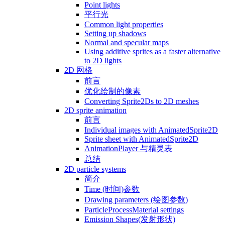
Point lights
平行光
Common light properties
Setting up shadows
Normal and specular maps
Using additive sprites as a faster alternative
to 2D lights
2D 网格
前言
优化绘制的像素
Converting Sprite2Ds to 2D meshes
2D sprite animation
前言
Individual images with AnimatedSprite2D
Sprite sheet with AnimatedSprite2D
AnimationPlayer 与精灵表
总结
2D particle systems
简介
Time (时间)参数
Drawing parameters (绘图参数)
ParticleProcessMaterial settings
Emission Shapes(发射形状)