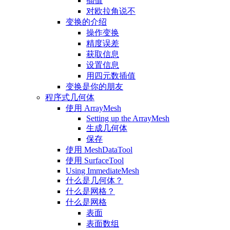
插值
对欧拉角说不
变换的介绍
操作变换
精度误差
获取信息
设置信息
用四元数插值
变换是你的朋友
程序式几何体
使用 ArrayMesh
Setting up the ArrayMesh
生成几何体
保存
使用 MeshDataTool
使用 SurfaceTool
Using ImmediateMesh
什么是几何体？
什么是网格？
什么是网格
表面
表面数组