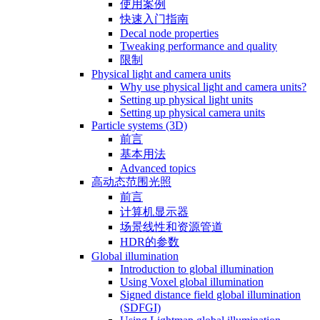
使用案例
快速入门指南
Decal node properties
Tweaking performance and quality
限制
Physical light and camera units
Why use physical light and camera units?
Setting up physical light units
Setting up physical camera units
Particle systems (3D)
前言
基本用法
Advanced topics
高动态范围光照
前言
计算机显示器
场景线性和资源管道
HDR的参数
Global illumination
Introduction to global illumination
Using Voxel global illumination
Signed distance field global illumination
(SDFGI)