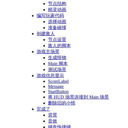
节点结构
精灵动画
编写玩家代码
选择动画
准备碰撞
创建敌人
节点设置
敌人的脚本
游戏主场景
生成怪物
Main 脚本
测试场景
游戏信息显示
ScoreLabel
Message
StartButton
将 HUD 场景连接到 Main 场景
删除旧的小怪
完成了
背景
音效
键盘快捷键