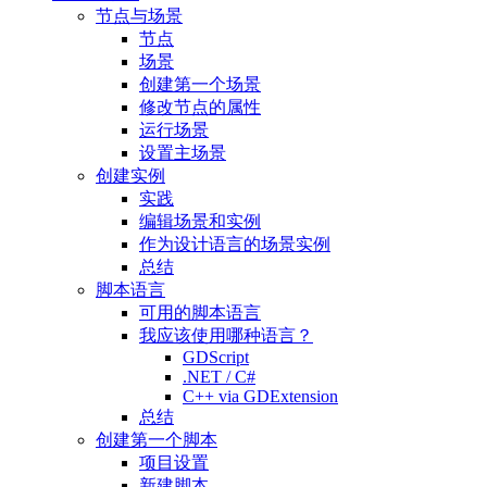
节点与场景
节点
场景
创建第一个场景
修改节点的属性
运行场景
设置主场景
创建实例
实践
编辑场景和实例
作为设计语言的场景实例
总结
脚本语言
可用的脚本语言
我应该使用哪种语言？
GDScript
.NET / C#
C++ via GDExtension
总结
创建第一个脚本
项目设置
新建脚本