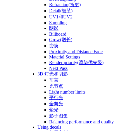
Refraction(折射)
Detail(细节)
UV1和UV2
Sampling
阴影
Billboard
Grow(增长)
变换
Proximity and Distance Fade
Material Settings
Render priority(渲染优先级)
Next Pass
3D 灯光和阴影
前言
光节点
Light number limits
平行光
全向光
聚光
影子图集
Balancing performance and quality
Using decals