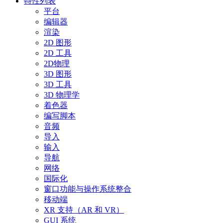
特性列表
平台
编辑器
渲染
2D 图形
2D 工具
2D物理
3D 图形
3D 工具
3D 物理学
着色器
编写脚本
音频
导入
输入
导航
网络
国际化
窗口功能与操作系统整合
移动端
XR 支持（AR 和 VR）
GUI 系统