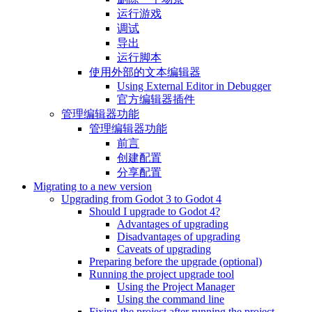
运行游戏
调试
导出
运行脚本
使用外部的文本编辑器
Using External Editor in Debugger
官方编辑器插件
管理编辑器功能
管理编辑器功能
前言
创建配置
分享配置
Migrating to a new version
Upgrading from Godot 3 to Godot 4
Should I upgrade to Godot 4?
Advantages of upgrading
Disadvantages of upgrading
Caveats of upgrading
Preparing before the upgrade (optional)
Running the project upgrade tool
Using the Project Manager
Using the command line
Fixing the project after running the project