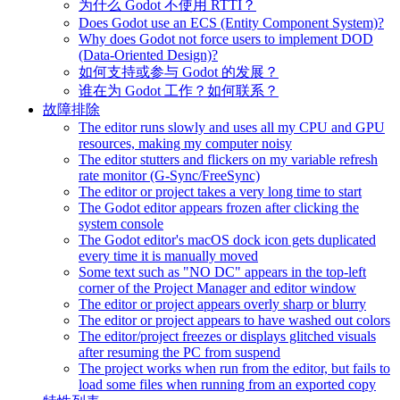
为什么 Godot 不使用 RTTI？
Does Godot use an ECS (Entity Component System)?
Why does Godot not force users to implement DOD
(Data-Oriented Design)?
如何支持或参与 Godot 的发展？
谁在为 Godot 工作？如何联系？
故障排除
The editor runs slowly and uses all my CPU and GPU
resources, making my computer noisy
The editor stutters and flickers on my variable refresh
rate monitor (G-Sync/FreeSync)
The editor or project takes a very long time to start
The Godot editor appears frozen after clicking the
system console
The Godot editor's macOS dock icon gets duplicated
every time it is manually moved
Some text such as "NO DC" appears in the top-left
corner of the Project Manager and editor window
The editor or project appears overly sharp or blurry
The editor or project appears to have washed out colors
The editor/project freezes or displays glitched visuals
after resuming the PC from suspend
The project works when run from the editor, but fails to
load some files when running from an exported copy