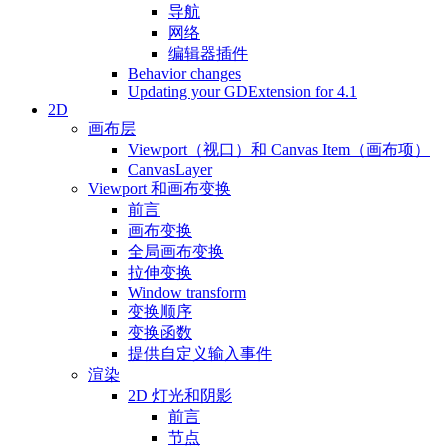
导航
网络
编辑器插件
Behavior changes
Updating your GDExtension for 4.1
2D
画布层
Viewport（视口）和 Canvas Item（画布项）
CanvasLayer
Viewport 和画布变换
前言
画布变换
全局画布变换
拉伸变换
Window transform
变换顺序
变换函数
提供自定义输入事件
渲染
2D 灯光和阴影
前言
节点