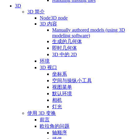
Handling missing tiles
3D
3D 简介
Node3D node
3D 内容
Manually authored models (using 3D
modeling software)
生成的几何体
即时几何体
3D 中的 2D
环境
3D 视口
坐标系
空间与操纵小工具
视图菜单
默认环境
相机
灯光
使用 3D 变换
前言
欧拉角的问题
轴顺序