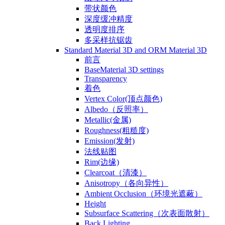
带状颜色
深度缓冲精度
透明度排序
多采样抗锯齿
Standard Material 3D and ORM Material 3D
前言
BaseMaterial 3D settings
Transparency
着色
Vertex Color(顶点颜色)
Albedo（反照率）
Metallic(金属)
Roughness(粗糙度)
Emission(发射)
法线贴图
Rim(边缘)
Clearcoat（清漆）
Anisotropy（各向异性）
Ambient Occlusion（环境光遮蔽）
Height
Subsurface Scattering（次表面散射）
Back Lighting