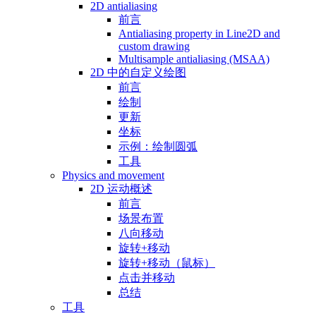
2D antialiasing
前言
Antialiasing property in Line2D and
custom drawing
Multisample antialiasing (MSAA)
2D 中的自定义绘图
前言
绘制
更新
坐标
示例：绘制圆弧
工具
Physics and movement
2D 运动概述
前言
场景布置
八向移动
旋转+移动
旋转+移动（鼠标）
点击并移动
总结
工具