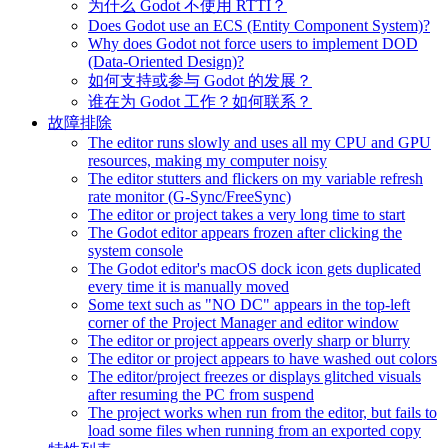
为什么 Godot 不使用 RTTI？
Does Godot use an ECS (Entity Component System)?
Why does Godot not force users to implement DOD
(Data-Oriented Design)?
如何支持或参与 Godot 的发展？
谁在为 Godot 工作？如何联系？
故障排除
The editor runs slowly and uses all my CPU and GPU
resources, making my computer noisy
The editor stutters and flickers on my variable refresh
rate monitor (G-Sync/FreeSync)
The editor or project takes a very long time to start
The Godot editor appears frozen after clicking the
system console
The Godot editor's macOS dock icon gets duplicated
every time it is manually moved
Some text such as "NO DC" appears in the top-left
corner of the Project Manager and editor window
The editor or project appears overly sharp or blurry
The editor or project appears to have washed out colors
The editor/project freezes or displays glitched visuals
after resuming the PC from suspend
The project works when run from the editor, but fails to
load some files when running from an exported copy