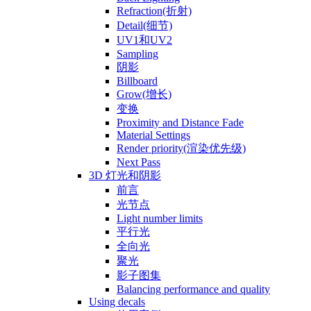
Refraction(折射)
Detail(细节)
UV1和UV2
Sampling
阴影
Billboard
Grow(增长)
变换
Proximity and Distance Fade
Material Settings
Render priority(渲染优先级)
Next Pass
3D 灯光和阴影
前言
光节点
Light number limits
平行光
全向光
聚光
影子图集
Balancing performance and quality
Using decals