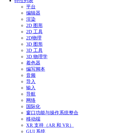
特性列表
平台
编辑器
渲染
2D 图形
2D 工具
2D物理
3D 图形
3D 工具
3D 物理学
着色器
编写脚本
音频
导入
输入
导航
网络
国际化
窗口功能与操作系统整合
移动端
XR 支持（AR 和 VR）
GUI 系统