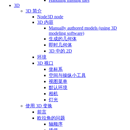
Handling missing tiles
3D
3D 简介
Node3D node
3D 内容
Manually authored models (using 3D
modeling software)
生成的几何体
即时几何体
3D 中的 2D
环境
3D 视口
坐标系
空间与操纵小工具
视图菜单
默认环境
相机
灯光
使用 3D 变换
前言
欧拉角的问题
轴顺序