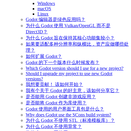
Windows
macOS
Linux
Godot 编辑器是绿色应用吗？
为什么 Godot 使用 Vulkan/OpenGL 而不是
Direct3D？
为什么 Godot 旨在保持其核心功能集较小？
如果要适配多种分辨率和纵横比，资产应做哪些处
理？
如何扩展 Godot？
Godot 的下一个版本什么时候发布？
Which Godot version should I use for a new project?
Should I upgrade my project to use new Godot
versions?
我想要贡献！ 该如何开始？
我有个关于 Godot 的好主意，该如何分享它？
是否能用 Godot 创建非游戏应用？
是否能将 Godot 作为库使用？
Godot 使用的用户界面工具包是什么？
Why does Godot use the SCons build system?
为什么 Godot 不使用 STL（标准模板库）？
为什么 Godot 不使用异常？