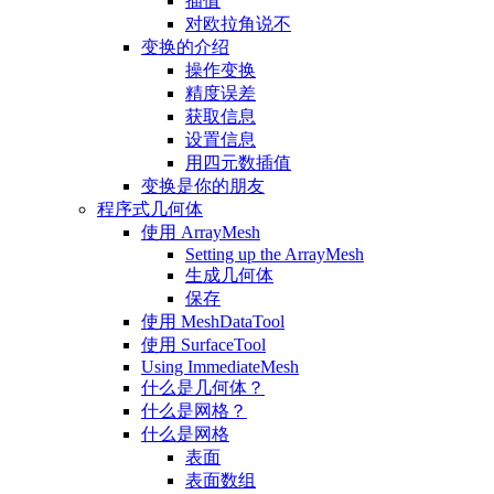
插值
对欧拉角说不
变换的介绍
操作变换
精度误差
获取信息
设置信息
用四元数插值
变换是你的朋友
程序式几何体
使用 ArrayMesh
Setting up the ArrayMesh
生成几何体
保存
使用 MeshDataTool
使用 SurfaceTool
Using ImmediateMesh
什么是几何体？
什么是网格？
什么是网格
表面
表面数组