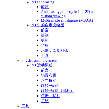
2D antialiasing
前言
Antialiasing property in Line2D and
custom drawing
Multisample antialiasing (MSAA)
2D 中的自定义绘图
前言
绘制
更新
坐标
示例：绘制圆弧
工具
Physics and movement
2D 运动概述
前言
场景布置
八向移动
旋转+移动
旋转+移动（鼠标）
点击并移动
总结
工具