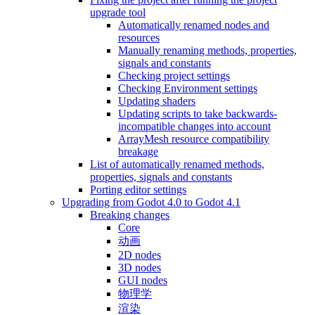
upgrade tool
Automatically renamed nodes and
resources
Manually renaming methods, properties,
signals and constants
Checking project settings
Checking Environment settings
Updating shaders
Updating scripts to take backwards-
incompatible changes into account
ArrayMesh resource compatibility
breakage
List of automatically renamed methods,
properties, signals and constants
Porting editor settings
Upgrading from Godot 4.0 to Godot 4.1
Breaking changes
Core
动画
2D nodes
3D nodes
GUI nodes
物理学
渲染