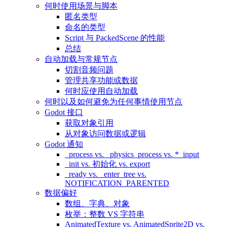
何时使用场景与脚本
匿名类型
命名的类型
Script 与 PackedScene 的性能
总结
自动加载与常规节点
切割音频问题
管理共享功能或数据
何时应使用自动加载
何时以及如何避免为任何事情使用节点
Godot 接口
获取对象引用
从对象访问数据或逻辑
Godot 通知
_process vs. _physics_process vs. *_input
_init vs. 初始化 vs. export
_ready vs. _enter_tree vs.
NOTIFICATION_PARENTED
数据偏好
数组、字典、对象
枚举：整数 VS 字符串
AnimatedTexture vs. AnimatedSprite2D vs.