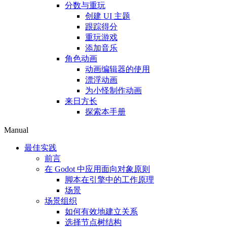
分数与重玩
创建 UI 主题
跟踪得分
重玩游戏
添加音乐
角色动画
动画编辑器的使用
漂浮动画
为小怪制作动画
来日方长
探索本手册
Manual
最佳实践
前言
在 Godot 中应用面向对象原则
脚本在引擎中的工作原理
场景
场景组织
如何有效地建立关系
选择节点树结构