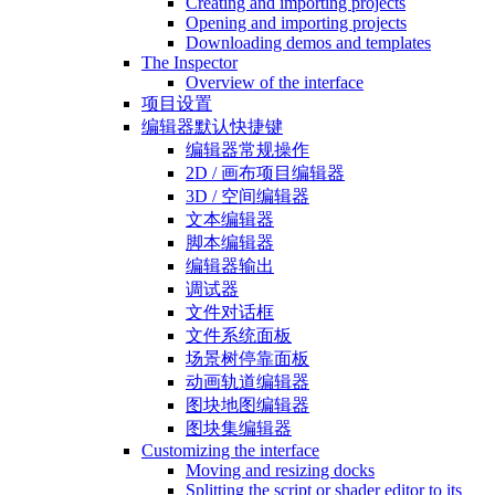
Creating and importing projects
Opening and importing projects
Downloading demos and templates
The Inspector
Overview of the interface
项目设置
编辑器默认快捷键
编辑器常规操作
2D / 画布项目编辑器
3D / 空间编辑器
文本编辑器
脚本编辑器
编辑器输出
调试器
文件对话框
文件系统面板
场景树停靠面板
动画轨道编辑器
图块地图编辑器
图块集编辑器
Customizing the interface
Moving and resizing docks
Splitting the script or shader editor to its