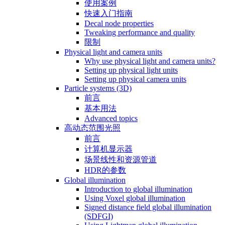
使用案例
快速入门指南
Decal node properties
Tweaking performance and quality
限制
Physical light and camera units
Why use physical light and camera units?
Setting up physical light units
Setting up physical camera units
Particle systems (3D)
前言
基本用法
Advanced topics
高动态范围光照
前言
计算机显示器
场景线性和资源管道
HDR的参数
Global illumination
Introduction to global illumination
Using Voxel global illumination
Signed distance field global illumination
(SDFGI)