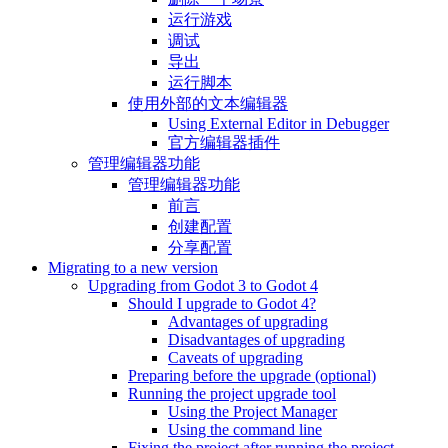
运行游戏
调试
导出
运行脚本
使用外部的文本编辑器
Using External Editor in Debugger
官方编辑器插件
管理编辑器功能
管理编辑器功能
前言
创建配置
分享配置
Migrating to a new version
Upgrading from Godot 3 to Godot 4
Should I upgrade to Godot 4?
Advantages of upgrading
Disadvantages of upgrading
Caveats of upgrading
Preparing before the upgrade (optional)
Running the project upgrade tool
Using the Project Manager
Using the command line
Fixing the project after running the project