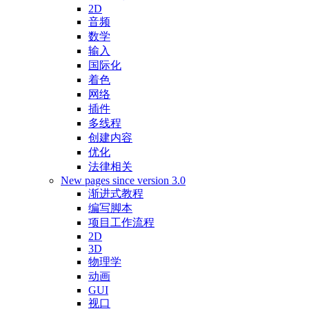
2D
音频
数学
输入
国际化
着色
网络
插件
多线程
创建内容
优化
法律相关
New pages since version 3.0
渐进式教程
编写脚本
项目工作流程
2D
3D
物理学
动画
GUI
视口