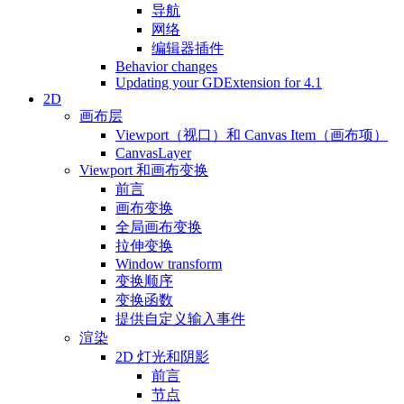
导航
网络
编辑器插件
Behavior changes
Updating your GDExtension for 4.1
2D
画布层
Viewport（视口）和 Canvas Item（画布项）
CanvasLayer
Viewport 和画布变换
前言
画布变换
全局画布变换
拉伸变换
Window transform
变换顺序
变换函数
提供自定义输入事件
渲染
2D 灯光和阴影
前言
节点