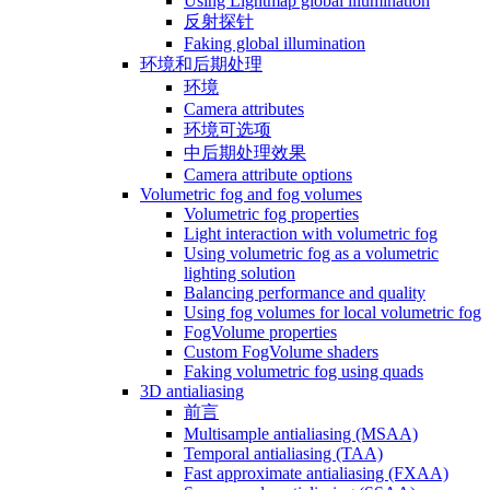
Using Lightmap global illumination
反射探针
Faking global illumination
环境和后期处理
环境
Camera attributes
环境可选项
中后期处理效果
Camera attribute options
Volumetric fog and fog volumes
Volumetric fog properties
Light interaction with volumetric fog
Using volumetric fog as a volumetric
lighting solution
Balancing performance and quality
Using fog volumes for local volumetric fog
FogVolume properties
Custom FogVolume shaders
Faking volumetric fog using quads
3D antialiasing
前言
Multisample antialiasing (MSAA)
Temporal antialiasing (TAA)
Fast approximate antialiasing (FXAA)