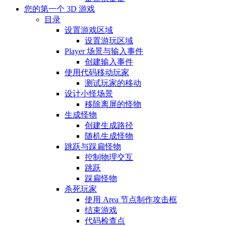
您的第一个 3D 游戏
目录
设置游戏区域
设置游玩区域
Player 场景与输入事件
创建输入事件
使用代码移动玩家
测试玩家的移动
设计小怪场景
移除离屏的怪物
生成怪物
创建生成路径
随机生成怪物
跳跃与踩扁怪物
控制物理交互
跳跃
踩扁怪物
杀死玩家
使用 Area 节点制作攻击框
结束游戏
代码检查点