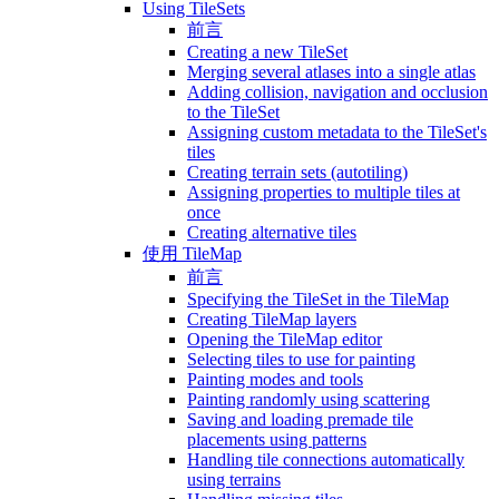
Using TileSets
前言
Creating a new TileSet
Merging several atlases into a single atlas
Adding collision, navigation and occlusion
to the TileSet
Assigning custom metadata to the TileSet's
tiles
Creating terrain sets (autotiling)
Assigning properties to multiple tiles at
once
Creating alternative tiles
使用 TileMap
前言
Specifying the TileSet in the TileMap
Creating TileMap layers
Opening the TileMap editor
Selecting tiles to use for painting
Painting modes and tools
Painting randomly using scattering
Saving and loading premade tile
placements using patterns
Handling tile connections automatically
using terrains