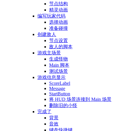
节点结构
精灵动画
编写玩家代码
选择动画
准备碰撞
创建敌人
节点设置
敌人的脚本
游戏主场景
生成怪物
Main 脚本
测试场景
游戏信息显示
ScoreLabel
Message
StartButton
将 HUD 场景连接到 Main 场景
删除旧的小怪
完成了
背景
音效
键盘快捷键