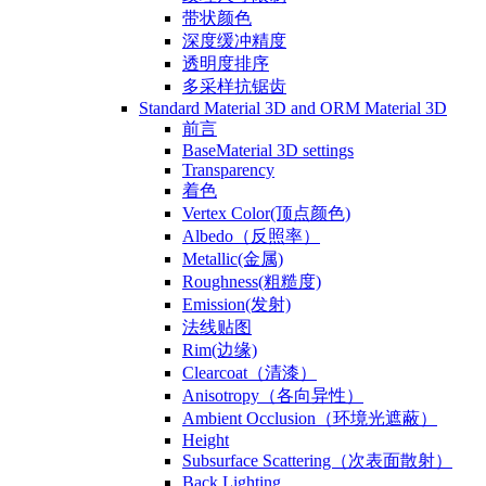
带状颜色
深度缓冲精度
透明度排序
多采样抗锯齿
Standard Material 3D and ORM Material 3D
前言
BaseMaterial 3D settings
Transparency
着色
Vertex Color(顶点颜色)
Albedo（反照率）
Metallic(金属)
Roughness(粗糙度)
Emission(发射)
法线贴图
Rim(边缘)
Clearcoat（清漆）
Anisotropy（各向异性）
Ambient Occlusion（环境光遮蔽）
Height
Subsurface Scattering（次表面散射）
Back Lighting