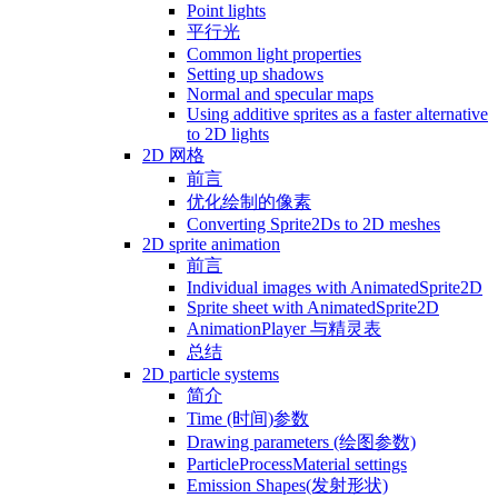
Point lights
平行光
Common light properties
Setting up shadows
Normal and specular maps
Using additive sprites as a faster alternative
to 2D lights
2D 网格
前言
优化绘制的像素
Converting Sprite2Ds to 2D meshes
2D sprite animation
前言
Individual images with AnimatedSprite2D
Sprite sheet with AnimatedSprite2D
AnimationPlayer 与精灵表
总结
2D particle systems
简介
Time (时间)参数
Drawing parameters (绘图参数)
ParticleProcessMaterial settings
Emission Shapes(发射形状)