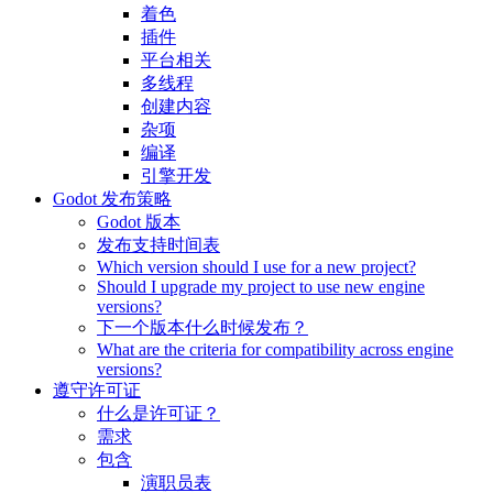
着色
插件
平台相关
多线程
创建内容
杂项
编译
引擎开发
Godot 发布策略
Godot 版本
发布支持时间表
Which version should I use for a new project?
Should I upgrade my project to use new engine
versions?
下一个版本什么时候发布？
What are the criteria for compatibility across engine
versions?
遵守许可证
什么是许可证？
需求
包含
演职员表