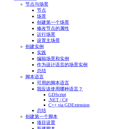
节点与场景
节点
场景
创建第一个场景
修改节点的属性
运行场景
设置主场景
创建实例
实践
编辑场景和实例
作为设计语言的场景实例
总结
脚本语言
可用的脚本语言
我应该使用哪种语言？
GDScript
.NET / C#
C++ via GDExtension
总结
创建第一个脚本
项目设置
新建脚本