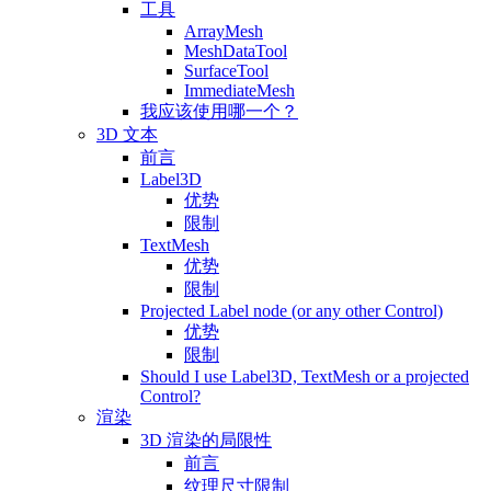
工具
ArrayMesh
MeshDataTool
SurfaceTool
ImmediateMesh
我应该使用哪一个？
3D 文本
前言
Label3D
优势
限制
TextMesh
优势
限制
Projected Label node (or any other Control)
优势
限制
Should I use Label3D, TextMesh or a projected
Control?
渲染
3D 渲染的局限性
前言
纹理尺寸限制