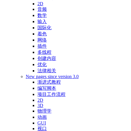
2D
音频
数学
输入
国际化
着色
网络
插件
多线程
创建内容
优化
法律相关
New pages since version 3.0
渐进式教程
编写脚本
项目工作流程
2D
3D
物理学
动画
GUI
视口