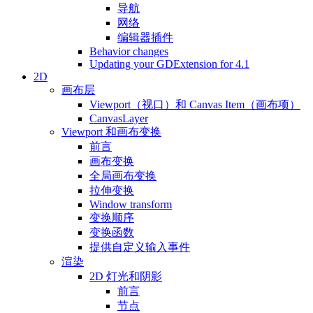
导航
网络
编辑器插件
Behavior changes
Updating your GDExtension for 4.1
2D
画布层
Viewport（视口）和 Canvas Item（画布项）
CanvasLayer
Viewport 和画布变换
前言
画布变换
全局画布变换
拉伸变换
Window transform
变换顺序
变换函数
提供自定义输入事件
渲染
2D 灯光和阴影
前言
节点