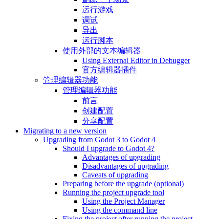
运行游戏
调试
导出
运行脚本
使用外部的文本编辑器
Using External Editor in Debugger
官方编辑器插件
管理编辑器功能
管理编辑器功能
前言
创建配置
分享配置
Migrating to a new version
Upgrading from Godot 3 to Godot 4
Should I upgrade to Godot 4?
Advantages of upgrading
Disadvantages of upgrading
Caveats of upgrading
Preparing before the upgrade (optional)
Running the project upgrade tool
Using the Project Manager
Using the command line
Fixing the project after running the project