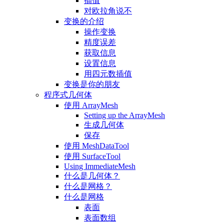
插值
对欧拉角说不
变换的介绍
操作变换
精度误差
获取信息
设置信息
用四元数插值
变换是你的朋友
程序式几何体
使用 ArrayMesh
Setting up the ArrayMesh
生成几何体
保存
使用 MeshDataTool
使用 SurfaceTool
Using ImmediateMesh
什么是几何体？
什么是网格？
什么是网格
表面
表面数组