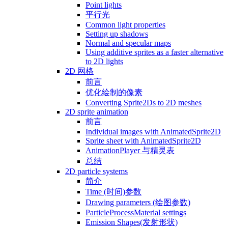
Point lights
平行光
Common light properties
Setting up shadows
Normal and specular maps
Using additive sprites as a faster alternative
to 2D lights
2D 网格
前言
优化绘制的像素
Converting Sprite2Ds to 2D meshes
2D sprite animation
前言
Individual images with AnimatedSprite2D
Sprite sheet with AnimatedSprite2D
AnimationPlayer 与精灵表
总结
2D particle systems
简介
Time (时间)参数
Drawing parameters (绘图参数)
ParticleProcessMaterial settings
Emission Shapes(发射形状)