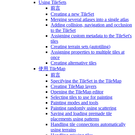
Using TileSets
前言
Creating a new TileSet
Merging several atlases into a single atlas
Adding collision, navigation and occlusion
to the TileSet
Assigning custom metadata to the TileSet's
tiles
Creating terrain sets (autotiling)
Assigning properties to multiple tiles at
once
Creating alternative tiles
使用 TileMap
前言
Specifying the TileSet in the TileMap
Creating TileMap layers
Opening the TileMap editor
Selecting tiles to use for painting
Painting modes and tools
Painting randomly using scattering
Saving and loading premade tile
placements using patterns
Handling tile connections automatically
using terrains