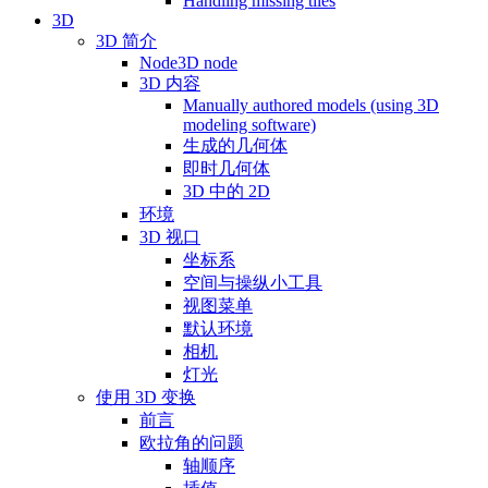
Handling missing tiles
3D
3D 简介
Node3D node
3D 内容
Manually authored models (using 3D
modeling software)
生成的几何体
即时几何体
3D 中的 2D
环境
3D 视口
坐标系
空间与操纵小工具
视图菜单
默认环境
相机
灯光
使用 3D 变换
前言
欧拉角的问题
轴顺序