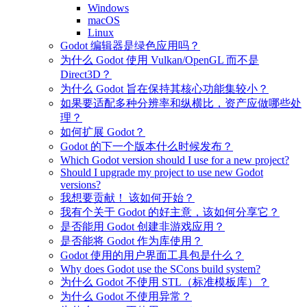
Windows
macOS
Linux
Godot 编辑器是绿色应用吗？
为什么 Godot 使用 Vulkan/OpenGL 而不是
Direct3D？
为什么 Godot 旨在保持其核心功能集较小？
如果要适配多种分辨率和纵横比，资产应做哪些处
理？
如何扩展 Godot？
Godot 的下一个版本什么时候发布？
Which Godot version should I use for a new project?
Should I upgrade my project to use new Godot
versions?
我想要贡献！ 该如何开始？
我有个关于 Godot 的好主意，该如何分享它？
是否能用 Godot 创建非游戏应用？
是否能将 Godot 作为库使用？
Godot 使用的用户界面工具包是什么？
Why does Godot use the SCons build system?
为什么 Godot 不使用 STL（标准模板库）？
为什么 Godot 不使用异常？