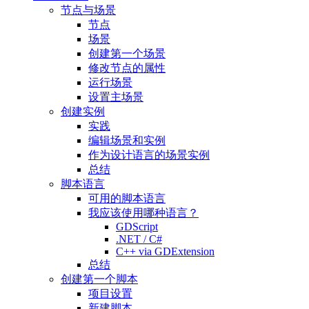
节点与场景
节点
场景
创建第一个场景
修改节点的属性
运行场景
设置主场景
创建实例
实践
编辑场景和实例
作为设计语言的场景实例
总结
脚本语言
可用的脚本语言
我应该使用哪种语言？
GDScript
.NET / C#
C++ via GDExtension
总结
创建第一个脚本
项目设置
新建脚本