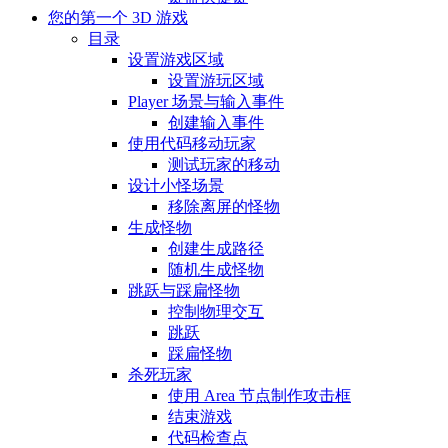
您的第一个 3D 游戏
目录
设置游戏区域
设置游玩区域
Player 场景与输入事件
创建输入事件
使用代码移动玩家
测试玩家的移动
设计小怪场景
移除离屏的怪物
生成怪物
创建生成路径
随机生成怪物
跳跃与踩扁怪物
控制物理交互
跳跃
踩扁怪物
杀死玩家
使用 Area 节点制作攻击框
结束游戏
代码检查点