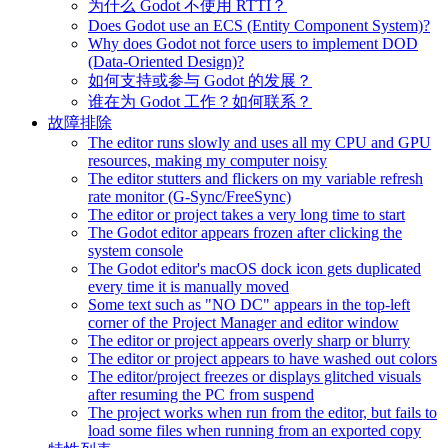
为什么 Godot 不使用 RTTI？
Does Godot use an ECS (Entity Component System)?
Why does Godot not force users to implement DOD
(Data-Oriented Design)?
如何支持或参与 Godot 的发展？
谁在为 Godot 工作？如何联系？
故障排除
The editor runs slowly and uses all my CPU and GPU
resources, making my computer noisy
The editor stutters and flickers on my variable refresh
rate monitor (G-Sync/FreeSync)
The editor or project takes a very long time to start
The Godot editor appears frozen after clicking the
system console
The Godot editor's macOS dock icon gets duplicated
every time it is manually moved
Some text such as "NO DC" appears in the top-left
corner of the Project Manager and editor window
The editor or project appears overly sharp or blurry
The editor or project appears to have washed out colors
The editor/project freezes or displays glitched visuals
after resuming the PC from suspend
The project works when run from the editor, but fails to
load some files when running from an exported copy