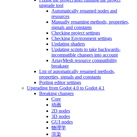
upgrade tool
Automatically renamed nodes and
resources
Manually renaming methods, properties,
signals and constants
Checking project settings
Checking Environment settings
Updating shaders
Updating scripts to take backwards-
incompatible changes into account
ArrayMesh resource compatibility
breakage
List of automatically renamed methods,
properties, signals and constants
Porting editor settings
Upgrading from Godot 4.0 to Godot 4.1
Breaking changes
Core
动画
2D nodes
3D nodes
GUI nodes
物理学
渲染