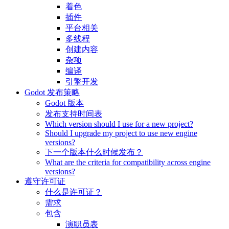
着色
插件
平台相关
多线程
创建内容
杂项
编译
引擎开发
Godot 发布策略
Godot 版本
发布支持时间表
Which version should I use for a new project?
Should I upgrade my project to use new engine
versions?
下一个版本什么时候发布？
What are the criteria for compatibility across engine
versions?
遵守许可证
什么是许可证？
需求
包含
演职员表