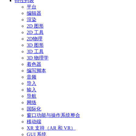
特性列表
平台
编辑器
渲染
2D 图形
2D 工具
2D物理
3D 图形
3D 工具
3D 物理学
着色器
编写脚本
音频
导入
输入
导航
网络
国际化
窗口功能与操作系统整合
移动端
XR 支持（AR 和 VR）
GUI 系统