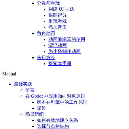
分数与重玩
创建 UI 主题
跟踪得分
重玩游戏
添加音乐
角色动画
动画编辑器的使用
漂浮动画
为小怪制作动画
来日方长
探索本手册
Manual
最佳实践
前言
在 Godot 中应用面向对象原则
脚本在引擎中的工作原理
场景
场景组织
如何有效地建立关系
选择节点树结构