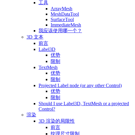
工具
ArrayMesh
MeshDataTool
SurfaceTool
ImmediateMesh
我应该使用哪一个？
3D 文本
前言
Label3D
优势
限制
TextMesh
优势
限制
Projected Label node (or any other Control)
优势
限制
Should I use Label3D, TextMesh or a projected
Control?
渲染
3D 渲染的局限性
前言
纹理尺寸限制