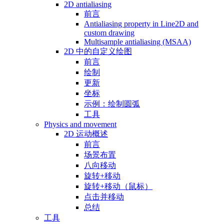
2D antialiasing
前言
Antialiasing property in Line2D and
custom drawing
Multisample antialiasing (MSAA)
2D 中的自定义绘图
前言
绘制
更新
坐标
示例：绘制圆弧
工具
Physics and movement
2D 运动概述
前言
场景布置
八向移动
旋转+移动
旋转+移动（鼠标）
点击并移动
总结
工具