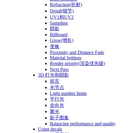
Refraction(折射)
Detail(细节)
UV1和UV2
Sampling
阴影
Billboard
Grow(增长)
变换
Proximity and Distance Fade
Material Settings
Render priority(渲染优先级)
Next Pass
3D 灯光和阴影
前言
光节点
Light number limits
平行光
全向光
聚光
影子图集
Balancing performance and quality
Using decals