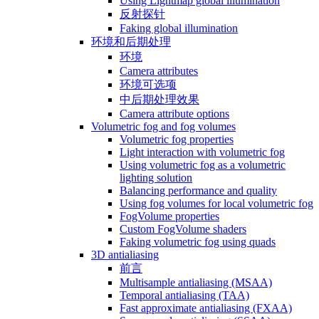
Using Lightmap global illumination
反射探针
Faking global illumination
环境和后期处理
环境
Camera attributes
环境可选项
中后期处理效果
Camera attribute options
Volumetric fog and fog volumes
Volumetric fog properties
Light interaction with volumetric fog
Using volumetric fog as a volumetric
lighting solution
Balancing performance and quality
Using fog volumes for local volumetric fog
FogVolume properties
Custom FogVolume shaders
Faking volumetric fog using quads
3D antialiasing
前言
Multisample antialiasing (MSAA)
Temporal antialiasing (TAA)
Fast approximate antialiasing (FXAA)