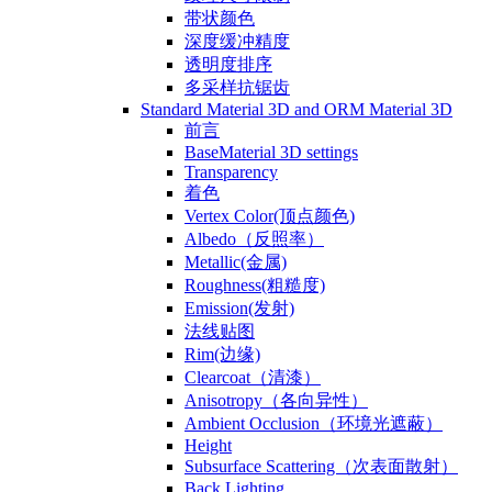
带状颜色
深度缓冲精度
透明度排序
多采样抗锯齿
Standard Material 3D and ORM Material 3D
前言
BaseMaterial 3D settings
Transparency
着色
Vertex Color(顶点颜色)
Albedo（反照率）
Metallic(金属)
Roughness(粗糙度)
Emission(发射)
法线贴图
Rim(边缘)
Clearcoat（清漆）
Anisotropy（各向异性）
Ambient Occlusion（环境光遮蔽）
Height
Subsurface Scattering（次表面散射）
Back Lighting