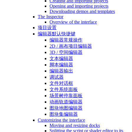
Creating and importing projects
Opening and importing projects
Downloading demos and templates
The Inspector
Overview of the interface
项目设置
编辑器默认快捷键
编辑器常规操作
2D / 画布项目编辑器
3D / 空间编辑器
文本编辑器
脚本编辑器
编辑器输出
调试器
文件对话框
文件系统面板
场景树停靠面板
动画轨道编辑器
图块地图编辑器
图块集编辑器
Customizing the interface
Moving and resizing docks
Splitting the script or shader editor to its