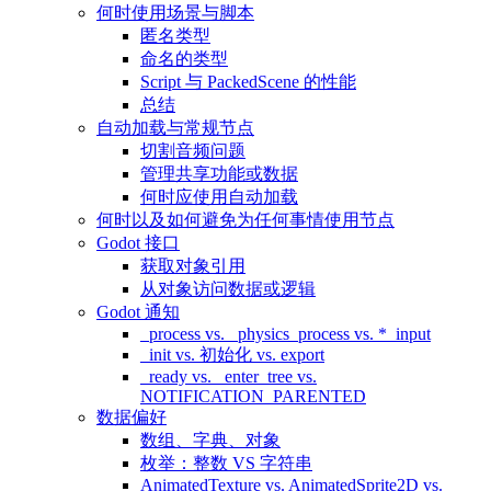
何时使用场景与脚本
匿名类型
命名的类型
Script 与 PackedScene 的性能
总结
自动加载与常规节点
切割音频问题
管理共享功能或数据
何时应使用自动加载
何时以及如何避免为任何事情使用节点
Godot 接口
获取对象引用
从对象访问数据或逻辑
Godot 通知
_process vs. _physics_process vs. *_input
_init vs. 初始化 vs. export
_ready vs. _enter_tree vs.
NOTIFICATION_PARENTED
数据偏好
数组、字典、对象
枚举：整数 VS 字符串
AnimatedTexture vs. AnimatedSprite2D vs.