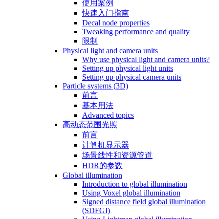
使用案例
快速入门指南
Decal node properties
Tweaking performance and quality
限制
Physical light and camera units
Why use physical light and camera units?
Setting up physical light units
Setting up physical camera units
Particle systems (3D)
前言
基本用法
Advanced topics
高动态范围光照
前言
计算机显示器
场景线性和资源管道
HDR的参数
Global illumination
Introduction to global illumination
Using Voxel global illumination
Signed distance field global illumination
(SDFGI)