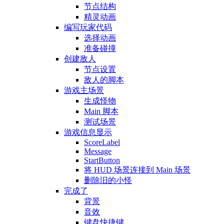
节点结构
精灵动画
编写玩家代码
选择动画
准备碰撞
创建敌人
节点设置
敌人的脚本
游戏主场景
生成怪物
Main 脚本
测试场景
游戏信息显示
ScoreLabel
Message
StartButton
将 HUD 场景连接到 Main 场景
删除旧的小怪
完成了
背景
音效
键盘快捷键