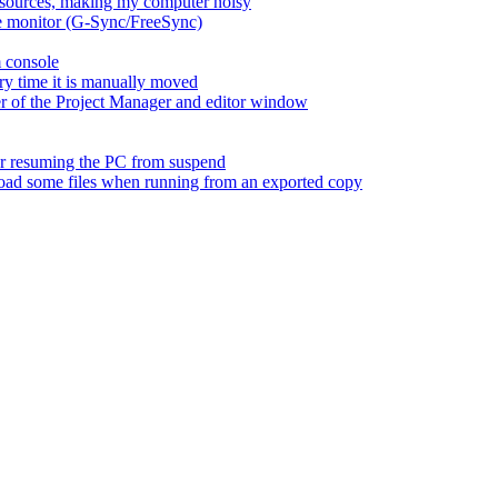
esources, making my computer noisy
ate monitor (G-Sync/FreeSync)
m console
ry time it is manually moved
er of the Project Manager and editor window
fter resuming the PC from suspend
 load some files when running from an exported copy