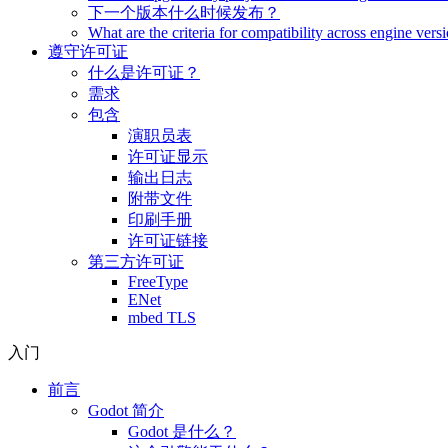
下一个版本什么时候发布？
What are the criteria for compatibility across engine vers
遵守许可证
什么是许可证？
需求
包含
演职员表
许可证显示
输出日志
附带文件
印刷手册
许可证链接
第三方许可证
FreeType
ENet
mbed TLS
入门
前言
Godot 简介
Godot 是什么？