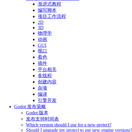
渐进式教程
编写脚本
项目工作流程
2D
3D
物理学
动画
GUI
视口
着色
插件
平台相关
多线程
创建内容
杂项
编译
引擎开发
Godot 发布策略
Godot 版本
发布支持时间表
Which version should I use for a new project?
Should I upgrade my project to use new engine versions