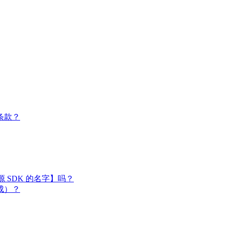
条款？
闭源 SDK 的名字】吗？
成）？