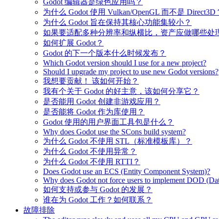
Godot 编辑器是绿色应用吗？
为什么 Godot 使用 Vulkan/OpenGL 而不是 Direct3D
为什么 Godot 旨在保持其核心功能集较小？
如果要适配多种分辨率和纵横比，资产应做哪些处
如何扩展 Godot？
Godot 的下一个版本什么时候发布？
Which Godot version should I use for a new project?
Should I upgrade my project to use new Godot versions?
我想要贡献！ 该如何开始？
我有个关于 Godot 的好主意，该如何分享它？
是否能用 Godot 创建非游戏应用？
是否能将 Godot 作为库使用？
Godot 使用的用户界面工具包是什么？
Why does Godot use the SCons build system?
为什么 Godot 不使用 STL（标准模板库）？
为什么 Godot 不使用异常？
为什么 Godot 不使用 RTTI？
Does Godot use an ECS (Entity Component System)?
Why does Godot not force users to implement DOD (Dat
如何支持或参与 Godot 的发展？
谁在为 Godot 工作？如何联系？
故障排除