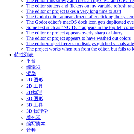
The editor runs slowly and uses all my CPU and GPU r
The editor stutters and flickers on my variable refresh r
The editor or project takes a very long time to start
The Godot editor appears frozen after clicking the syste
The Godot editor's macOS dock icon gets duplicated eve
Some text such as "NO DC" appears in the top-left corn
The editor or project appears overly sharp or blurry
The editor or project appears to have washed out colors
The editor/project freezes or displays glitched visuals a
The project works when run from the editor, but fails to
特性列表
平台
编辑器
渲染
2D 图形
2D 工具
2D物理
3D 图形
3D 工具
3D 物理学
着色器
编写脚本
音频