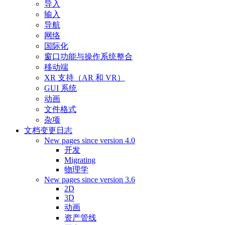
导入
输入
导航
网络
国际化
窗口功能与操作系统整合
移动端
XR 支持（AR 和 VR）
GUI 系统
动画
文件格式
杂项
文档变更日志
New pages since version 4.0
开发
Migrating
物理学
New pages since version 3.6
2D
3D
动画
资产管线