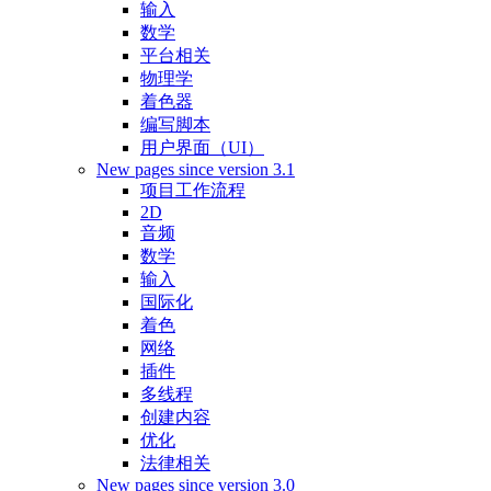
输入
数学
平台相关
物理学
着色器
编写脚本
用户界面（UI）
New pages since version 3.1
项目工作流程
2D
音频
数学
输入
国际化
着色
网络
插件
多线程
创建内容
优化
法律相关
New pages since version 3.0