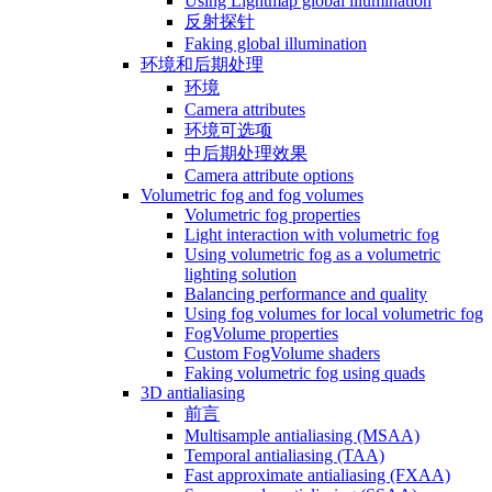
Using Lightmap global illumination
反射探针
Faking global illumination
环境和后期处理
环境
Camera attributes
环境可选项
中后期处理效果
Camera attribute options
Volumetric fog and fog volumes
Volumetric fog properties
Light interaction with volumetric fog
Using volumetric fog as a volumetric
lighting solution
Balancing performance and quality
Using fog volumes for local volumetric fog
FogVolume properties
Custom FogVolume shaders
Faking volumetric fog using quads
3D antialiasing
前言
Multisample antialiasing (MSAA)
Temporal antialiasing (TAA)
Fast approximate antialiasing (FXAA)