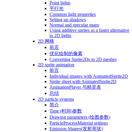
Point lights
平行光
Common light properties
Setting up shadows
Normal and specular maps
Using additive sprites as a faster alternative
to 2D lights
2D 网格
前言
优化绘制的像素
Converting Sprite2Ds to 2D meshes
2D sprite animation
前言
Individual images with AnimatedSprite2D
Sprite sheet with AnimatedSprite2D
AnimationPlayer 与精灵表
总结
2D particle systems
简介
Time (时间)参数
Drawing parameters (绘图参数)
ParticleProcessMaterial settings
Emission Shapes(发射形状)