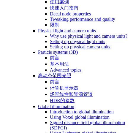
使用案例
快速入门指南
Decal node properties
Tweaking performance and quality
限制
Physical light and camera units
Why use physical light and camera units?
Setting up physical light units
Setting up physical camera units
Particle systems (3D)
前言
基本用法
Advanced topics
高动态范围光照
前言
计算机显示器
场景线性和资源管道
HDR的参数
Global illumination
Introduction to global illumination
Using Voxel global illumination
Signed distance field global illumination
(SDFGI)