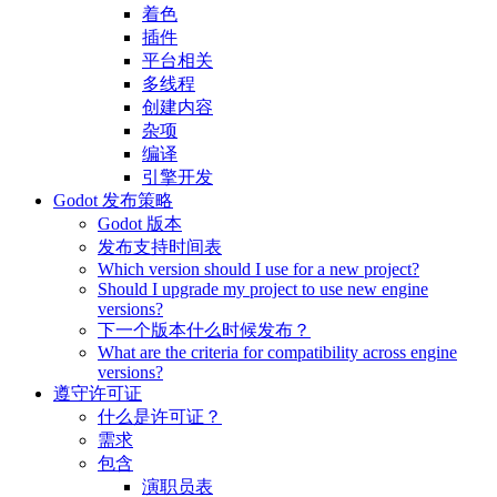
着色
插件
平台相关
多线程
创建内容
杂项
编译
引擎开发
Godot 发布策略
Godot 版本
发布支持时间表
Which version should I use for a new project?
Should I upgrade my project to use new engine
versions?
下一个版本什么时候发布？
What are the criteria for compatibility across engine
versions?
遵守许可证
什么是许可证？
需求
包含
演职员表