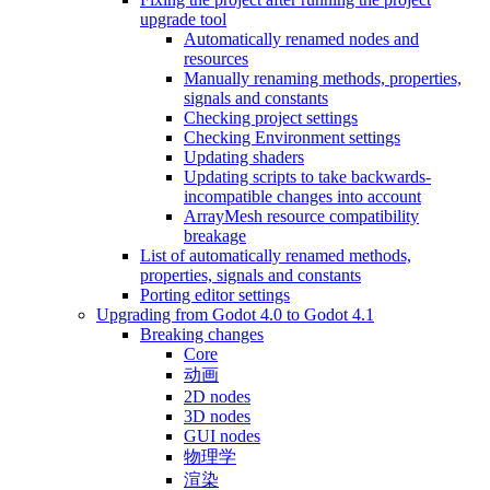
upgrade tool
Automatically renamed nodes and
resources
Manually renaming methods, properties,
signals and constants
Checking project settings
Checking Environment settings
Updating shaders
Updating scripts to take backwards-
incompatible changes into account
ArrayMesh resource compatibility
breakage
List of automatically renamed methods,
properties, signals and constants
Porting editor settings
Upgrading from Godot 4.0 to Godot 4.1
Breaking changes
Core
动画
2D nodes
3D nodes
GUI nodes
物理学
渲染