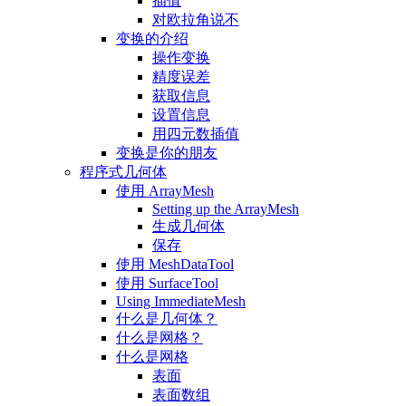
插值
对欧拉角说不
变换的介绍
操作变换
精度误差
获取信息
设置信息
用四元数插值
变换是你的朋友
程序式几何体
使用 ArrayMesh
Setting up the ArrayMesh
生成几何体
保存
使用 MeshDataTool
使用 SurfaceTool
Using ImmediateMesh
什么是几何体？
什么是网格？
什么是网格
表面
表面数组