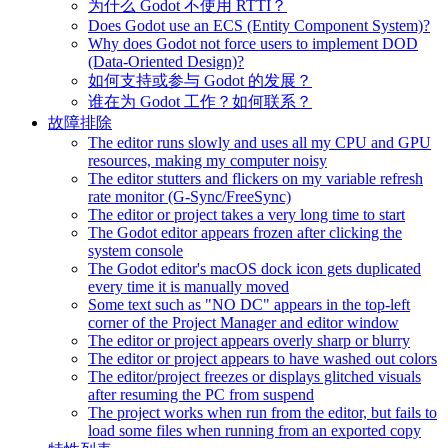
为什么 Godot 不使用 RTTI？
Does Godot use an ECS (Entity Component System)?
Why does Godot not force users to implement DOD
(Data-Oriented Design)?
如何支持或参与 Godot 的发展？
谁在为 Godot 工作？如何联系？
故障排除
The editor runs slowly and uses all my CPU and GPU
resources, making my computer noisy
The editor stutters and flickers on my variable refresh
rate monitor (G-Sync/FreeSync)
The editor or project takes a very long time to start
The Godot editor appears frozen after clicking the
system console
The Godot editor's macOS dock icon gets duplicated
every time it is manually moved
Some text such as "NO DC" appears in the top-left
corner of the Project Manager and editor window
The editor or project appears overly sharp or blurry
The editor or project appears to have washed out colors
The editor/project freezes or displays glitched visuals
after resuming the PC from suspend
The project works when run from the editor, but fails to
load some files when running from an exported copy