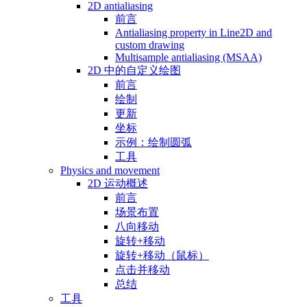
2D antialiasing
前言
Antialiasing property in Line2D and
custom drawing
Multisample antialiasing (MSAA)
2D 中的自定义绘图
前言
绘制
更新
坐标
示例：绘制圆弧
工具
Physics and movement
2D 运动概述
前言
场景布置
八向移动
旋转+移动
旋转+移动（鼠标）
点击并移动
总结
工具