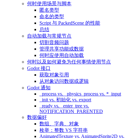
何时使用场景与脚本
匿名类型
命名的类型
Script 与 PackedScene 的性能
总结
自动加载与常规节点
切割音频问题
管理共享功能或数据
何时应使用自动加载
何时以及如何避免为任何事情使用节点
Godot 接口
获取对象引用
从对象访问数据或逻辑
Godot 通知
_process vs. _physics_process vs. *_input
_init vs. 初始化 vs. export
_ready vs. _enter_tree vs.
NOTIFICATION_PARENTED
数据偏好
数组、字典、对象
枚举：整数 VS 字符串
AnimatedTexture vs. AnimatedSprite2D vs.