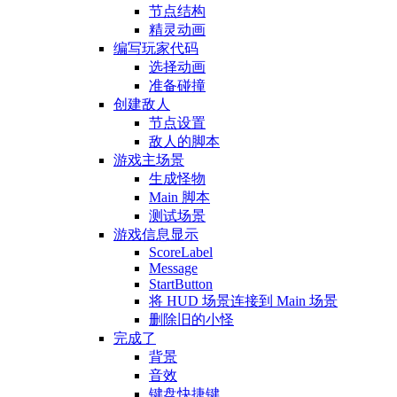
节点结构
精灵动画
编写玩家代码
选择动画
准备碰撞
创建敌人
节点设置
敌人的脚本
游戏主场景
生成怪物
Main 脚本
测试场景
游戏信息显示
ScoreLabel
Message
StartButton
将 HUD 场景连接到 Main 场景
删除旧的小怪
完成了
背景
音效
键盘快捷键