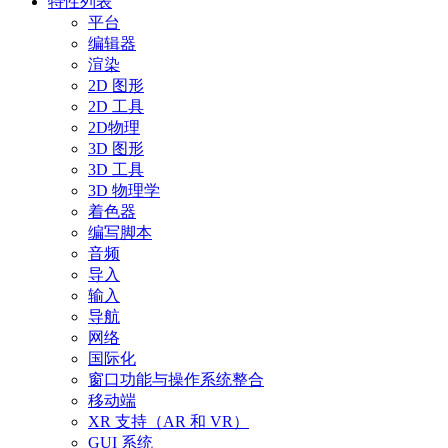
特性列表
平台
编辑器
渲染
2D 图形
2D 工具
2D物理
3D 图形
3D 工具
3D 物理学
着色器
编写脚本
音频
导入
输入
导航
网络
国际化
窗口功能与操作系统整合
移动端
XR 支持（AR 和 VR）
GUI 系统