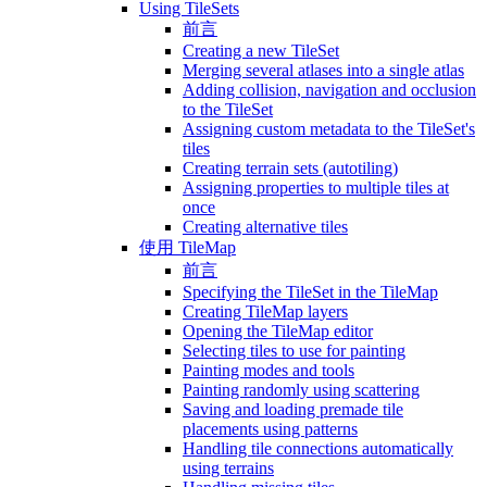
Using TileSets
前言
Creating a new TileSet
Merging several atlases into a single atlas
Adding collision, navigation and occlusion
to the TileSet
Assigning custom metadata to the TileSet's
tiles
Creating terrain sets (autotiling)
Assigning properties to multiple tiles at
once
Creating alternative tiles
使用 TileMap
前言
Specifying the TileSet in the TileMap
Creating TileMap layers
Opening the TileMap editor
Selecting tiles to use for painting
Painting modes and tools
Painting randomly using scattering
Saving and loading premade tile
placements using patterns
Handling tile connections automatically
using terrains