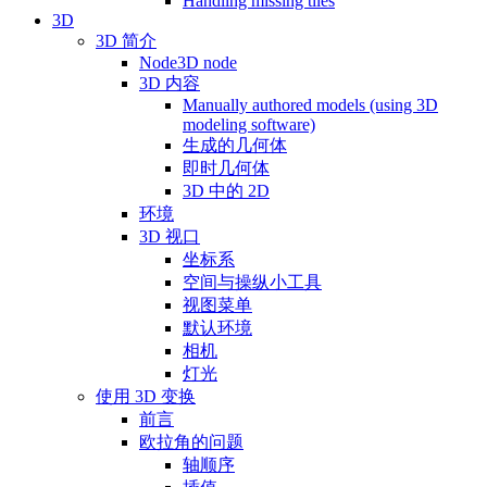
Handling missing tiles
3D
3D 简介
Node3D node
3D 内容
Manually authored models (using 3D
modeling software)
生成的几何体
即时几何体
3D 中的 2D
环境
3D 视口
坐标系
空间与操纵小工具
视图菜单
默认环境
相机
灯光
使用 3D 变换
前言
欧拉角的问题
轴顺序