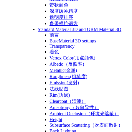
带状颜色
深度缓冲精度
透明度排序
多采样抗锯齿
Standard Material 3D and ORM Material 3D
前言
BaseMaterial 3D settings
Transparency
着色
Vertex Color(顶点颜色)
Albedo（反照率）
Metallic(金属)
Roughness(粗糙度)
Emission(发射)
法线贴图
Rim(边缘)
Clearcoat（清漆）
Anisotropy（各向异性）
Ambient Occlusion（环境光遮蔽）
Height
Subsurface Scattering（次表面散射）
Back Lighting