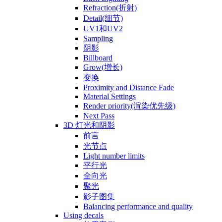
Refraction(折射)
Detail(细节)
UV1和UV2
Sampling
阴影
Billboard
Grow(增长)
变换
Proximity and Distance Fade
Material Settings
Render priority(渲染优先级)
Next Pass
3D 灯光和阴影
前言
光节点
Light number limits
平行光
全向光
聚光
影子图集
Balancing performance and quality
Using decals