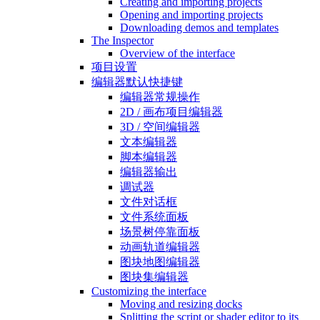
Creating and importing projects
Opening and importing projects
Downloading demos and templates
The Inspector
Overview of the interface
项目设置
编辑器默认快捷键
编辑器常规操作
2D / 画布项目编辑器
3D / 空间编辑器
文本编辑器
脚本编辑器
编辑器输出
调试器
文件对话框
文件系统面板
场景树停靠面板
动画轨道编辑器
图块地图编辑器
图块集编辑器
Customizing the interface
Moving and resizing docks
Splitting the script or shader editor to its