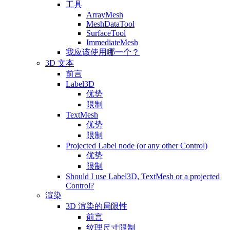
工具
ArrayMesh
MeshDataTool
SurfaceTool
ImmediateMesh
我应该使用哪一个？
3D 文本
前言
Label3D
优势
限制
TextMesh
优势
限制
Projected Label node (or any other Control)
优势
限制
Should I use Label3D, TextMesh or a projected
Control?
渲染
3D 渲染的局限性
前言
纹理尺寸限制