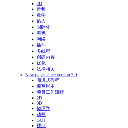
2D
音频
数学
输入
国际化
着色
网络
插件
多线程
创建内容
优化
法律相关
New pages since version 3.0
渐进式教程
编写脚本
项目工作流程
2D
3D
物理学
动画
GUI
视口