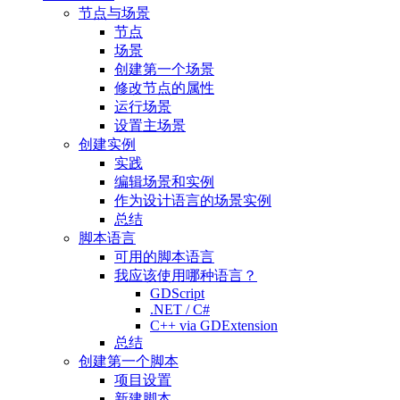
节点与场景
节点
场景
创建第一个场景
修改节点的属性
运行场景
设置主场景
创建实例
实践
编辑场景和实例
作为设计语言的场景实例
总结
脚本语言
可用的脚本语言
我应该使用哪种语言？
GDScript
.NET / C#
C++ via GDExtension
总结
创建第一个脚本
项目设置
新建脚本