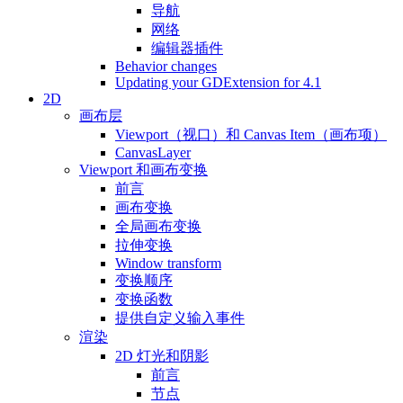
导航
网络
编辑器插件
Behavior changes
Updating your GDExtension for 4.1
2D
画布层
Viewport（视口）和 Canvas Item（画布项）
CanvasLayer
Viewport 和画布变换
前言
画布变换
全局画布变换
拉伸变换
Window transform
变换顺序
变换函数
提供自定义输入事件
渲染
2D 灯光和阴影
前言
节点