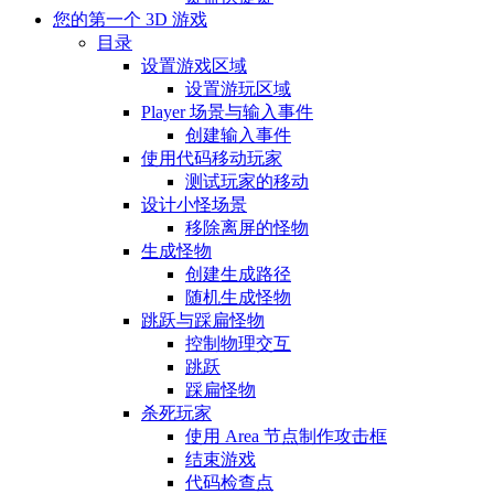
您的第一个 3D 游戏
目录
设置游戏区域
设置游玩区域
Player 场景与输入事件
创建输入事件
使用代码移动玩家
测试玩家的移动
设计小怪场景
移除离屏的怪物
生成怪物
创建生成路径
随机生成怪物
跳跃与踩扁怪物
控制物理交互
跳跃
踩扁怪物
杀死玩家
使用 Area 节点制作攻击框
结束游戏
代码检查点