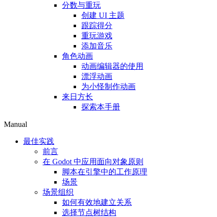
分数与重玩
创建 UI 主题
跟踪得分
重玩游戏
添加音乐
角色动画
动画编辑器的使用
漂浮动画
为小怪制作动画
来日方长
探索本手册
Manual
最佳实践
前言
在 Godot 中应用面向对象原则
脚本在引擎中的工作原理
场景
场景组织
如何有效地建立关系
选择节点树结构