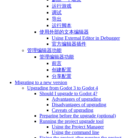
运行游戏
调试
导出
运行脚本
使用外部的文本编辑器
Using External Editor in Debugger
官方编辑器插件
管理编辑器功能
管理编辑器功能
前言
创建配置
分享配置
Migrating to a new version
Upgrading from Godot 3 to Godot 4
Should I upgrade to Godot 4?
Advantages of upgrading
Disadvantages of upgrading
Caveats of upgrading
Preparing before the upgrade (optional)
Running the project upgrade tool
Using the Project Manager
Using the command line
Fixing the project after running the project