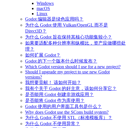
Windows
macOS
Linux
Godot 编辑器是绿色应用吗？
为什么 Godot 使用 Vulkan/OpenGL 而不是
Direct3D？
为什么 Godot 旨在保持其核心功能集较小？
如果要适配多种分辨率和纵横比，资产应做哪些处
理？
如何扩展 Godot？
Godot 的下一个版本什么时候发布？
Which Godot version should I use for a new project?
Should I upgrade my project to use new Godot
versions?
我想要贡献！ 该如何开始？
我有个关于 Godot 的好主意，该如何分享它？
是否能用 Godot 创建非游戏应用？
是否能将 Godot 作为库使用？
Godot 使用的用户界面工具包是什么？
Why does Godot use the SCons build system?
为什么 Godot 不使用 STL（标准模板库）？
为什么 Godot 不使用异常？