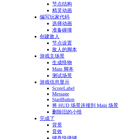
节点结构
精灵动画
编写玩家代码
选择动画
准备碰撞
创建敌人
节点设置
敌人的脚本
游戏主场景
生成怪物
Main 脚本
测试场景
游戏信息显示
ScoreLabel
Message
StartButton
将 HUD 场景连接到 Main 场景
删除旧的小怪
完成了
背景
音效
键盘快捷键