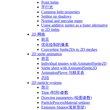
Point lights
平行光
Common light properties
Setting up shadows
Normal and specular maps
Using additive sprites as a faster alternative
to 2D lights
2D 网格
前言
优化绘制的像素
Converting Sprite2Ds to 2D meshes
2D sprite animation
前言
Individual images with AnimatedSprite2D
Sprite sheet with AnimatedSprite2D
AnimationPlayer 与精灵表
总结
2D particle systems
简介
Time (时间)参数
Drawing parameters (绘图参数)
ParticleProcessMaterial settings
Emission Shapes(发射形状)