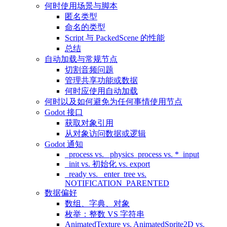
何时使用场景与脚本
匿名类型
命名的类型
Script 与 PackedScene 的性能
总结
自动加载与常规节点
切割音频问题
管理共享功能或数据
何时应使用自动加载
何时以及如何避免为任何事情使用节点
Godot 接口
获取对象引用
从对象访问数据或逻辑
Godot 通知
_process vs. _physics_process vs. *_input
_init vs. 初始化 vs. export
_ready vs. _enter_tree vs.
NOTIFICATION_PARENTED
数据偏好
数组、字典、对象
枚举：整数 VS 字符串
AnimatedTexture vs. AnimatedSprite2D vs.