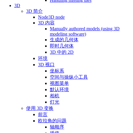
Handling missing tiles
3D
3D 简介
Node3D node
3D 内容
Manually authored models (using 3D
modeling software)
生成的几何体
即时几何体
3D 中的 2D
环境
3D 视口
坐标系
空间与操纵小工具
视图菜单
默认环境
相机
灯光
使用 3D 变换
前言
欧拉角的问题
轴顺序