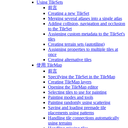
Using TileSets
前言
Creating a new TileSet
Merging several atlases into a single atlas
Adding collision, navigation and occlusion
to the TileSet
Assigning custom metadata to the TileSet's
tiles
Creating terrain sets (autotiling)
Assigning properties to multiple tiles at
once
Creating alternative tiles
使用 TileMap
前言
Specifying the TileSet in the TileMap
Creating TileMap layers
Opening the TileMap editor
Selecting tiles to use for painting
Painting modes and tools
Painting randomly using scattering
Saving and loading premade tile
placements using patterns
Handling tile connections automatically
using terrains