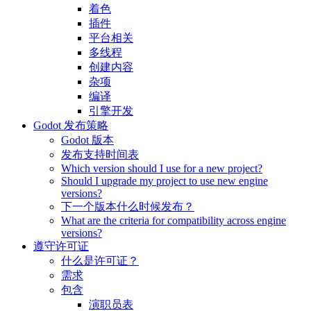
着色
插件
平台相关
多线程
创建内容
杂项
编译
引擎开发
Godot 发布策略
Godot 版本
发布支持时间表
Which version should I use for a new project?
Should I upgrade my project to use new engine
versions?
下一个版本什么时候发布？
What are the criteria for compatibility across engine
versions?
遵守许可证
什么是许可证？
需求
包含
演职员表