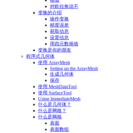
插值
对欧拉角说不
变换的介绍
操作变换
精度误差
获取信息
设置信息
用四元数插值
变换是你的朋友
程序式几何体
使用 ArrayMesh
Setting up the ArrayMesh
生成几何体
保存
使用 MeshDataTool
使用 SurfaceTool
Using ImmediateMesh
什么是几何体？
什么是网格？
什么是网格
表面
表面数组