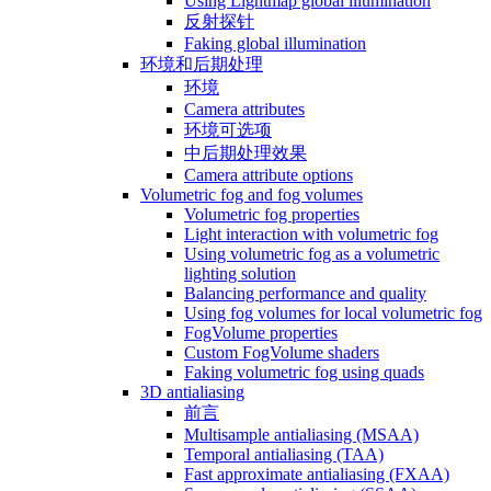
Using Lightmap global illumination
反射探针
Faking global illumination
环境和后期处理
环境
Camera attributes
环境可选项
中后期处理效果
Camera attribute options
Volumetric fog and fog volumes
Volumetric fog properties
Light interaction with volumetric fog
Using volumetric fog as a volumetric
lighting solution
Balancing performance and quality
Using fog volumes for local volumetric fog
FogVolume properties
Custom FogVolume shaders
Faking volumetric fog using quads
3D antialiasing
前言
Multisample antialiasing (MSAA)
Temporal antialiasing (TAA)
Fast approximate antialiasing (FXAA)