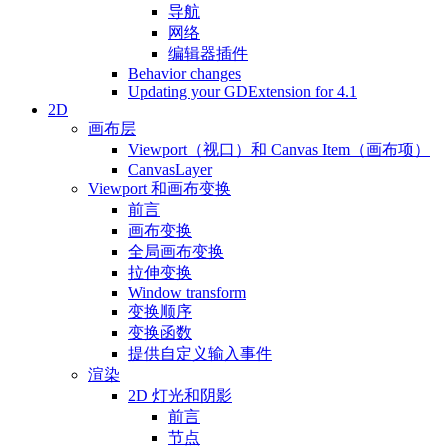
导航
网络
编辑器插件
Behavior changes
Updating your GDExtension for 4.1
2D
画布层
Viewport（视口）和 Canvas Item（画布项）
CanvasLayer
Viewport 和画布变换
前言
画布变换
全局画布变换
拉伸变换
Window transform
变换顺序
变换函数
提供自定义输入事件
渲染
2D 灯光和阴影
前言
节点