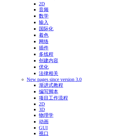
2D
音频
数学
输入
国际化
着色
网络
插件
多线程
创建内容
优化
法律相关
New pages since version 3.0
渐进式教程
编写脚本
项目工作流程
2D
3D
物理学
动画
GUI
视口