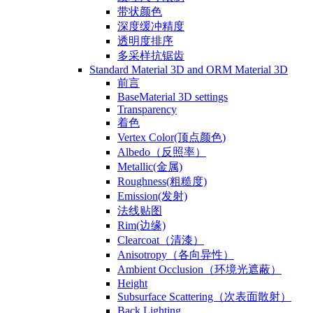
带状颜色
深度缓冲精度
透明度排序
多采样抗锯齿
Standard Material 3D and ORM Material 3D
前言
BaseMaterial 3D settings
Transparency
着色
Vertex Color(顶点颜色)
Albedo（反照率）
Metallic(金属)
Roughness(粗糙度)
Emission(发射)
法线贴图
Rim(边缘)
Clearcoat（清漆）
Anisotropy（各向异性）
Ambient Occlusion（环境光遮蔽）
Height
Subsurface Scattering（次表面散射）
Back Lighting