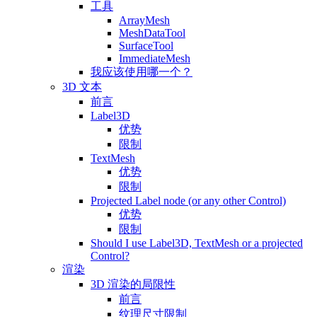
工具
ArrayMesh
MeshDataTool
SurfaceTool
ImmediateMesh
我应该使用哪一个？
3D 文本
前言
Label3D
优势
限制
TextMesh
优势
限制
Projected Label node (or any other Control)
优势
限制
Should I use Label3D, TextMesh or a projected
Control?
渲染
3D 渲染的局限性
前言
纹理尺寸限制