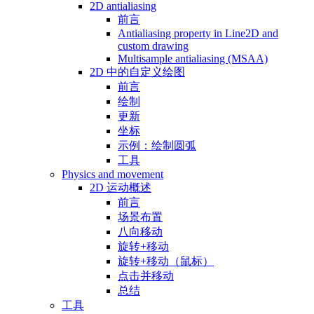
2D antialiasing
前言
Antialiasing property in Line2D and
custom drawing
Multisample antialiasing (MSAA)
2D 中的自定义绘图
前言
绘制
更新
坐标
示例：绘制圆弧
工具
Physics and movement
2D 运动概述
前言
场景布置
八向移动
旋转+移动
旋转+移动（鼠标）
点击并移动
总结
工具