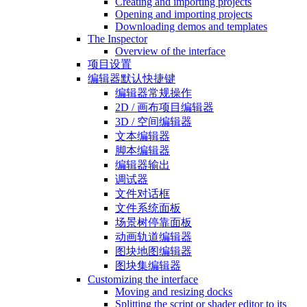
Creating and importing projects
Opening and importing projects
Downloading demos and templates
The Inspector
Overview of the interface
项目设置
编辑器默认快捷键
编辑器常规操作
2D / 画布项目编辑器
3D / 空间编辑器
文本编辑器
脚本编辑器
编辑器输出
调试器
文件对话框
文件系统面板
场景树停靠面板
动画轨道编辑器
图块地图编辑器
图块集编辑器
Customizing the interface
Moving and resizing docks
Splitting the script or shader editor to its