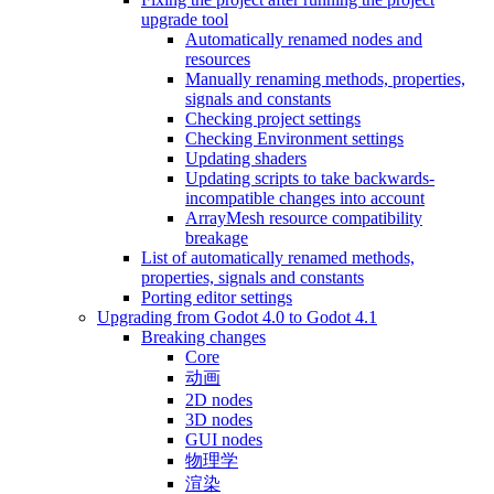
upgrade tool
Automatically renamed nodes and
resources
Manually renaming methods, properties,
signals and constants
Checking project settings
Checking Environment settings
Updating shaders
Updating scripts to take backwards-
incompatible changes into account
ArrayMesh resource compatibility
breakage
List of automatically renamed methods,
properties, signals and constants
Porting editor settings
Upgrading from Godot 4.0 to Godot 4.1
Breaking changes
Core
动画
2D nodes
3D nodes
GUI nodes
物理学
渲染