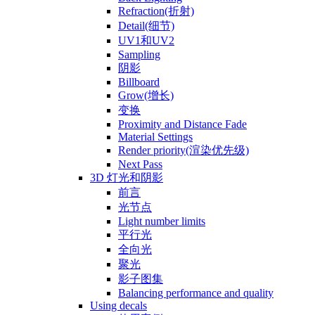
Refraction(折射)
Detail(细节)
UV1和UV2
Sampling
阴影
Billboard
Grow(增长)
变换
Proximity and Distance Fade
Material Settings
Render priority(渲染优先级)
Next Pass
3D 灯光和阴影
前言
光节点
Light number limits
平行光
全向光
聚光
影子图集
Balancing performance and quality
Using decals