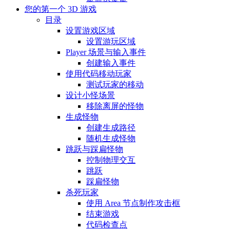
您的第一个 3D 游戏
目录
设置游戏区域
设置游玩区域
Player 场景与输入事件
创建输入事件
使用代码移动玩家
测试玩家的移动
设计小怪场景
移除离屏的怪物
生成怪物
创建生成路径
随机生成怪物
跳跃与踩扁怪物
控制物理交互
跳跃
踩扁怪物
杀死玩家
使用 Area 节点制作攻击框
结束游戏
代码检查点