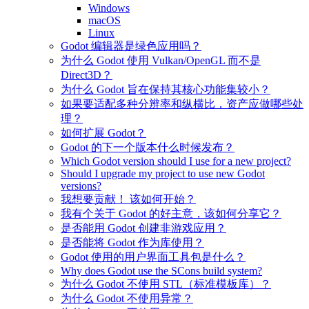
Windows
macOS
Linux
Godot 编辑器是绿色应用吗？
为什么 Godot 使用 Vulkan/OpenGL 而不是
Direct3D？
为什么 Godot 旨在保持其核心功能集较小？
如果要适配多种分辨率和纵横比，资产应做哪些处
理？
如何扩展 Godot？
Godot 的下一个版本什么时候发布？
Which Godot version should I use for a new project?
Should I upgrade my project to use new Godot
versions?
我想要贡献！ 该如何开始？
我有个关于 Godot 的好主意，该如何分享它？
是否能用 Godot 创建非游戏应用？
是否能将 Godot 作为库使用？
Godot 使用的用户界面工具包是什么？
Why does Godot use the SCons build system?
为什么 Godot 不使用 STL（标准模板库）？
为什么 Godot 不使用异常？