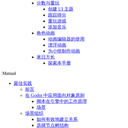
分数与重玩
创建 UI 主题
跟踪得分
重玩游戏
添加音乐
角色动画
动画编辑器的使用
漂浮动画
为小怪制作动画
来日方长
探索本手册
Manual
最佳实践
前言
在 Godot 中应用面向对象原则
脚本在引擎中的工作原理
场景
场景组织
如何有效地建立关系
选择节点树结构