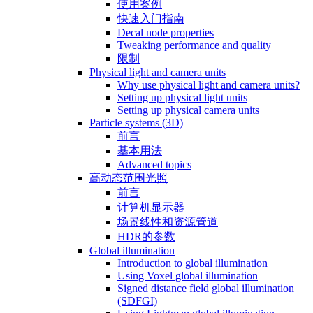
使用案例
快速入门指南
Decal node properties
Tweaking performance and quality
限制
Physical light and camera units
Why use physical light and camera units?
Setting up physical light units
Setting up physical camera units
Particle systems (3D)
前言
基本用法
Advanced topics
高动态范围光照
前言
计算机显示器
场景线性和资源管道
HDR的参数
Global illumination
Introduction to global illumination
Using Voxel global illumination
Signed distance field global illumination
(SDFGI)