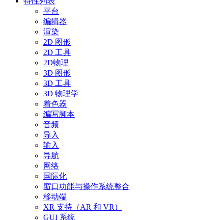
特性列表
平台
编辑器
渲染
2D 图形
2D 工具
2D物理
3D 图形
3D 工具
3D 物理学
着色器
编写脚本
音频
导入
输入
导航
网络
国际化
窗口功能与操作系统整合
移动端
XR 支持（AR 和 VR）
GUI 系统