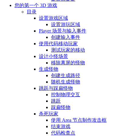
您的第一个 3D 游戏
目录
设置游戏区域
设置游玩区域
Player 场景与输入事件
创建输入事件
使用代码移动玩家
测试玩家的移动
设计小怪场景
移除离屏的怪物
生成怪物
创建生成路径
随机生成怪物
跳跃与踩扁怪物
控制物理交互
跳跃
踩扁怪物
杀死玩家
使用 Area 节点制作攻击框
结束游戏
代码检查点