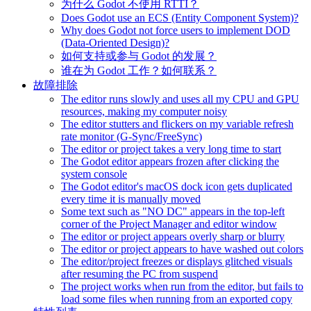
为什么 Godot 不使用 RTTI？
Does Godot use an ECS (Entity Component System)?
Why does Godot not force users to implement DOD
(Data-Oriented Design)?
如何支持或参与 Godot 的发展？
谁在为 Godot 工作？如何联系？
故障排除
The editor runs slowly and uses all my CPU and GPU
resources, making my computer noisy
The editor stutters and flickers on my variable refresh
rate monitor (G-Sync/FreeSync)
The editor or project takes a very long time to start
The Godot editor appears frozen after clicking the
system console
The Godot editor's macOS dock icon gets duplicated
every time it is manually moved
Some text such as "NO DC" appears in the top-left
corner of the Project Manager and editor window
The editor or project appears overly sharp or blurry
The editor or project appears to have washed out colors
The editor/project freezes or displays glitched visuals
after resuming the PC from suspend
The project works when run from the editor, but fails to
load some files when running from an exported copy