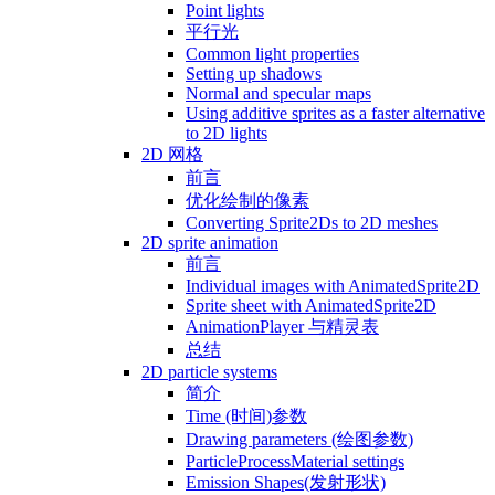
Point lights
平行光
Common light properties
Setting up shadows
Normal and specular maps
Using additive sprites as a faster alternative
to 2D lights
2D 网格
前言
优化绘制的像素
Converting Sprite2Ds to 2D meshes
2D sprite animation
前言
Individual images with AnimatedSprite2D
Sprite sheet with AnimatedSprite2D
AnimationPlayer 与精灵表
总结
2D particle systems
简介
Time (时间)参数
Drawing parameters (绘图参数)
ParticleProcessMaterial settings
Emission Shapes(发射形状)