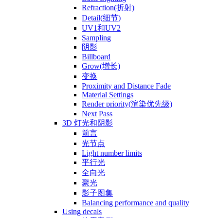
Refraction(折射)
Detail(细节)
UV1和UV2
Sampling
阴影
Billboard
Grow(增长)
变换
Proximity and Distance Fade
Material Settings
Render priority(渲染优先级)
Next Pass
3D 灯光和阴影
前言
光节点
Light number limits
平行光
全向光
聚光
影子图集
Balancing performance and quality
Using decals