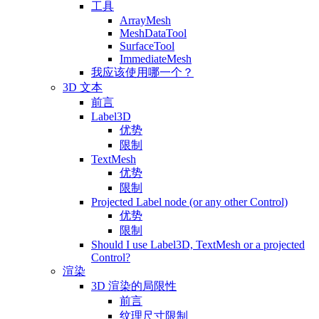
工具
ArrayMesh
MeshDataTool
SurfaceTool
ImmediateMesh
我应该使用哪一个？
3D 文本
前言
Label3D
优势
限制
TextMesh
优势
限制
Projected Label node (or any other Control)
优势
限制
Should I use Label3D, TextMesh or a projected
Control?
渲染
3D 渲染的局限性
前言
纹理尺寸限制