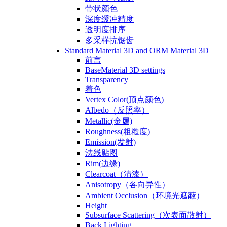
带状颜色
深度缓冲精度
透明度排序
多采样抗锯齿
Standard Material 3D and ORM Material 3D
前言
BaseMaterial 3D settings
Transparency
着色
Vertex Color(顶点颜色)
Albedo（反照率）
Metallic(金属)
Roughness(粗糙度)
Emission(发射)
法线贴图
Rim(边缘)
Clearcoat（清漆）
Anisotropy（各向异性）
Ambient Occlusion（环境光遮蔽）
Height
Subsurface Scattering（次表面散射）
Back Lighting