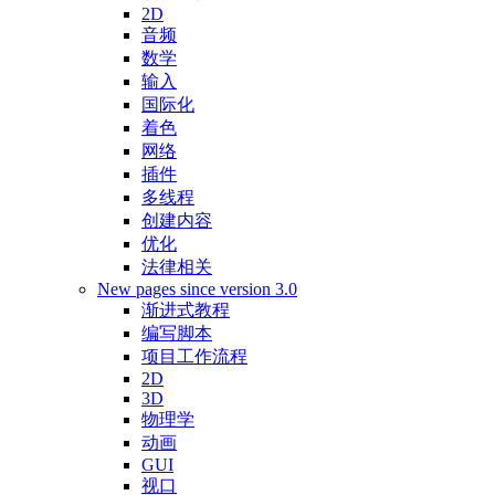
2D
音频
数学
输入
国际化
着色
网络
插件
多线程
创建内容
优化
法律相关
New pages since version 3.0
渐进式教程
编写脚本
项目工作流程
2D
3D
物理学
动画
GUI
视口