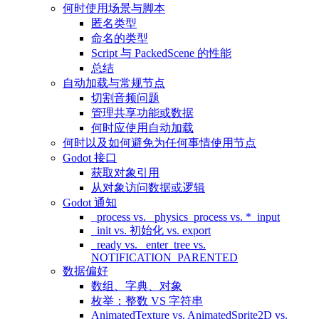
何时使用场景与脚本
匿名类型
命名的类型
Script 与 PackedScene 的性能
总结
自动加载与常规节点
切割音频问题
管理共享功能或数据
何时应使用自动加载
何时以及如何避免为任何事情使用节点
Godot 接口
获取对象引用
从对象访问数据或逻辑
Godot 通知
_process vs. _physics_process vs. *_input
_init vs. 初始化 vs. export
_ready vs. _enter_tree vs.
NOTIFICATION_PARENTED
数据偏好
数组、字典、对象
枚举：整数 VS 字符串
AnimatedTexture vs. AnimatedSprite2D vs.