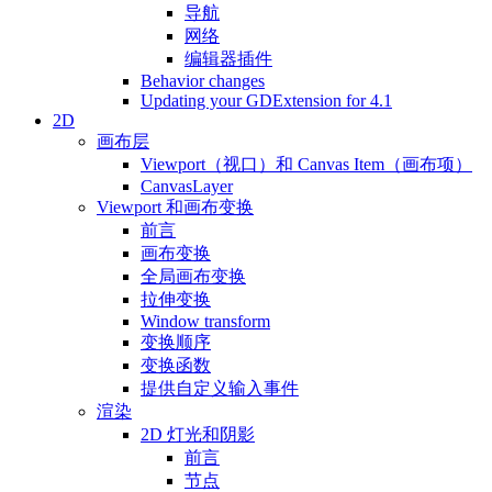
导航
网络
编辑器插件
Behavior changes
Updating your GDExtension for 4.1
2D
画布层
Viewport（视口）和 Canvas Item（画布项）
CanvasLayer
Viewport 和画布变换
前言
画布变换
全局画布变换
拉伸变换
Window transform
变换顺序
变换函数
提供自定义输入事件
渲染
2D 灯光和阴影
前言
节点