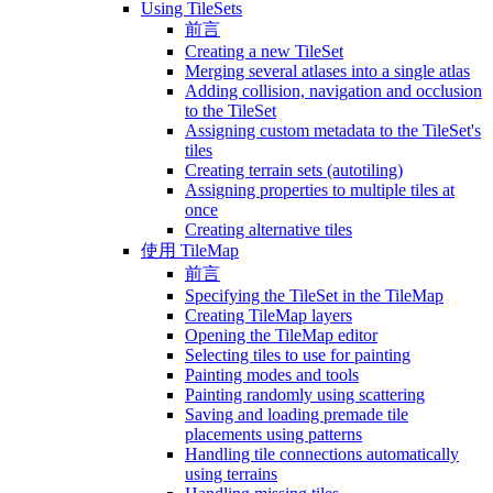
Using TileSets
前言
Creating a new TileSet
Merging several atlases into a single atlas
Adding collision, navigation and occlusion
to the TileSet
Assigning custom metadata to the TileSet's
tiles
Creating terrain sets (autotiling)
Assigning properties to multiple tiles at
once
Creating alternative tiles
使用 TileMap
前言
Specifying the TileSet in the TileMap
Creating TileMap layers
Opening the TileMap editor
Selecting tiles to use for painting
Painting modes and tools
Painting randomly using scattering
Saving and loading premade tile
placements using patterns
Handling tile connections automatically
using terrains