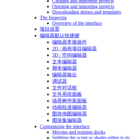
Creating and importing projects
Opening and importing projects
Downloading demos and templates
The Inspector
Overview of the interface
项目设置
编辑器默认快捷键
编辑器常规操作
2D / 画布项目编辑器
3D / 空间编辑器
文本编辑器
脚本编辑器
编辑器输出
调试器
文件对话框
文件系统面板
场景树停靠面板
动画轨道编辑器
图块地图编辑器
图块集编辑器
Customizing the interface
Moving and resizing docks
Splitting the script or shader editor to its