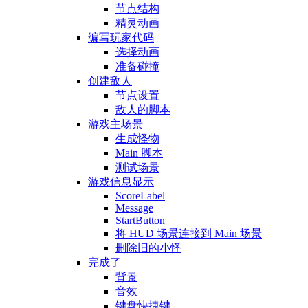
节点结构
精灵动画
编写玩家代码
选择动画
准备碰撞
创建敌人
节点设置
敌人的脚本
游戏主场景
生成怪物
Main 脚本
测试场景
游戏信息显示
ScoreLabel
Message
StartButton
将 HUD 场景连接到 Main 场景
删除旧的小怪
完成了
背景
音效
键盘快捷键