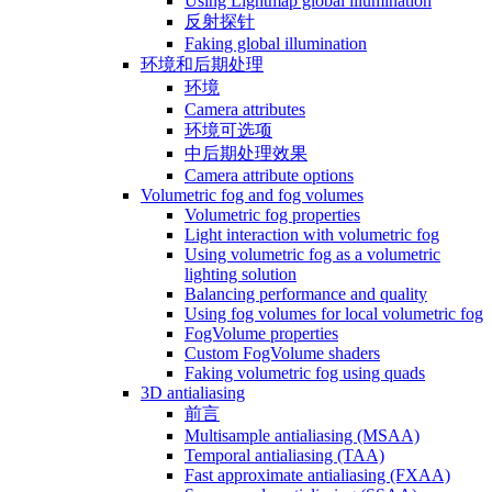
Using Lightmap global illumination
反射探针
Faking global illumination
环境和后期处理
环境
Camera attributes
环境可选项
中后期处理效果
Camera attribute options
Volumetric fog and fog volumes
Volumetric fog properties
Light interaction with volumetric fog
Using volumetric fog as a volumetric
lighting solution
Balancing performance and quality
Using fog volumes for local volumetric fog
FogVolume properties
Custom FogVolume shaders
Faking volumetric fog using quads
3D antialiasing
前言
Multisample antialiasing (MSAA)
Temporal antialiasing (TAA)
Fast approximate antialiasing (FXAA)