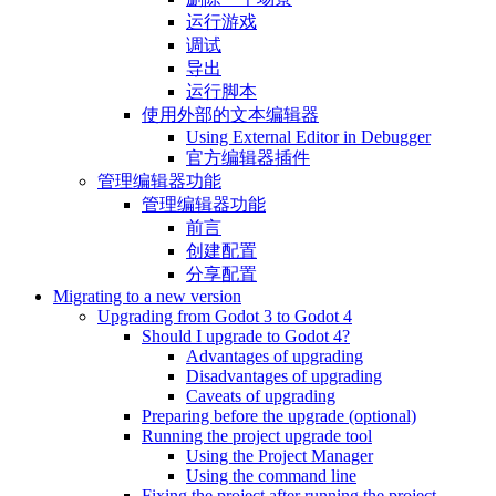
运行游戏
调试
导出
运行脚本
使用外部的文本编辑器
Using External Editor in Debugger
官方编辑器插件
管理编辑器功能
管理编辑器功能
前言
创建配置
分享配置
Migrating to a new version
Upgrading from Godot 3 to Godot 4
Should I upgrade to Godot 4?
Advantages of upgrading
Disadvantages of upgrading
Caveats of upgrading
Preparing before the upgrade (optional)
Running the project upgrade tool
Using the Project Manager
Using the command line
Fixing the project after running the project