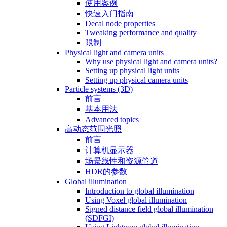
使用案例
快速入门指南
Decal node properties
Tweaking performance and quality
限制
Physical light and camera units
Why use physical light and camera units?
Setting up physical light units
Setting up physical camera units
Particle systems (3D)
前言
基本用法
Advanced topics
高动态范围光照
前言
计算机显示器
场景线性和资源管道
HDR的参数
Global illumination
Introduction to global illumination
Using Voxel global illumination
Signed distance field global illumination
(SDFGI)