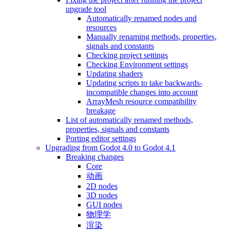
upgrade tool
Automatically renamed nodes and
resources
Manually renaming methods, properties,
signals and constants
Checking project settings
Checking Environment settings
Updating shaders
Updating scripts to take backwards-
incompatible changes into account
ArrayMesh resource compatibility
breakage
List of automatically renamed methods,
properties, signals and constants
Porting editor settings
Upgrading from Godot 4.0 to Godot 4.1
Breaking changes
Core
动画
2D nodes
3D nodes
GUI nodes
物理学
渲染