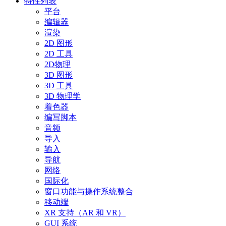
特性列表
平台
编辑器
渲染
2D 图形
2D 工具
2D物理
3D 图形
3D 工具
3D 物理学
着色器
编写脚本
音频
导入
输入
导航
网络
国际化
窗口功能与操作系统整合
移动端
XR 支持（AR 和 VR）
GUI 系统