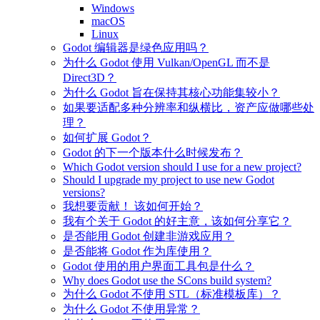
Windows
macOS
Linux
Godot 编辑器是绿色应用吗？
为什么 Godot 使用 Vulkan/OpenGL 而不是
Direct3D？
为什么 Godot 旨在保持其核心功能集较小？
如果要适配多种分辨率和纵横比，资产应做哪些处
理？
如何扩展 Godot？
Godot 的下一个版本什么时候发布？
Which Godot version should I use for a new project?
Should I upgrade my project to use new Godot
versions?
我想要贡献！ 该如何开始？
我有个关于 Godot 的好主意，该如何分享它？
是否能用 Godot 创建非游戏应用？
是否能将 Godot 作为库使用？
Godot 使用的用户界面工具包是什么？
Why does Godot use the SCons build system?
为什么 Godot 不使用 STL（标准模板库）？
为什么 Godot 不使用异常？