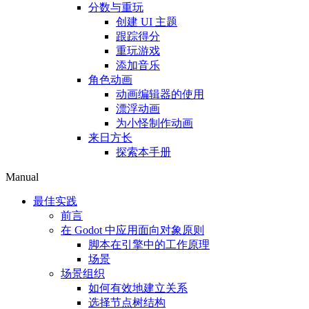
分数与重玩
创建 UI 主题
跟踪得分
重玩游戏
添加音乐
角色动画
动画编辑器的使用
漂浮动画
为小怪制作动画
来日方长
探索本手册
Manual
最佳实践
前言
在 Godot 中应用面向对象原则
脚本在引擎中的工作原理
场景
场景组织
如何有效地建立关系
选择节点树结构