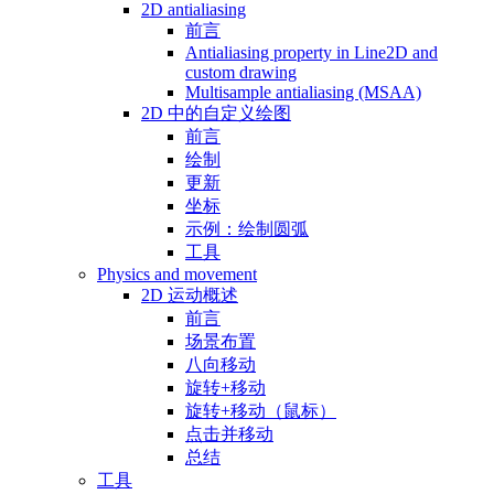
2D antialiasing
前言
Antialiasing property in Line2D and
custom drawing
Multisample antialiasing (MSAA)
2D 中的自定义绘图
前言
绘制
更新
坐标
示例：绘制圆弧
工具
Physics and movement
2D 运动概述
前言
场景布置
八向移动
旋转+移动
旋转+移动（鼠标）
点击并移动
总结
工具