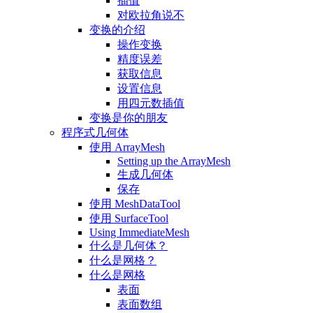
插值
对欧拉角说不
变换的介绍
操作变换
精度误差
获取信息
设置信息
用四元数插值
变换是你的朋友
程序式几何体
使用 ArrayMesh
Setting up the ArrayMesh
生成几何体
保存
使用 MeshDataTool
使用 SurfaceTool
Using ImmediateMesh
什么是几何体？
什么是网格？
什么是网格
表面
表面数组