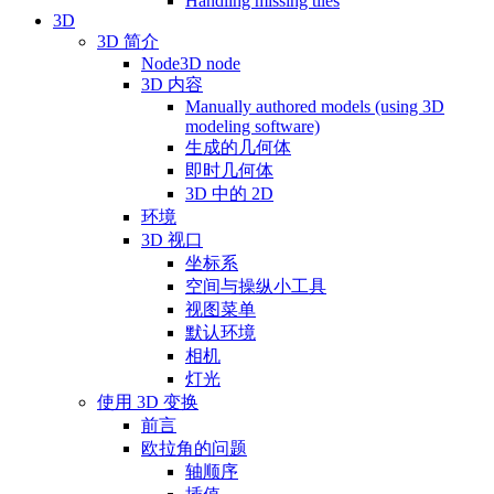
Handling missing tiles
3D
3D 简介
Node3D node
3D 内容
Manually authored models (using 3D
modeling software)
生成的几何体
即时几何体
3D 中的 2D
环境
3D 视口
坐标系
空间与操纵小工具
视图菜单
默认环境
相机
灯光
使用 3D 变换
前言
欧拉角的问题
轴顺序