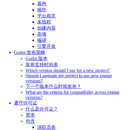
着色
插件
平台相关
多线程
创建内容
杂项
编译
引擎开发
Godot 发布策略
Godot 版本
发布支持时间表
Which version should I use for a new project?
Should I upgrade my project to use new engine
versions?
下一个版本什么时候发布？
What are the criteria for compatibility across engine
versions?
遵守许可证
什么是许可证？
需求
包含
演职员表