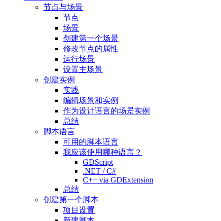
节点与场景
节点
场景
创建第一个场景
修改节点的属性
运行场景
设置主场景
创建实例
实践
编辑场景和实例
作为设计语言的场景实例
总结
脚本语言
可用的脚本语言
我应该使用哪种语言？
GDScript
.NET / C#
C++ via GDExtension
总结
创建第一个脚本
项目设置
新建脚本