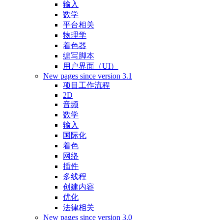
输入
数学
平台相关
物理学
着色器
编写脚本
用户界面（UI）
New pages since version 3.1
项目工作流程
2D
音频
数学
输入
国际化
着色
网络
插件
多线程
创建内容
优化
法律相关
New pages since version 3.0