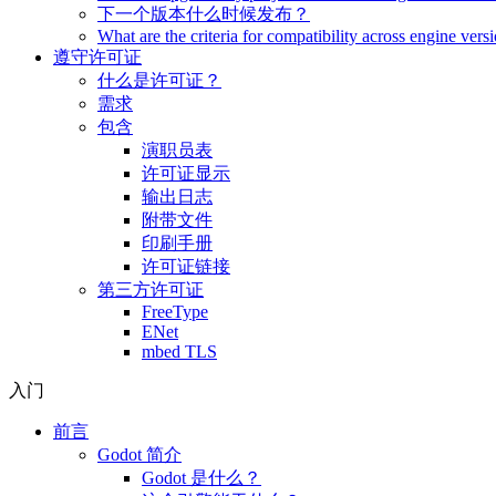
下一个版本什么时候发布？
What are the criteria for compatibility across engine vers
遵守许可证
什么是许可证？
需求
包含
演职员表
许可证显示
输出日志
附带文件
印刷手册
许可证链接
第三方许可证
FreeType
ENet
mbed TLS
入门
前言
Godot 简介
Godot 是什么？