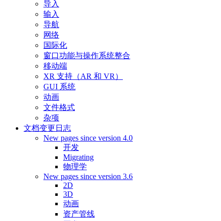
导入
输入
导航
网络
国际化
窗口功能与操作系统整合
移动端
XR 支持（AR 和 VR）
GUI 系统
动画
文件格式
杂项
文档变更日志
New pages since version 4.0
开发
Migrating
物理学
New pages since version 3.6
2D
3D
动画
资产管线