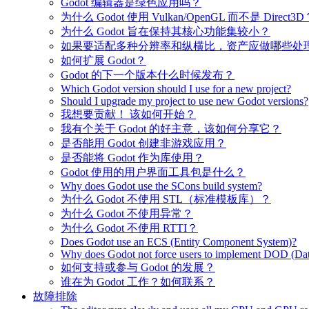
Godot 编辑器是绿色应用吗？
为什么 Godot 使用 Vulkan/OpenGL 而不是 Direct3D
为什么 Godot 旨在保持其核心功能集较小？
如果要适配多种分辨率和纵横比，资产应做哪些处
如何扩展 Godot？
Godot 的下一个版本什么时候发布？
Which Godot version should I use for a new project?
Should I upgrade my project to use new Godot versions?
我想要贡献！ 该如何开始？
我有个关于 Godot 的好主意，该如何分享它？
是否能用 Godot 创建非游戏应用？
是否能将 Godot 作为库使用？
Godot 使用的用户界面工具包是什么？
Why does Godot use the SCons build system?
为什么 Godot 不使用 STL（标准模板库）？
为什么 Godot 不使用异常？
为什么 Godot 不使用 RTTI？
Does Godot use an ECS (Entity Component System)?
Why does Godot not force users to implement DOD (Dat
如何支持或参与 Godot 的发展？
谁在为 Godot 工作？如何联系？
故障排除