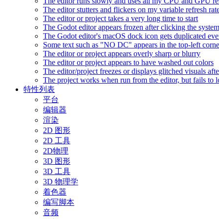
The editor runs slowly and uses all my CPU and GPU r
The editor stutters and flickers on my variable refresh r
The editor or project takes a very long time to start
The Godot editor appears frozen after clicking the syste
The Godot editor's macOS dock icon gets duplicated eve
Some text such as "NO DC" appears in the top-left corn
The editor or project appears overly sharp or blurry
The editor or project appears to have washed out colors
The editor/project freezes or displays glitched visuals a
The project works when run from the editor, but fails to
特性列表
平台
编辑器
渲染
2D 图形
2D 工具
2D物理
3D 图形
3D 工具
3D 物理学
着色器
编写脚本
音频