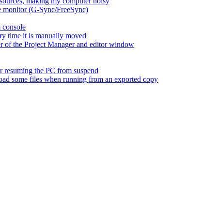
esources, making my computer noisy
ate monitor (G-Sync/FreeSync)
m console
ry time it is manually moved
er of the Project Manager and editor window
fter resuming the PC from suspend
 load some files when running from an exported copy