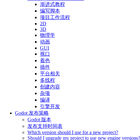
渐进式教程
编写脚本
项目工作流程
2D
3D
物理学
动画
GUI
视口
着色
插件
平台相关
多线程
创建内容
杂项
编译
引擎开发
Godot 发布策略
Godot 版本
发布支持时间表
Which version should I use for a new project?
Should I upgrade my project to use new engine versions