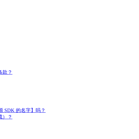
条款？
闭源 SDK 的名字】吗？
成）？