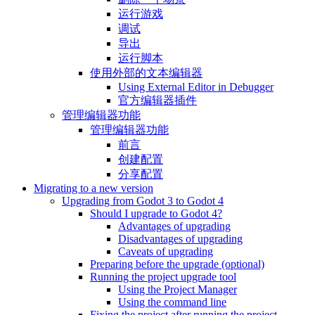
运行游戏
调试
导出
运行脚本
使用外部的文本编辑器
Using External Editor in Debugger
官方编辑器插件
管理编辑器功能
管理编辑器功能
前言
创建配置
分享配置
Migrating to a new version
Upgrading from Godot 3 to Godot 4
Should I upgrade to Godot 4?
Advantages of upgrading
Disadvantages of upgrading
Caveats of upgrading
Preparing before the upgrade (optional)
Running the project upgrade tool
Using the Project Manager
Using the command line
Fixing the project after running the project