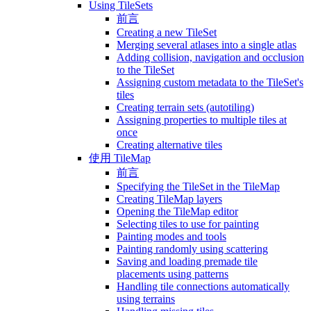
Using TileSets
前言
Creating a new TileSet
Merging several atlases into a single atlas
Adding collision, navigation and occlusion
to the TileSet
Assigning custom metadata to the TileSet's
tiles
Creating terrain sets (autotiling)
Assigning properties to multiple tiles at
once
Creating alternative tiles
使用 TileMap
前言
Specifying the TileSet in the TileMap
Creating TileMap layers
Opening the TileMap editor
Selecting tiles to use for painting
Painting modes and tools
Painting randomly using scattering
Saving and loading premade tile
placements using patterns
Handling tile connections automatically
using terrains