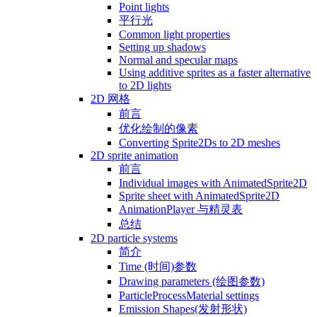
Point lights
平行光
Common light properties
Setting up shadows
Normal and specular maps
Using additive sprites as a faster alternative
to 2D lights
2D 网格
前言
优化绘制的像素
Converting Sprite2Ds to 2D meshes
2D sprite animation
前言
Individual images with AnimatedSprite2D
Sprite sheet with AnimatedSprite2D
AnimationPlayer 与精灵表
总结
2D particle systems
简介
Time (时间)参数
Drawing parameters (绘图参数)
ParticleProcessMaterial settings
Emission Shapes(发射形状)