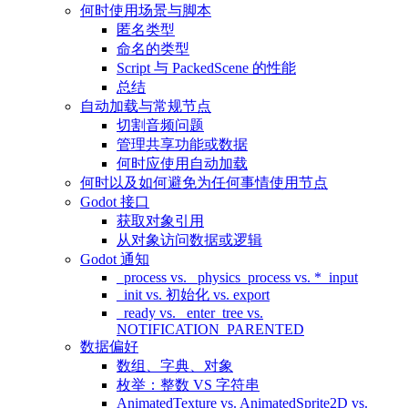
何时使用场景与脚本
匿名类型
命名的类型
Script 与 PackedScene 的性能
总结
自动加载与常规节点
切割音频问题
管理共享功能或数据
何时应使用自动加载
何时以及如何避免为任何事情使用节点
Godot 接口
获取对象引用
从对象访问数据或逻辑
Godot 通知
_process vs. _physics_process vs. *_input
_init vs. 初始化 vs. export
_ready vs. _enter_tree vs.
NOTIFICATION_PARENTED
数据偏好
数组、字典、对象
枚举：整数 VS 字符串
AnimatedTexture vs. AnimatedSprite2D vs.