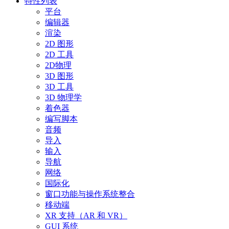
特性列表
平台
编辑器
渲染
2D 图形
2D 工具
2D物理
3D 图形
3D 工具
3D 物理学
着色器
编写脚本
音频
导入
输入
导航
网络
国际化
窗口功能与操作系统整合
移动端
XR 支持（AR 和 VR）
GUI 系统