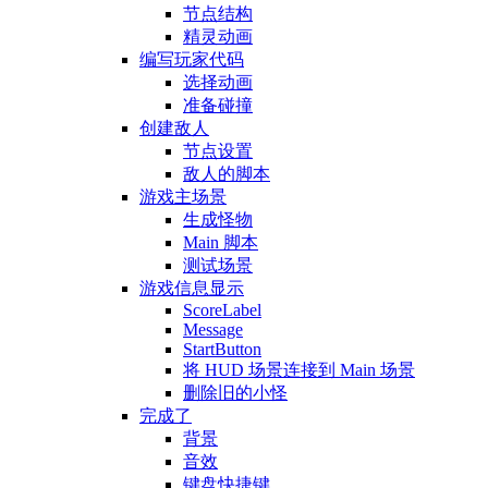
节点结构
精灵动画
编写玩家代码
选择动画
准备碰撞
创建敌人
节点设置
敌人的脚本
游戏主场景
生成怪物
Main 脚本
测试场景
游戏信息显示
ScoreLabel
Message
StartButton
将 HUD 场景连接到 Main 场景
删除旧的小怪
完成了
背景
音效
键盘快捷键