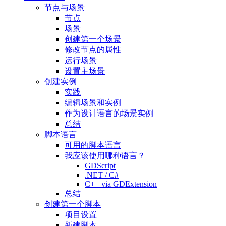
节点与场景
节点
场景
创建第一个场景
修改节点的属性
运行场景
设置主场景
创建实例
实践
编辑场景和实例
作为设计语言的场景实例
总结
脚本语言
可用的脚本语言
我应该使用哪种语言？
GDScript
.NET / C#
C++ via GDExtension
总结
创建第一个脚本
项目设置
新建脚本