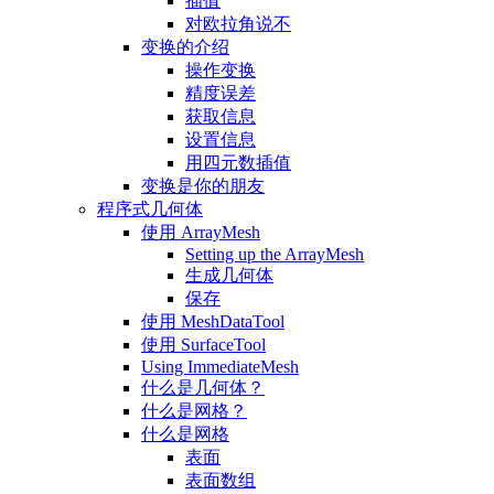
插值
对欧拉角说不
变换的介绍
操作变换
精度误差
获取信息
设置信息
用四元数插值
变换是你的朋友
程序式几何体
使用 ArrayMesh
Setting up the ArrayMesh
生成几何体
保存
使用 MeshDataTool
使用 SurfaceTool
Using ImmediateMesh
什么是几何体？
什么是网格？
什么是网格
表面
表面数组