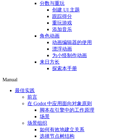
分数与重玩
创建 UI 主题
跟踪得分
重玩游戏
添加音乐
角色动画
动画编辑器的使用
漂浮动画
为小怪制作动画
来日方长
探索本手册
Manual
最佳实践
前言
在 Godot 中应用面向对象原则
脚本在引擎中的工作原理
场景
场景组织
如何有效地建立关系
选择节点树结构