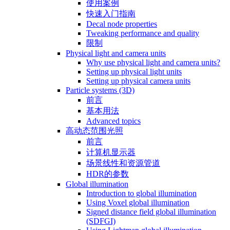
使用案例
快速入门指南
Decal node properties
Tweaking performance and quality
限制
Physical light and camera units
Why use physical light and camera units?
Setting up physical light units
Setting up physical camera units
Particle systems (3D)
前言
基本用法
Advanced topics
高动态范围光照
前言
计算机显示器
场景线性和资源管道
HDR的参数
Global illumination
Introduction to global illumination
Using Voxel global illumination
Signed distance field global illumination
(SDFGI)