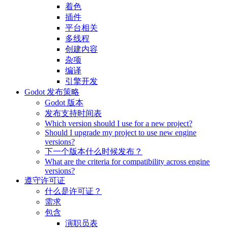
着色
插件
平台相关
多线程
创建内容
杂项
编译
引擎开发
Godot 发布策略
Godot 版本
发布支持时间表
Which version should I use for a new project?
Should I upgrade my project to use new engine
versions?
下一个版本什么时候发布？
What are the criteria for compatibility across engine
versions?
遵守许可证
什么是许可证？
需求
包含
演职员表