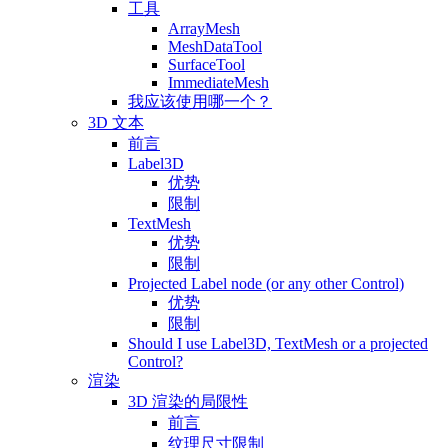
工具
ArrayMesh
MeshDataTool
SurfaceTool
ImmediateMesh
我应该使用哪一个？
3D 文本
前言
Label3D
优势
限制
TextMesh
优势
限制
Projected Label node (or any other Control)
优势
限制
Should I use Label3D, TextMesh or a projected
Control?
渲染
3D 渲染的局限性
前言
纹理尺寸限制