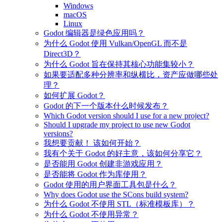
Windows
macOS
Linux
Godot 编辑器是绿色应用吗？
为什么 Godot 使用 Vulkan/OpenGL 而不是
Direct3D？
为什么 Godot 旨在保持其核心功能集较小？
如果要适配多种分辨率和纵横比，资产应做哪些处
理？
如何扩展 Godot？
Godot 的下一个版本什么时候发布？
Which Godot version should I use for a new project?
Should I upgrade my project to use new Godot
versions?
我想要贡献！ 该如何开始？
我有个关于 Godot 的好主意，该如何分享它？
是否能用 Godot 创建非游戏应用？
是否能将 Godot 作为库使用？
Godot 使用的用户界面工具包是什么？
Why does Godot use the SCons build system?
为什么 Godot 不使用 STL（标准模板库）？
为什么 Godot 不使用异常？