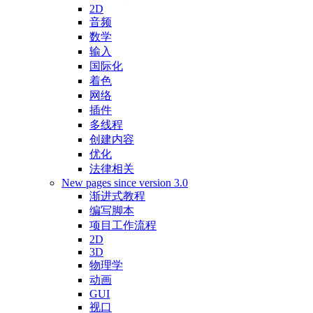
2D
音频
数学
输入
国际化
着色
网络
插件
多线程
创建内容
优化
法律相关
New pages since version 3.0
渐进式教程
编写脚本
项目工作流程
2D
3D
物理学
动画
GUI
视口