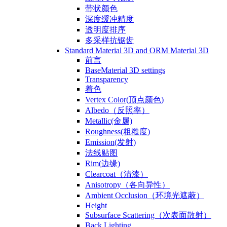
带状颜色
深度缓冲精度
透明度排序
多采样抗锯齿
Standard Material 3D and ORM Material 3D
前言
BaseMaterial 3D settings
Transparency
着色
Vertex Color(顶点颜色)
Albedo（反照率）
Metallic(金属)
Roughness(粗糙度)
Emission(发射)
法线贴图
Rim(边缘)
Clearcoat（清漆）
Anisotropy（各向异性）
Ambient Occlusion（环境光遮蔽）
Height
Subsurface Scattering（次表面散射）
Back Lighting