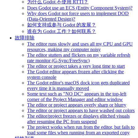
为什么 Godot 不使用 RTTI？
Does Godot use an ECS (Entity Component System)?
Why does Godot not force users to implement DOD
(Data-Oriented Design)?
如何支持或参与 Godot 的发展？
谁在为 Godot 工作？如何联系？
故障排除
The editor runs slowly and uses all my CPU and GPU
resources, making my computer noisy
The editor stutters and flickers on my variable refresh
rate monitor (G-Sync/FreeSync)
The editor or project takes a very long time to start
The Godot editor appears frozen after clicking the
system console
The Godot editor's macOS dock icon gets duplicated
every time it is manually moved
Some text such as "NO DC" appears in the top-left
corner of the Project Manager and editor window
The editor or project appears overly sharp or blurry
The editor or project appears to have washed out colors
The editor/project freezes or displays glitched visuals
after resuming the PC from suspend
The project works when run from the editor, but fails to
load some files when running from an exported copy