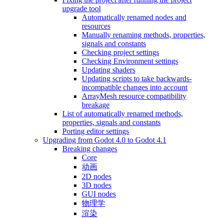
upgrade tool
Automatically renamed nodes and
resources
Manually renaming methods, properties,
signals and constants
Checking project settings
Checking Environment settings
Updating shaders
Updating scripts to take backwards-
incompatible changes into account
ArrayMesh resource compatibility
breakage
List of automatically renamed methods,
properties, signals and constants
Porting editor settings
Upgrading from Godot 4.0 to Godot 4.1
Breaking changes
Core
动画
2D nodes
3D nodes
GUI nodes
物理学
渲染