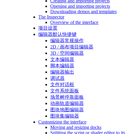
Creating and importing projects
Opening and importing projects
Downloading demos and templates
The Inspector
Overview of the interface
项目设置
编辑器默认快捷键
编辑器常规操作
2D / 画布项目编辑器
3D / 空间编辑器
文本编辑器
脚本编辑器
编辑器输出
调试器
文件对话框
文件系统面板
场景树停靠面板
动画轨道编辑器
图块地图编辑器
图块集编辑器
Customizing the interface
Moving and resizing docks
Splitting the script or shader editor to its