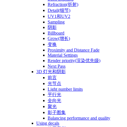
Refraction(折射)
Detail(细节)
UV1和UV2
Sampling
阴影
Billboard
Grow(增长)
变换
Proximity and Distance Fade
Material Settings
Render priority(渲染优先级)
Next Pass
3D 灯光和阴影
前言
光节点
Light number limits
平行光
全向光
聚光
影子图集
Balancing performance and quality
Using decals