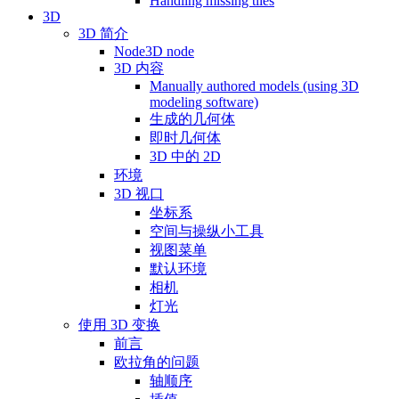
Handling missing tiles
3D
3D 简介
Node3D node
3D 内容
Manually authored models (using 3D
modeling software)
生成的几何体
即时几何体
3D 中的 2D
环境
3D 视口
坐标系
空间与操纵小工具
视图菜单
默认环境
相机
灯光
使用 3D 变换
前言
欧拉角的问题
轴顺序