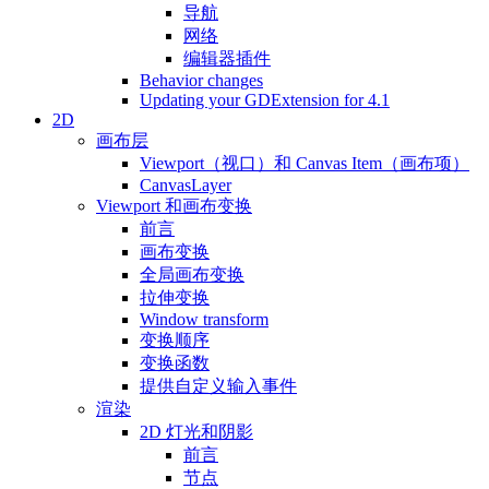
导航
网络
编辑器插件
Behavior changes
Updating your GDExtension for 4.1
2D
画布层
Viewport（视口）和 Canvas Item（画布项）
CanvasLayer
Viewport 和画布变换
前言
画布变换
全局画布变换
拉伸变换
Window transform
变换顺序
变换函数
提供自定义输入事件
渲染
2D 灯光和阴影
前言
节点