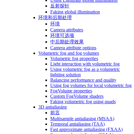
Using Lightmap global illumination
反射探针
Faking global illumination
环境和后期处理
环境
Camera attributes
环境可选项
中后期处理效果
Camera attribute options
Volumetric fog and fog volumes
Volumetric fog properties
Light interaction with volumetric fog
Using volumetric fog as a volumetric
lighting solution
Balancing performance and quality
Using fog volumes for local volumetric fog
FogVolume properties
Custom FogVolume shaders
Faking volumetric fog using quads
3D antialiasing
前言
Multisample antialiasing (MSAA)
Temporal antialiasing (TAA)
Fast approximate antialiasing (FXAA)