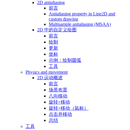
2D antialiasing
前言
Antialiasing property in Line2D and
custom drawing
Multisample antialiasing (MSAA)
2D 中的自定义绘图
前言
绘制
更新
坐标
示例：绘制圆弧
工具
Physics and movement
2D 运动概述
前言
场景布置
八向移动
旋转+移动
旋转+移动（鼠标）
点击并移动
总结
工具