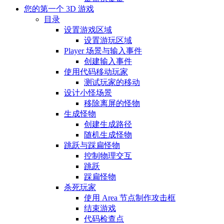
您的第一个 3D 游戏
目录
设置游戏区域
设置游玩区域
Player 场景与输入事件
创建输入事件
使用代码移动玩家
测试玩家的移动
设计小怪场景
移除离屏的怪物
生成怪物
创建生成路径
随机生成怪物
跳跃与踩扁怪物
控制物理交互
跳跃
踩扁怪物
杀死玩家
使用 Area 节点制作攻击框
结束游戏
代码检查点