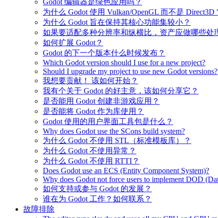
Godot 编辑器是绿色应用吗？
为什么 Godot 使用 Vulkan/OpenGL 而不是 Direct3D
为什么 Godot 旨在保持其核心功能集较小？
如果要适配多种分辨率和纵横比，资产应做哪些处
如何扩展 Godot？
Godot 的下一个版本什么时候发布？
Which Godot version should I use for a new project?
Should I upgrade my project to use new Godot versions?
我想要贡献！ 该如何开始？
我有个关于 Godot 的好主意，该如何分享它？
是否能用 Godot 创建非游戏应用？
是否能将 Godot 作为库使用？
Godot 使用的用户界面工具包是什么？
Why does Godot use the SCons build system?
为什么 Godot 不使用 STL（标准模板库）？
为什么 Godot 不使用异常？
为什么 Godot 不使用 RTTI？
Does Godot use an ECS (Entity Component System)?
Why does Godot not force users to implement DOD (Dat
如何支持或参与 Godot 的发展？
谁在为 Godot 工作？如何联系？
故障排除