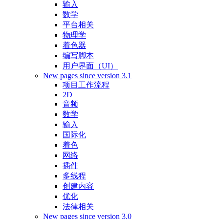
输入
数学
平台相关
物理学
着色器
编写脚本
用户界面（UI）
New pages since version 3.1
项目工作流程
2D
音频
数学
输入
国际化
着色
网络
插件
多线程
创建内容
优化
法律相关
New pages since version 3.0