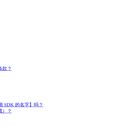
条款？
闭源 SDK 的名字】吗？
成）？