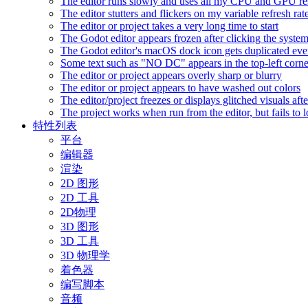
The editor runs slowly and uses all my CPU and GPU r
The editor stutters and flickers on my variable refresh r
The editor or project takes a very long time to start
The Godot editor appears frozen after clicking the syste
The Godot editor's macOS dock icon gets duplicated eve
Some text such as "NO DC" appears in the top-left corn
The editor or project appears overly sharp or blurry
The editor or project appears to have washed out colors
The editor/project freezes or displays glitched visuals a
The project works when run from the editor, but fails to
特性列表
平台
编辑器
渲染
2D 图形
2D 工具
2D物理
3D 图形
3D 工具
3D 物理学
着色器
编写脚本
音频