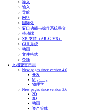
导入
输入
导航
网络
国际化
窗口功能与操作系统整合
移动端
XR 支持（AR 和 VR）
GUI 系统
动画
文件格式
杂项
文档变更日志
New pages since version 4.0
开发
Migrating
物理学
New pages since version 3.6
2D
3D
动画
资产管线