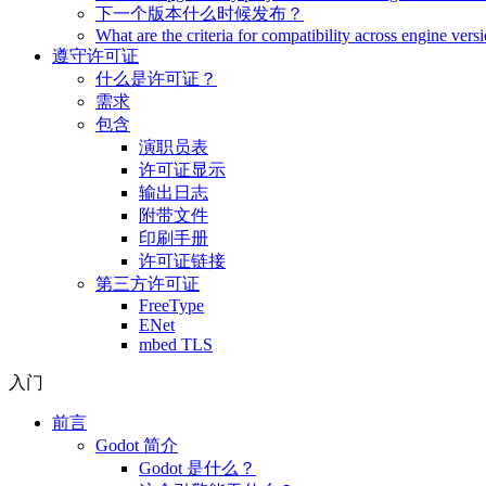
下一个版本什么时候发布？
What are the criteria for compatibility across engine vers
遵守许可证
什么是许可证？
需求
包含
演职员表
许可证显示
输出日志
附带文件
印刷手册
许可证链接
第三方许可证
FreeType
ENet
mbed TLS
入门
前言
Godot 简介
Godot 是什么？