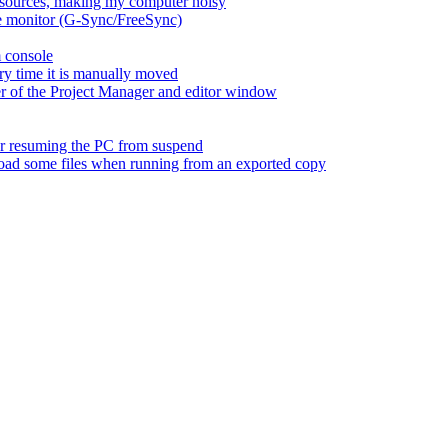
esources, making my computer noisy
ate monitor (G-Sync/FreeSync)
m console
ry time it is manually moved
er of the Project Manager and editor window
fter resuming the PC from suspend
 load some files when running from an exported copy