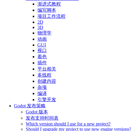
渐进式教程
编写脚本
项目工作流程
2D
3D
物理学
动画
GUI
视口
着色
插件
平台相关
多线程
创建内容
杂项
编译
引擎开发
Godot 发布策略
Godot 版本
发布支持时间表
Which version should I use for a new project?
Should I upgrade my project to use new engine versions