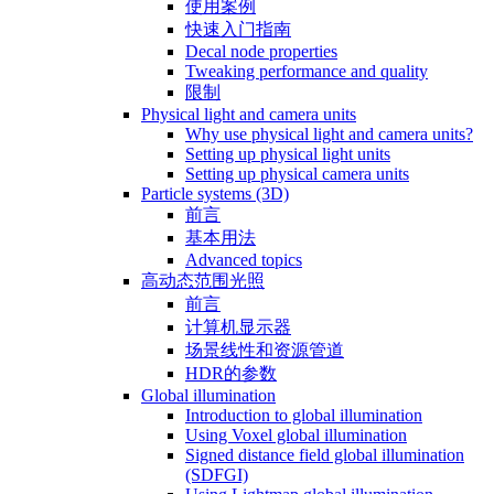
使用案例
快速入门指南
Decal node properties
Tweaking performance and quality
限制
Physical light and camera units
Why use physical light and camera units?
Setting up physical light units
Setting up physical camera units
Particle systems (3D)
前言
基本用法
Advanced topics
高动态范围光照
前言
计算机显示器
场景线性和资源管道
HDR的参数
Global illumination
Introduction to global illumination
Using Voxel global illumination
Signed distance field global illumination
(SDFGI)