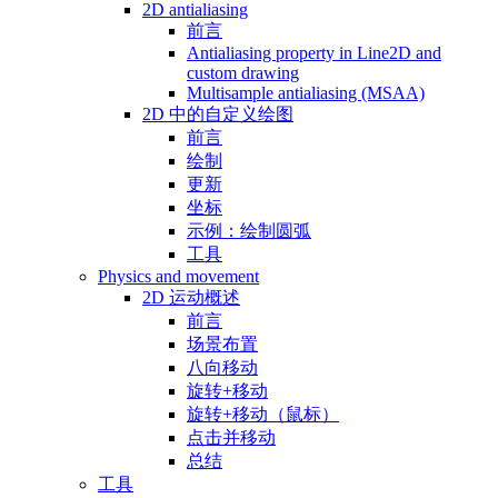
2D antialiasing
前言
Antialiasing property in Line2D and
custom drawing
Multisample antialiasing (MSAA)
2D 中的自定义绘图
前言
绘制
更新
坐标
示例：绘制圆弧
工具
Physics and movement
2D 运动概述
前言
场景布置
八向移动
旋转+移动
旋转+移动（鼠标）
点击并移动
总结
工具