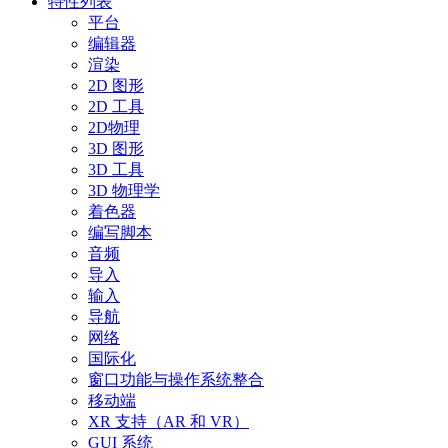
特性列表
平台
编辑器
渲染
2D 图形
2D 工具
2D物理
3D 图形
3D 工具
3D 物理学
着色器
编写脚本
音频
导入
输入
导航
网络
国际化
窗口功能与操作系统整合
移动端
XR 支持（AR 和 VR）
GUI 系统