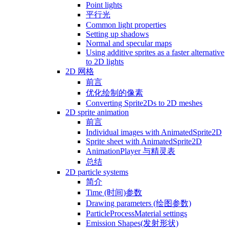
Point lights
平行光
Common light properties
Setting up shadows
Normal and specular maps
Using additive sprites as a faster alternative
to 2D lights
2D 网格
前言
优化绘制的像素
Converting Sprite2Ds to 2D meshes
2D sprite animation
前言
Individual images with AnimatedSprite2D
Sprite sheet with AnimatedSprite2D
AnimationPlayer 与精灵表
总结
2D particle systems
简介
Time (时间)参数
Drawing parameters (绘图参数)
ParticleProcessMaterial settings
Emission Shapes(发射形状)