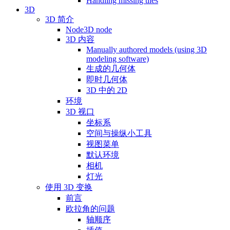
Handling missing tiles
3D
3D 简介
Node3D node
3D 内容
Manually authored models (using 3D
modeling software)
生成的几何体
即时几何体
3D 中的 2D
环境
3D 视口
坐标系
空间与操纵小工具
视图菜单
默认环境
相机
灯光
使用 3D 变换
前言
欧拉角的问题
轴顺序