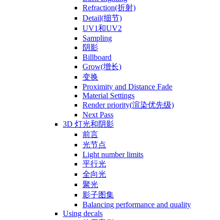
Refraction(折射)
Detail(细节)
UV1和UV2
Sampling
阴影
Billboard
Grow(增长)
变换
Proximity and Distance Fade
Material Settings
Render priority(渲染优先级)
Next Pass
3D 灯光和阴影
前言
光节点
Light number limits
平行光
全向光
聚光
影子图集
Balancing performance and quality
Using decals