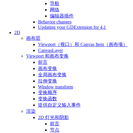
导航
网络
编辑器插件
Behavior changes
Updating your GDExtension for 4.1
2D
画布层
Viewport（视口）和 Canvas Item（画布项）
CanvasLayer
Viewport 和画布变换
前言
画布变换
全局画布变换
拉伸变换
Window transform
变换顺序
变换函数
提供自定义输入事件
渲染
2D 灯光和阴影
前言
节点