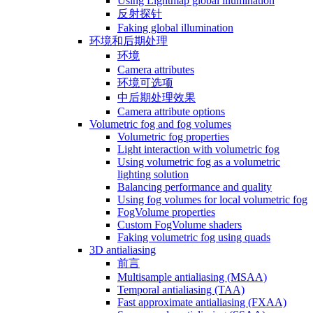
Using Lightmap global illumination
反射探针
Faking global illumination
环境和后期处理
环境
Camera attributes
环境可选项
中后期处理效果
Camera attribute options
Volumetric fog and fog volumes
Volumetric fog properties
Light interaction with volumetric fog
Using volumetric fog as a volumetric
lighting solution
Balancing performance and quality
Using fog volumes for local volumetric fog
FogVolume properties
Custom FogVolume shaders
Faking volumetric fog using quads
3D antialiasing
前言
Multisample antialiasing (MSAA)
Temporal antialiasing (TAA)
Fast approximate antialiasing (FXAA)