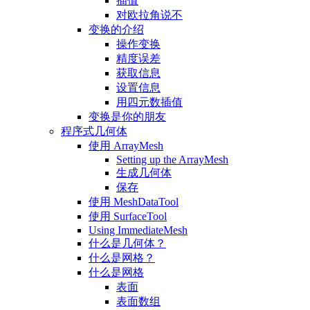
插值
对欧拉角说不
变换的介绍
操作变换
精度误差
获取信息
设置信息
用四元数插值
变换是你的朋友
程序式几何体
使用 ArrayMesh
Setting up the ArrayMesh
生成几何体
保存
使用 MeshDataTool
使用 SurfaceTool
Using ImmediateMesh
什么是几何体？
什么是网格？
什么是网格
表面
表面数组