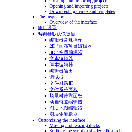
Creating and importing projects
Opening and importing projects
Downloading demos and templates
The Inspector
Overview of the interface
项目设置
编辑器默认快捷键
编辑器常规操作
2D / 画布项目编辑器
3D / 空间编辑器
文本编辑器
脚本编辑器
编辑器输出
调试器
文件对话框
文件系统面板
场景树停靠面板
动画轨道编辑器
图块地图编辑器
图块集编辑器
Customizing the interface
Moving and resizing docks
Splitting the script or shader editor to its