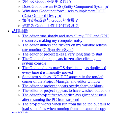
为什么 Godot 不使用 RTTI？
Does Godot use an ECS (Entity Component System)?
Why does Godot not force users to implement DOD
(Data-Oriented Design)?
如何支持或参与 Godot 的发展？
谁在为 Godot 工作？如何联系？
故障排除
The editor runs slowly and uses all my CPU and GPU
resources, making my computer noisy
The editor stutters and flickers on my variable refresh
rate monitor (G-Sync/FreeSync)
The editor or project takes a very long time to start
The Godot editor appears frozen after clicking the
system console
The Godot editor's macOS dock icon gets duplicated
every time it is manually moved
Some text such as "NO DC" appears in the top-left
corner of the Project Manager and editor window
The editor or project appears overly sharp or blurry
The editor or project appears to have washed out colors
The editor/project freezes or displays glitched visuals
after resuming the PC from suspend
The project works when run from the editor, but fails to
load some files when running from an exported copy