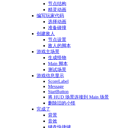
节点结构
精灵动画
编写玩家代码
选择动画
准备碰撞
创建敌人
节点设置
敌人的脚本
游戏主场景
生成怪物
Main 脚本
测试场景
游戏信息显示
ScoreLabel
Message
StartButton
将 HUD 场景连接到 Main 场景
删除旧的小怪
完成了
背景
音效
键盘快捷键