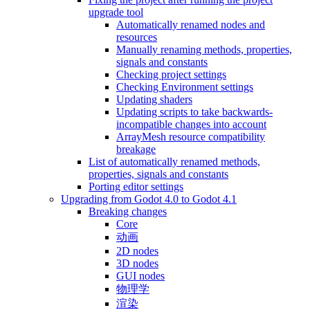
upgrade tool
Automatically renamed nodes and
resources
Manually renaming methods, properties,
signals and constants
Checking project settings
Checking Environment settings
Updating shaders
Updating scripts to take backwards-
incompatible changes into account
ArrayMesh resource compatibility
breakage
List of automatically renamed methods,
properties, signals and constants
Porting editor settings
Upgrading from Godot 4.0 to Godot 4.1
Breaking changes
Core
动画
2D nodes
3D nodes
GUI nodes
物理学
渲染