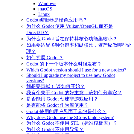
Windows
macOS
Linux
Godot 编辑器是绿色应用吗？
为什么 Godot 使用 Vulkan/OpenGL 而不是
Direct3D？
为什么 Godot 旨在保持其核心功能集较小？
如果要适配多种分辨率和纵横比，资产应做哪些处
理？
如何扩展 Godot？
Godot 的下一个版本什么时候发布？
Which Godot version should I use for a new project?
Should I upgrade my project to use new Godot
versions?
我想要贡献！ 该如何开始？
我有个关于 Godot 的好主意，该如何分享它？
是否能用 Godot 创建非游戏应用？
是否能将 Godot 作为库使用？
Godot 使用的用户界面工具包是什么？
Why does Godot use the SCons build system?
为什么 Godot 不使用 STL（标准模板库）？
为什么 Godot 不使用异常？