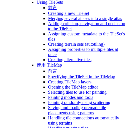
Using TileSets
前言
Creating a new TileSet
Merging several atlases into a single atlas
Adding collision, navigation and occlusion
to the TileSet
Assigning custom metadata to the TileSet's
tiles
Creating terrain sets (autotiling)
Assigning properties to multiple tiles at
once
Creating alternative tiles
使用 TileMap
前言
Specifying the TileSet in the TileMap
Creating TileMap layers
Opening the TileMap editor
Selecting tiles to use for painting
Painting modes and tools
Painting randomly using scattering
Saving and loading premade tile
placements using patterns
Handling tile connections automatically
using terrains