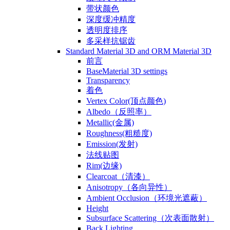
带状颜色
深度缓冲精度
透明度排序
多采样抗锯齿
Standard Material 3D and ORM Material 3D
前言
BaseMaterial 3D settings
Transparency
着色
Vertex Color(顶点颜色)
Albedo（反照率）
Metallic(金属)
Roughness(粗糙度)
Emission(发射)
法线贴图
Rim(边缘)
Clearcoat（清漆）
Anisotropy（各向异性）
Ambient Occlusion（环境光遮蔽）
Height
Subsurface Scattering（次表面散射）
Back Lighting