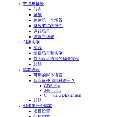
节点与场景
节点
场景
创建第一个场景
修改节点的属性
运行场景
设置主场景
创建实例
实践
编辑场景和实例
作为设计语言的场景实例
总结
脚本语言
可用的脚本语言
我应该使用哪种语言？
GDScript
.NET / C#
C++ via GDExtension
总结
创建第一个脚本
项目设置
新建脚本