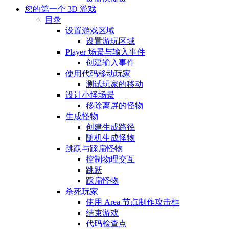
您的第一个 3D 游戏
目录
设置游戏区域
设置游玩区域
Player 场景与输入事件
创建输入事件
使用代码移动玩家
测试玩家的移动
设计小怪场景
移除离屏的怪物
生成怪物
创建生成路径
随机生成怪物
跳跃与踩扁怪物
控制物理交互
跳跃
踩扁怪物
杀死玩家
使用 Area 节点制作攻击框
结束游戏
代码检查点