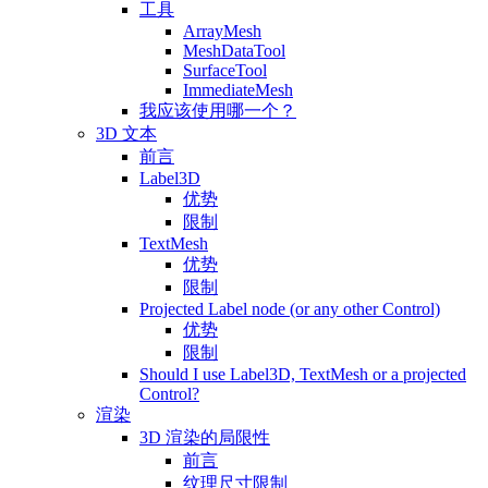
工具
ArrayMesh
MeshDataTool
SurfaceTool
ImmediateMesh
我应该使用哪一个？
3D 文本
前言
Label3D
优势
限制
TextMesh
优势
限制
Projected Label node (or any other Control)
优势
限制
Should I use Label3D, TextMesh or a projected
Control?
渲染
3D 渲染的局限性
前言
纹理尺寸限制