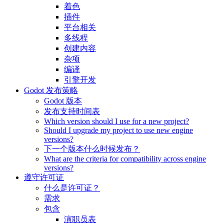
着色
插件
平台相关
多线程
创建内容
杂项
编译
引擎开发
Godot 发布策略
Godot 版本
发布支持时间表
Which version should I use for a new project?
Should I upgrade my project to use new engine
versions?
下一个版本什么时候发布？
What are the criteria for compatibility across engine
versions?
遵守许可证
什么是许可证？
需求
包含
演职员表