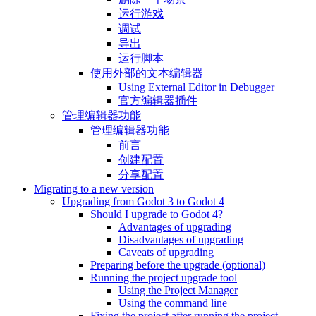
运行游戏
调试
导出
运行脚本
使用外部的文本编辑器
Using External Editor in Debugger
官方编辑器插件
管理编辑器功能
管理编辑器功能
前言
创建配置
分享配置
Migrating to a new version
Upgrading from Godot 3 to Godot 4
Should I upgrade to Godot 4?
Advantages of upgrading
Disadvantages of upgrading
Caveats of upgrading
Preparing before the upgrade (optional)
Running the project upgrade tool
Using the Project Manager
Using the command line
Fixing the project after running the project