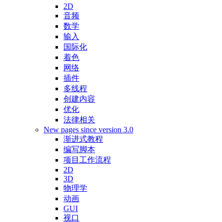
2D
音频
数学
输入
国际化
着色
网络
插件
多线程
创建内容
优化
法律相关
New pages since version 3.0
渐进式教程
编写脚本
项目工作流程
2D
3D
物理学
动画
GUI
视口