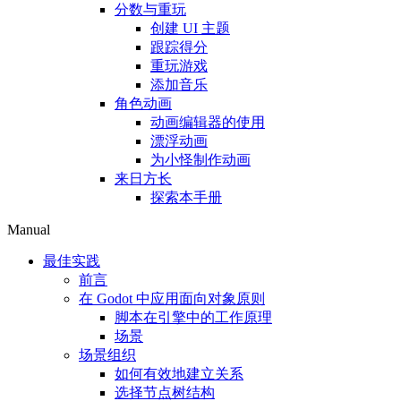
分数与重玩
创建 UI 主题
跟踪得分
重玩游戏
添加音乐
角色动画
动画编辑器的使用
漂浮动画
为小怪制作动画
来日方长
探索本手册
Manual
最佳实践
前言
在 Godot 中应用面向对象原则
脚本在引擎中的工作原理
场景
场景组织
如何有效地建立关系
选择节点树结构