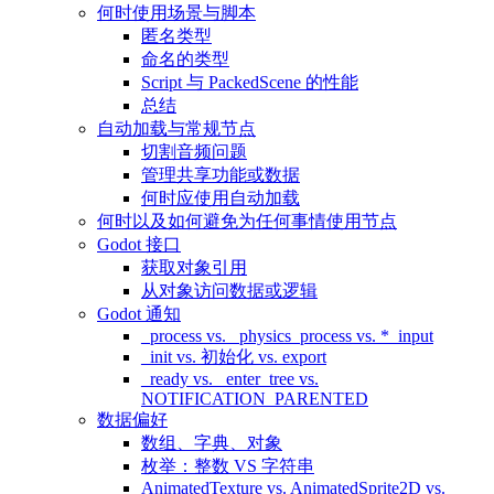
何时使用场景与脚本
匿名类型
命名的类型
Script 与 PackedScene 的性能
总结
自动加载与常规节点
切割音频问题
管理共享功能或数据
何时应使用自动加载
何时以及如何避免为任何事情使用节点
Godot 接口
获取对象引用
从对象访问数据或逻辑
Godot 通知
_process vs. _physics_process vs. *_input
_init vs. 初始化 vs. export
_ready vs. _enter_tree vs.
NOTIFICATION_PARENTED
数据偏好
数组、字典、对象
枚举：整数 VS 字符串
AnimatedTexture vs. AnimatedSprite2D vs.