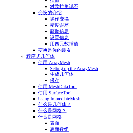
插值
对欧拉角说不
变换的介绍
操作变换
精度误差
获取信息
设置信息
用四元数插值
变换是你的朋友
程序式几何体
使用 ArrayMesh
Setting up the ArrayMesh
生成几何体
保存
使用 MeshDataTool
使用 SurfaceTool
Using ImmediateMesh
什么是几何体？
什么是网格？
什么是网格
表面
表面数组