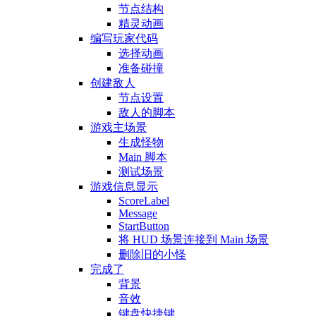
节点结构
精灵动画
编写玩家代码
选择动画
准备碰撞
创建敌人
节点设置
敌人的脚本
游戏主场景
生成怪物
Main 脚本
测试场景
游戏信息显示
ScoreLabel
Message
StartButton
将 HUD 场景连接到 Main 场景
删除旧的小怪
完成了
背景
音效
键盘快捷键