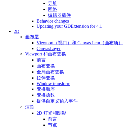
导航
网络
编辑器插件
Behavior changes
Updating your GDExtension for 4.1
2D
画布层
Viewport（视口）和 Canvas Item（画布项）
CanvasLayer
Viewport 和画布变换
前言
画布变换
全局画布变换
拉伸变换
Window transform
变换顺序
变换函数
提供自定义输入事件
渲染
2D 灯光和阴影
前言
节点