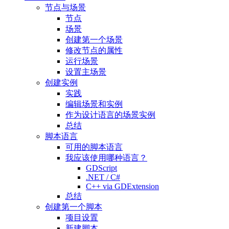
节点与场景
节点
场景
创建第一个场景
修改节点的属性
运行场景
设置主场景
创建实例
实践
编辑场景和实例
作为设计语言的场景实例
总结
脚本语言
可用的脚本语言
我应该使用哪种语言？
GDScript
.NET / C#
C++ via GDExtension
总结
创建第一个脚本
项目设置
新建脚本