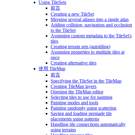
Using TileSets
前言
Creating a new TileSet
Merging several atlases into a single atlas
Adding collision, navigation and occlusion
to the TileSet
Assigning custom metadata to the TileSet's
tiles
Creating terrain sets (autotiling)
Assigning properties to multiple tiles at
once
Creating alternative tiles
使用 TileMap
前言
Specifying the TileSet in the TileMap
Creating TileMap layers
Opening the TileMap editor
Selecting tiles to use for painting
Painting modes and tools
Painting randomly using scattering
Saving and loading premade tile
placements using patterns
Handling tile connections automatically
using terrains