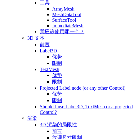
工具
ArrayMesh
MeshDataTool
SurfaceTool
ImmediateMesh
我应该使用哪一个？
3D 文本
前言
Label3D
优势
限制
TextMesh
优势
限制
Projected Label node (or any other Control)
优势
限制
Should I use Label3D, TextMesh or a projected
Control?
渲染
3D 渲染的局限性
前言
纹理尺寸限制