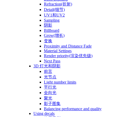
Refraction(折射)
Detail(细节)
UV1和UV2
Sampling
阴影
Billboard
Grow(增长)
变换
Proximity and Distance Fade
Material Settings
Render priority(渲染优先级)
Next Pass
3D 灯光和阴影
前言
光节点
Light number limits
平行光
全向光
聚光
影子图集
Balancing performance and quality
Using decals