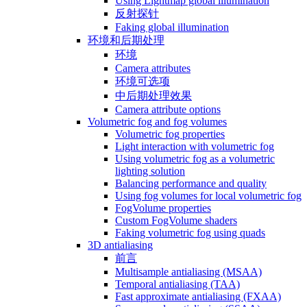
Using Lightmap global illumination
反射探针
Faking global illumination
环境和后期处理
环境
Camera attributes
环境可选项
中后期处理效果
Camera attribute options
Volumetric fog and fog volumes
Volumetric fog properties
Light interaction with volumetric fog
Using volumetric fog as a volumetric
lighting solution
Balancing performance and quality
Using fog volumes for local volumetric fog
FogVolume properties
Custom FogVolume shaders
Faking volumetric fog using quads
3D antialiasing
前言
Multisample antialiasing (MSAA)
Temporal antialiasing (TAA)
Fast approximate antialiasing (FXAA)