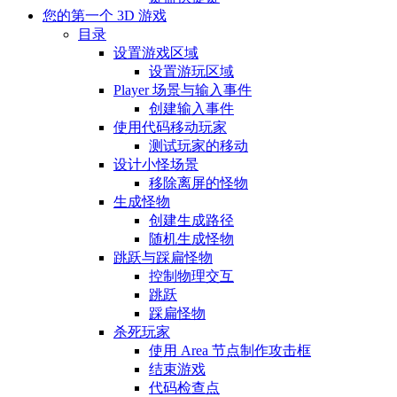
您的第一个 3D 游戏
目录
设置游戏区域
设置游玩区域
Player 场景与输入事件
创建输入事件
使用代码移动玩家
测试玩家的移动
设计小怪场景
移除离屏的怪物
生成怪物
创建生成路径
随机生成怪物
跳跃与踩扁怪物
控制物理交互
跳跃
踩扁怪物
杀死玩家
使用 Area 节点制作攻击框
结束游戏
代码检查点