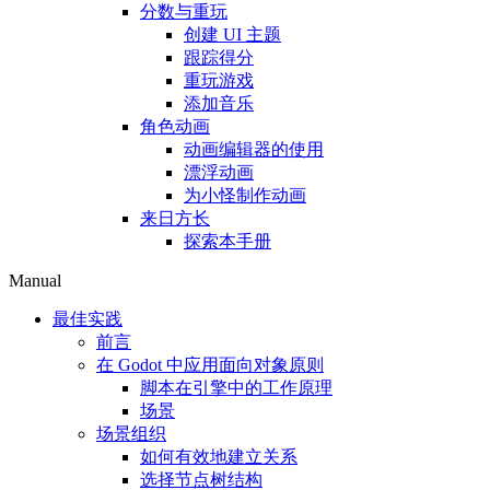
分数与重玩
创建 UI 主题
跟踪得分
重玩游戏
添加音乐
角色动画
动画编辑器的使用
漂浮动画
为小怪制作动画
来日方长
探索本手册
Manual
最佳实践
前言
在 Godot 中应用面向对象原则
脚本在引擎中的工作原理
场景
场景组织
如何有效地建立关系
选择节点树结构