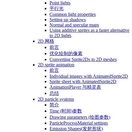
Point lights
平行光
Common light properties
Setting up shadows
Normal and specular maps
Using additive sprites as a faster alternative
to 2D lights
2D 网格
前言
优化绘制的像素
Converting Sprite2Ds to 2D meshes
2D sprite animation
前言
Individual images with AnimatedSprite2D
Sprite sheet with AnimatedSprite2D
AnimationPlayer 与精灵表
总结
2D particle systems
简介
Time (时间)参数
Drawing parameters (绘图参数)
ParticleProcessMaterial settings
Emission Shapes(发射形状)