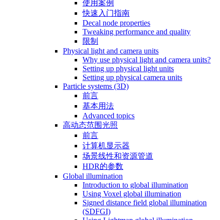
使用案例
快速入门指南
Decal node properties
Tweaking performance and quality
限制
Physical light and camera units
Why use physical light and camera units?
Setting up physical light units
Setting up physical camera units
Particle systems (3D)
前言
基本用法
Advanced topics
高动态范围光照
前言
计算机显示器
场景线性和资源管道
HDR的参数
Global illumination
Introduction to global illumination
Using Voxel global illumination
Signed distance field global illumination
(SDFGI)