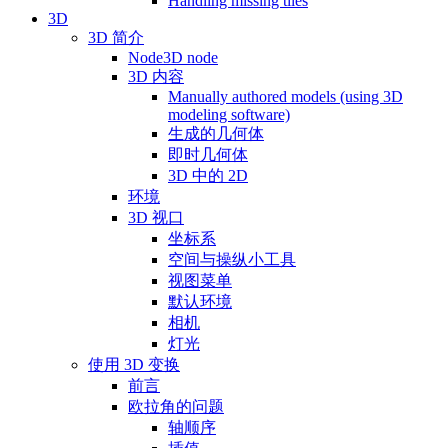
Handling missing tiles
3D
3D 简介
Node3D node
3D 内容
Manually authored models (using 3D
modeling software)
生成的几何体
即时几何体
3D 中的 2D
环境
3D 视口
坐标系
空间与操纵小工具
视图菜单
默认环境
相机
灯光
使用 3D 变换
前言
欧拉角的问题
轴顺序