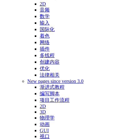
2D
音频
数学
输入
国际化
着色
网络
插件
多线程
创建内容
优化
法律相关
New pages since version 3.0
渐进式教程
编写脚本
项目工作流程
2D
3D
物理学
动画
GUI
视口