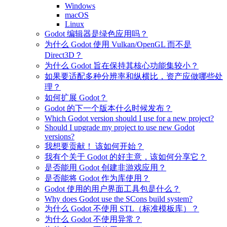
Windows
macOS
Linux
Godot 编辑器是绿色应用吗？
为什么 Godot 使用 Vulkan/OpenGL 而不是
Direct3D？
为什么 Godot 旨在保持其核心功能集较小？
如果要适配多种分辨率和纵横比，资产应做哪些处
理？
如何扩展 Godot？
Godot 的下一个版本什么时候发布？
Which Godot version should I use for a new project?
Should I upgrade my project to use new Godot
versions?
我想要贡献！ 该如何开始？
我有个关于 Godot 的好主意，该如何分享它？
是否能用 Godot 创建非游戏应用？
是否能将 Godot 作为库使用？
Godot 使用的用户界面工具包是什么？
Why does Godot use the SCons build system?
为什么 Godot 不使用 STL（标准模板库）？
为什么 Godot 不使用异常？