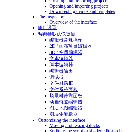
Creating and importing projects
Opening and importing projects
Downloading demos and templates
The Inspector
Overview of the interface
项目设置
编辑器默认快捷键
编辑器常规操作
2D / 画布项目编辑器
3D / 空间编辑器
文本编辑器
脚本编辑器
编辑器输出
调试器
文件对话框
文件系统面板
场景树停靠面板
动画轨道编辑器
图块地图编辑器
图块集编辑器
Customizing the interface
Moving and resizing docks
Splitting the script or shader editor to its