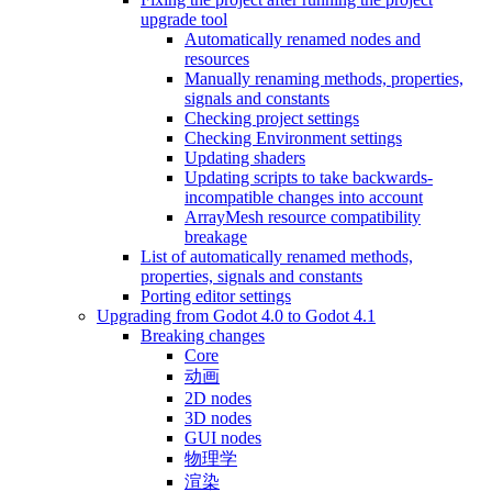
upgrade tool
Automatically renamed nodes and
resources
Manually renaming methods, properties,
signals and constants
Checking project settings
Checking Environment settings
Updating shaders
Updating scripts to take backwards-
incompatible changes into account
ArrayMesh resource compatibility
breakage
List of automatically renamed methods,
properties, signals and constants
Porting editor settings
Upgrading from Godot 4.0 to Godot 4.1
Breaking changes
Core
动画
2D nodes
3D nodes
GUI nodes
物理学
渲染