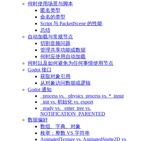
何时使用场景与脚本
匿名类型
命名的类型
Script 与 PackedScene 的性能
总结
自动加载与常规节点
切割音频问题
管理共享功能或数据
何时应使用自动加载
何时以及如何避免为任何事情使用节点
Godot 接口
获取对象引用
从对象访问数据或逻辑
Godot 通知
_process vs. _physics_process vs. *_input
_init vs. 初始化 vs. export
_ready vs. _enter_tree vs.
NOTIFICATION_PARENTED
数据偏好
数组、字典、对象
枚举：整数 VS 字符串
AnimatedTexture vs. AnimatedSprite2D vs.