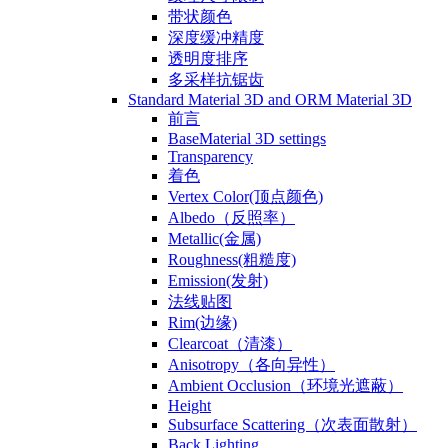
带状颜色
深度缓冲精度
透明度排序
多采样抗锯齿
Standard Material 3D and ORM Material 3D
前言
BaseMaterial 3D settings
Transparency
着色
Vertex Color(顶点颜色)
Albedo（反照率）
Metallic(金属)
Roughness(粗糙度)
Emission(发射)
法线贴图
Rim(边缘)
Clearcoat（清漆）
Anisotropy（各向异性）
Ambient Occlusion（环境光遮蔽）
Height
Subsurface Scattering（次表面散射）
Back Lighting