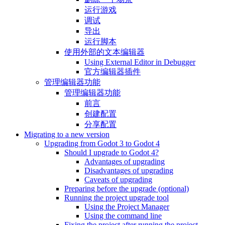
运行游戏
调试
导出
运行脚本
使用外部的文本编辑器
Using External Editor in Debugger
官方编辑器插件
管理编辑器功能
管理编辑器功能
前言
创建配置
分享配置
Migrating to a new version
Upgrading from Godot 3 to Godot 4
Should I upgrade to Godot 4?
Advantages of upgrading
Disadvantages of upgrading
Caveats of upgrading
Preparing before the upgrade (optional)
Running the project upgrade tool
Using the Project Manager
Using the command line
Fixing the project after running the project