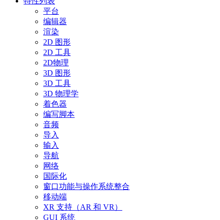
特性列表
平台
编辑器
渲染
2D 图形
2D 工具
2D物理
3D 图形
3D 工具
3D 物理学
着色器
编写脚本
音频
导入
输入
导航
网络
国际化
窗口功能与操作系统整合
移动端
XR 支持（AR 和 VR）
GUI 系统