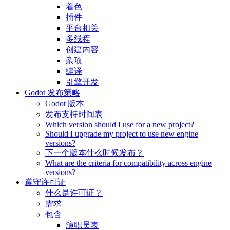
着色
插件
平台相关
多线程
创建内容
杂项
编译
引擎开发
Godot 发布策略
Godot 版本
发布支持时间表
Which version should I use for a new project?
Should I upgrade my project to use new engine
versions?
下一个版本什么时候发布？
What are the criteria for compatibility across engine
versions?
遵守许可证
什么是许可证？
需求
包含
演职员表