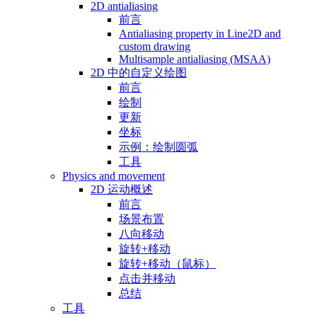
2D antialiasing
前言
Antialiasing property in Line2D and
custom drawing
Multisample antialiasing (MSAA)
2D 中的自定义绘图
前言
绘制
更新
坐标
示例：绘制圆弧
工具
Physics and movement
2D 运动概述
前言
场景布置
八向移动
旋转+移动
旋转+移动（鼠标）
点击并移动
总结
工具