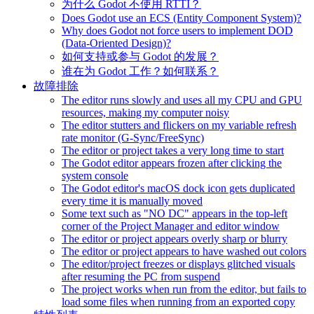
为什么 Godot 不使用 RTTI？
Does Godot use an ECS (Entity Component System)?
Why does Godot not force users to implement DOD
(Data-Oriented Design)?
如何支持或参与 Godot 的发展？
谁在为 Godot 工作？如何联系？
故障排除
The editor runs slowly and uses all my CPU and GPU
resources, making my computer noisy
The editor stutters and flickers on my variable refresh
rate monitor (G-Sync/FreeSync)
The editor or project takes a very long time to start
The Godot editor appears frozen after clicking the
system console
The Godot editor's macOS dock icon gets duplicated
every time it is manually moved
Some text such as "NO DC" appears in the top-left
corner of the Project Manager and editor window
The editor or project appears overly sharp or blurry
The editor or project appears to have washed out colors
The editor/project freezes or displays glitched visuals
after resuming the PC from suspend
The project works when run from the editor, but fails to
load some files when running from an exported copy