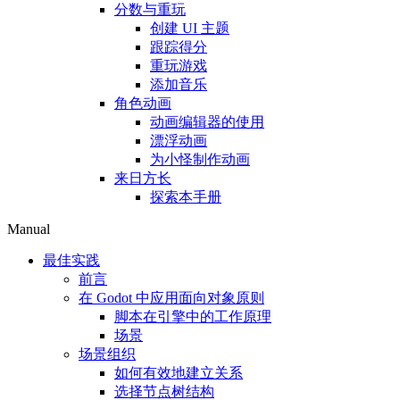
分数与重玩
创建 UI 主题
跟踪得分
重玩游戏
添加音乐
角色动画
动画编辑器的使用
漂浮动画
为小怪制作动画
来日方长
探索本手册
Manual
最佳实践
前言
在 Godot 中应用面向对象原则
脚本在引擎中的工作原理
场景
场景组织
如何有效地建立关系
选择节点树结构