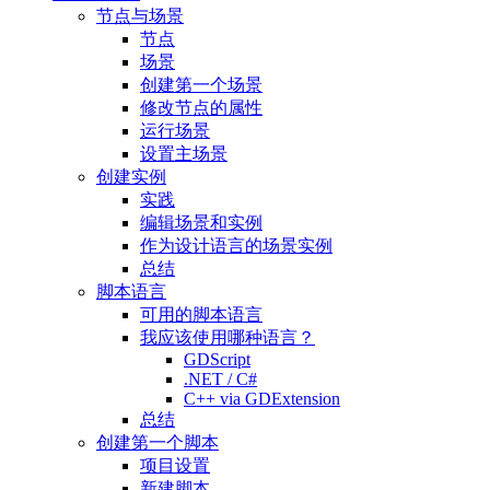
节点与场景
节点
场景
创建第一个场景
修改节点的属性
运行场景
设置主场景
创建实例
实践
编辑场景和实例
作为设计语言的场景实例
总结
脚本语言
可用的脚本语言
我应该使用哪种语言？
GDScript
.NET / C#
C++ via GDExtension
总结
创建第一个脚本
项目设置
新建脚本