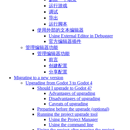
运行游戏
调试
导出
运行脚本
使用外部的文本编辑器
Using External Editor in Debugger
官方编辑器插件
管理编辑器功能
管理编辑器功能
前言
创建配置
分享配置
Migrating to a new version
Upgrading from Godot 3 to Godot 4
Should I upgrade to Godot 4?
Advantages of upgrading
Disadvantages of upgrading
Caveats of upgrading
Preparing before the upgrade (optional)
Running the project upgrade tool
Using the Project Manager
Using the command line
Fixing the project after running the project