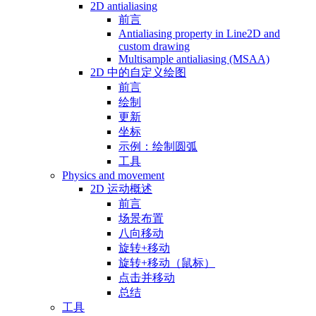
2D antialiasing
前言
Antialiasing property in Line2D and
custom drawing
Multisample antialiasing (MSAA)
2D 中的自定义绘图
前言
绘制
更新
坐标
示例：绘制圆弧
工具
Physics and movement
2D 运动概述
前言
场景布置
八向移动
旋转+移动
旋转+移动（鼠标）
点击并移动
总结
工具