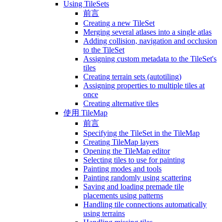
Using TileSets
前言
Creating a new TileSet
Merging several atlases into a single atlas
Adding collision, navigation and occlusion
to the TileSet
Assigning custom metadata to the TileSet's
tiles
Creating terrain sets (autotiling)
Assigning properties to multiple tiles at
once
Creating alternative tiles
使用 TileMap
前言
Specifying the TileSet in the TileMap
Creating TileMap layers
Opening the TileMap editor
Selecting tiles to use for painting
Painting modes and tools
Painting randomly using scattering
Saving and loading premade tile
placements using patterns
Handling tile connections automatically
using terrains