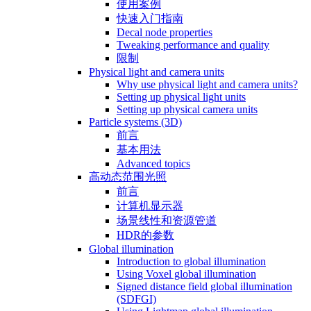
使用案例
快速入门指南
Decal node properties
Tweaking performance and quality
限制
Physical light and camera units
Why use physical light and camera units?
Setting up physical light units
Setting up physical camera units
Particle systems (3D)
前言
基本用法
Advanced topics
高动态范围光照
前言
计算机显示器
场景线性和资源管道
HDR的参数
Global illumination
Introduction to global illumination
Using Voxel global illumination
Signed distance field global illumination
(SDFGI)