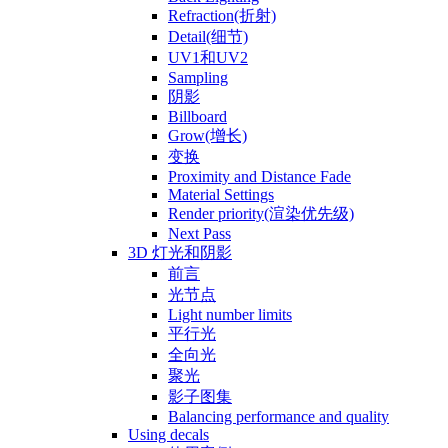
Refraction(折射)
Detail(细节)
UV1和UV2
Sampling
阴影
Billboard
Grow(增长)
变换
Proximity and Distance Fade
Material Settings
Render priority(渲染优先级)
Next Pass
3D 灯光和阴影
前言
光节点
Light number limits
平行光
全向光
聚光
影子图集
Balancing performance and quality
Using decals