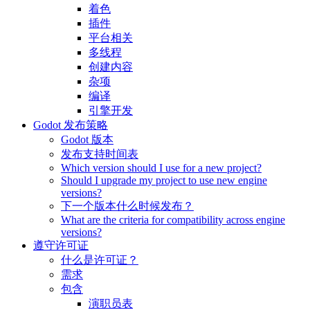
着色
插件
平台相关
多线程
创建内容
杂项
编译
引擎开发
Godot 发布策略
Godot 版本
发布支持时间表
Which version should I use for a new project?
Should I upgrade my project to use new engine
versions?
下一个版本什么时候发布？
What are the criteria for compatibility across engine
versions?
遵守许可证
什么是许可证？
需求
包含
演职员表