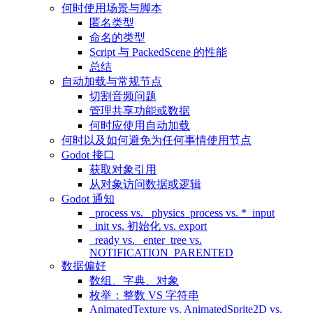
何时使用场景与脚本
匿名类型
命名的类型
Script 与 PackedScene 的性能
总结
自动加载与常规节点
切割音频问题
管理共享功能或数据
何时应使用自动加载
何时以及如何避免为任何事情使用节点
Godot 接口
获取对象引用
从对象访问数据或逻辑
Godot 通知
_process vs. _physics_process vs. *_input
_init vs. 初始化 vs. export
_ready vs. _enter_tree vs.
NOTIFICATION_PARENTED
数据偏好
数组、字典、对象
枚举：整数 VS 字符串
AnimatedTexture vs. AnimatedSprite2D vs.