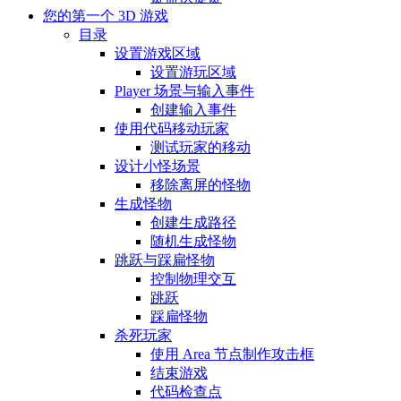
您的第一个 3D 游戏
目录
设置游戏区域
设置游玩区域
Player 场景与输入事件
创建输入事件
使用代码移动玩家
测试玩家的移动
设计小怪场景
移除离屏的怪物
生成怪物
创建生成路径
随机生成怪物
跳跃与踩扁怪物
控制物理交互
跳跃
踩扁怪物
杀死玩家
使用 Area 节点制作攻击框
结束游戏
代码检查点