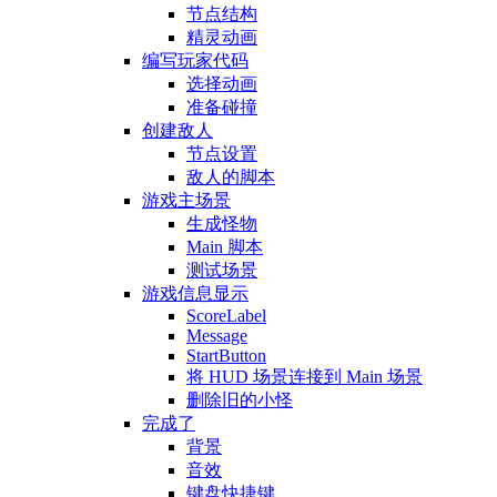
节点结构
精灵动画
编写玩家代码
选择动画
准备碰撞
创建敌人
节点设置
敌人的脚本
游戏主场景
生成怪物
Main 脚本
测试场景
游戏信息显示
ScoreLabel
Message
StartButton
将 HUD 场景连接到 Main 场景
删除旧的小怪
完成了
背景
音效
键盘快捷键