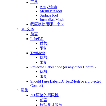
工具
ArrayMesh
MeshDataTool
SurfaceTool
ImmediateMesh
我应该使用哪一个？
3D 文本
前言
Label3D
优势
限制
TextMesh
优势
限制
Projected Label node (or any other Control)
优势
限制
Should I use Label3D, TextMesh or a projected
Control?
渲染
3D 渲染的局限性
前言
纹理尺寸限制