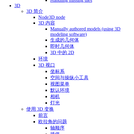
Handling missing tiles
3D
3D 简介
Node3D node
3D 内容
Manually authored models (using 3D
modeling software)
生成的几何体
即时几何体
3D 中的 2D
环境
3D 视口
坐标系
空间与操纵小工具
视图菜单
默认环境
相机
灯光
使用 3D 变换
前言
欧拉角的问题
轴顺序