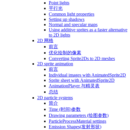
Point lights
平行光
Common light properties
Setting up shadows
Normal and specular maps
Using additive sprites as a faster alternative
to 2D lights
2D 网格
前言
优化绘制的像素
Converting Sprite2Ds to 2D meshes
2D sprite animation
前言
Individual images with AnimatedSprite2D
Sprite sheet with AnimatedSprite2D
AnimationPlayer 与精灵表
总结
2D particle systems
简介
Time (时间)参数
Drawing parameters (绘图参数)
ParticleProcessMaterial settings
Emission Shapes(发射形状)