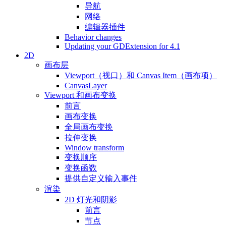
导航
网络
编辑器插件
Behavior changes
Updating your GDExtension for 4.1
2D
画布层
Viewport（视口）和 Canvas Item（画布项）
CanvasLayer
Viewport 和画布变换
前言
画布变换
全局画布变换
拉伸变换
Window transform
变换顺序
变换函数
提供自定义输入事件
渲染
2D 灯光和阴影
前言
节点