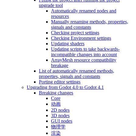
upgrade tool
Automatically renamed nodes and
resources
Manually renaming methods, properties,
signals and constants
Checking project settings
Checking Environment settings
Updating shaders
Updating scripts to take backwards-
incompatible changes into account
ArrayMesh resource compatibility
breakage
List of automatically renamed methods,
properties, signals and constants
Porting editor settings
Upgrading from Godot 4.0 to Godot 4.1
Breaking changes
Core
动画
2D nodes
3D nodes
GUI nodes
物理学
渲染