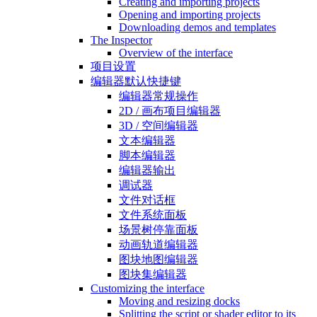
Creating and importing projects
Opening and importing projects
Downloading demos and templates
The Inspector
Overview of the interface
项目设置
编辑器默认快捷键
编辑器常规操作
2D / 画布项目编辑器
3D / 空间编辑器
文本编辑器
脚本编辑器
编辑器输出
调试器
文件对话框
文件系统面板
场景树停靠面板
动画轨道编辑器
图块地图编辑器
图块集编辑器
Customizing the interface
Moving and resizing docks
Splitting the script or shader editor to its