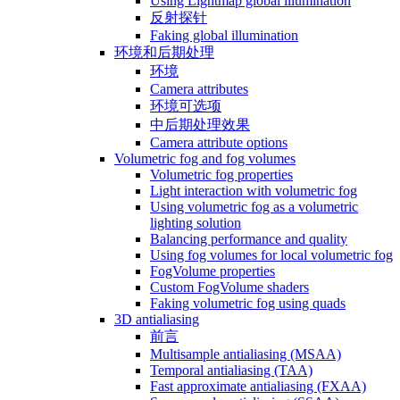
Using Lightmap global illumination
反射探针
Faking global illumination
环境和后期处理
环境
Camera attributes
环境可选项
中后期处理效果
Camera attribute options
Volumetric fog and fog volumes
Volumetric fog properties
Light interaction with volumetric fog
Using volumetric fog as a volumetric
lighting solution
Balancing performance and quality
Using fog volumes for local volumetric fog
FogVolume properties
Custom FogVolume shaders
Faking volumetric fog using quads
3D antialiasing
前言
Multisample antialiasing (MSAA)
Temporal antialiasing (TAA)
Fast approximate antialiasing (FXAA)