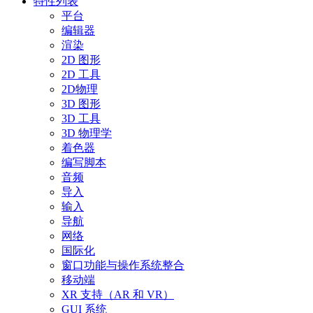
特性列表
平台
编辑器
渲染
2D 图形
2D 工具
2D物理
3D 图形
3D 工具
3D 物理学
着色器
编写脚本
音频
导入
输入
导航
网络
国际化
窗口功能与操作系统整合
移动端
XR 支持（AR 和 VR）
GUI 系统