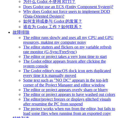
为什么 Godot 不使用 RTTI？
Does Godot use an ECS (Entity Component System)?
Why does Godot not force users to implement DOD
(Data-Oriented Design)?
如何支持或参与 Godot 的发展？
谁在为 Godot 工作？如何联系？
故障排除
The editor runs slowly and uses all my CPU and GPU
resources, making my computer noisy
The editor stutters and flickers on my variable refresh
rate monitor (G-Sync/FreeSync)
The editor or project takes a very long time to start
The Godot editor appears frozen after clicking the
system console
The Godot editor's macOS dock icon gets duplicated
every time it is manually moved
Some text such as "NO DC" appears in the top-left
corner of the Project Manager and editor window
The editor or project appears overly sharp or blurry
The editor or project appears to have washed out colors
The editor/project freezes or displays glitched visuals
after resuming the PC from suspend
The project works when run from the editor, but fails to
load some files when running from an exported copy