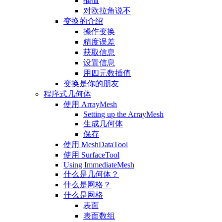
插值
对欧拉角说不
变换的介绍
操作变换
精度误差
获取信息
设置信息
用四元数插值
变换是你的朋友
程序式几何体
使用 ArrayMesh
Setting up the ArrayMesh
生成几何体
保存
使用 MeshDataTool
使用 SurfaceTool
Using ImmediateMesh
什么是几何体？
什么是网格？
什么是网格
表面
表面数组