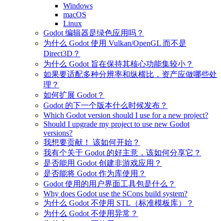
Windows
macOS
Linux
Godot 编辑器是绿色应用吗？
为什么 Godot 使用 Vulkan/OpenGL 而不是
Direct3D？
为什么 Godot 旨在保持其核心功能集较小？
如果要适配多种分辨率和纵横比，资产应做哪些处
理？
如何扩展 Godot？
Godot 的下一个版本什么时候发布？
Which Godot version should I use for a new project?
Should I upgrade my project to use new Godot
versions?
我想要贡献！ 该如何开始？
我有个关于 Godot 的好主意，该如何分享它？
是否能用 Godot 创建非游戏应用？
是否能将 Godot 作为库使用？
Godot 使用的用户界面工具包是什么？
Why does Godot use the SCons build system?
为什么 Godot 不使用 STL（标准模板库）？
为什么 Godot 不使用异常？