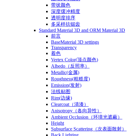
带状颜色
深度缓冲精度
透明度排序
多采样抗锯齿
Standard Material 3D and ORM Material 3D
前言
BaseMaterial 3D settings
Transparency
着色
Vertex Color(顶点颜色)
Albedo（反照率）
Metallic(金属)
Roughness(粗糙度)
Emission(发射)
法线贴图
Rim(边缘)
Clearcoat（清漆）
Anisotropy（各向异性）
Ambient Occlusion（环境光遮蔽）
Height
Subsurface Scattering（次表面散射）
Back Lighting