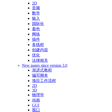
2D
音频
数学
输入
国际化
着色
网络
插件
多线程
创建内容
优化
法律相关
New pages since version 3.0
渐进式教程
编写脚本
项目工作流程
2D
3D
物理学
动画
GUI
视口