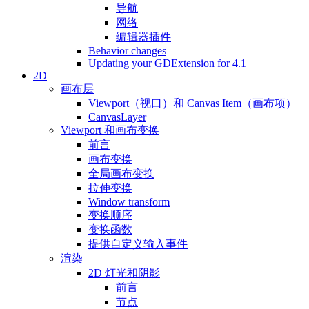
导航
网络
编辑器插件
Behavior changes
Updating your GDExtension for 4.1
2D
画布层
Viewport（视口）和 Canvas Item（画布项）
CanvasLayer
Viewport 和画布变换
前言
画布变换
全局画布变换
拉伸变换
Window transform
变换顺序
变换函数
提供自定义输入事件
渲染
2D 灯光和阴影
前言
节点