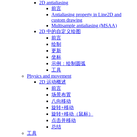
2D antialiasing
前言
Antialiasing property in Line2D and
custom drawing
Multisample antialiasing (MSAA)
2D 中的自定义绘图
前言
绘制
更新
坐标
示例：绘制圆弧
工具
Physics and movement
2D 运动概述
前言
场景布置
八向移动
旋转+移动
旋转+移动（鼠标）
点击并移动
总结
工具