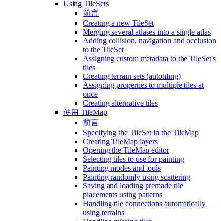
Using TileSets
前言
Creating a new TileSet
Merging several atlases into a single atlas
Adding collision, navigation and occlusion
to the TileSet
Assigning custom metadata to the TileSet's
tiles
Creating terrain sets (autotiling)
Assigning properties to multiple tiles at
once
Creating alternative tiles
使用 TileMap
前言
Specifying the TileSet in the TileMap
Creating TileMap layers
Opening the TileMap editor
Selecting tiles to use for painting
Painting modes and tools
Painting randomly using scattering
Saving and loading premade tile
placements using patterns
Handling tile connections automatically
using terrains