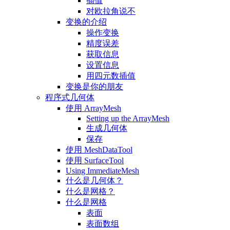
插值
对欧拉角说不
变换的介绍
操作变换
精度误差
获取信息
设置信息
用四元数插值
变换是你的朋友
程序式几何体
使用 ArrayMesh
Setting up the ArrayMesh
生成几何体
保存
使用 MeshDataTool
使用 SurfaceTool
Using ImmediateMesh
什么是几何体？
什么是网格？
什么是网格
表面
表面数组