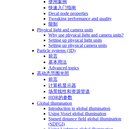
使用案例
快速入门指南
Decal node properties
Tweaking performance and quality
限制
Physical light and camera units
Why use physical light and camera units?
Setting up physical light units
Setting up physical camera units
Particle systems (3D)
前言
基本用法
Advanced topics
高动态范围光照
前言
计算机显示器
场景线性和资源管道
HDR的参数
Global illumination
Introduction to global illumination
Using Voxel global illumination
Signed distance field global illumination
(SDFGI)