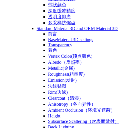
带状颜色
深度缓冲精度
透明度排序
多采样抗锯齿
Standard Material 3D and ORM Material 3D
前言
BaseMaterial 3D settings
Transparency
着色
Vertex Color(顶点颜色)
Albedo（反照率）
Metallic(金属)
Roughness(粗糙度)
Emission(发射)
法线贴图
Rim(边缘)
Clearcoat（清漆）
Anisotropy（各向异性）
Ambient Occlusion（环境光遮蔽）
Height
Subsurface Scattering（次表面散射）
Back Lighting