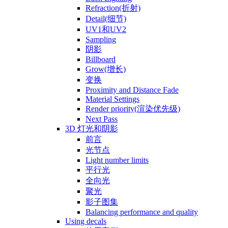
Refraction(折射)
Detail(细节)
UV1和UV2
Sampling
阴影
Billboard
Grow(增长)
变换
Proximity and Distance Fade
Material Settings
Render priority(渲染优先级)
Next Pass
3D 灯光和阴影
前言
光节点
Light number limits
平行光
全向光
聚光
影子图集
Balancing performance and quality
Using decals