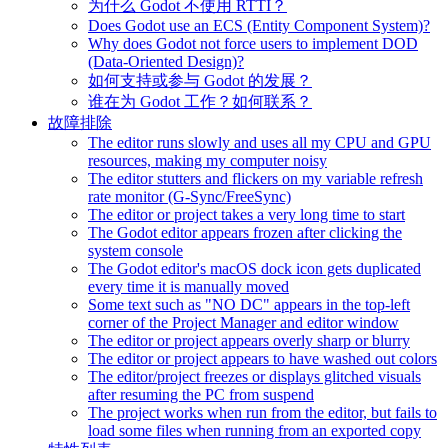
为什么 Godot 不使用 RTTI？
Does Godot use an ECS (Entity Component System)?
Why does Godot not force users to implement DOD
(Data-Oriented Design)?
如何支持或参与 Godot 的发展？
谁在为 Godot 工作？如何联系？
故障排除
The editor runs slowly and uses all my CPU and GPU
resources, making my computer noisy
The editor stutters and flickers on my variable refresh
rate monitor (G-Sync/FreeSync)
The editor or project takes a very long time to start
The Godot editor appears frozen after clicking the
system console
The Godot editor's macOS dock icon gets duplicated
every time it is manually moved
Some text such as "NO DC" appears in the top-left
corner of the Project Manager and editor window
The editor or project appears overly sharp or blurry
The editor or project appears to have washed out colors
The editor/project freezes or displays glitched visuals
after resuming the PC from suspend
The project works when run from the editor, but fails to
load some files when running from an exported copy