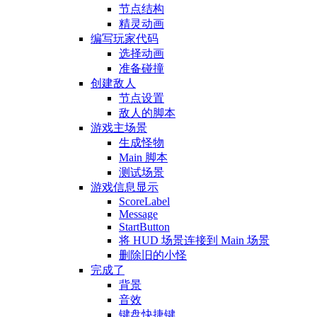
节点结构
精灵动画
编写玩家代码
选择动画
准备碰撞
创建敌人
节点设置
敌人的脚本
游戏主场景
生成怪物
Main 脚本
测试场景
游戏信息显示
ScoreLabel
Message
StartButton
将 HUD 场景连接到 Main 场景
删除旧的小怪
完成了
背景
音效
键盘快捷键