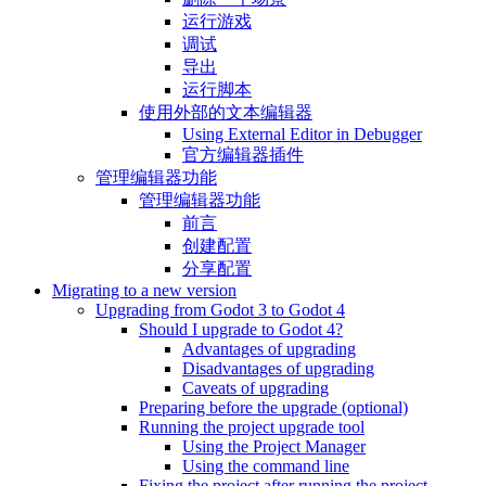
运行游戏
调试
导出
运行脚本
使用外部的文本编辑器
Using External Editor in Debugger
官方编辑器插件
管理编辑器功能
管理编辑器功能
前言
创建配置
分享配置
Migrating to a new version
Upgrading from Godot 3 to Godot 4
Should I upgrade to Godot 4?
Advantages of upgrading
Disadvantages of upgrading
Caveats of upgrading
Preparing before the upgrade (optional)
Running the project upgrade tool
Using the Project Manager
Using the command line
Fixing the project after running the project