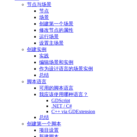
节点与场景
节点
场景
创建第一个场景
修改节点的属性
运行场景
设置主场景
创建实例
实践
编辑场景和实例
作为设计语言的场景实例
总结
脚本语言
可用的脚本语言
我应该使用哪种语言？
GDScript
.NET / C#
C++ via GDExtension
总结
创建第一个脚本
项目设置
新建脚本