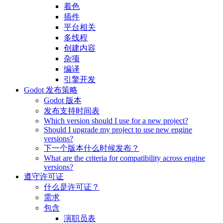
着色
插件
平台相关
多线程
创建内容
杂项
编译
引擎开发
Godot 发布策略
Godot 版本
发布支持时间表
Which version should I use for a new project?
Should I upgrade my project to use new engine
versions?
下一个版本什么时候发布？
What are the criteria for compatibility across engine
versions?
遵守许可证
什么是许可证？
需求
包含
演职员表