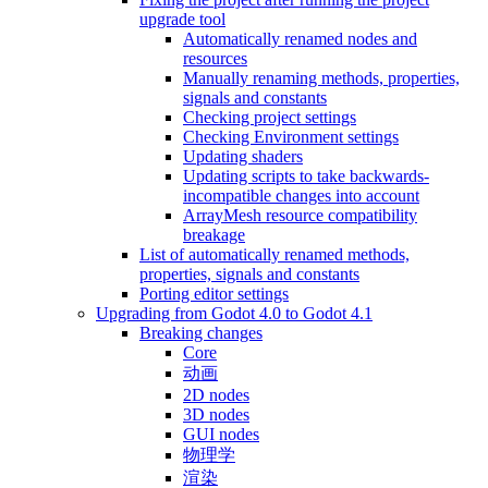
upgrade tool
Automatically renamed nodes and
resources
Manually renaming methods, properties,
signals and constants
Checking project settings
Checking Environment settings
Updating shaders
Updating scripts to take backwards-
incompatible changes into account
ArrayMesh resource compatibility
breakage
List of automatically renamed methods,
properties, signals and constants
Porting editor settings
Upgrading from Godot 4.0 to Godot 4.1
Breaking changes
Core
动画
2D nodes
3D nodes
GUI nodes
物理学
渲染