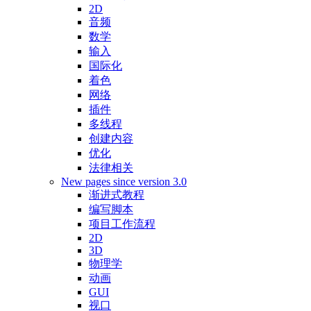
2D
音频
数学
输入
国际化
着色
网络
插件
多线程
创建内容
优化
法律相关
New pages since version 3.0
渐进式教程
编写脚本
项目工作流程
2D
3D
物理学
动画
GUI
视口