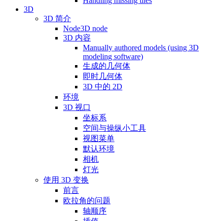
Handling missing tiles
3D
3D 简介
Node3D node
3D 内容
Manually authored models (using 3D
modeling software)
生成的几何体
即时几何体
3D 中的 2D
环境
3D 视口
坐标系
空间与操纵小工具
视图菜单
默认环境
相机
灯光
使用 3D 变换
前言
欧拉角的问题
轴顺序