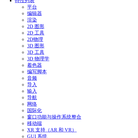
特性列表
平台
编辑器
渲染
2D 图形
2D 工具
2D物理
3D 图形
3D 工具
3D 物理学
着色器
编写脚本
音频
导入
输入
导航
网络
国际化
窗口功能与操作系统整合
移动端
XR 支持（AR 和 VR）
GUI 系统