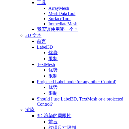
工具
ArrayMesh
MeshDataTool
SurfaceTool
ImmediateMesh
我应该使用哪一个？
3D 文本
前言
Label3D
优势
限制
TextMesh
优势
限制
Projected Label node (or any other Control)
优势
限制
Should I use Label3D, TextMesh or a projected
Control?
渲染
3D 渲染的局限性
前言
纹理尺寸限制