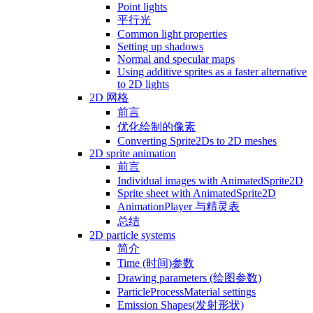
Point lights
平行光
Common light properties
Setting up shadows
Normal and specular maps
Using additive sprites as a faster alternative
to 2D lights
2D 网格
前言
优化绘制的像素
Converting Sprite2Ds to 2D meshes
2D sprite animation
前言
Individual images with AnimatedSprite2D
Sprite sheet with AnimatedSprite2D
AnimationPlayer 与精灵表
总结
2D particle systems
简介
Time (时间)参数
Drawing parameters (绘图参数)
ParticleProcessMaterial settings
Emission Shapes(发射形状)