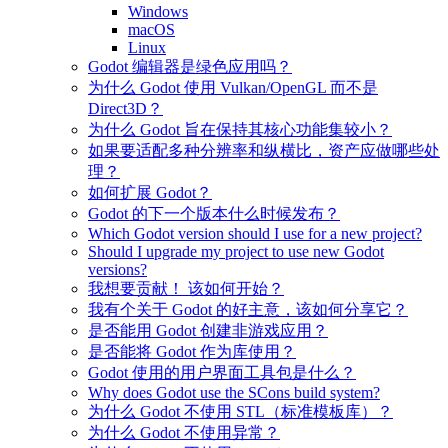
Windows
macOS
Linux
Godot 编辑器是绿色应用吗？
为什么 Godot 使用 Vulkan/OpenGL 而不是
Direct3D？
为什么 Godot 旨在保持其核心功能集较小？
如果要适配多种分辨率和纵横比，资产应做哪些处
理？
如何扩展 Godot？
Godot 的下一个版本什么时候发布？
Which Godot version should I use for a new project?
Should I upgrade my project to use new Godot
versions?
我想要贡献！ 该如何开始？
我有个关于 Godot 的好主意，该如何分享它？
是否能用 Godot 创建非游戏应用？
是否能将 Godot 作为库使用？
Godot 使用的用户界面工具包是什么？
Why does Godot use the SCons build system?
为什么 Godot 不使用 STL（标准模板库）？
为什么 Godot 不使用异常？