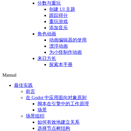
分数与重玩
创建 UI 主题
跟踪得分
重玩游戏
添加音乐
角色动画
动画编辑器的使用
漂浮动画
为小怪制作动画
来日方长
探索本手册
Manual
最佳实践
前言
在 Godot 中应用面向对象原则
脚本在引擎中的工作原理
场景
场景组织
如何有效地建立关系
选择节点树结构