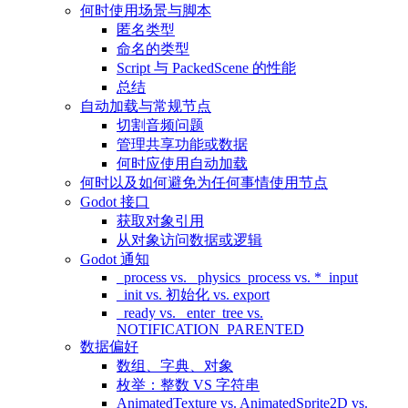
何时使用场景与脚本
匿名类型
命名的类型
Script 与 PackedScene 的性能
总结
自动加载与常规节点
切割音频问题
管理共享功能或数据
何时应使用自动加载
何时以及如何避免为任何事情使用节点
Godot 接口
获取对象引用
从对象访问数据或逻辑
Godot 通知
_process vs. _physics_process vs. *_input
_init vs. 初始化 vs. export
_ready vs. _enter_tree vs.
NOTIFICATION_PARENTED
数据偏好
数组、字典、对象
枚举：整数 VS 字符串
AnimatedTexture vs. AnimatedSprite2D vs.