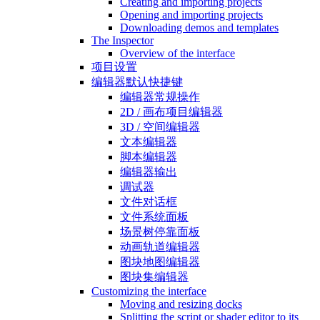
Creating and importing projects
Opening and importing projects
Downloading demos and templates
The Inspector
Overview of the interface
项目设置
编辑器默认快捷键
编辑器常规操作
2D / 画布项目编辑器
3D / 空间编辑器
文本编辑器
脚本编辑器
编辑器输出
调试器
文件对话框
文件系统面板
场景树停靠面板
动画轨道编辑器
图块地图编辑器
图块集编辑器
Customizing the interface
Moving and resizing docks
Splitting the script or shader editor to its