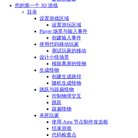
您的第一个 3D 游戏
目录
设置游戏区域
设置游玩区域
Player 场景与输入事件
创建输入事件
使用代码移动玩家
测试玩家的移动
设计小怪场景
移除离屏的怪物
生成怪物
创建生成路径
随机生成怪物
跳跃与踩扁怪物
控制物理交互
跳跃
踩扁怪物
杀死玩家
使用 Area 节点制作攻击框
结束游戏
代码检查点