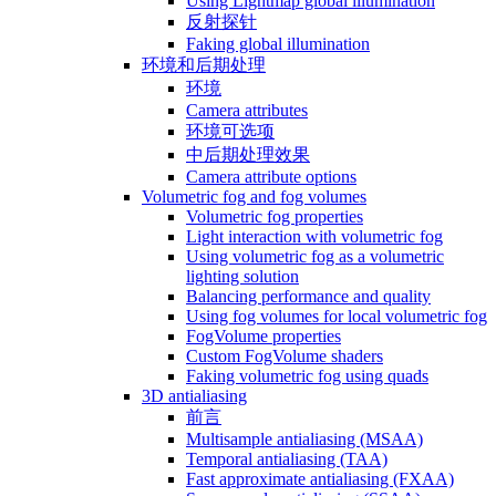
Using Lightmap global illumination
反射探针
Faking global illumination
环境和后期处理
环境
Camera attributes
环境可选项
中后期处理效果
Camera attribute options
Volumetric fog and fog volumes
Volumetric fog properties
Light interaction with volumetric fog
Using volumetric fog as a volumetric
lighting solution
Balancing performance and quality
Using fog volumes for local volumetric fog
FogVolume properties
Custom FogVolume shaders
Faking volumetric fog using quads
3D antialiasing
前言
Multisample antialiasing (MSAA)
Temporal antialiasing (TAA)
Fast approximate antialiasing (FXAA)