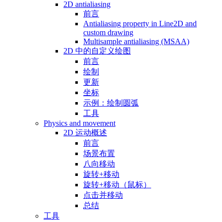
2D antialiasing
前言
Antialiasing property in Line2D and
custom drawing
Multisample antialiasing (MSAA)
2D 中的自定义绘图
前言
绘制
更新
坐标
示例：绘制圆弧
工具
Physics and movement
2D 运动概述
前言
场景布置
八向移动
旋转+移动
旋转+移动（鼠标）
点击并移动
总结
工具