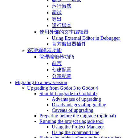
运行游戏
调试
导出
运行脚本
使用外部的文本编辑器
Using External Editor in Debugger
官方编辑器插件
管理编辑器功能
管理编辑器功能
前言
创建配置
分享配置
Migrating to a new version
Upgrading from Godot 3 to Godot 4
Should I upgrade to Godot 4?
Advantages of upgrading
Disadvantages of upgrading
Caveats of upgrading
Preparing before the upgrade (optional)
Running the project upgrade tool
Using the Project Manager
Using the command line
Fixing the project after running the project