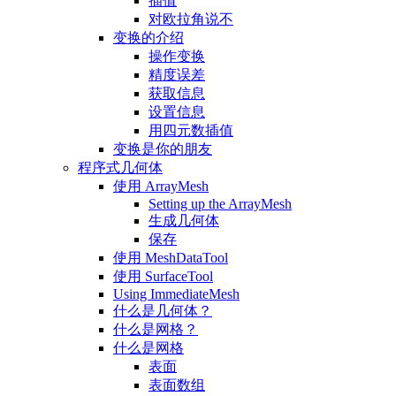
插值
对欧拉角说不
变换的介绍
操作变换
精度误差
获取信息
设置信息
用四元数插值
变换是你的朋友
程序式几何体
使用 ArrayMesh
Setting up the ArrayMesh
生成几何体
保存
使用 MeshDataTool
使用 SurfaceTool
Using ImmediateMesh
什么是几何体？
什么是网格？
什么是网格
表面
表面数组