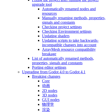
upgrade tool
Automatically renamed nodes and
resources
Manually renaming methods, properties,
signals and constants
Checking project settings
Checking Environment settings
Updating shaders
Updating scripts to take backwards-
incompatible changes into account
ArrayMesh resource compatibility
breakage
List of automatically renamed methods,
properties, signals and constants
Porting editor settings
Upgrading from Godot 4.0 to Godot 4.1
Breaking changes
Core
动画
2D nodes
3D nodes
GUI nodes
物理学
渲染