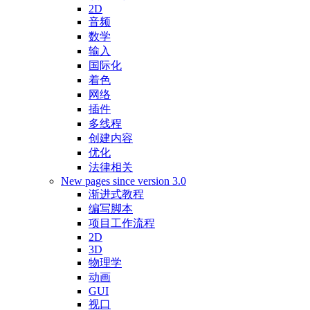
2D
音频
数学
输入
国际化
着色
网络
插件
多线程
创建内容
优化
法律相关
New pages since version 3.0
渐进式教程
编写脚本
项目工作流程
2D
3D
物理学
动画
GUI
视口