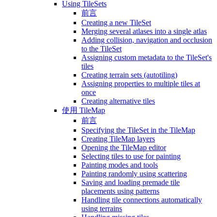
Using TileSets
前言
Creating a new TileSet
Merging several atlases into a single atlas
Adding collision, navigation and occlusion
to the TileSet
Assigning custom metadata to the TileSet's
tiles
Creating terrain sets (autotiling)
Assigning properties to multiple tiles at
once
Creating alternative tiles
使用 TileMap
前言
Specifying the TileSet in the TileMap
Creating TileMap layers
Opening the TileMap editor
Selecting tiles to use for painting
Painting modes and tools
Painting randomly using scattering
Saving and loading premade tile
placements using patterns
Handling tile connections automatically
using terrains