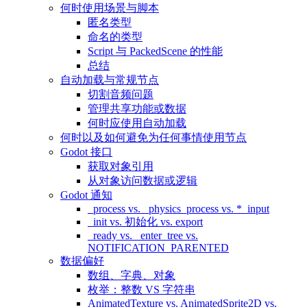
何时使用场景与脚本
匿名类型
命名的类型
Script 与 PackedScene 的性能
总结
自动加载与常规节点
切割音频问题
管理共享功能或数据
何时应使用自动加载
何时以及如何避免为任何事情使用节点
Godot 接口
获取对象引用
从对象访问数据或逻辑
Godot 通知
_process vs. _physics_process vs. *_input
_init vs. 初始化 vs. export
_ready vs. _enter_tree vs.
NOTIFICATION_PARENTED
数据偏好
数组、字典、对象
枚举：整数 VS 字符串
AnimatedTexture vs. AnimatedSprite2D vs.