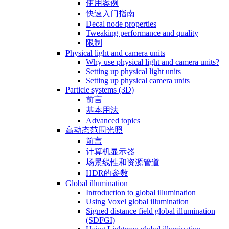
使用案例
快速入门指南
Decal node properties
Tweaking performance and quality
限制
Physical light and camera units
Why use physical light and camera units?
Setting up physical light units
Setting up physical camera units
Particle systems (3D)
前言
基本用法
Advanced topics
高动态范围光照
前言
计算机显示器
场景线性和资源管道
HDR的参数
Global illumination
Introduction to global illumination
Using Voxel global illumination
Signed distance field global illumination
(SDFGI)