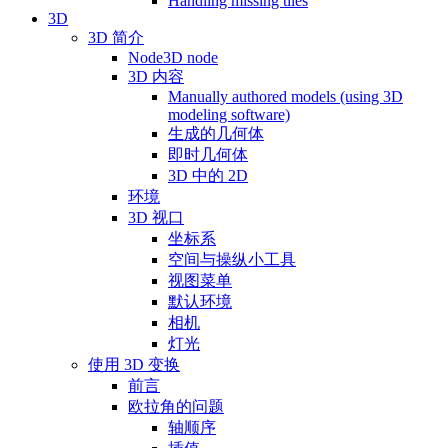
Handling missing tiles
3D
3D 简介
Node3D node
3D 内容
Manually authored models (using 3D
modeling software)
生成的几何体
即时几何体
3D 中的 2D
环境
3D 视口
坐标系
空间与操纵小工具
视图菜单
默认环境
相机
灯光
使用 3D 变换
前言
欧拉角的问题
轴顺序