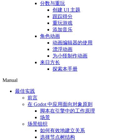
分数与重玩
创建 UI 主题
跟踪得分
重玩游戏
添加音乐
角色动画
动画编辑器的使用
漂浮动画
为小怪制作动画
来日方长
探索本手册
Manual
最佳实践
前言
在 Godot 中应用面向对象原则
脚本在引擎中的工作原理
场景
场景组织
如何有效地建立关系
选择节点树结构