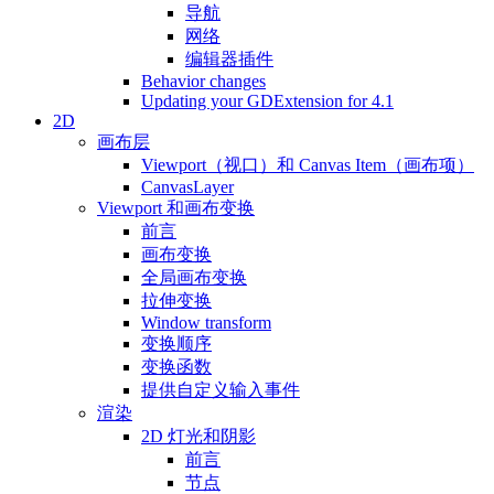
导航
网络
编辑器插件
Behavior changes
Updating your GDExtension for 4.1
2D
画布层
Viewport（视口）和 Canvas Item（画布项）
CanvasLayer
Viewport 和画布变换
前言
画布变换
全局画布变换
拉伸变换
Window transform
变换顺序
变换函数
提供自定义输入事件
渲染
2D 灯光和阴影
前言
节点