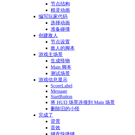
节点结构
精灵动画
编写玩家代码
选择动画
准备碰撞
创建敌人
节点设置
敌人的脚本
游戏主场景
生成怪物
Main 脚本
测试场景
游戏信息显示
ScoreLabel
Message
StartButton
将 HUD 场景连接到 Main 场景
删除旧的小怪
完成了
背景
音效
键盘快捷键