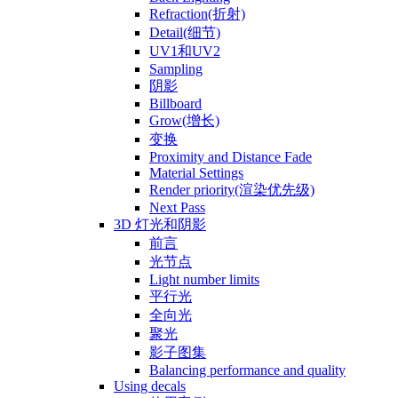
Refraction(折射)
Detail(细节)
UV1和UV2
Sampling
阴影
Billboard
Grow(增长)
变换
Proximity and Distance Fade
Material Settings
Render priority(渲染优先级)
Next Pass
3D 灯光和阴影
前言
光节点
Light number limits
平行光
全向光
聚光
影子图集
Balancing performance and quality
Using decals