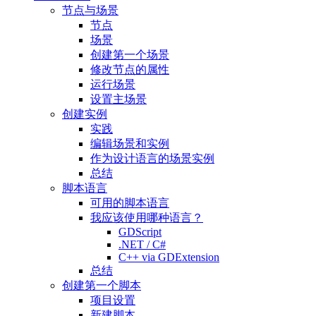
节点与场景
节点
场景
创建第一个场景
修改节点的属性
运行场景
设置主场景
创建实例
实践
编辑场景和实例
作为设计语言的场景实例
总结
脚本语言
可用的脚本语言
我应该使用哪种语言？
GDScript
.NET / C#
C++ via GDExtension
总结
创建第一个脚本
项目设置
新建脚本