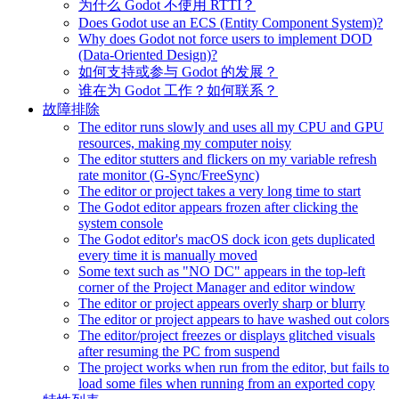
为什么 Godot 不使用 RTTI？
Does Godot use an ECS (Entity Component System)?
Why does Godot not force users to implement DOD
(Data-Oriented Design)?
如何支持或参与 Godot 的发展？
谁在为 Godot 工作？如何联系？
故障排除
The editor runs slowly and uses all my CPU and GPU
resources, making my computer noisy
The editor stutters and flickers on my variable refresh
rate monitor (G-Sync/FreeSync)
The editor or project takes a very long time to start
The Godot editor appears frozen after clicking the
system console
The Godot editor's macOS dock icon gets duplicated
every time it is manually moved
Some text such as "NO DC" appears in the top-left
corner of the Project Manager and editor window
The editor or project appears overly sharp or blurry
The editor or project appears to have washed out colors
The editor/project freezes or displays glitched visuals
after resuming the PC from suspend
The project works when run from the editor, but fails to
load some files when running from an exported copy