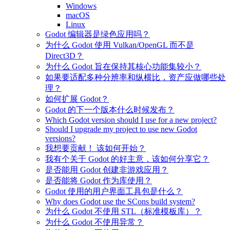
Windows
macOS
Linux
Godot 编辑器是绿色应用吗？
为什么 Godot 使用 Vulkan/OpenGL 而不是
Direct3D？
为什么 Godot 旨在保持其核心功能集较小？
如果要适配多种分辨率和纵横比，资产应做哪些处
理？
如何扩展 Godot？
Godot 的下一个版本什么时候发布？
Which Godot version should I use for a new project?
Should I upgrade my project to use new Godot
versions?
我想要贡献！ 该如何开始？
我有个关于 Godot 的好主意，该如何分享它？
是否能用 Godot 创建非游戏应用？
是否能将 Godot 作为库使用？
Godot 使用的用户界面工具包是什么？
Why does Godot use the SCons build system?
为什么 Godot 不使用 STL（标准模板库）？
为什么 Godot 不使用异常？