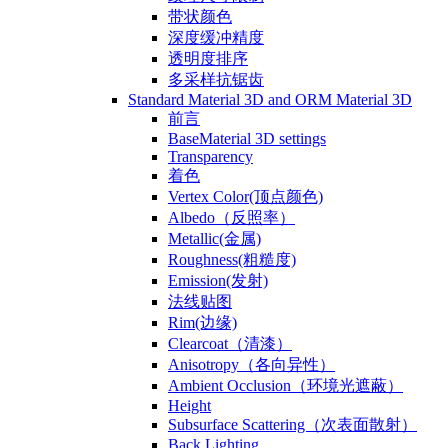
带状颜色
深度缓冲精度
透明度排序
多采样抗锯齿
Standard Material 3D and ORM Material 3D
前言
BaseMaterial 3D settings
Transparency
着色
Vertex Color(顶点颜色)
Albedo（反照率）
Metallic(金属)
Roughness(粗糙度)
Emission(发射)
法线贴图
Rim(边缘)
Clearcoat（清漆）
Anisotropy（各向异性）
Ambient Occlusion（环境光遮蔽）
Height
Subsurface Scattering（次表面散射）
Back Lighting