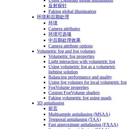
Using Lightmap global illumination
反射探针
Faking global illumination
环境和后期处理
环境
Camera attributes
环境可选项
中后期处理效果
Camera attribute options
Volumetric fog and fog volumes
Volumetric fog properties
Light interaction with volumetric fog
Using volumetric fog as a volumetric
lighting solution
Balancing performance and quality
Using fog volumes for local volumetric fog
FogVolume properties
Custom FogVolume shaders
Faking volumetric fog using quads
3D antialiasing
前言
Multisample antialiasing (MSAA)
Temporal antialiasing (TAA)
Fast approximate antialiasing (FXAA)