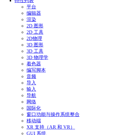
特性列表
平台
编辑器
渲染
2D 图形
2D 工具
2D物理
3D 图形
3D 工具
3D 物理学
着色器
编写脚本
音频
导入
输入
导航
网络
国际化
窗口功能与操作系统整合
移动端
XR 支持（AR 和 VR）
GUI 系统