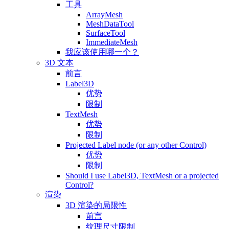
工具
ArrayMesh
MeshDataTool
SurfaceTool
ImmediateMesh
我应该使用哪一个？
3D 文本
前言
Label3D
优势
限制
TextMesh
优势
限制
Projected Label node (or any other Control)
优势
限制
Should I use Label3D, TextMesh or a projected
Control?
渲染
3D 渲染的局限性
前言
纹理尺寸限制