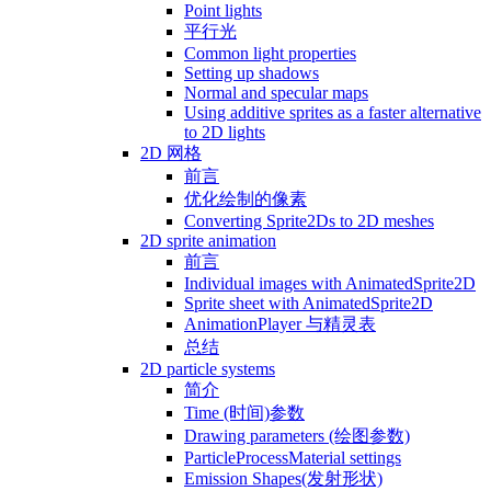
Point lights
平行光
Common light properties
Setting up shadows
Normal and specular maps
Using additive sprites as a faster alternative
to 2D lights
2D 网格
前言
优化绘制的像素
Converting Sprite2Ds to 2D meshes
2D sprite animation
前言
Individual images with AnimatedSprite2D
Sprite sheet with AnimatedSprite2D
AnimationPlayer 与精灵表
总结
2D particle systems
简介
Time (时间)参数
Drawing parameters (绘图参数)
ParticleProcessMaterial settings
Emission Shapes(发射形状)