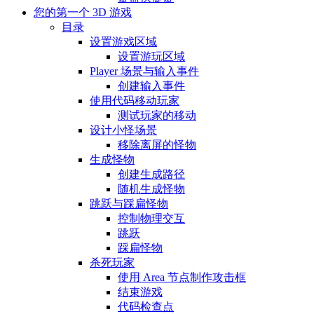
您的第一个 3D 游戏
目录
设置游戏区域
设置游玩区域
Player 场景与输入事件
创建输入事件
使用代码移动玩家
测试玩家的移动
设计小怪场景
移除离屏的怪物
生成怪物
创建生成路径
随机生成怪物
跳跃与踩扁怪物
控制物理交互
跳跃
踩扁怪物
杀死玩家
使用 Area 节点制作攻击框
结束游戏
代码检查点