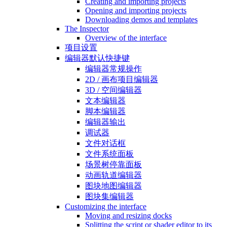
Creating and importing projects
Opening and importing projects
Downloading demos and templates
The Inspector
Overview of the interface
项目设置
编辑器默认快捷键
编辑器常规操作
2D / 画布项目编辑器
3D / 空间编辑器
文本编辑器
脚本编辑器
编辑器输出
调试器
文件对话框
文件系统面板
场景树停靠面板
动画轨道编辑器
图块地图编辑器
图块集编辑器
Customizing the interface
Moving and resizing docks
Splitting the script or shader editor to its