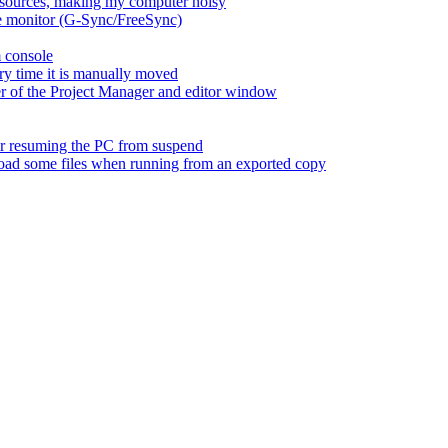
esources, making my computer noisy
ate monitor (G-Sync/FreeSync)
m console
ry time it is manually moved
er of the Project Manager and editor window
fter resuming the PC from suspend
 load some files when running from an exported copy