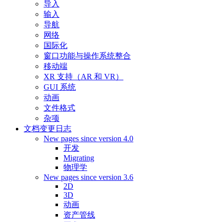
导入
输入
导航
网络
国际化
窗口功能与操作系统整合
移动端
XR 支持（AR 和 VR）
GUI 系统
动画
文件格式
杂项
文档变更日志
New pages since version 4.0
开发
Migrating
物理学
New pages since version 3.6
2D
3D
动画
资产管线