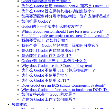
Godot 编辑器是绿色应用吗？
为什么 Godot 使用 Vulkan/OpenGL 而不是 Direct3D
为什么 Godot 旨在保持其核心功能集较小？
如果要适配多种分辨率和纵横比，资产应做哪些处
如何扩展 Godot？
Godot 的下一个版本什么时候发布？
Which Godot version should I use for a new project?
Should I upgrade my project to use new Godot versions?
我想要贡献！ 该如何开始？
我有个关于 Godot 的好主意，该如何分享它？
是否能用 Godot 创建非游戏应用？
是否能将 Godot 作为库使用？
Godot 使用的用户界面工具包是什么？
Why does Godot use the SCons build system?
为什么 Godot 不使用 STL（标准模板库）？
为什么 Godot 不使用异常？
为什么 Godot 不使用 RTTI？
Does Godot use an ECS (Entity Component System)?
Why does Godot not force users to implement DOD (Dat
如何支持或参与 Godot 的发展？
谁在为 Godot 工作？如何联系？
故障排除