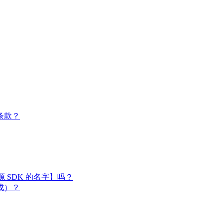
条款？
闭源 SDK 的名字】吗？
成）？