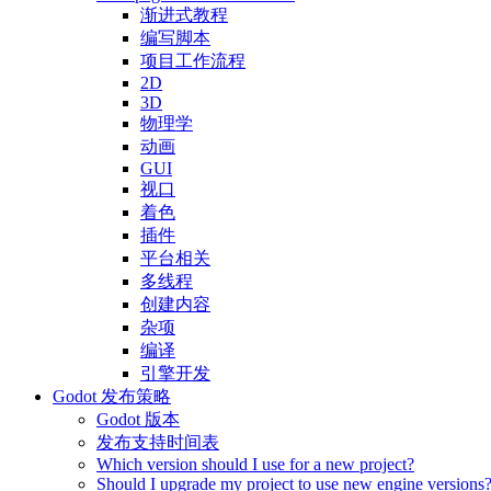
渐进式教程
编写脚本
项目工作流程
2D
3D
物理学
动画
GUI
视口
着色
插件
平台相关
多线程
创建内容
杂项
编译
引擎开发
Godot 发布策略
Godot 版本
发布支持时间表
Which version should I use for a new project?
Should I upgrade my project to use new engine versions