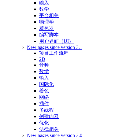
输入
数学
平台相关
物理学
着色器
编写脚本
用户界面（UI）
New pages since version 3.1
项目工作流程
2D
音频
数学
输入
国际化
着色
网络
插件
多线程
创建内容
优化
法律相关
New pages since version 3.0