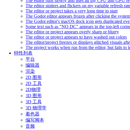
The editor runs slowly and uses all my CPU and GPU r
The editor stutters and flickers on my variable refresh r
The editor or project takes a very long time to start
The Godot editor appears frozen after clicking the syste
The Godot editor's macOS dock icon gets duplicated eve
Some text such as "NO DC" appears in the top-left corn
The editor or project appears overly sharp or blurry
The editor or project appears to have washed out colors
The editor/project freezes or displays glitched visuals a
The project works when run from the editor, but fails to
特性列表
平台
编辑器
渲染
2D 图形
2D 工具
2D物理
3D 图形
3D 工具
3D 物理学
着色器
编写脚本
音频