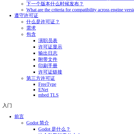
下一个版本什么时候发布？
What are the criteria for compatibility across engine vers
遵守许可证
什么是许可证？
需求
包含
演职员表
许可证显示
输出日志
附带文件
印刷手册
许可证链接
第三方许可证
FreeType
ENet
mbed TLS
入门
前言
Godot 简介
Godot 是什么？