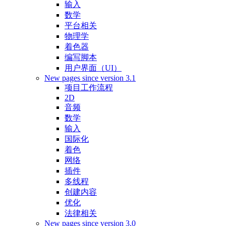
输入
数学
平台相关
物理学
着色器
编写脚本
用户界面（UI）
New pages since version 3.1
项目工作流程
2D
音频
数学
输入
国际化
着色
网络
插件
多线程
创建内容
优化
法律相关
New pages since version 3.0