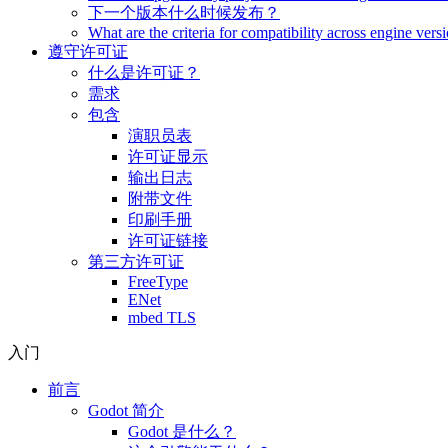
下一个版本什么时候发布？
What are the criteria for compatibility across engine vers
遵守许可证
什么是许可证？
需求
包含
演职员表
许可证显示
输出日志
附带文件
印刷手册
许可证链接
第三方许可证
FreeType
ENet
mbed TLS
入门
前言
Godot 简介
Godot 是什么？