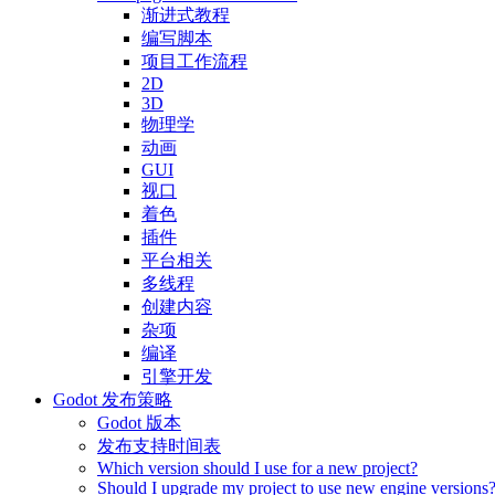
渐进式教程
编写脚本
项目工作流程
2D
3D
物理学
动画
GUI
视口
着色
插件
平台相关
多线程
创建内容
杂项
编译
引擎开发
Godot 发布策略
Godot 版本
发布支持时间表
Which version should I use for a new project?
Should I upgrade my project to use new engine versions