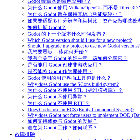
Godot 编辑器是绿色应用吗？
为什么 Godot 使用 Vulkan/OpenGL 而不是 Direct3D
为什么 Godot 旨在保持其核心功能集较小？
如果要适配多种分辨率和纵横比，资产应做哪些处
如何扩展 Godot？
Godot 的下一个版本什么时候发布？
Which Godot version should I use for a new project?
Should I upgrade my project to use new Godot versions?
我想要贡献！ 该如何开始？
我有个关于 Godot 的好主意，该如何分享它？
是否能用 Godot 创建非游戏应用？
是否能将 Godot 作为库使用？
Godot 使用的用户界面工具包是什么？
Why does Godot use the SCons build system?
为什么 Godot 不使用 STL（标准模板库）？
为什么 Godot 不使用异常？
为什么 Godot 不使用 RTTI？
Does Godot use an ECS (Entity Component System)?
Why does Godot not force users to implement DOD (Dat
如何支持或参与 Godot 的发展？
谁在为 Godot 工作？如何联系？
故障排除