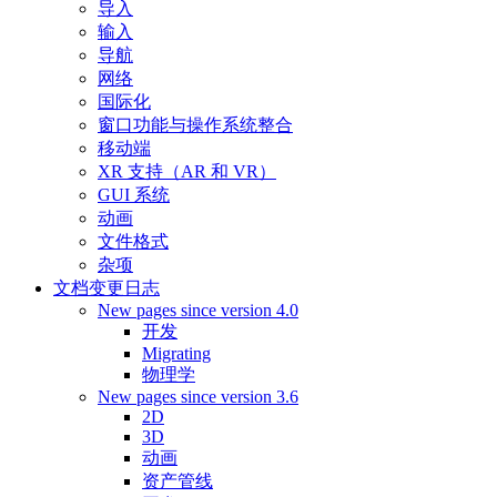
导入
输入
导航
网络
国际化
窗口功能与操作系统整合
移动端
XR 支持（AR 和 VR）
GUI 系统
动画
文件格式
杂项
文档变更日志
New pages since version 4.0
开发
Migrating
物理学
New pages since version 3.6
2D
3D
动画
资产管线