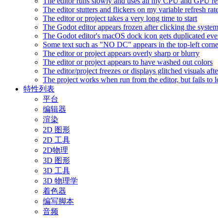
The editor runs slowly and uses all my CPU and GPU r
The editor stutters and flickers on my variable refresh r
The editor or project takes a very long time to start
The Godot editor appears frozen after clicking the syste
The Godot editor's macOS dock icon gets duplicated eve
Some text such as "NO DC" appears in the top-left corn
The editor or project appears overly sharp or blurry
The editor or project appears to have washed out colors
The editor/project freezes or displays glitched visuals a
The project works when run from the editor, but fails to
特性列表
平台
编辑器
渲染
2D 图形
2D 工具
2D物理
3D 图形
3D 工具
3D 物理学
着色器
编写脚本
音频