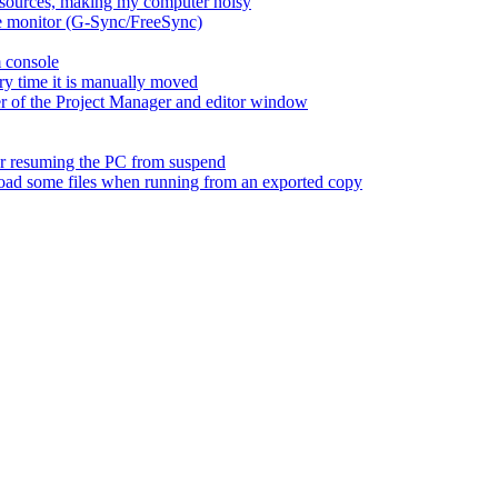
esources, making my computer noisy
ate monitor (G-Sync/FreeSync)
m console
ry time it is manually moved
er of the Project Manager and editor window
fter resuming the PC from suspend
 load some files when running from an exported copy