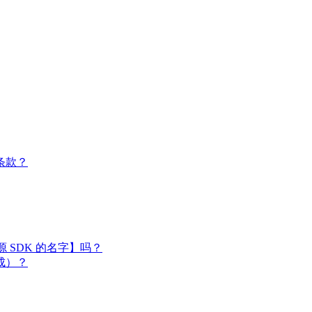
条款？
闭源 SDK 的名字】吗？
成）？