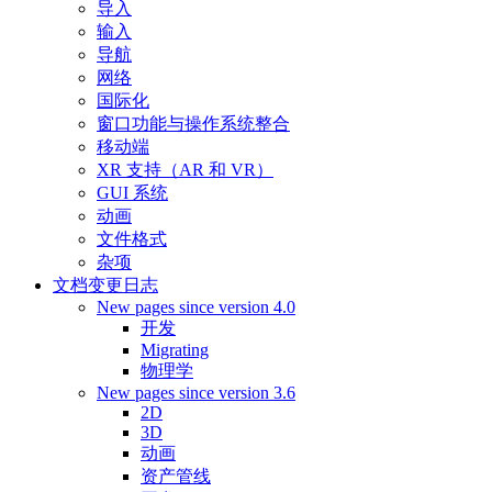
导入
输入
导航
网络
国际化
窗口功能与操作系统整合
移动端
XR 支持（AR 和 VR）
GUI 系统
动画
文件格式
杂项
文档变更日志
New pages since version 4.0
开发
Migrating
物理学
New pages since version 3.6
2D
3D
动画
资产管线