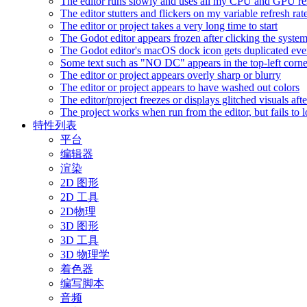
The editor runs slowly and uses all my CPU and GPU r
The editor stutters and flickers on my variable refresh r
The editor or project takes a very long time to start
The Godot editor appears frozen after clicking the syste
The Godot editor's macOS dock icon gets duplicated eve
Some text such as "NO DC" appears in the top-left corn
The editor or project appears overly sharp or blurry
The editor or project appears to have washed out colors
The editor/project freezes or displays glitched visuals a
The project works when run from the editor, but fails to
特性列表
平台
编辑器
渲染
2D 图形
2D 工具
2D物理
3D 图形
3D 工具
3D 物理学
着色器
编写脚本
音频