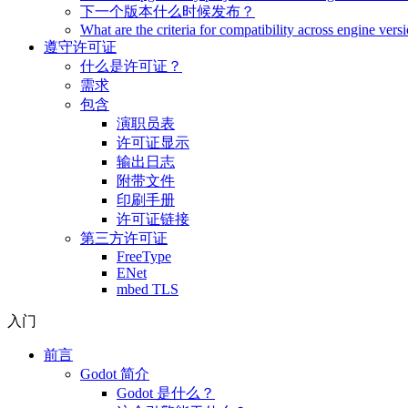
下一个版本什么时候发布？
What are the criteria for compatibility across engine vers
遵守许可证
什么是许可证？
需求
包含
演职员表
许可证显示
输出日志
附带文件
印刷手册
许可证链接
第三方许可证
FreeType
ENet
mbed TLS
入门
前言
Godot 简介
Godot 是什么？