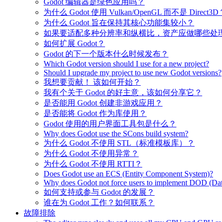
Godot 编辑器是绿色应用吗？
为什么 Godot 使用 Vulkan/OpenGL 而不是 Direct3D
为什么 Godot 旨在保持其核心功能集较小？
如果要适配多种分辨率和纵横比，资产应做哪些处
如何扩展 Godot？
Godot 的下一个版本什么时候发布？
Which Godot version should I use for a new project?
Should I upgrade my project to use new Godot versions?
我想要贡献！ 该如何开始？
我有个关于 Godot 的好主意，该如何分享它？
是否能用 Godot 创建非游戏应用？
是否能将 Godot 作为库使用？
Godot 使用的用户界面工具包是什么？
Why does Godot use the SCons build system?
为什么 Godot 不使用 STL（标准模板库）？
为什么 Godot 不使用异常？
为什么 Godot 不使用 RTTI？
Does Godot use an ECS (Entity Component System)?
Why does Godot not force users to implement DOD (Dat
如何支持或参与 Godot 的发展？
谁在为 Godot 工作？如何联系？
故障排除