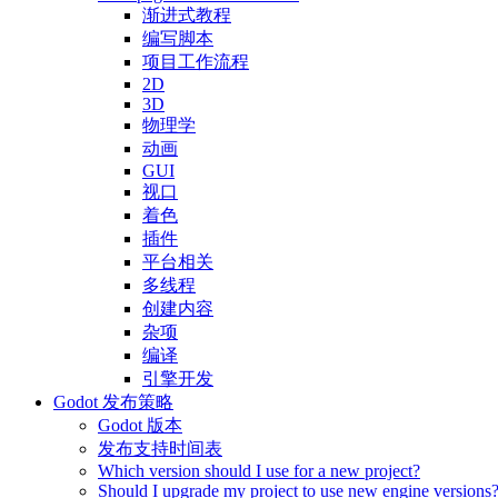
渐进式教程
编写脚本
项目工作流程
2D
3D
物理学
动画
GUI
视口
着色
插件
平台相关
多线程
创建内容
杂项
编译
引擎开发
Godot 发布策略
Godot 版本
发布支持时间表
Which version should I use for a new project?
Should I upgrade my project to use new engine versions