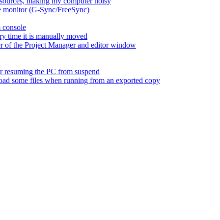
esources, making my computer noisy
ate monitor (G-Sync/FreeSync)
m console
ry time it is manually moved
er of the Project Manager and editor window
fter resuming the PC from suspend
 load some files when running from an exported copy