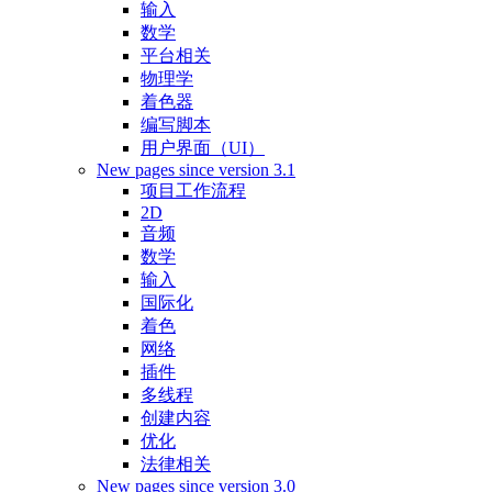
输入
数学
平台相关
物理学
着色器
编写脚本
用户界面（UI）
New pages since version 3.1
项目工作流程
2D
音频
数学
输入
国际化
着色
网络
插件
多线程
创建内容
优化
法律相关
New pages since version 3.0