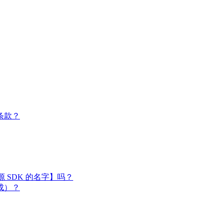
条款？
闭源 SDK 的名字】吗？
成）？