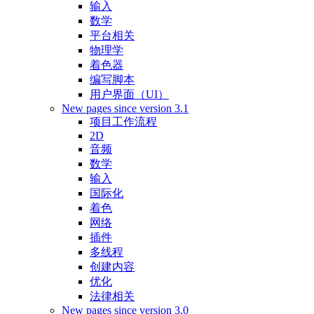
输入
数学
平台相关
物理学
着色器
编写脚本
用户界面（UI）
New pages since version 3.1
项目工作流程
2D
音频
数学
输入
国际化
着色
网络
插件
多线程
创建内容
优化
法律相关
New pages since version 3.0