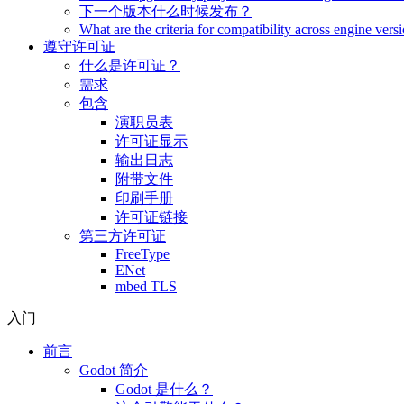
下一个版本什么时候发布？
What are the criteria for compatibility across engine vers
遵守许可证
什么是许可证？
需求
包含
演职员表
许可证显示
输出日志
附带文件
印刷手册
许可证链接
第三方许可证
FreeType
ENet
mbed TLS
入门
前言
Godot 简介
Godot 是什么？