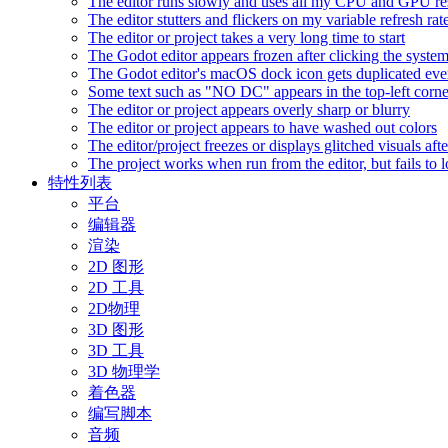
The editor runs slowly and uses all my CPU and GPU r
The editor stutters and flickers on my variable refresh r
The editor or project takes a very long time to start
The Godot editor appears frozen after clicking the syste
The Godot editor's macOS dock icon gets duplicated eve
Some text such as "NO DC" appears in the top-left corn
The editor or project appears overly sharp or blurry
The editor or project appears to have washed out colors
The editor/project freezes or displays glitched visuals a
The project works when run from the editor, but fails to
特性列表
平台
编辑器
渲染
2D 图形
2D 工具
2D物理
3D 图形
3D 工具
3D 物理学
着色器
编写脚本
音频