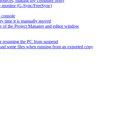
esources, making my computer noisy
ate monitor (G-Sync/FreeSync)
m console
ry time it is manually moved
er of the Project Manager and editor window
fter resuming the PC from suspend
 load some files when running from an exported copy