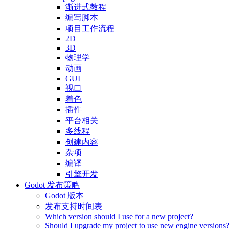
渐进式教程
编写脚本
项目工作流程
2D
3D
物理学
动画
GUI
视口
着色
插件
平台相关
多线程
创建内容
杂项
编译
引擎开发
Godot 发布策略
Godot 版本
发布支持时间表
Which version should I use for a new project?
Should I upgrade my project to use new engine versions