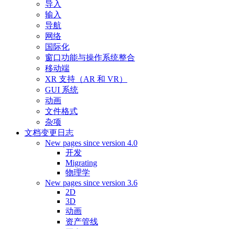
导入
输入
导航
网络
国际化
窗口功能与操作系统整合
移动端
XR 支持（AR 和 VR）
GUI 系统
动画
文件格式
杂项
文档变更日志
New pages since version 4.0
开发
Migrating
物理学
New pages since version 3.6
2D
3D
动画
资产管线