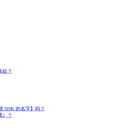
条款？
闭源 SDK 的名字】吗？
成）？