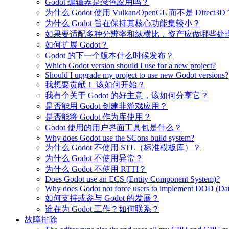
Godot 编辑器是绿色应用吗？
为什么 Godot 使用 Vulkan/OpenGL 而不是 Direct3D
为什么 Godot 旨在保持其核心功能集较小？
如果要适配多种分辨率和纵横比，资产应做哪些处
如何扩展 Godot？
Godot 的下一个版本什么时候发布？
Which Godot version should I use for a new project?
Should I upgrade my project to use new Godot versions?
我想要贡献！ 该如何开始？
我有个关于 Godot 的好主意，该如何分享它？
是否能用 Godot 创建非游戏应用？
是否能将 Godot 作为库使用？
Godot 使用的用户界面工具包是什么？
Why does Godot use the SCons build system?
为什么 Godot 不使用 STL（标准模板库）？
为什么 Godot 不使用异常？
为什么 Godot 不使用 RTTI？
Does Godot use an ECS (Entity Component System)?
Why does Godot not force users to implement DOD (Dat
如何支持或参与 Godot 的发展？
谁在为 Godot 工作？如何联系？
故障排除