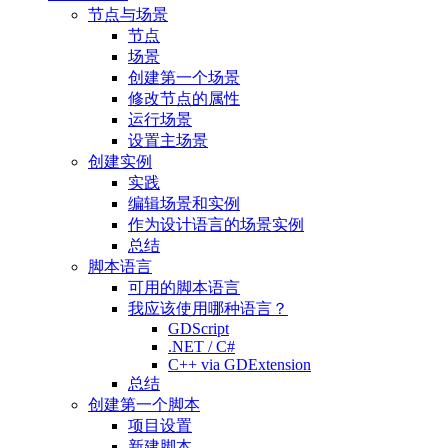
节点与场景
节点
场景
创建第一个场景
修改节点的属性
运行场景
设置主场景
创建实例
实践
编辑场景和实例
作为设计语言的场景实例
总结
脚本语言
可用的脚本语言
我应该使用哪种语言？
GDScript
.NET / C#
C++ via GDExtension
总结
创建第一个脚本
项目设置
新建脚本