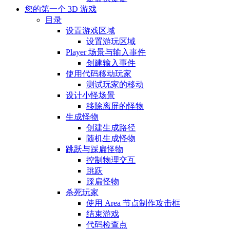
您的第一个 3D 游戏
目录
设置游戏区域
设置游玩区域
Player 场景与输入事件
创建输入事件
使用代码移动玩家
测试玩家的移动
设计小怪场景
移除离屏的怪物
生成怪物
创建生成路径
随机生成怪物
跳跃与踩扁怪物
控制物理交互
跳跃
踩扁怪物
杀死玩家
使用 Area 节点制作攻击框
结束游戏
代码检查点