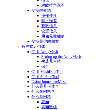
插值
对欧拉角说不
变换的介绍
操作变换
精度误差
获取信息
设置信息
用四元数插值
变换是你的朋友
程序式几何体
使用 ArrayMesh
Setting up the ArrayMesh
生成几何体
保存
使用 MeshDataTool
使用 SurfaceTool
Using ImmediateMesh
什么是几何体？
什么是网格？
什么是网格
表面
表面数组