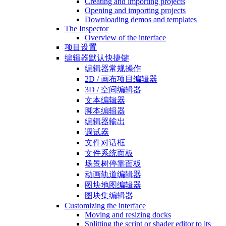
Creating and importing projects
Opening and importing projects
Downloading demos and templates
The Inspector
Overview of the interface
项目设置
编辑器默认快捷键
编辑器常规操作
2D / 画布项目编辑器
3D / 空间编辑器
文本编辑器
脚本编辑器
编辑器输出
调试器
文件对话框
文件系统面板
场景树停靠面板
动画轨道编辑器
图块地图编辑器
图块集编辑器
Customizing the interface
Moving and resizing docks
Splitting the script or shader editor to its