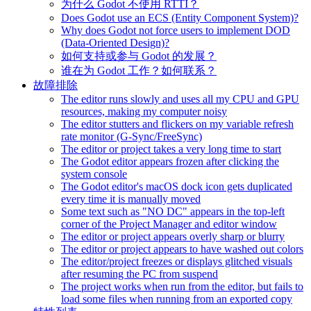
为什么 Godot 不使用 RTTI？
Does Godot use an ECS (Entity Component System)?
Why does Godot not force users to implement DOD
(Data-Oriented Design)?
如何支持或参与 Godot 的发展？
谁在为 Godot 工作？如何联系？
故障排除
The editor runs slowly and uses all my CPU and GPU
resources, making my computer noisy
The editor stutters and flickers on my variable refresh
rate monitor (G-Sync/FreeSync)
The editor or project takes a very long time to start
The Godot editor appears frozen after clicking the
system console
The Godot editor's macOS dock icon gets duplicated
every time it is manually moved
Some text such as "NO DC" appears in the top-left
corner of the Project Manager and editor window
The editor or project appears overly sharp or blurry
The editor or project appears to have washed out colors
The editor/project freezes or displays glitched visuals
after resuming the PC from suspend
The project works when run from the editor, but fails to
load some files when running from an exported copy