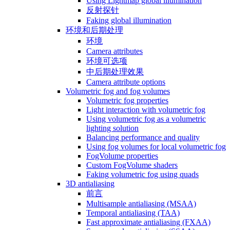
Using Lightmap global illumination
反射探针
Faking global illumination
环境和后期处理
环境
Camera attributes
环境可选项
中后期处理效果
Camera attribute options
Volumetric fog and fog volumes
Volumetric fog properties
Light interaction with volumetric fog
Using volumetric fog as a volumetric
lighting solution
Balancing performance and quality
Using fog volumes for local volumetric fog
FogVolume properties
Custom FogVolume shaders
Faking volumetric fog using quads
3D antialiasing
前言
Multisample antialiasing (MSAA)
Temporal antialiasing (TAA)
Fast approximate antialiasing (FXAA)