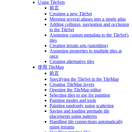
Using TileSets
前言
Creating a new TileSet
Merging several atlases into a single atlas
Adding collision, navigation and occlusion
to the TileSet
Assigning custom metadata to the TileSet's
tiles
Creating terrain sets (autotiling)
Assigning properties to multiple tiles at
once
Creating alternative tiles
使用 TileMap
前言
Specifying the TileSet in the TileMap
Creating TileMap layers
Opening the TileMap editor
Selecting tiles to use for painting
Painting modes and tools
Painting randomly using scattering
Saving and loading premade tile
placements using patterns
Handling tile connections automatically
using terrains