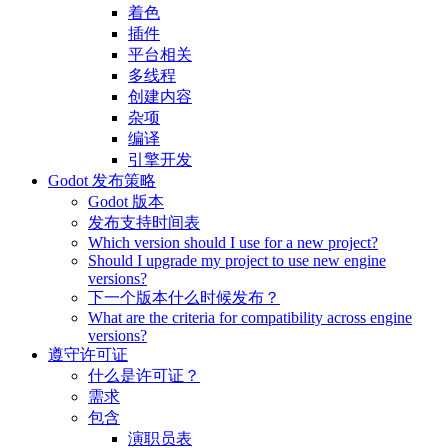
着色
插件
平台相关
多线程
创建内容
杂项
编译
引擎开发
Godot 发布策略
Godot 版本
发布支持时间表
Which version should I use for a new project?
Should I upgrade my project to use new engine
versions?
下一个版本什么时候发布？
What are the criteria for compatibility across engine
versions?
遵守许可证
什么是许可证？
需求
包含
演职员表