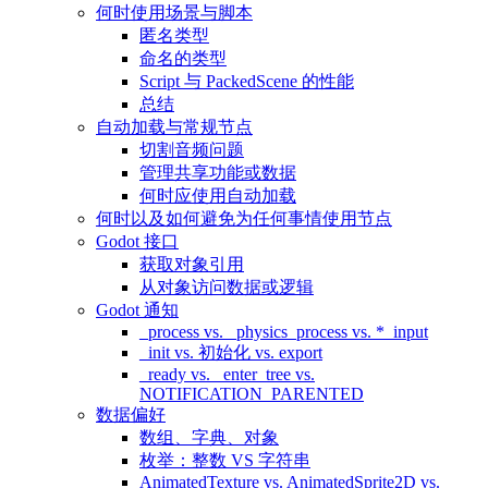
何时使用场景与脚本
匿名类型
命名的类型
Script 与 PackedScene 的性能
总结
自动加载与常规节点
切割音频问题
管理共享功能或数据
何时应使用自动加载
何时以及如何避免为任何事情使用节点
Godot 接口
获取对象引用
从对象访问数据或逻辑
Godot 通知
_process vs. _physics_process vs. *_input
_init vs. 初始化 vs. export
_ready vs. _enter_tree vs.
NOTIFICATION_PARENTED
数据偏好
数组、字典、对象
枚举：整数 VS 字符串
AnimatedTexture vs. AnimatedSprite2D vs.