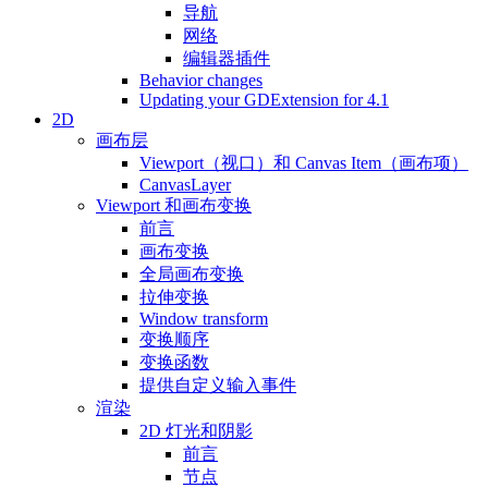
导航
网络
编辑器插件
Behavior changes
Updating your GDExtension for 4.1
2D
画布层
Viewport（视口）和 Canvas Item（画布项）
CanvasLayer
Viewport 和画布变换
前言
画布变换
全局画布变换
拉伸变换
Window transform
变换顺序
变换函数
提供自定义输入事件
渲染
2D 灯光和阴影
前言
节点