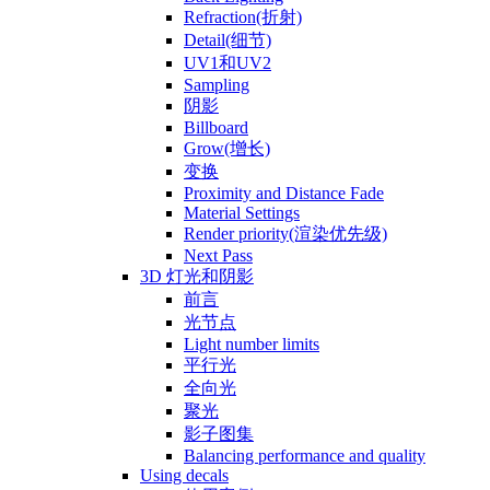
Refraction(折射)
Detail(细节)
UV1和UV2
Sampling
阴影
Billboard
Grow(增长)
变换
Proximity and Distance Fade
Material Settings
Render priority(渲染优先级)
Next Pass
3D 灯光和阴影
前言
光节点
Light number limits
平行光
全向光
聚光
影子图集
Balancing performance and quality
Using decals