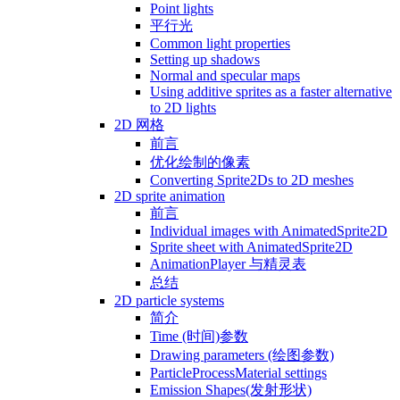
Point lights
平行光
Common light properties
Setting up shadows
Normal and specular maps
Using additive sprites as a faster alternative
to 2D lights
2D 网格
前言
优化绘制的像素
Converting Sprite2Ds to 2D meshes
2D sprite animation
前言
Individual images with AnimatedSprite2D
Sprite sheet with AnimatedSprite2D
AnimationPlayer 与精灵表
总结
2D particle systems
简介
Time (时间)参数
Drawing parameters (绘图参数)
ParticleProcessMaterial settings
Emission Shapes(发射形状)