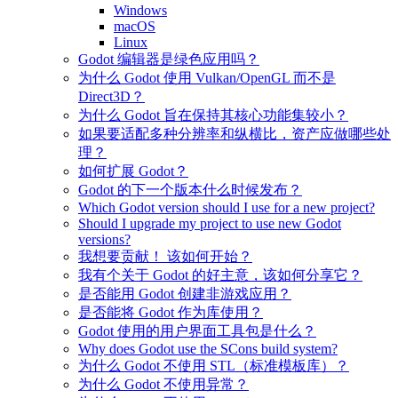
Windows
macOS
Linux
Godot 编辑器是绿色应用吗？
为什么 Godot 使用 Vulkan/OpenGL 而不是
Direct3D？
为什么 Godot 旨在保持其核心功能集较小？
如果要适配多种分辨率和纵横比，资产应做哪些处
理？
如何扩展 Godot？
Godot 的下一个版本什么时候发布？
Which Godot version should I use for a new project?
Should I upgrade my project to use new Godot
versions?
我想要贡献！ 该如何开始？
我有个关于 Godot 的好主意，该如何分享它？
是否能用 Godot 创建非游戏应用？
是否能将 Godot 作为库使用？
Godot 使用的用户界面工具包是什么？
Why does Godot use the SCons build system?
为什么 Godot 不使用 STL（标准模板库）？
为什么 Godot 不使用异常？