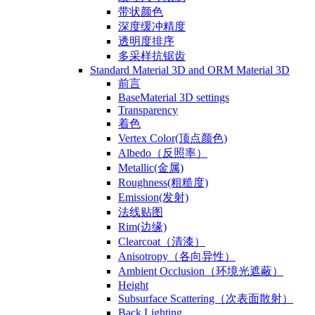
带状颜色
深度缓冲精度
透明度排序
多采样抗锯齿
Standard Material 3D and ORM Material 3D
前言
BaseMaterial 3D settings
Transparency
着色
Vertex Color(顶点颜色)
Albedo（反照率）
Metallic(金属)
Roughness(粗糙度)
Emission(发射)
法线贴图
Rim(边缘)
Clearcoat（清漆）
Anisotropy（各向异性）
Ambient Occlusion（环境光遮蔽）
Height
Subsurface Scattering（次表面散射）
Back Lighting