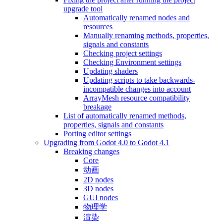
upgrade tool
Automatically renamed nodes and
resources
Manually renaming methods, properties,
signals and constants
Checking project settings
Checking Environment settings
Updating shaders
Updating scripts to take backwards-
incompatible changes into account
ArrayMesh resource compatibility
breakage
List of automatically renamed methods,
properties, signals and constants
Porting editor settings
Upgrading from Godot 4.0 to Godot 4.1
Breaking changes
Core
动画
2D nodes
3D nodes
GUI nodes
物理学
渲染