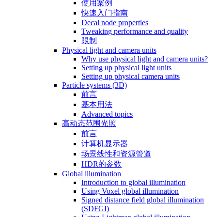
使用案例
快速入门指南
Decal node properties
Tweaking performance and quality
限制
Physical light and camera units
Why use physical light and camera units?
Setting up physical light units
Setting up physical camera units
Particle systems (3D)
前言
基本用法
Advanced topics
高动态范围光照
前言
计算机显示器
场景线性和资源管道
HDR的参数
Global illumination
Introduction to global illumination
Using Voxel global illumination
Signed distance field global illumination
(SDFGI)