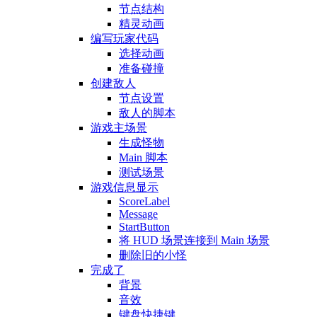
节点结构
精灵动画
编写玩家代码
选择动画
准备碰撞
创建敌人
节点设置
敌人的脚本
游戏主场景
生成怪物
Main 脚本
测试场景
游戏信息显示
ScoreLabel
Message
StartButton
将 HUD 场景连接到 Main 场景
删除旧的小怪
完成了
背景
音效
键盘快捷键