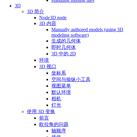
Handling missing tiles
3D
3D 简介
Node3D node
3D 内容
Manually authored models (using 3D
modeling software)
生成的几何体
即时几何体
3D 中的 2D
环境
3D 视口
坐标系
空间与操纵小工具
视图菜单
默认环境
相机
灯光
使用 3D 变换
前言
欧拉角的问题
轴顺序