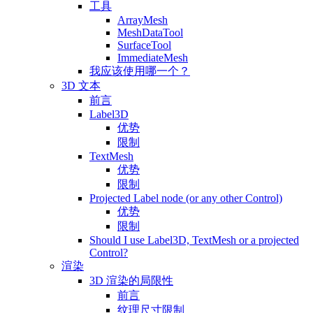
工具
ArrayMesh
MeshDataTool
SurfaceTool
ImmediateMesh
我应该使用哪一个？
3D 文本
前言
Label3D
优势
限制
TextMesh
优势
限制
Projected Label node (or any other Control)
优势
限制
Should I use Label3D, TextMesh or a projected
Control?
渲染
3D 渲染的局限性
前言
纹理尺寸限制