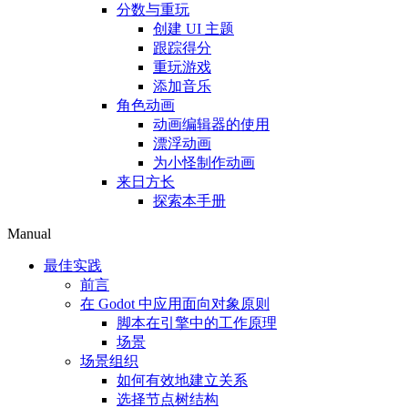
分数与重玩
创建 UI 主题
跟踪得分
重玩游戏
添加音乐
角色动画
动画编辑器的使用
漂浮动画
为小怪制作动画
来日方长
探索本手册
Manual
最佳实践
前言
在 Godot 中应用面向对象原则
脚本在引擎中的工作原理
场景
场景组织
如何有效地建立关系
选择节点树结构