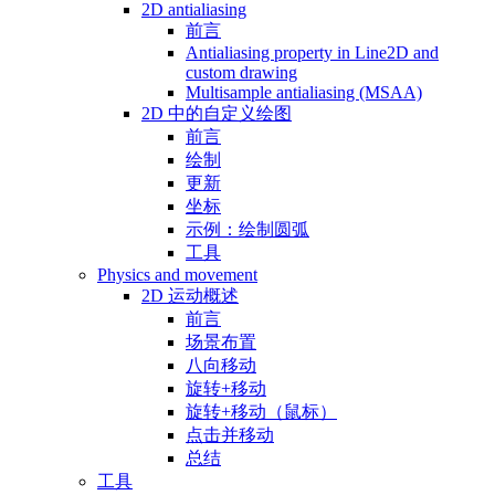
2D antialiasing
前言
Antialiasing property in Line2D and
custom drawing
Multisample antialiasing (MSAA)
2D 中的自定义绘图
前言
绘制
更新
坐标
示例：绘制圆弧
工具
Physics and movement
2D 运动概述
前言
场景布置
八向移动
旋转+移动
旋转+移动（鼠标）
点击并移动
总结
工具