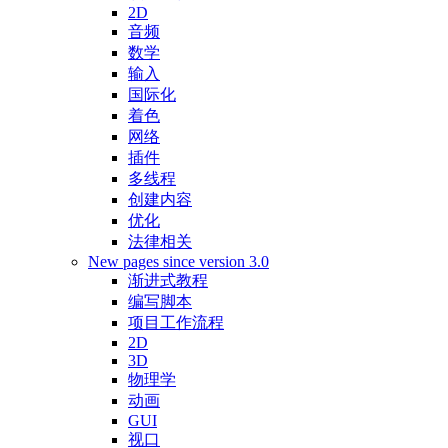
2D
音频
数学
输入
国际化
着色
网络
插件
多线程
创建内容
优化
法律相关
New pages since version 3.0
渐进式教程
编写脚本
项目工作流程
2D
3D
物理学
动画
GUI
视口