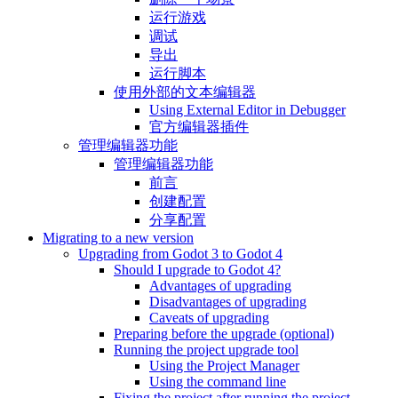
运行游戏
调试
导出
运行脚本
使用外部的文本编辑器
Using External Editor in Debugger
官方编辑器插件
管理编辑器功能
管理编辑器功能
前言
创建配置
分享配置
Migrating to a new version
Upgrading from Godot 3 to Godot 4
Should I upgrade to Godot 4?
Advantages of upgrading
Disadvantages of upgrading
Caveats of upgrading
Preparing before the upgrade (optional)
Running the project upgrade tool
Using the Project Manager
Using the command line
Fixing the project after running the project