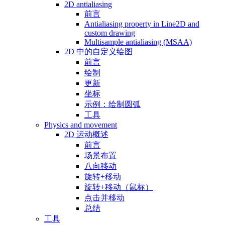
2D antialiasing
前言
Antialiasing property in Line2D and
custom drawing
Multisample antialiasing (MSAA)
2D 中的自定义绘图
前言
绘制
更新
坐标
示例：绘制圆弧
工具
Physics and movement
2D 运动概述
前言
场景布置
八向移动
旋转+移动
旋转+移动（鼠标）
点击并移动
总结
工具