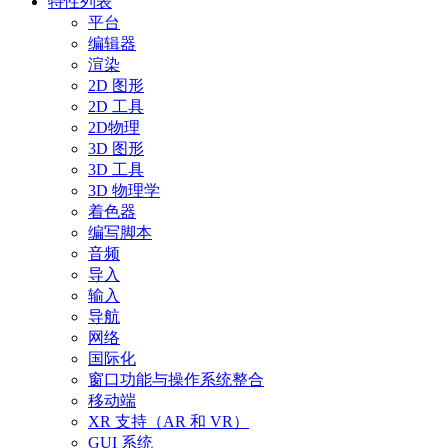
特性列表
平台
编辑器
渲染
2D 图形
2D 工具
2D物理
3D 图形
3D 工具
3D 物理学
着色器
编写脚本
音频
导入
输入
导航
网络
国际化
窗口功能与操作系统整合
移动端
XR 支持（AR 和 VR）
GUI 系统