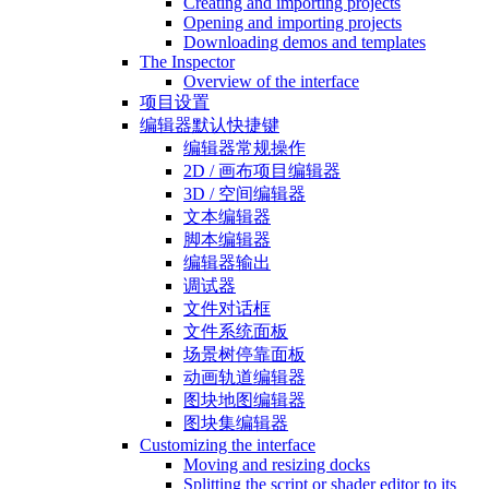
Creating and importing projects
Opening and importing projects
Downloading demos and templates
The Inspector
Overview of the interface
项目设置
编辑器默认快捷键
编辑器常规操作
2D / 画布项目编辑器
3D / 空间编辑器
文本编辑器
脚本编辑器
编辑器输出
调试器
文件对话框
文件系统面板
场景树停靠面板
动画轨道编辑器
图块地图编辑器
图块集编辑器
Customizing the interface
Moving and resizing docks
Splitting the script or shader editor to its