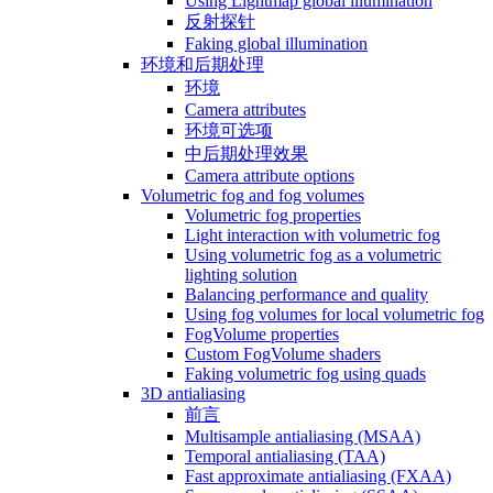
Using Lightmap global illumination
反射探针
Faking global illumination
环境和后期处理
环境
Camera attributes
环境可选项
中后期处理效果
Camera attribute options
Volumetric fog and fog volumes
Volumetric fog properties
Light interaction with volumetric fog
Using volumetric fog as a volumetric
lighting solution
Balancing performance and quality
Using fog volumes for local volumetric fog
FogVolume properties
Custom FogVolume shaders
Faking volumetric fog using quads
3D antialiasing
前言
Multisample antialiasing (MSAA)
Temporal antialiasing (TAA)
Fast approximate antialiasing (FXAA)