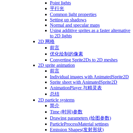
Point lights
平行光
Common light properties
Setting up shadows
Normal and specular maps
Using additive sprites as a faster alternative
to 2D lights
2D 网格
前言
优化绘制的像素
Converting Sprite2Ds to 2D meshes
2D sprite animation
前言
Individual images with AnimatedSprite2D
Sprite sheet with AnimatedSprite2D
AnimationPlayer 与精灵表
总结
2D particle systems
简介
Time (时间)参数
Drawing parameters (绘图参数)
ParticleProcessMaterial settings
Emission Shapes(发射形状)