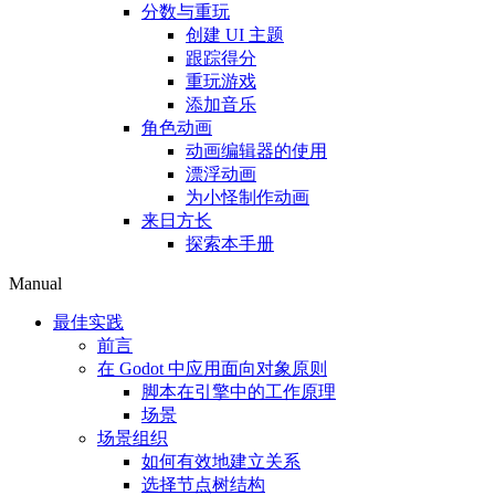
分数与重玩
创建 UI 主题
跟踪得分
重玩游戏
添加音乐
角色动画
动画编辑器的使用
漂浮动画
为小怪制作动画
来日方长
探索本手册
Manual
最佳实践
前言
在 Godot 中应用面向对象原则
脚本在引擎中的工作原理
场景
场景组织
如何有效地建立关系
选择节点树结构