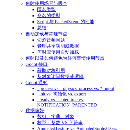
何时使用场景与脚本
匿名类型
命名的类型
Script 与 PackedScene 的性能
总结
自动加载与常规节点
切割音频问题
管理共享功能或数据
何时应使用自动加载
何时以及如何避免为任何事情使用节点
Godot 接口
获取对象引用
从对象访问数据或逻辑
Godot 通知
_process vs. _physics_process vs. *_input
_init vs. 初始化 vs. export
_ready vs. _enter_tree vs.
NOTIFICATION_PARENTED
数据偏好
数组、字典、对象
枚举：整数 VS 字符串
AnimatedTexture vs. AnimatedSprite2D vs.