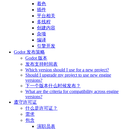
着色
插件
平台相关
多线程
创建内容
杂项
编译
引擎开发
Godot 发布策略
Godot 版本
发布支持时间表
Which version should I use for a new project?
Should I upgrade my project to use new engine
versions?
下一个版本什么时候发布？
What are the criteria for compatibility across engine
versions?
遵守许可证
什么是许可证？
需求
包含
演职员表