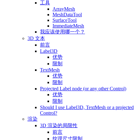
工具
ArrayMesh
MeshDataTool
SurfaceTool
ImmediateMesh
我应该使用哪一个？
3D 文本
前言
Label3D
优势
限制
TextMesh
优势
限制
Projected Label node (or any other Control)
优势
限制
Should I use Label3D, TextMesh or a projected
Control?
渲染
3D 渲染的局限性
前言
纹理尺寸限制