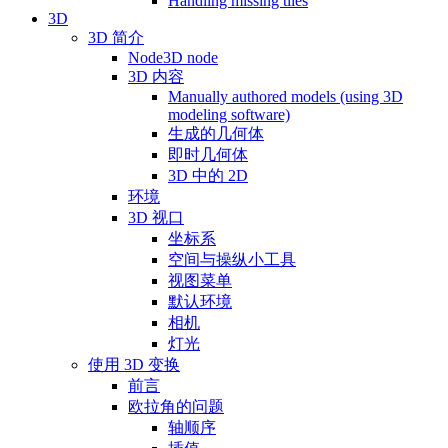
Handling missing tiles
3D
3D 简介
Node3D node
3D 内容
Manually authored models (using 3D
modeling software)
生成的几何体
即时几何体
3D 中的 2D
环境
3D 视口
坐标系
空间与操纵小工具
视图菜单
默认环境
相机
灯光
使用 3D 变换
前言
欧拉角的问题
轴顺序