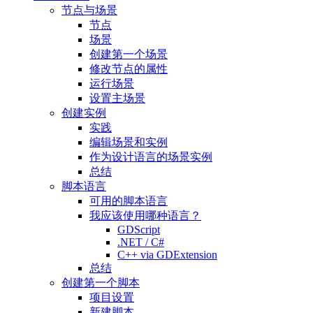
节点与场景
节点
场景
创建第一个场景
修改节点的属性
运行场景
设置主场景
创建实例
实践
编辑场景和实例
作为设计语言的场景实例
总结
脚本语言
可用的脚本语言
我应该使用哪种语言？
GDScript
.NET / C#
C++ via GDExtension
总结
创建第一个脚本
项目设置
新建脚本