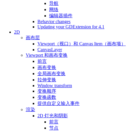
导航
网络
编辑器插件
Behavior changes
Updating your GDExtension for 4.1
2D
画布层
Viewport（视口）和 Canvas Item（画布项）
CanvasLayer
Viewport 和画布变换
前言
画布变换
全局画布变换
拉伸变换
Window transform
变换顺序
变换函数
提供自定义输入事件
渲染
2D 灯光和阴影
前言
节点