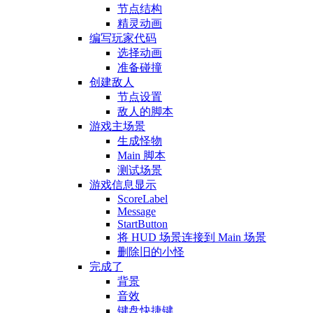
节点结构
精灵动画
编写玩家代码
选择动画
准备碰撞
创建敌人
节点设置
敌人的脚本
游戏主场景
生成怪物
Main 脚本
测试场景
游戏信息显示
ScoreLabel
Message
StartButton
将 HUD 场景连接到 Main 场景
删除旧的小怪
完成了
背景
音效
键盘快捷键