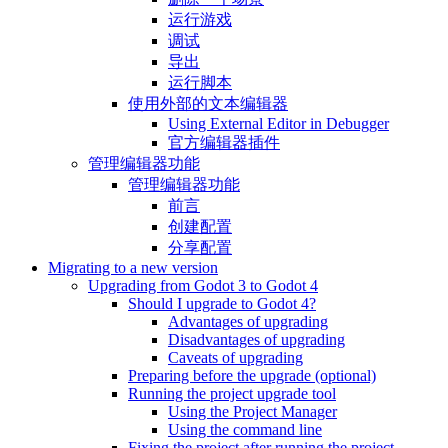
运行游戏
调试
导出
运行脚本
使用外部的文本编辑器
Using External Editor in Debugger
官方编辑器插件
管理编辑器功能
管理编辑器功能
前言
创建配置
分享配置
Migrating to a new version
Upgrading from Godot 3 to Godot 4
Should I upgrade to Godot 4?
Advantages of upgrading
Disadvantages of upgrading
Caveats of upgrading
Preparing before the upgrade (optional)
Running the project upgrade tool
Using the Project Manager
Using the command line
Fixing the project after running the project