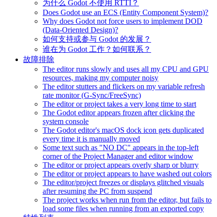
为什么 Godot 不使用 RTTI？
Does Godot use an ECS (Entity Component System)?
Why does Godot not force users to implement DOD
(Data-Oriented Design)?
如何支持或参与 Godot 的发展？
谁在为 Godot 工作？如何联系？
故障排除
The editor runs slowly and uses all my CPU and GPU
resources, making my computer noisy
The editor stutters and flickers on my variable refresh
rate monitor (G-Sync/FreeSync)
The editor or project takes a very long time to start
The Godot editor appears frozen after clicking the
system console
The Godot editor's macOS dock icon gets duplicated
every time it is manually moved
Some text such as "NO DC" appears in the top-left
corner of the Project Manager and editor window
The editor or project appears overly sharp or blurry
The editor or project appears to have washed out colors
The editor/project freezes or displays glitched visuals
after resuming the PC from suspend
The project works when run from the editor, but fails to
load some files when running from an exported copy