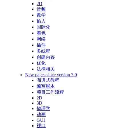
2D
音频
数学
输入
国际化
着色
网络
插件
多线程
创建内容
优化
法律相关
New pages since version 3.0
渐进式教程
编写脚本
项目工作流程
2D
3D
物理学
动画
GUI
视口