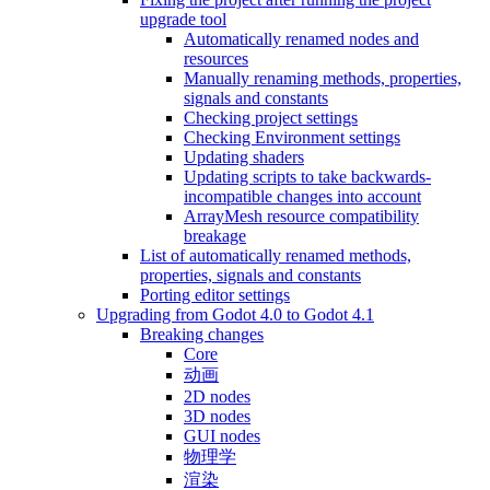
upgrade tool
Automatically renamed nodes and
resources
Manually renaming methods, properties,
signals and constants
Checking project settings
Checking Environment settings
Updating shaders
Updating scripts to take backwards-
incompatible changes into account
ArrayMesh resource compatibility
breakage
List of automatically renamed methods,
properties, signals and constants
Porting editor settings
Upgrading from Godot 4.0 to Godot 4.1
Breaking changes
Core
动画
2D nodes
3D nodes
GUI nodes
物理学
渲染