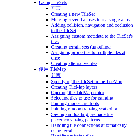
Using TileSets
前言
Creating a new TileSet
Merging several atlases into a single atlas
Adding collision, navigation and occlusion
to the TileSet
Assigning custom metadata to the TileSet's
tiles
Creating terrain sets (autotiling)
Assigning properties to multiple tiles at
once
Creating alternative tiles
使用 TileMap
前言
Specifying the TileSet in the TileMap
Creating TileMap layers
Opening the TileMap editor
Selecting tiles to use for painting
Painting modes and tools
Painting randomly using scattering
Saving and loading premade tile
placements using patterns
Handling tile connections automatically
using terrains