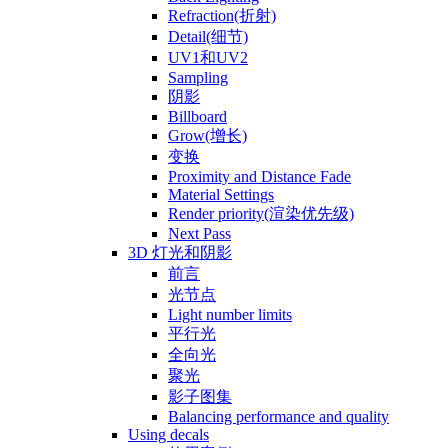
Refraction(折射)
Detail(细节)
UV1和UV2
Sampling
阴影
Billboard
Grow(增长)
变换
Proximity and Distance Fade
Material Settings
Render priority(渲染优先级)
Next Pass
3D 灯光和阴影
前言
光节点
Light number limits
平行光
全向光
聚光
影子图集
Balancing performance and quality
Using decals