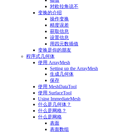
插值
对欧拉角说不
变换的介绍
操作变换
精度误差
获取信息
设置信息
用四元数插值
变换是你的朋友
程序式几何体
使用 ArrayMesh
Setting up the ArrayMesh
生成几何体
保存
使用 MeshDataTool
使用 SurfaceTool
Using ImmediateMesh
什么是几何体？
什么是网格？
什么是网格
表面
表面数组