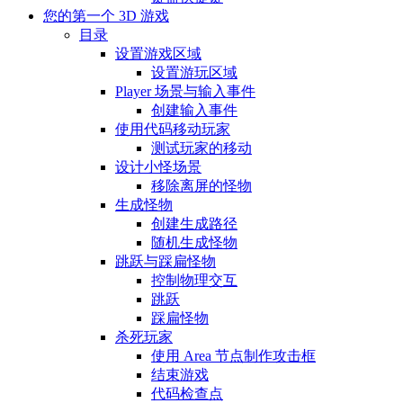
您的第一个 3D 游戏
目录
设置游戏区域
设置游玩区域
Player 场景与输入事件
创建输入事件
使用代码移动玩家
测试玩家的移动
设计小怪场景
移除离屏的怪物
生成怪物
创建生成路径
随机生成怪物
跳跃与踩扁怪物
控制物理交互
跳跃
踩扁怪物
杀死玩家
使用 Area 节点制作攻击框
结束游戏
代码检查点