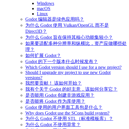
Windows
macOS
Linux
Godot 编辑器是绿色应用吗？
为什么 Godot 使用 Vulkan/OpenGL 而不是
Direct3D？
为什么 Godot 旨在保持其核心功能集较小？
如果要适配多种分辨率和纵横比，资产应做哪些处
理？
如何扩展 Godot？
Godot 的下一个版本什么时候发布？
Which Godot version should I use for a new project?
Should I upgrade my project to use new Godot
versions?
我想要贡献！ 该如何开始？
我有个关于 Godot 的好主意，该如何分享它？
是否能用 Godot 创建非游戏应用？
是否能将 Godot 作为库使用？
Godot 使用的用户界面工具包是什么？
Why does Godot use the SCons build system?
为什么 Godot 不使用 STL（标准模板库）？
为什么 Godot 不使用异常？