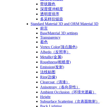
带状颜色
深度缓冲精度
透明度排序
多采样抗锯齿
Standard Material 3D and ORM Material 3D
前言
BaseMaterial 3D settings
Transparency
着色
Vertex Color(顶点颜色)
Albedo（反照率）
Metallic(金属)
Roughness(粗糙度)
Emission(发射)
法线贴图
Rim(边缘)
Clearcoat（清漆）
Anisotropy（各向异性）
Ambient Occlusion（环境光遮蔽）
Height
Subsurface Scattering（次表面散射）
Back Lighting