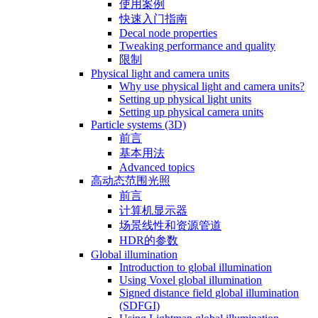
使用案例
快速入门指南
Decal node properties
Tweaking performance and quality
限制
Physical light and camera units
Why use physical light and camera units?
Setting up physical light units
Setting up physical camera units
Particle systems (3D)
前言
基本用法
Advanced topics
高动态范围光照
前言
计算机显示器
场景线性和资源管道
HDR的参数
Global illumination
Introduction to global illumination
Using Voxel global illumination
Signed distance field global illumination
(SDFGI)