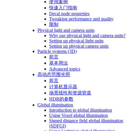
使用案例
快速入门指南
Decal node properties
Tweaking performance and quality
限制
Physical light and camera units
Why use physical light and camera units?
Setting up physical light units
Setting up physical camera units
Particle systems (3D)
前言
基本用法
Advanced topics
高动态范围光照
前言
计算机显示器
场景线性和资源管道
HDR的参数
Global illumination
Introduction to global illumination
Using Voxel global illumination
Signed distance field global illumination
(SDFGI)