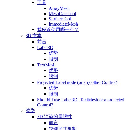
工具
ArrayMesh
MeshDataTool
SurfaceTool
ImmediateMesh
我应该使用哪一个？
3D 文本
前言
Label3D
优势
限制
TextMesh
优势
限制
Projected Label node (or any other Control)
优势
限制
Should I use Label3D, TextMesh or a projected
Control?
渲染
3D 渲染的局限性
前言
纹理尺寸限制