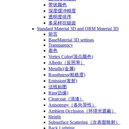
带状颜色
深度缓冲精度
透明度排序
多采样抗锯齿
Standard Material 3D and ORM Material 3D
前言
BaseMaterial 3D settings
Transparency
着色
Vertex Color(顶点颜色)
Albedo（反照率）
Metallic(金属)
Roughness(粗糙度)
Emission(发射)
法线贴图
Rim(边缘)
Clearcoat（清漆）
Anisotropy（各向异性）
Ambient Occlusion（环境光遮蔽）
Height
Subsurface Scattering（次表面散射）
Back Lighting