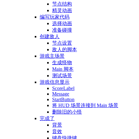
节点结构
精灵动画
编写玩家代码
选择动画
准备碰撞
创建敌人
节点设置
敌人的脚本
游戏主场景
生成怪物
Main 脚本
测试场景
游戏信息显示
ScoreLabel
Message
StartButton
将 HUD 场景连接到 Main 场景
删除旧的小怪
完成了
背景
音效
键盘快捷键