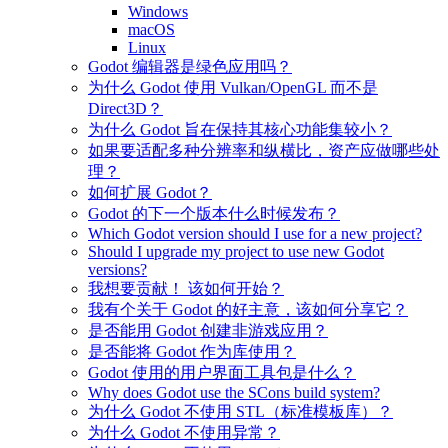
Windows
macOS
Linux
Godot 编辑器是绿色应用吗？
为什么 Godot 使用 Vulkan/OpenGL 而不是
Direct3D？
为什么 Godot 旨在保持其核心功能集较小？
如果要适配多种分辨率和纵横比，资产应做哪些处
理？
如何扩展 Godot？
Godot 的下一个版本什么时候发布？
Which Godot version should I use for a new project?
Should I upgrade my project to use new Godot
versions?
我想要贡献！ 该如何开始？
我有个关于 Godot 的好主意，该如何分享它？
是否能用 Godot 创建非游戏应用？
是否能将 Godot 作为库使用？
Godot 使用的用户界面工具包是什么？
Why does Godot use the SCons build system?
为什么 Godot 不使用 STL（标准模板库）？
为什么 Godot 不使用异常？