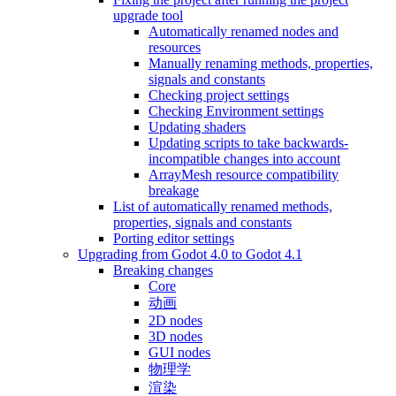
upgrade tool
Automatically renamed nodes and
resources
Manually renaming methods, properties,
signals and constants
Checking project settings
Checking Environment settings
Updating shaders
Updating scripts to take backwards-
incompatible changes into account
ArrayMesh resource compatibility
breakage
List of automatically renamed methods,
properties, signals and constants
Porting editor settings
Upgrading from Godot 4.0 to Godot 4.1
Breaking changes
Core
动画
2D nodes
3D nodes
GUI nodes
物理学
渲染