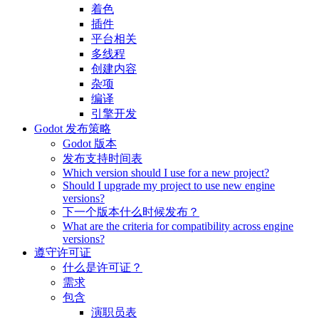
着色
插件
平台相关
多线程
创建内容
杂项
编译
引擎开发
Godot 发布策略
Godot 版本
发布支持时间表
Which version should I use for a new project?
Should I upgrade my project to use new engine
versions?
下一个版本什么时候发布？
What are the criteria for compatibility across engine
versions?
遵守许可证
什么是许可证？
需求
包含
演职员表