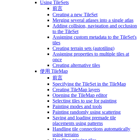
Using TileSets
前言
Creating a new TileSet
Merging several atlases into a single atlas
Adding collision, navigation and occlusion
to the TileSet
Assigning custom metadata to the TileSet's
tiles
Creating terrain sets (autotiling)
Assigning properties to multiple tiles at
once
Creating alternative tiles
使用 TileMap
前言
Specifying the TileSet in the TileMap
Creating TileMap layers
Opening the TileMap editor
Selecting tiles to use for painting
Painting modes and tools
Painting randomly using scattering
Saving and loading premade tile
placements using patterns
Handling tile connections automatically
using terrains