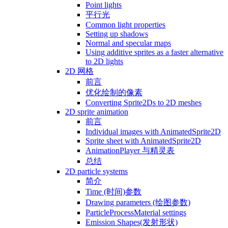
Point lights
平行光
Common light properties
Setting up shadows
Normal and specular maps
Using additive sprites as a faster alternative
to 2D lights
2D 网格
前言
优化绘制的像素
Converting Sprite2Ds to 2D meshes
2D sprite animation
前言
Individual images with AnimatedSprite2D
Sprite sheet with AnimatedSprite2D
AnimationPlayer 与精灵表
总结
2D particle systems
简介
Time (时间)参数
Drawing parameters (绘图参数)
ParticleProcessMaterial settings
Emission Shapes(发射形状)