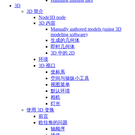
Handling missing tiles
3D
3D 简介
Node3D node
3D 内容
Manually authored models (using 3D
modeling software)
生成的几何体
即时几何体
3D 中的 2D
环境
3D 视口
坐标系
空间与操纵小工具
视图菜单
默认环境
相机
灯光
使用 3D 变换
前言
欧拉角的问题
轴顺序