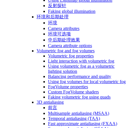
Using Lightmap global illumination
反射探针
Faking global illumination
环境和后期处理
环境
Camera attributes
环境可选项
中后期处理效果
Camera attribute options
Volumetric fog and fog volumes
Volumetric fog properties
Light interaction with volumetric fog
Using volumetric fog as a volumetric
lighting solution
Balancing performance and quality
Using fog volumes for local volumetric fog
FogVolume properties
Custom FogVolume shaders
Faking volumetric fog using quads
3D antialiasing
前言
Multisample antialiasing (MSAA)
Temporal antialiasing (TAA)
Fast approximate antialiasing (FXAA)