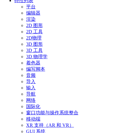
特性列表
平台
编辑器
渲染
2D 图形
2D 工具
2D物理
3D 图形
3D 工具
3D 物理学
着色器
编写脚本
音频
导入
输入
导航
网络
国际化
窗口功能与操作系统整合
移动端
XR 支持（AR 和 VR）
GUI 系统