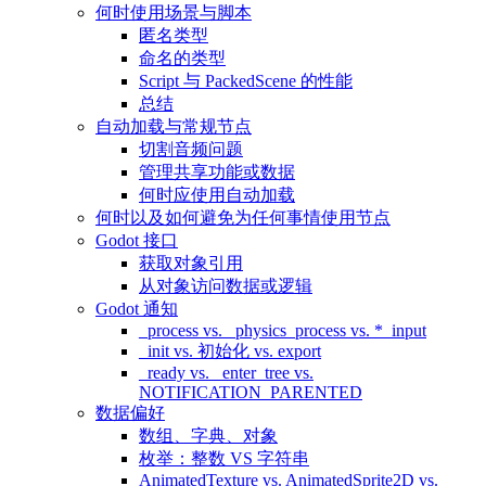
何时使用场景与脚本
匿名类型
命名的类型
Script 与 PackedScene 的性能
总结
自动加载与常规节点
切割音频问题
管理共享功能或数据
何时应使用自动加载
何时以及如何避免为任何事情使用节点
Godot 接口
获取对象引用
从对象访问数据或逻辑
Godot 通知
_process vs. _physics_process vs. *_input
_init vs. 初始化 vs. export
_ready vs. _enter_tree vs.
NOTIFICATION_PARENTED
数据偏好
数组、字典、对象
枚举：整数 VS 字符串
AnimatedTexture vs. AnimatedSprite2D vs.