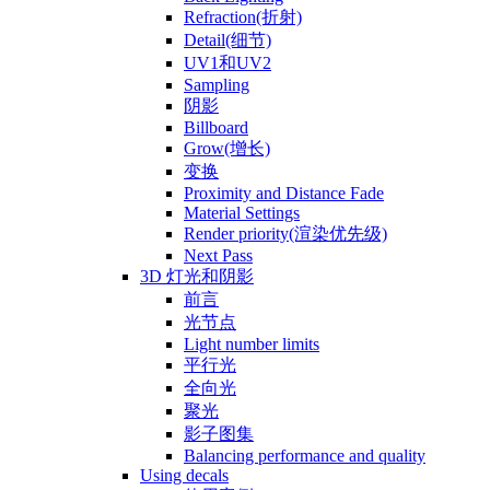
Refraction(折射)
Detail(细节)
UV1和UV2
Sampling
阴影
Billboard
Grow(增长)
变换
Proximity and Distance Fade
Material Settings
Render priority(渲染优先级)
Next Pass
3D 灯光和阴影
前言
光节点
Light number limits
平行光
全向光
聚光
影子图集
Balancing performance and quality
Using decals