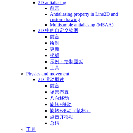
2D antialiasing
前言
Antialiasing property in Line2D and
custom drawing
Multisample antialiasing (MSAA)
2D 中的自定义绘图
前言
绘制
更新
坐标
示例：绘制圆弧
工具
Physics and movement
2D 运动概述
前言
场景布置
八向移动
旋转+移动
旋转+移动（鼠标）
点击并移动
总结
工具