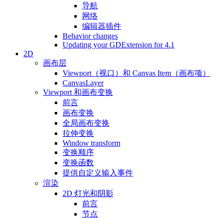
导航
网络
编辑器插件
Behavior changes
Updating your GDExtension for 4.1
2D
画布层
Viewport（视口）和 Canvas Item（画布项）
CanvasLayer
Viewport 和画布变换
前言
画布变换
全局画布变换
拉伸变换
Window transform
变换顺序
变换函数
提供自定义输入事件
渲染
2D 灯光和阴影
前言
节点