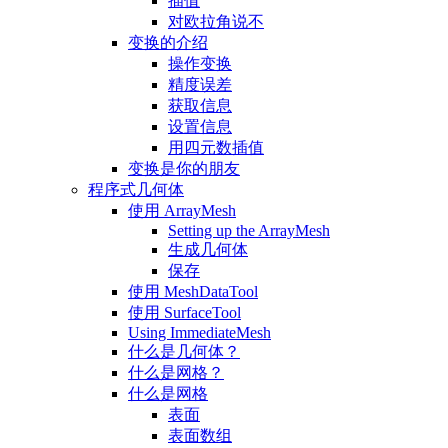
插值
对欧拉角说不
变换的介绍
操作变换
精度误差
获取信息
设置信息
用四元数插值
变换是你的朋友
程序式几何体
使用 ArrayMesh
Setting up the ArrayMesh
生成几何体
保存
使用 MeshDataTool
使用 SurfaceTool
Using ImmediateMesh
什么是几何体？
什么是网格？
什么是网格
表面
表面数组