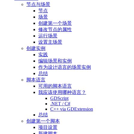
节点与场景
节点
场景
创建第一个场景
修改节点的属性
运行场景
设置主场景
创建实例
实践
编辑场景和实例
作为设计语言的场景实例
总结
脚本语言
可用的脚本语言
我应该使用哪种语言？
GDScript
.NET / C#
C++ via GDExtension
总结
创建第一个脚本
项目设置
新建脚本