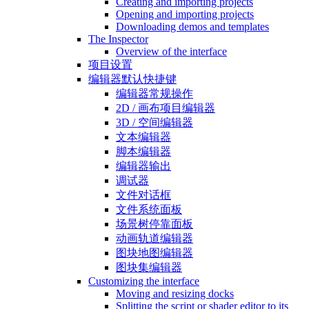
Creating and importing projects
Opening and importing projects
Downloading demos and templates
The Inspector
Overview of the interface
项目设置
编辑器默认快捷键
编辑器常规操作
2D / 画布项目编辑器
3D / 空间编辑器
文本编辑器
脚本编辑器
编辑器输出
调试器
文件对话框
文件系统面板
场景树停靠面板
动画轨道编辑器
图块地图编辑器
图块集编辑器
Customizing the interface
Moving and resizing docks
Splitting the script or shader editor to its