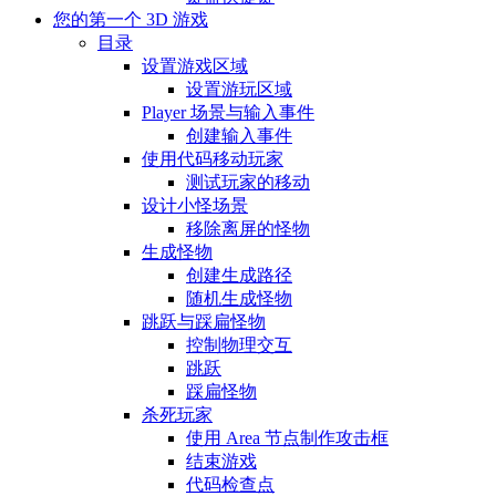
您的第一个 3D 游戏
目录
设置游戏区域
设置游玩区域
Player 场景与输入事件
创建输入事件
使用代码移动玩家
测试玩家的移动
设计小怪场景
移除离屏的怪物
生成怪物
创建生成路径
随机生成怪物
跳跃与踩扁怪物
控制物理交互
跳跃
踩扁怪物
杀死玩家
使用 Area 节点制作攻击框
结束游戏
代码检查点