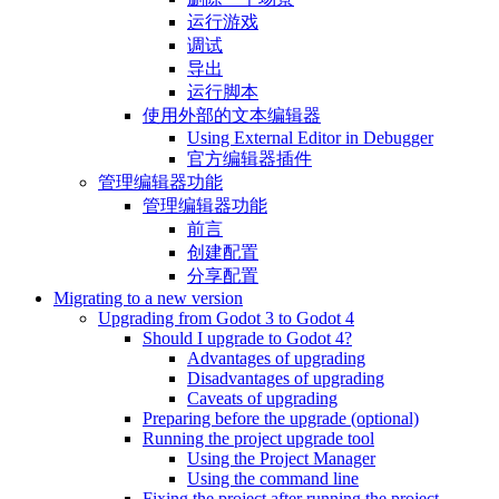
运行游戏
调试
导出
运行脚本
使用外部的文本编辑器
Using External Editor in Debugger
官方编辑器插件
管理编辑器功能
管理编辑器功能
前言
创建配置
分享配置
Migrating to a new version
Upgrading from Godot 3 to Godot 4
Should I upgrade to Godot 4?
Advantages of upgrading
Disadvantages of upgrading
Caveats of upgrading
Preparing before the upgrade (optional)
Running the project upgrade tool
Using the Project Manager
Using the command line
Fixing the project after running the project