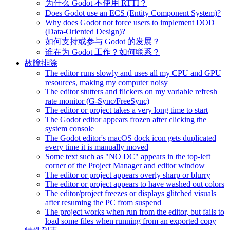
为什么 Godot 不使用 RTTI？
Does Godot use an ECS (Entity Component System)?
Why does Godot not force users to implement DOD
(Data-Oriented Design)?
如何支持或参与 Godot 的发展？
谁在为 Godot 工作？如何联系？
故障排除
The editor runs slowly and uses all my CPU and GPU
resources, making my computer noisy
The editor stutters and flickers on my variable refresh
rate monitor (G-Sync/FreeSync)
The editor or project takes a very long time to start
The Godot editor appears frozen after clicking the
system console
The Godot editor's macOS dock icon gets duplicated
every time it is manually moved
Some text such as "NO DC" appears in the top-left
corner of the Project Manager and editor window
The editor or project appears overly sharp or blurry
The editor or project appears to have washed out colors
The editor/project freezes or displays glitched visuals
after resuming the PC from suspend
The project works when run from the editor, but fails to
load some files when running from an exported copy