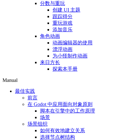
分数与重玩
创建 UI 主题
跟踪得分
重玩游戏
添加音乐
角色动画
动画编辑器的使用
漂浮动画
为小怪制作动画
来日方长
探索本手册
Manual
最佳实践
前言
在 Godot 中应用面向对象原则
脚本在引擎中的工作原理
场景
场景组织
如何有效地建立关系
选择节点树结构