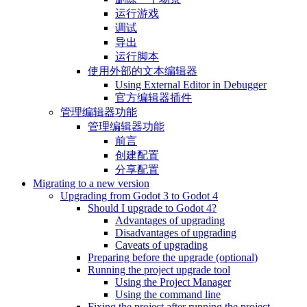
运行游戏
调试
导出
运行脚本
使用外部的文本编辑器
Using External Editor in Debugger
官方编辑器插件
管理编辑器功能
管理编辑器功能
前言
创建配置
分享配置
Migrating to a new version
Upgrading from Godot 3 to Godot 4
Should I upgrade to Godot 4?
Advantages of upgrading
Disadvantages of upgrading
Caveats of upgrading
Preparing before the upgrade (optional)
Running the project upgrade tool
Using the Project Manager
Using the command line
Fixing the project after running the project