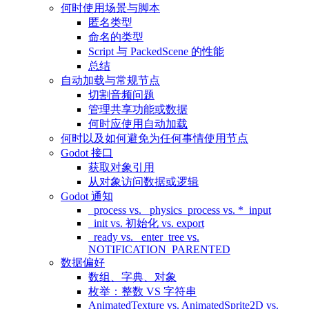
何时使用场景与脚本
匿名类型
命名的类型
Script 与 PackedScene 的性能
总结
自动加载与常规节点
切割音频问题
管理共享功能或数据
何时应使用自动加载
何时以及如何避免为任何事情使用节点
Godot 接口
获取对象引用
从对象访问数据或逻辑
Godot 通知
_process vs. _physics_process vs. *_input
_init vs. 初始化 vs. export
_ready vs. _enter_tree vs.
NOTIFICATION_PARENTED
数据偏好
数组、字典、对象
枚举：整数 VS 字符串
AnimatedTexture vs. AnimatedSprite2D vs.