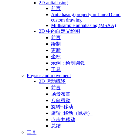
2D antialiasing
前言
Antialiasing property in Line2D and
custom drawing
Multisample antialiasing (MSAA)
2D 中的自定义绘图
前言
绘制
更新
坐标
示例：绘制圆弧
工具
Physics and movement
2D 运动概述
前言
场景布置
八向移动
旋转+移动
旋转+移动（鼠标）
点击并移动
总结
工具