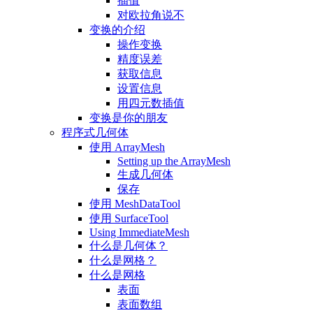
插值
对欧拉角说不
变换的介绍
操作变换
精度误差
获取信息
设置信息
用四元数插值
变换是你的朋友
程序式几何体
使用 ArrayMesh
Setting up the ArrayMesh
生成几何体
保存
使用 MeshDataTool
使用 SurfaceTool
Using ImmediateMesh
什么是几何体？
什么是网格？
什么是网格
表面
表面数组