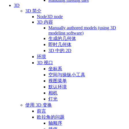
Handling missing tiles
3D
3D 简介
Node3D node
3D 内容
Manually authored models (using 3D
modeling software)
生成的几何体
即时几何体
3D 中的 2D
环境
3D 视口
坐标系
空间与操纵小工具
视图菜单
默认环境
相机
灯光
使用 3D 变换
前言
欧拉角的问题
轴顺序