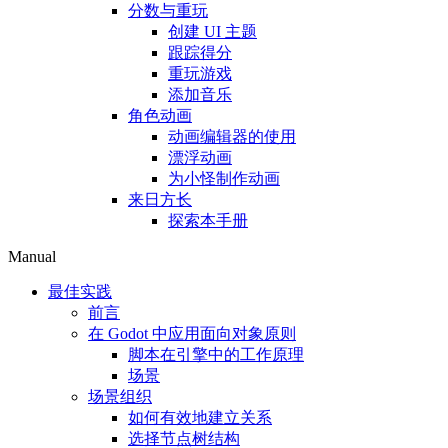
分数与重玩
创建 UI 主题
跟踪得分
重玩游戏
添加音乐
角色动画
动画编辑器的使用
漂浮动画
为小怪制作动画
来日方长
探索本手册
Manual
最佳实践
前言
在 Godot 中应用面向对象原则
脚本在引擎中的工作原理
场景
场景组织
如何有效地建立关系
选择节点树结构