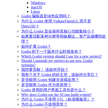
Windows
macOS
Linux
Godot 编辑器是绿色应用吗？
为什么 Godot 使用 Vulkan/OpenGL 而不是
Direct3D？
为什么 Godot 旨在保持其核心功能集较小？
如果要适配多种分辨率和纵横比，资产应做哪些处
理？
如何扩展 Godot？
Godot 的下一个版本什么时候发布？
Which Godot version should I use for a new project?
Should I upgrade my project to use new Godot
versions?
我想要贡献！ 该如何开始？
我有个关于 Godot 的好主意，该如何分享它？
是否能用 Godot 创建非游戏应用？
是否能将 Godot 作为库使用？
Godot 使用的用户界面工具包是什么？
Why does Godot use the SCons build system?
为什么 Godot 不使用 STL（标准模板库）？
为什么 Godot 不使用异常？