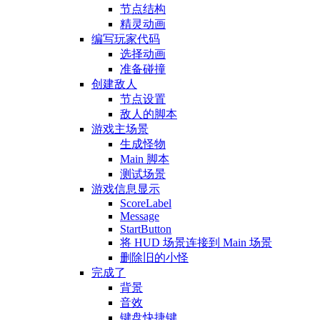
节点结构
精灵动画
编写玩家代码
选择动画
准备碰撞
创建敌人
节点设置
敌人的脚本
游戏主场景
生成怪物
Main 脚本
测试场景
游戏信息显示
ScoreLabel
Message
StartButton
将 HUD 场景连接到 Main 场景
删除旧的小怪
完成了
背景
音效
键盘快捷键