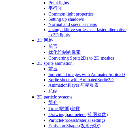
Point lights
平行光
Common light properties
Setting up shadows
Normal and specular maps
Using additive sprites as a faster alternative
to 2D lights
2D 网格
前言
优化绘制的像素
Converting Sprite2Ds to 2D meshes
2D sprite animation
前言
Individual images with AnimatedSprite2D
Sprite sheet with AnimatedSprite2D
AnimationPlayer 与精灵表
总结
2D particle systems
简介
Time (时间)参数
Drawing parameters (绘图参数)
ParticleProcessMaterial settings
Emission Shapes(发射形状)