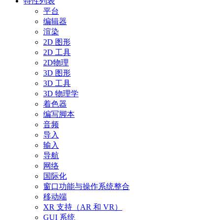
特性列表
平台
编辑器
渲染
2D 图形
2D 工具
2D物理
3D 图形
3D 工具
3D 物理学
着色器
编写脚本
音频
导入
输入
导航
网络
国际化
窗口功能与操作系统整合
移动端
XR 支持（AR 和 VR）
GUI 系统