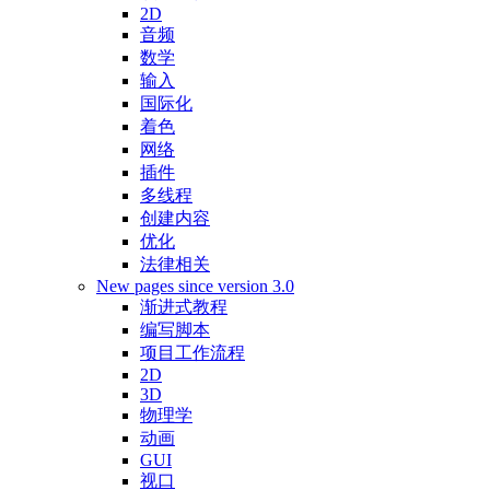
2D
音频
数学
输入
国际化
着色
网络
插件
多线程
创建内容
优化
法律相关
New pages since version 3.0
渐进式教程
编写脚本
项目工作流程
2D
3D
物理学
动画
GUI
视口