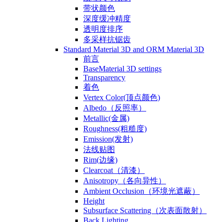
带状颜色
深度缓冲精度
透明度排序
多采样抗锯齿
Standard Material 3D and ORM Material 3D
前言
BaseMaterial 3D settings
Transparency
着色
Vertex Color(顶点颜色)
Albedo（反照率）
Metallic(金属)
Roughness(粗糙度)
Emission(发射)
法线贴图
Rim(边缘)
Clearcoat（清漆）
Anisotropy（各向异性）
Ambient Occlusion（环境光遮蔽）
Height
Subsurface Scattering（次表面散射）
Back Lighting