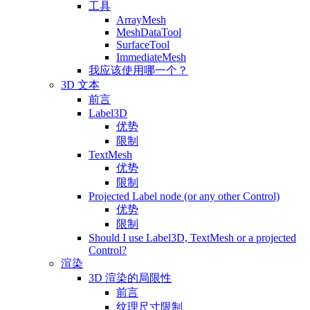
工具
ArrayMesh
MeshDataTool
SurfaceTool
ImmediateMesh
我应该使用哪一个？
3D 文本
前言
Label3D
优势
限制
TextMesh
优势
限制
Projected Label node (or any other Control)
优势
限制
Should I use Label3D, TextMesh or a projected
Control?
渲染
3D 渲染的局限性
前言
纹理尺寸限制