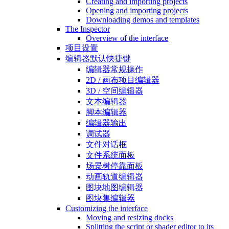
Creating and importing projects
Opening and importing projects
Downloading demos and templates
The Inspector
Overview of the interface
项目设置
编辑器默认快捷键
编辑器常规操作
2D / 画布项目编辑器
3D / 空间编辑器
文本编辑器
脚本编辑器
编辑器输出
调试器
文件对话框
文件系统面板
场景树停靠面板
动画轨道编辑器
图块地图编辑器
图块集编辑器
Customizing the interface
Moving and resizing docks
Splitting the script or shader editor to its