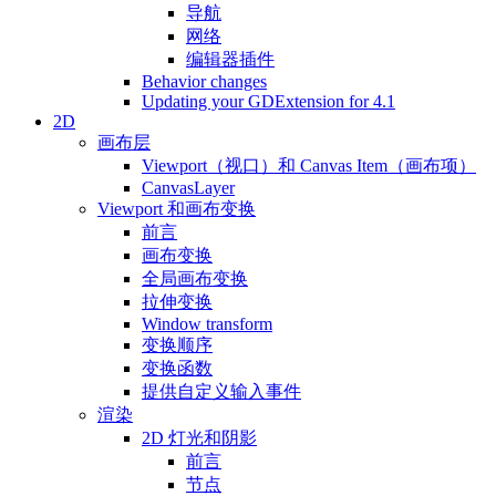
导航
网络
编辑器插件
Behavior changes
Updating your GDExtension for 4.1
2D
画布层
Viewport（视口）和 Canvas Item（画布项）
CanvasLayer
Viewport 和画布变换
前言
画布变换
全局画布变换
拉伸变换
Window transform
变换顺序
变换函数
提供自定义输入事件
渲染
2D 灯光和阴影
前言
节点