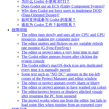
为什么 Godot 不使用 RTTI？
Does Godot use an ECS (Entity Component System)?
Why does Godot not force users to implement DOD
(Data-Oriented Design)?
如何支持或参与 Godot 的发展？
谁在为 Godot 工作？如何联系？
故障排除
The editor runs slowly and uses all my CPU and GPU
resources, making my computer noisy
The editor stutters and flickers on my variable refresh
rate monitor (G-Sync/FreeSync)
The editor or project takes a very long time to start
The Godot editor appears frozen after clicking the
system console
The Godot editor's macOS dock icon gets duplicated
every time it is manually moved
Some text such as "NO DC" appears in the top-left
corner of the Project Manager and editor window
The editor or project appears overly sharp or blurry
The editor or project appears to have washed out colors
The editor/project freezes or displays glitched visuals
after resuming the PC from suspend
The project works when run from the editor, but fails to
load some files when running from an exported copy