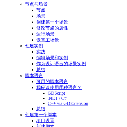
节点与场景
节点
场景
创建第一个场景
修改节点的属性
运行场景
设置主场景
创建实例
实践
编辑场景和实例
作为设计语言的场景实例
总结
脚本语言
可用的脚本语言
我应该使用哪种语言？
GDScript
.NET / C#
C++ via GDExtension
总结
创建第一个脚本
项目设置
新建脚本