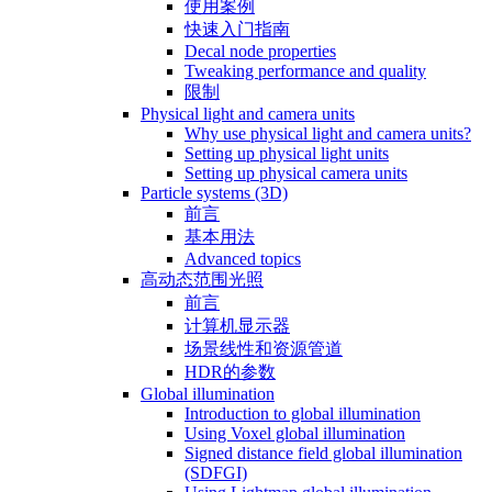
使用案例
快速入门指南
Decal node properties
Tweaking performance and quality
限制
Physical light and camera units
Why use physical light and camera units?
Setting up physical light units
Setting up physical camera units
Particle systems (3D)
前言
基本用法
Advanced topics
高动态范围光照
前言
计算机显示器
场景线性和资源管道
HDR的参数
Global illumination
Introduction to global illumination
Using Voxel global illumination
Signed distance field global illumination
(SDFGI)