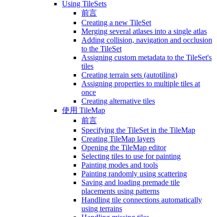
Using TileSets
前言
Creating a new TileSet
Merging several atlases into a single atlas
Adding collision, navigation and occlusion
to the TileSet
Assigning custom metadata to the TileSet's
tiles
Creating terrain sets (autotiling)
Assigning properties to multiple tiles at
once
Creating alternative tiles
使用 TileMap
前言
Specifying the TileSet in the TileMap
Creating TileMap layers
Opening the TileMap editor
Selecting tiles to use for painting
Painting modes and tools
Painting randomly using scattering
Saving and loading premade tile
placements using patterns
Handling tile connections automatically
using terrains