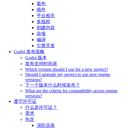
着色
插件
平台相关
多线程
创建内容
杂项
编译
引擎开发
Godot 发布策略
Godot 版本
发布支持时间表
Which version should I use for a new project?
Should I upgrade my project to use new engine
versions?
下一个版本什么时候发布？
What are the criteria for compatibility across engine
versions?
遵守许可证
什么是许可证？
需求
包含
演职员表