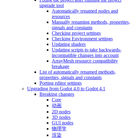
upgrade tool
Automatically renamed nodes and
resources
Manually renaming methods, properties,
signals and constants
Checking project settings
Checking Environment settings
Updating shaders
Updating scripts to take backwards-
incompatible changes into account
ArrayMesh resource compatibility
breakage
List of automatically renamed methods,
properties, signals and constants
Porting editor settings
Upgrading from Godot 4.0 to Godot 4.1
Breaking changes
Core
动画
2D nodes
3D nodes
GUI nodes
物理学
渲染