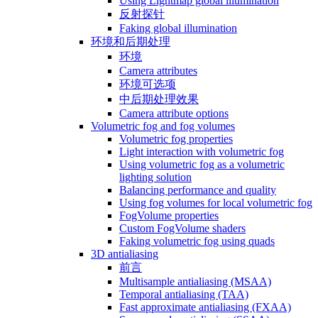
Using Lightmap global illumination
反射探针
Faking global illumination
环境和后期处理
环境
Camera attributes
环境可选项
中后期处理效果
Camera attribute options
Volumetric fog and fog volumes
Volumetric fog properties
Light interaction with volumetric fog
Using volumetric fog as a volumetric
lighting solution
Balancing performance and quality
Using fog volumes for local volumetric fog
FogVolume properties
Custom FogVolume shaders
Faking volumetric fog using quads
3D antialiasing
前言
Multisample antialiasing (MSAA)
Temporal antialiasing (TAA)
Fast approximate antialiasing (FXAA)