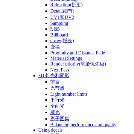
Refraction(折射)
Detail(细节)
UV1和UV2
Sampling
阴影
Billboard
Grow(增长)
变换
Proximity and Distance Fade
Material Settings
Render priority(渲染优先级)
Next Pass
3D 灯光和阴影
前言
光节点
Light number limits
平行光
全向光
聚光
影子图集
Balancing performance and quality
Using decals