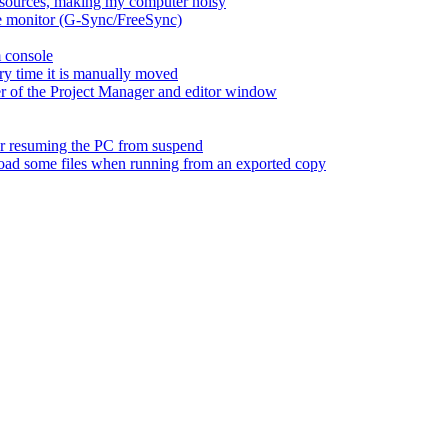
esources, making my computer noisy
ate monitor (G-Sync/FreeSync)
m console
ry time it is manually moved
er of the Project Manager and editor window
fter resuming the PC from suspend
 load some files when running from an exported copy