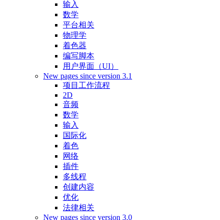
输入
数学
平台相关
物理学
着色器
编写脚本
用户界面（UI）
New pages since version 3.1
项目工作流程
2D
音频
数学
输入
国际化
着色
网络
插件
多线程
创建内容
优化
法律相关
New pages since version 3.0