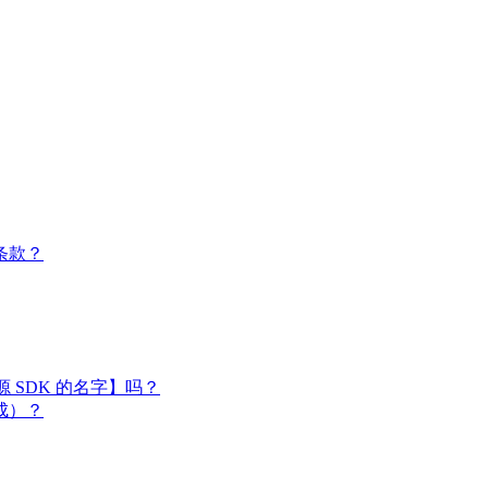
条款？
闭源 SDK 的名字】吗？
成）？