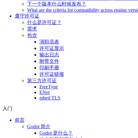
下一个版本什么时候发布？
What are the criteria for compatibility across engine vers
遵守许可证
什么是许可证？
需求
包含
演职员表
许可证显示
输出日志
附带文件
印刷手册
许可证链接
第三方许可证
FreeType
ENet
mbed TLS
入门
前言
Godot 简介
Godot 是什么？