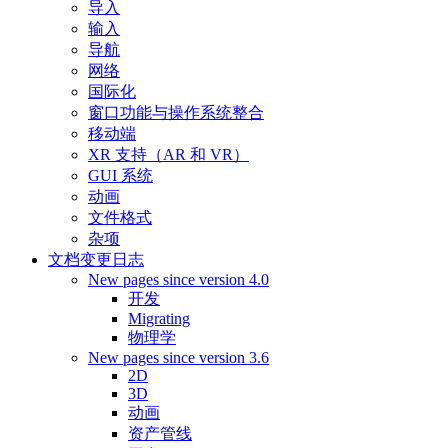
导入
输入
导航
网络
国际化
窗口功能与操作系统整合
移动端
XR 支持（AR 和 VR）
GUI 系统
动画
文件格式
杂项
文档变更日志
New pages since version 4.0
开发
Migrating
物理学
New pages since version 3.6
2D
3D
动画
资产管线