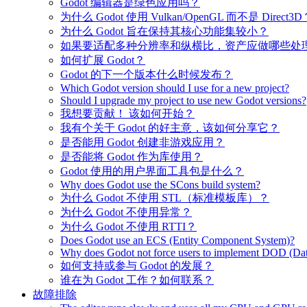
Godot 编辑器是绿色应用吗？
为什么 Godot 使用 Vulkan/OpenGL 而不是 Direct3D
为什么 Godot 旨在保持其核心功能集较小？
如果要适配多种分辨率和纵横比，资产应做哪些处
如何扩展 Godot？
Godot 的下一个版本什么时候发布？
Which Godot version should I use for a new project?
Should I upgrade my project to use new Godot versions?
我想要贡献！ 该如何开始？
我有个关于 Godot 的好主意，该如何分享它？
是否能用 Godot 创建非游戏应用？
是否能将 Godot 作为库使用？
Godot 使用的用户界面工具包是什么？
Why does Godot use the SCons build system?
为什么 Godot 不使用 STL（标准模板库）？
为什么 Godot 不使用异常？
为什么 Godot 不使用 RTTI？
Does Godot use an ECS (Entity Component System)?
Why does Godot not force users to implement DOD (Dat
如何支持或参与 Godot 的发展？
谁在为 Godot 工作？如何联系？
故障排除