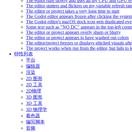
The editor runs slowly and uses all my CPU and GPU r
The editor stutters and flickers on my variable refresh r
The editor or project takes a very long time to start
The Godot editor appears frozen after clicking the syste
The Godot editor's macOS dock icon gets duplicated eve
Some text such as "NO DC" appears in the top-left corn
The editor or project appears overly sharp or blurry
The editor or project appears to have washed out colors
The editor/project freezes or displays glitched visuals a
The project works when run from the editor, but fails to
特性列表
平台
编辑器
渲染
2D 图形
2D 工具
2D物理
3D 图形
3D 工具
3D 物理学
着色器
编写脚本
音频