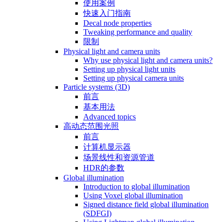
使用案例
快速入门指南
Decal node properties
Tweaking performance and quality
限制
Physical light and camera units
Why use physical light and camera units?
Setting up physical light units
Setting up physical camera units
Particle systems (3D)
前言
基本用法
Advanced topics
高动态范围光照
前言
计算机显示器
场景线性和资源管道
HDR的参数
Global illumination
Introduction to global illumination
Using Voxel global illumination
Signed distance field global illumination
(SDFGI)