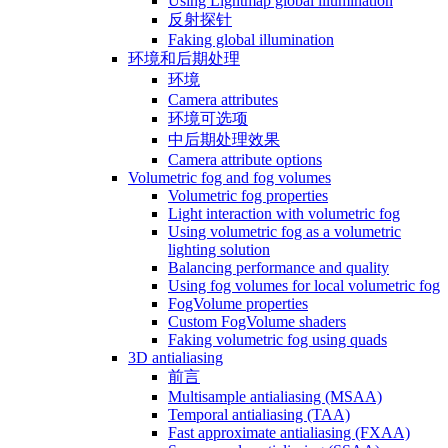
Using Lightmap global illumination
反射探针
Faking global illumination
环境和后期处理
环境
Camera attributes
环境可选项
中后期处理效果
Camera attribute options
Volumetric fog and fog volumes
Volumetric fog properties
Light interaction with volumetric fog
Using volumetric fog as a volumetric
lighting solution
Balancing performance and quality
Using fog volumes for local volumetric fog
FogVolume properties
Custom FogVolume shaders
Faking volumetric fog using quads
3D antialiasing
前言
Multisample antialiasing (MSAA)
Temporal antialiasing (TAA)
Fast approximate antialiasing (FXAA)