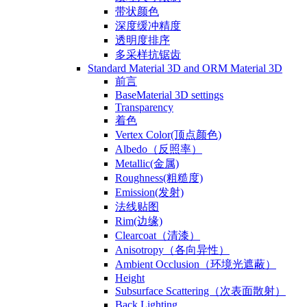
带状颜色
深度缓冲精度
透明度排序
多采样抗锯齿
Standard Material 3D and ORM Material 3D
前言
BaseMaterial 3D settings
Transparency
着色
Vertex Color(顶点颜色)
Albedo（反照率）
Metallic(金属)
Roughness(粗糙度)
Emission(发射)
法线贴图
Rim(边缘)
Clearcoat（清漆）
Anisotropy（各向异性）
Ambient Occlusion（环境光遮蔽）
Height
Subsurface Scattering（次表面散射）
Back Lighting