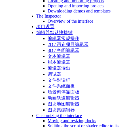
Creating and importing projects
Opening and importing projects
Downloading demos and templates
The Inspector
Overview of the interface
项目设置
编辑器默认快捷键
编辑器常规操作
2D / 画布项目编辑器
3D / 空间编辑器
文本编辑器
脚本编辑器
编辑器输出
调试器
文件对话框
文件系统面板
场景树停靠面板
动画轨道编辑器
图块地图编辑器
图块集编辑器
Customizing the interface
Moving and resizing docks
Splitting the script or shader editor to its