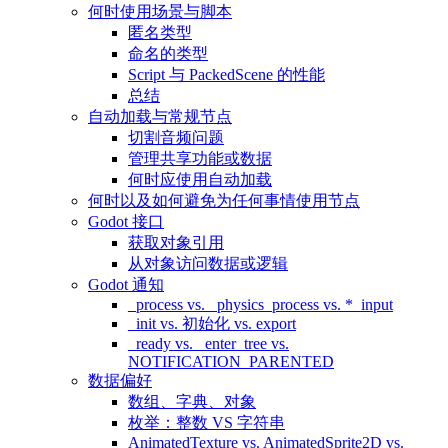
何时使用场景与脚本
匿名类型
命名的类型
Script 与 PackedScene 的性能
总结
自动加载与常规节点
切割音频问题
管理共享功能或数据
何时应使用自动加载
何时以及如何避免为任何事情使用节点
Godot 接口
获取对象引用
从对象访问数据或逻辑
Godot 通知
_process vs. _physics_process vs. *_input
_init vs. 初始化 vs. export
_ready vs. _enter_tree vs.
NOTIFICATION_PARENTED
数据偏好
数组、字典、对象
枚举：整数 VS 字符串
AnimatedTexture vs. AnimatedSprite2D vs.