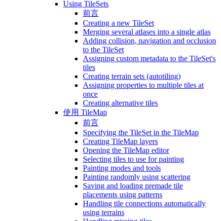
Using TileSets
前言
Creating a new TileSet
Merging several atlases into a single atlas
Adding collision, navigation and occlusion
to the TileSet
Assigning custom metadata to the TileSet's
tiles
Creating terrain sets (autotiling)
Assigning properties to multiple tiles at
once
Creating alternative tiles
使用 TileMap
前言
Specifying the TileSet in the TileMap
Creating TileMap layers
Opening the TileMap editor
Selecting tiles to use for painting
Painting modes and tools
Painting randomly using scattering
Saving and loading premade tile
placements using patterns
Handling tile connections automatically
using terrains