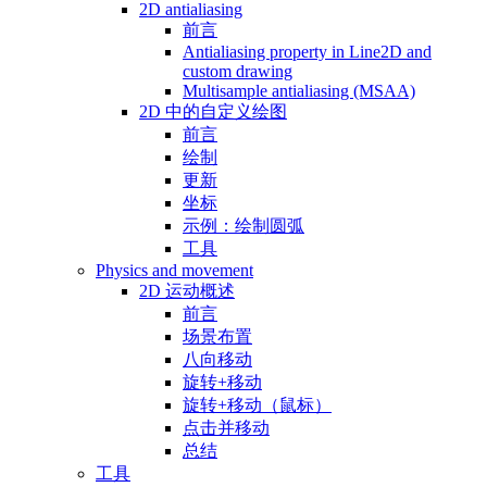
2D antialiasing
前言
Antialiasing property in Line2D and
custom drawing
Multisample antialiasing (MSAA)
2D 中的自定义绘图
前言
绘制
更新
坐标
示例：绘制圆弧
工具
Physics and movement
2D 运动概述
前言
场景布置
八向移动
旋转+移动
旋转+移动（鼠标）
点击并移动
总结
工具