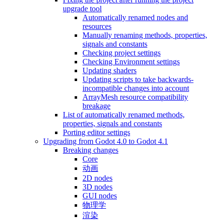
upgrade tool
Automatically renamed nodes and
resources
Manually renaming methods, properties,
signals and constants
Checking project settings
Checking Environment settings
Updating shaders
Updating scripts to take backwards-
incompatible changes into account
ArrayMesh resource compatibility
breakage
List of automatically renamed methods,
properties, signals and constants
Porting editor settings
Upgrading from Godot 4.0 to Godot 4.1
Breaking changes
Core
动画
2D nodes
3D nodes
GUI nodes
物理学
渲染