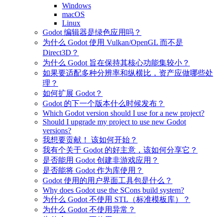
Windows
macOS
Linux
Godot 编辑器是绿色应用吗？
为什么 Godot 使用 Vulkan/OpenGL 而不是
Direct3D？
为什么 Godot 旨在保持其核心功能集较小？
如果要适配多种分辨率和纵横比，资产应做哪些处
理？
如何扩展 Godot？
Godot 的下一个版本什么时候发布？
Which Godot version should I use for a new project?
Should I upgrade my project to use new Godot
versions?
我想要贡献！ 该如何开始？
我有个关于 Godot 的好主意，该如何分享它？
是否能用 Godot 创建非游戏应用？
是否能将 Godot 作为库使用？
Godot 使用的用户界面工具包是什么？
Why does Godot use the SCons build system?
为什么 Godot 不使用 STL（标准模板库）？
为什么 Godot 不使用异常？