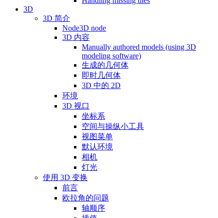
Handling missing tiles
3D
3D 简介
Node3D node
3D 内容
Manually authored models (using 3D
modeling software)
生成的几何体
即时几何体
3D 中的 2D
环境
3D 视口
坐标系
空间与操纵小工具
视图菜单
默认环境
相机
灯光
使用 3D 变换
前言
欧拉角的问题
轴顺序