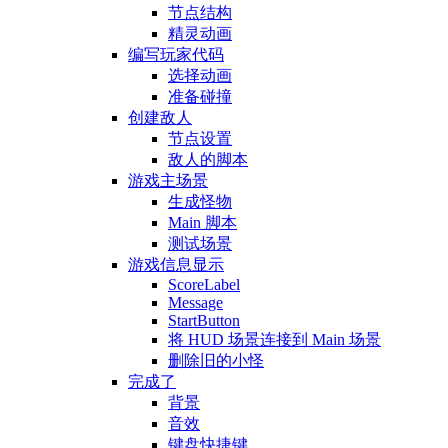
节点结构
精灵动画
编写玩家代码
选择动画
准备碰撞
创建敌人
节点设置
敌人的脚本
游戏主场景
生成怪物
Main 脚本
测试场景
游戏信息显示
ScoreLabel
Message
StartButton
将 HUD 场景连接到 Main 场景
删除旧的小怪
完成了
背景
音效
键盘快捷键