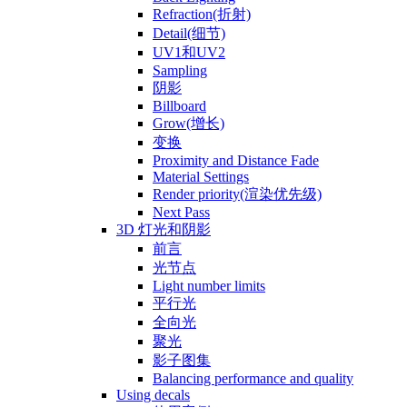
Refraction(折射)
Detail(细节)
UV1和UV2
Sampling
阴影
Billboard
Grow(增长)
变换
Proximity and Distance Fade
Material Settings
Render priority(渲染优先级)
Next Pass
3D 灯光和阴影
前言
光节点
Light number limits
平行光
全向光
聚光
影子图集
Balancing performance and quality
Using decals