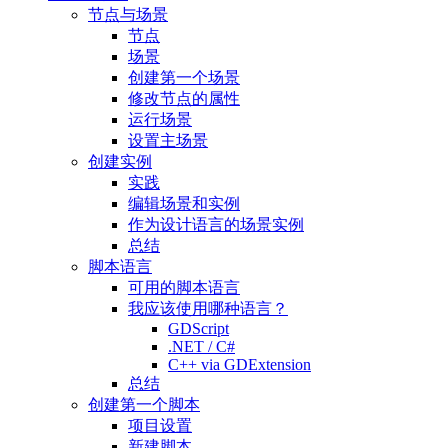
节点与场景
节点
场景
创建第一个场景
修改节点的属性
运行场景
设置主场景
创建实例
实践
编辑场景和实例
作为设计语言的场景实例
总结
脚本语言
可用的脚本语言
我应该使用哪种语言？
GDScript
.NET / C#
C++ via GDExtension
总结
创建第一个脚本
项目设置
新建脚本