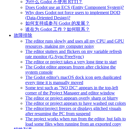
为什么 Godot 不使用 RTTI？
Does Godot use an ECS (Entity Component System)?
Why does Godot not force users to implement DOD
(Data-Oriented Design)?
如何支持或参与 Godot 的发展？
谁在为 Godot 工作？如何联系？
故障排除
The editor runs slowly and uses all my CPU and GPU
resources, making my computer noisy
The editor stutters and flickers on my variable refresh
rate monitor (G-Sync/FreeSync)
The editor or project takes a very long time to start
The Godot editor appears frozen after clicking the
system console
The Godot editor's macOS dock icon gets duplicated
every time it is manually moved
Some text such as "NO DC" appears in the top-left
corner of the Project Manager and editor window
The editor or project appears overly sharp or blurry
The editor or project appears to have washed out colors
The editor/project freezes or displays glitched visuals
after resuming the PC from suspend
The project works when run from the editor, but fails to
load some files when running from an exported copy