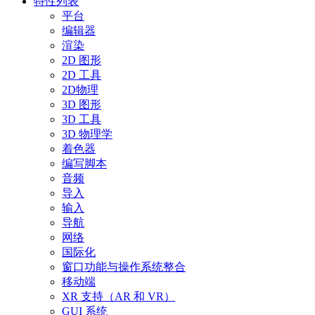
特性列表
平台
编辑器
渲染
2D 图形
2D 工具
2D物理
3D 图形
3D 工具
3D 物理学
着色器
编写脚本
音频
导入
输入
导航
网络
国际化
窗口功能与操作系统整合
移动端
XR 支持（AR 和 VR）
GUI 系统