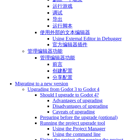
运行游戏
调试
导出
运行脚本
使用外部的文本编辑器
Using External Editor in Debugger
官方编辑器插件
管理编辑器功能
管理编辑器功能
前言
创建配置
分享配置
Migrating to a new version
Upgrading from Godot 3 to Godot 4
Should I upgrade to Godot 4?
Advantages of upgrading
Disadvantages of upgrading
Caveats of upgrading
Preparing before the upgrade (optional)
Running the project upgrade tool
Using the Project Manager
Using the command line
Fixing the project after running the project