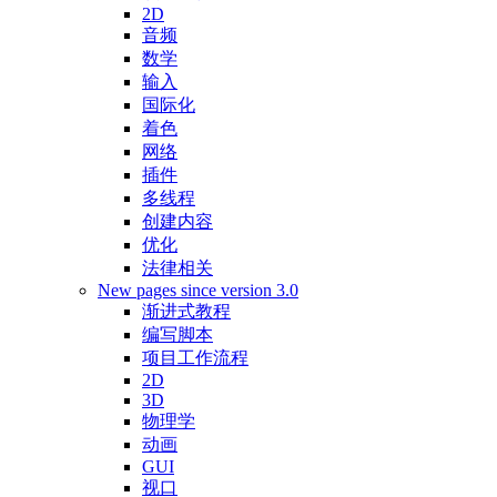
2D
音频
数学
输入
国际化
着色
网络
插件
多线程
创建内容
优化
法律相关
New pages since version 3.0
渐进式教程
编写脚本
项目工作流程
2D
3D
物理学
动画
GUI
视口