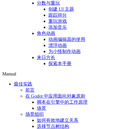
分数与重玩
创建 UI 主题
跟踪得分
重玩游戏
添加音乐
角色动画
动画编辑器的使用
漂浮动画
为小怪制作动画
来日方长
探索本手册
Manual
最佳实践
前言
在 Godot 中应用面向对象原则
脚本在引擎中的工作原理
场景
场景组织
如何有效地建立关系
选择节点树结构