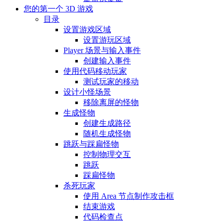
您的第一个 3D 游戏
目录
设置游戏区域
设置游玩区域
Player 场景与输入事件
创建输入事件
使用代码移动玩家
测试玩家的移动
设计小怪场景
移除离屏的怪物
生成怪物
创建生成路径
随机生成怪物
跳跃与踩扁怪物
控制物理交互
跳跃
踩扁怪物
杀死玩家
使用 Area 节点制作攻击框
结束游戏
代码检查点