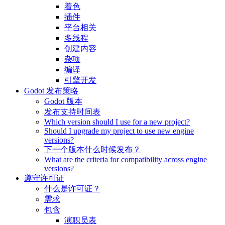
着色
插件
平台相关
多线程
创建内容
杂项
编译
引擎开发
Godot 发布策略
Godot 版本
发布支持时间表
Which version should I use for a new project?
Should I upgrade my project to use new engine
versions?
下一个版本什么时候发布？
What are the criteria for compatibility across engine
versions?
遵守许可证
什么是许可证？
需求
包含
演职员表