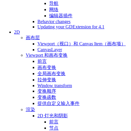
导航
网络
编辑器插件
Behavior changes
Updating your GDExtension for 4.1
2D
画布层
Viewport（视口）和 Canvas Item（画布项）
CanvasLayer
Viewport 和画布变换
前言
画布变换
全局画布变换
拉伸变换
Window transform
变换顺序
变换函数
提供自定义输入事件
渲染
2D 灯光和阴影
前言
节点