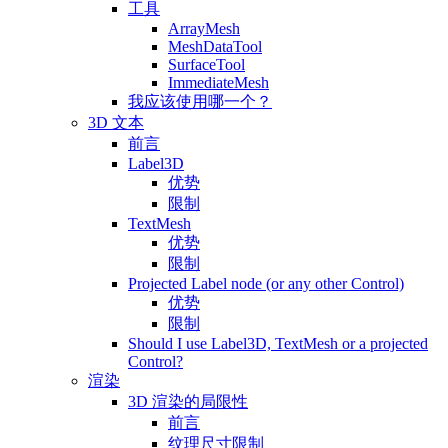
工具
ArrayMesh
MeshDataTool
SurfaceTool
ImmediateMesh
我应该使用哪一个？
3D 文本
前言
Label3D
优势
限制
TextMesh
优势
限制
Projected Label node (or any other Control)
优势
限制
Should I use Label3D, TextMesh or a projected
Control?
渲染
3D 渲染的局限性
前言
纹理尺寸限制