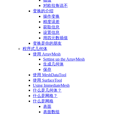
插值
对欧拉角说不
变换的介绍
操作变换
精度误差
获取信息
设置信息
用四元数插值
变换是你的朋友
程序式几何体
使用 ArrayMesh
Setting up the ArrayMesh
生成几何体
保存
使用 MeshDataTool
使用 SurfaceTool
Using ImmediateMesh
什么是几何体？
什么是网格？
什么是网格
表面
表面数组