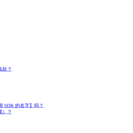
条款？
闭源 SDK 的名字】吗？
成）？