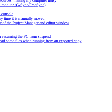
esources, making my computer noisy
ate monitor (G-Sync/FreeSync)
m console
ry time it is manually moved
er of the Project Manager and editor window
fter resuming the PC from suspend
 load some files when running from an exported copy