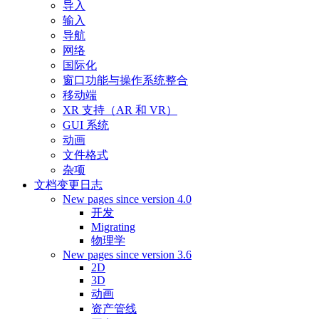
导入
输入
导航
网络
国际化
窗口功能与操作系统整合
移动端
XR 支持（AR 和 VR）
GUI 系统
动画
文件格式
杂项
文档变更日志
New pages since version 4.0
开发
Migrating
物理学
New pages since version 3.6
2D
3D
动画
资产管线