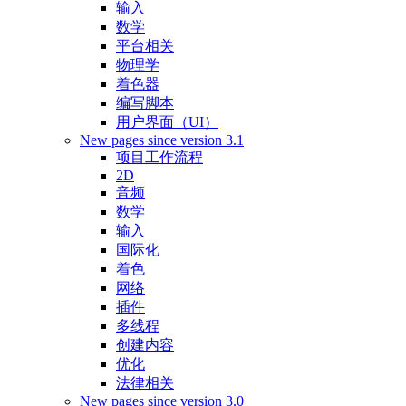
输入
数学
平台相关
物理学
着色器
编写脚本
用户界面（UI）
New pages since version 3.1
项目工作流程
2D
音频
数学
输入
国际化
着色
网络
插件
多线程
创建内容
优化
法律相关
New pages since version 3.0