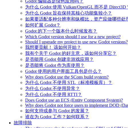
Godot 编辑器是绿色应用吗？
为什么 Godot 使用 Vulkan/OpenGL 而不是 Direct3D
为什么 Godot 旨在保持其核心功能集较小？
如果要适配多种分辨率和纵横比，资产应做哪些处
如何扩展 Godot？
Godot 的下一个版本什么时候发布？
Which Godot version should I use for a new project?
Should I upgrade my project to use new Godot versions?
我想要贡献！ 该如何开始？
我有个关于 Godot 的好主意，该如何分享它？
是否能用 Godot 创建非游戏应用？
是否能将 Godot 作为库使用？
Godot 使用的用户界面工具包是什么？
Why does Godot use the SCons build system?
为什么 Godot 不使用 STL（标准模板库）？
为什么 Godot 不使用异常？
为什么 Godot 不使用 RTTI？
Does Godot use an ECS (Entity Component System)?
Why does Godot not force users to implement DOD (Dat
如何支持或参与 Godot 的发展？
谁在为 Godot 工作？如何联系？
故障排除