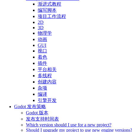
渐进式教程
编写脚本
项目工作流程
2D
3D
物理学
动画
GUI
视口
着色
插件
平台相关
多线程
创建内容
杂项
编译
引擎开发
Godot 发布策略
Godot 版本
发布支持时间表
Which version should I use for a new project?
Should I upgrade my project to use new engine versions