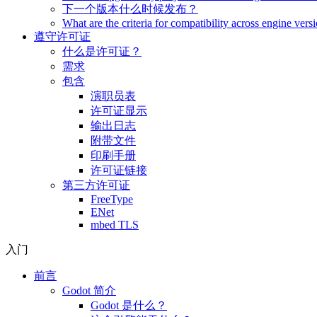
下一个版本什么时候发布？
What are the criteria for compatibility across engine vers
遵守许可证
什么是许可证？
需求
包含
演职员表
许可证显示
输出日志
附带文件
印刷手册
许可证链接
第三方许可证
FreeType
ENet
mbed TLS
入门
前言
Godot 简介
Godot 是什么？