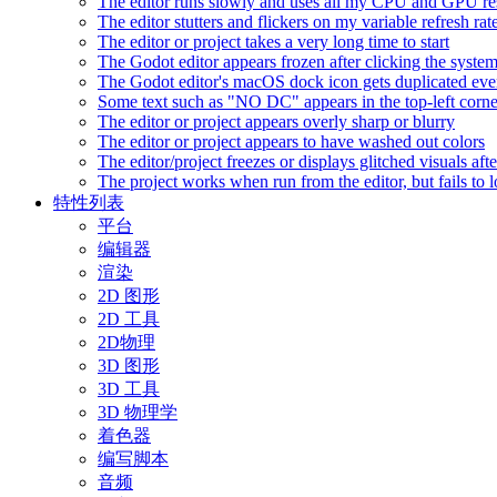
The editor runs slowly and uses all my CPU and GPU r
The editor stutters and flickers on my variable refresh r
The editor or project takes a very long time to start
The Godot editor appears frozen after clicking the syste
The Godot editor's macOS dock icon gets duplicated eve
Some text such as "NO DC" appears in the top-left corn
The editor or project appears overly sharp or blurry
The editor or project appears to have washed out colors
The editor/project freezes or displays glitched visuals a
The project works when run from the editor, but fails to
特性列表
平台
编辑器
渲染
2D 图形
2D 工具
2D物理
3D 图形
3D 工具
3D 物理学
着色器
编写脚本
音频