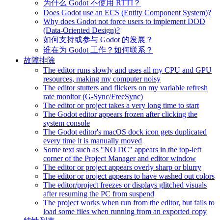
为什么 Godot 不使用 RTTI？
Does Godot use an ECS (Entity Component System)?
Why does Godot not force users to implement DOD
(Data-Oriented Design)?
如何支持或参与 Godot 的发展？
谁在为 Godot 工作？如何联系？
故障排除
The editor runs slowly and uses all my CPU and GPU
resources, making my computer noisy
The editor stutters and flickers on my variable refresh
rate monitor (G-Sync/FreeSync)
The editor or project takes a very long time to start
The Godot editor appears frozen after clicking the
system console
The Godot editor's macOS dock icon gets duplicated
every time it is manually moved
Some text such as "NO DC" appears in the top-left
corner of the Project Manager and editor window
The editor or project appears overly sharp or blurry
The editor or project appears to have washed out colors
The editor/project freezes or displays glitched visuals
after resuming the PC from suspend
The project works when run from the editor, but fails to
load some files when running from an exported copy