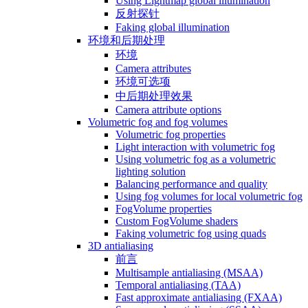
Using Lightmap global illumination
反射探针
Faking global illumination
环境和后期处理
环境
Camera attributes
环境可选项
中后期处理效果
Camera attribute options
Volumetric fog and fog volumes
Volumetric fog properties
Light interaction with volumetric fog
Using volumetric fog as a volumetric
lighting solution
Balancing performance and quality
Using fog volumes for local volumetric fog
FogVolume properties
Custom FogVolume shaders
Faking volumetric fog using quads
3D antialiasing
前言
Multisample antialiasing (MSAA)
Temporal antialiasing (TAA)
Fast approximate antialiasing (FXAA)