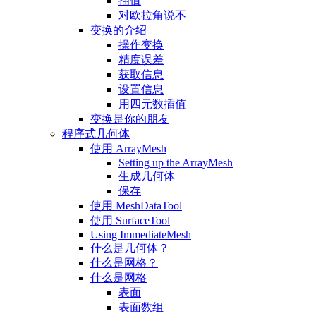
插值
对欧拉角说不
变换的介绍
操作变换
精度误差
获取信息
设置信息
用四元数插值
变换是你的朋友
程序式几何体
使用 ArrayMesh
Setting up the ArrayMesh
生成几何体
保存
使用 MeshDataTool
使用 SurfaceTool
Using ImmediateMesh
什么是几何体？
什么是网格？
什么是网格
表面
表面数组