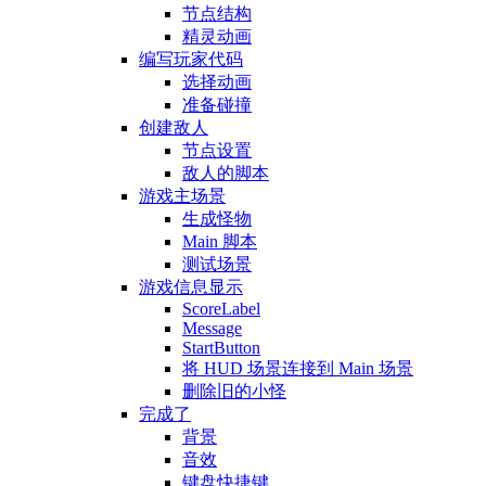
节点结构
精灵动画
编写玩家代码
选择动画
准备碰撞
创建敌人
节点设置
敌人的脚本
游戏主场景
生成怪物
Main 脚本
测试场景
游戏信息显示
ScoreLabel
Message
StartButton
将 HUD 场景连接到 Main 场景
删除旧的小怪
完成了
背景
音效
键盘快捷键