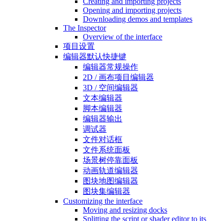
Creating and importing projects
Opening and importing projects
Downloading demos and templates
The Inspector
Overview of the interface
项目设置
编辑器默认快捷键
编辑器常规操作
2D / 画布项目编辑器
3D / 空间编辑器
文本编辑器
脚本编辑器
编辑器输出
调试器
文件对话框
文件系统面板
场景树停靠面板
动画轨道编辑器
图块地图编辑器
图块集编辑器
Customizing the interface
Moving and resizing docks
Splitting the script or shader editor to its