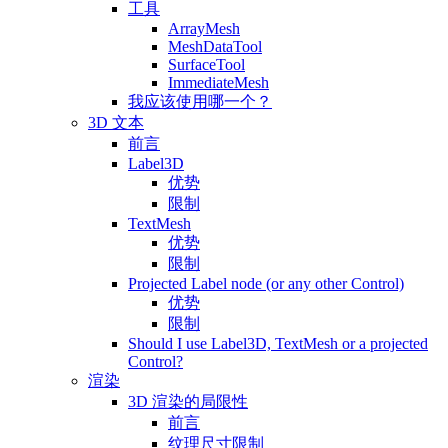
工具
ArrayMesh
MeshDataTool
SurfaceTool
ImmediateMesh
我应该使用哪一个？
3D 文本
前言
Label3D
优势
限制
TextMesh
优势
限制
Projected Label node (or any other Control)
优势
限制
Should I use Label3D, TextMesh or a projected
Control?
渲染
3D 渲染的局限性
前言
纹理尺寸限制