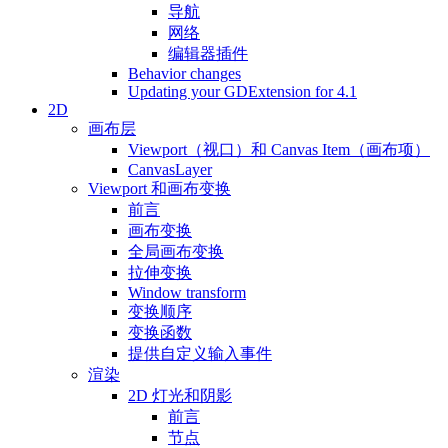
导航
网络
编辑器插件
Behavior changes
Updating your GDExtension for 4.1
2D
画布层
Viewport（视口）和 Canvas Item（画布项）
CanvasLayer
Viewport 和画布变换
前言
画布变换
全局画布变换
拉伸变换
Window transform
变换顺序
变换函数
提供自定义输入事件
渲染
2D 灯光和阴影
前言
节点