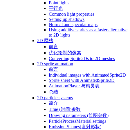
Point lights
平行光
Common light properties
Setting up shadows
Normal and specular maps
Using additive sprites as a faster alternative
to 2D lights
2D 网格
前言
优化绘制的像素
Converting Sprite2Ds to 2D meshes
2D sprite animation
前言
Individual images with AnimatedSprite2D
Sprite sheet with AnimatedSprite2D
AnimationPlayer 与精灵表
总结
2D particle systems
简介
Time (时间)参数
Drawing parameters (绘图参数)
ParticleProcessMaterial settings
Emission Shapes(发射形状)