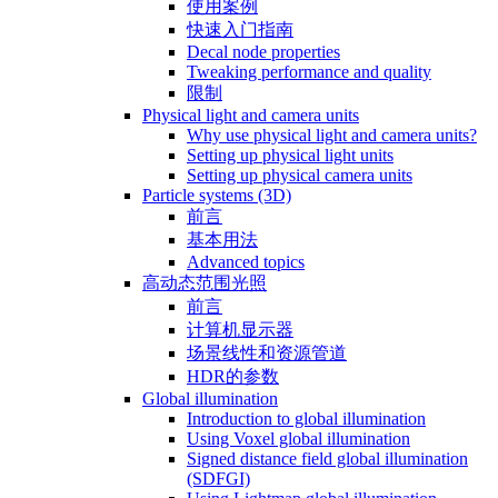
使用案例
快速入门指南
Decal node properties
Tweaking performance and quality
限制
Physical light and camera units
Why use physical light and camera units?
Setting up physical light units
Setting up physical camera units
Particle systems (3D)
前言
基本用法
Advanced topics
高动态范围光照
前言
计算机显示器
场景线性和资源管道
HDR的参数
Global illumination
Introduction to global illumination
Using Voxel global illumination
Signed distance field global illumination
(SDFGI)