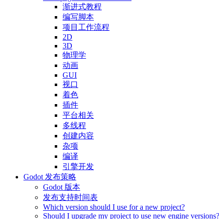
渐进式教程
编写脚本
项目工作流程
2D
3D
物理学
动画
GUI
视口
着色
插件
平台相关
多线程
创建内容
杂项
编译
引擎开发
Godot 发布策略
Godot 版本
发布支持时间表
Which version should I use for a new project?
Should I upgrade my project to use new engine versions