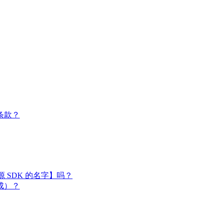
条款？
闭源 SDK 的名字】吗？
成）？