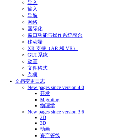
导入
输入
导航
网络
国际化
窗口功能与操作系统整合
移动端
XR 支持（AR 和 VR）
GUI 系统
动画
文件格式
杂项
文档变更日志
New pages since version 4.0
开发
Migrating
物理学
New pages since version 3.6
2D
3D
动画
资产管线