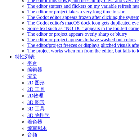
The editor runs slowly and uses all my CPU and GPU r
The editor stutters and flickers on my variable refresh r
The editor or project takes a very long time to start
The Godot editor appears frozen after clicking the syste
The Godot editor's macOS dock icon gets duplicated eve
Some text such as "NO DC" appears in the top-left corn
The editor or project appears overly sharp or blurry
The editor or project appears to have washed out colors
The editor/project freezes or displays glitched visuals a
The project works when run from the editor, but fails to
特性列表
平台
编辑器
渲染
2D 图形
2D 工具
2D物理
3D 图形
3D 工具
3D 物理学
着色器
编写脚本
音频