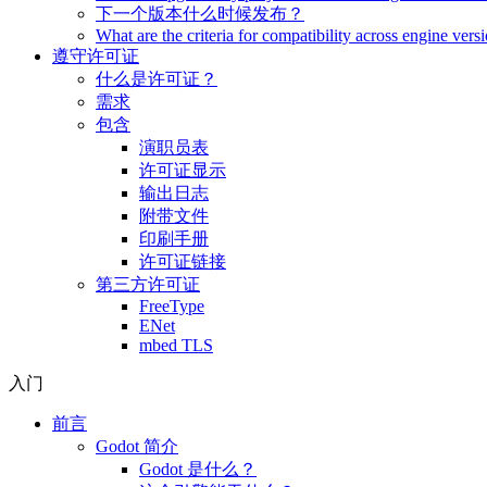
下一个版本什么时候发布？
What are the criteria for compatibility across engine vers
遵守许可证
什么是许可证？
需求
包含
演职员表
许可证显示
输出日志
附带文件
印刷手册
许可证链接
第三方许可证
FreeType
ENet
mbed TLS
入门
前言
Godot 简介
Godot 是什么？