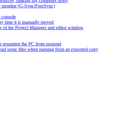
esources, making my computer noisy
ate monitor (G-Sync/FreeSync)
m console
ry time it is manually moved
er of the Project Manager and editor window
fter resuming the PC from suspend
 load some files when running from an exported copy