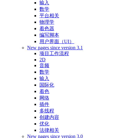
输入
数学
平台相关
物理学
着色器
编写脚本
用户界面（UI）
New pages since version 3.1
项目工作流程
2D
音频
数学
输入
国际化
着色
网络
插件
多线程
创建内容
优化
法律相关
New pages since version 3.0