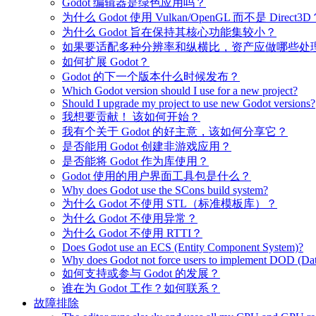
Godot 编辑器是绿色应用吗？
为什么 Godot 使用 Vulkan/OpenGL 而不是 Direct3D
为什么 Godot 旨在保持其核心功能集较小？
如果要适配多种分辨率和纵横比，资产应做哪些处
如何扩展 Godot？
Godot 的下一个版本什么时候发布？
Which Godot version should I use for a new project?
Should I upgrade my project to use new Godot versions?
我想要贡献！ 该如何开始？
我有个关于 Godot 的好主意，该如何分享它？
是否能用 Godot 创建非游戏应用？
是否能将 Godot 作为库使用？
Godot 使用的用户界面工具包是什么？
Why does Godot use the SCons build system?
为什么 Godot 不使用 STL（标准模板库）？
为什么 Godot 不使用异常？
为什么 Godot 不使用 RTTI？
Does Godot use an ECS (Entity Component System)?
Why does Godot not force users to implement DOD (Dat
如何支持或参与 Godot 的发展？
谁在为 Godot 工作？如何联系？
故障排除