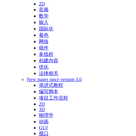
2D
音频
数学
输入
国际化
着色
网络
插件
多线程
创建内容
优化
法律相关
New pages since version 3.0
渐进式教程
编写脚本
项目工作流程
2D
3D
物理学
动画
GUI
视口