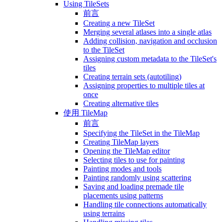
Using TileSets
前言
Creating a new TileSet
Merging several atlases into a single atlas
Adding collision, navigation and occlusion
to the TileSet
Assigning custom metadata to the TileSet's
tiles
Creating terrain sets (autotiling)
Assigning properties to multiple tiles at
once
Creating alternative tiles
使用 TileMap
前言
Specifying the TileSet in the TileMap
Creating TileMap layers
Opening the TileMap editor
Selecting tiles to use for painting
Painting modes and tools
Painting randomly using scattering
Saving and loading premade tile
placements using patterns
Handling tile connections automatically
using terrains