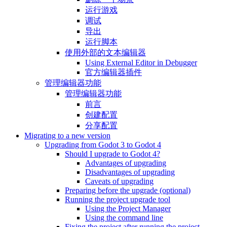
运行游戏
调试
导出
运行脚本
使用外部的文本编辑器
Using External Editor in Debugger
官方编辑器插件
管理编辑器功能
管理编辑器功能
前言
创建配置
分享配置
Migrating to a new version
Upgrading from Godot 3 to Godot 4
Should I upgrade to Godot 4?
Advantages of upgrading
Disadvantages of upgrading
Caveats of upgrading
Preparing before the upgrade (optional)
Running the project upgrade tool
Using the Project Manager
Using the command line
Fixing the project after running the project