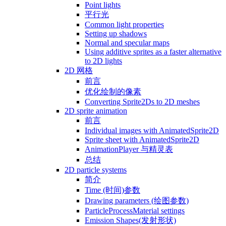
Point lights
平行光
Common light properties
Setting up shadows
Normal and specular maps
Using additive sprites as a faster alternative
to 2D lights
2D 网格
前言
优化绘制的像素
Converting Sprite2Ds to 2D meshes
2D sprite animation
前言
Individual images with AnimatedSprite2D
Sprite sheet with AnimatedSprite2D
AnimationPlayer 与精灵表
总结
2D particle systems
简介
Time (时间)参数
Drawing parameters (绘图参数)
ParticleProcessMaterial settings
Emission Shapes(发射形状)