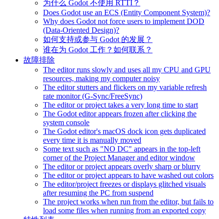
为什么 Godot 不使用 RTTI？
Does Godot use an ECS (Entity Component System)?
Why does Godot not force users to implement DOD
(Data-Oriented Design)?
如何支持或参与 Godot 的发展？
谁在为 Godot 工作？如何联系？
故障排除
The editor runs slowly and uses all my CPU and GPU
resources, making my computer noisy
The editor stutters and flickers on my variable refresh
rate monitor (G-Sync/FreeSync)
The editor or project takes a very long time to start
The Godot editor appears frozen after clicking the
system console
The Godot editor's macOS dock icon gets duplicated
every time it is manually moved
Some text such as "NO DC" appears in the top-left
corner of the Project Manager and editor window
The editor or project appears overly sharp or blurry
The editor or project appears to have washed out colors
The editor/project freezes or displays glitched visuals
after resuming the PC from suspend
The project works when run from the editor, but fails to
load some files when running from an exported copy