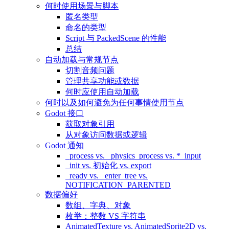
何时使用场景与脚本
匿名类型
命名的类型
Script 与 PackedScene 的性能
总结
自动加载与常规节点
切割音频问题
管理共享功能或数据
何时应使用自动加载
何时以及如何避免为任何事情使用节点
Godot 接口
获取对象引用
从对象访问数据或逻辑
Godot 通知
_process vs. _physics_process vs. *_input
_init vs. 初始化 vs. export
_ready vs. _enter_tree vs.
NOTIFICATION_PARENTED
数据偏好
数组、字典、对象
枚举：整数 VS 字符串
AnimatedTexture vs. AnimatedSprite2D vs.