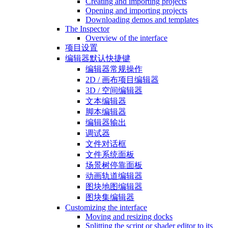
Creating and importing projects
Opening and importing projects
Downloading demos and templates
The Inspector
Overview of the interface
项目设置
编辑器默认快捷键
编辑器常规操作
2D / 画布项目编辑器
3D / 空间编辑器
文本编辑器
脚本编辑器
编辑器输出
调试器
文件对话框
文件系统面板
场景树停靠面板
动画轨道编辑器
图块地图编辑器
图块集编辑器
Customizing the interface
Moving and resizing docks
Splitting the script or shader editor to its