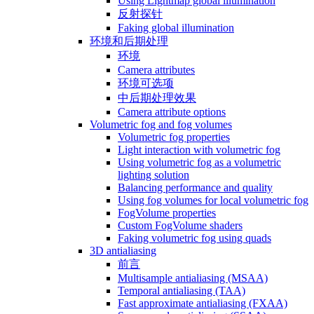
Using Lightmap global illumination
反射探针
Faking global illumination
环境和后期处理
环境
Camera attributes
环境可选项
中后期处理效果
Camera attribute options
Volumetric fog and fog volumes
Volumetric fog properties
Light interaction with volumetric fog
Using volumetric fog as a volumetric
lighting solution
Balancing performance and quality
Using fog volumes for local volumetric fog
FogVolume properties
Custom FogVolume shaders
Faking volumetric fog using quads
3D antialiasing
前言
Multisample antialiasing (MSAA)
Temporal antialiasing (TAA)
Fast approximate antialiasing (FXAA)