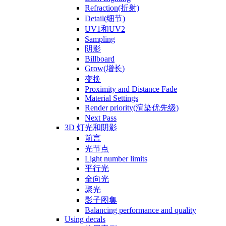
Refraction(折射)
Detail(细节)
UV1和UV2
Sampling
阴影
Billboard
Grow(增长)
变换
Proximity and Distance Fade
Material Settings
Render priority(渲染优先级)
Next Pass
3D 灯光和阴影
前言
光节点
Light number limits
平行光
全向光
聚光
影子图集
Balancing performance and quality
Using decals