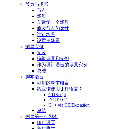
节点与场景
节点
场景
创建第一个场景
修改节点的属性
运行场景
设置主场景
创建实例
实践
编辑场景和实例
作为设计语言的场景实例
总结
脚本语言
可用的脚本语言
我应该使用哪种语言？
GDScript
.NET / C#
C++ via GDExtension
总结
创建第一个脚本
项目设置
新建脚本