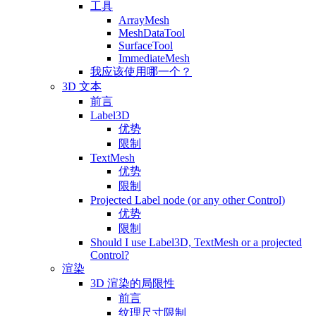
工具
ArrayMesh
MeshDataTool
SurfaceTool
ImmediateMesh
我应该使用哪一个？
3D 文本
前言
Label3D
优势
限制
TextMesh
优势
限制
Projected Label node (or any other Control)
优势
限制
Should I use Label3D, TextMesh or a projected
Control?
渲染
3D 渲染的局限性
前言
纹理尺寸限制