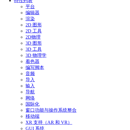
特性列表
平台
编辑器
渲染
2D 图形
2D 工具
2D物理
3D 图形
3D 工具
3D 物理学
着色器
编写脚本
音频
导入
输入
导航
网络
国际化
窗口功能与操作系统整合
移动端
XR 支持（AR 和 VR）
GUI 系统