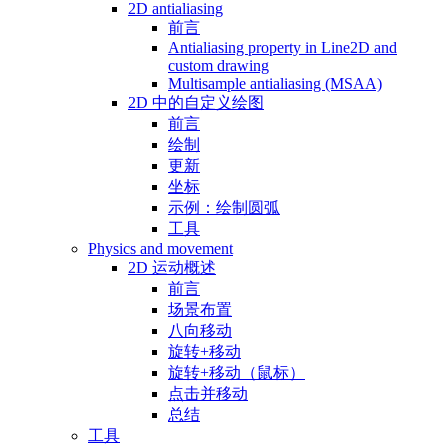
2D antialiasing
前言
Antialiasing property in Line2D and
custom drawing
Multisample antialiasing (MSAA)
2D 中的自定义绘图
前言
绘制
更新
坐标
示例：绘制圆弧
工具
Physics and movement
2D 运动概述
前言
场景布置
八向移动
旋转+移动
旋转+移动（鼠标）
点击并移动
总结
工具