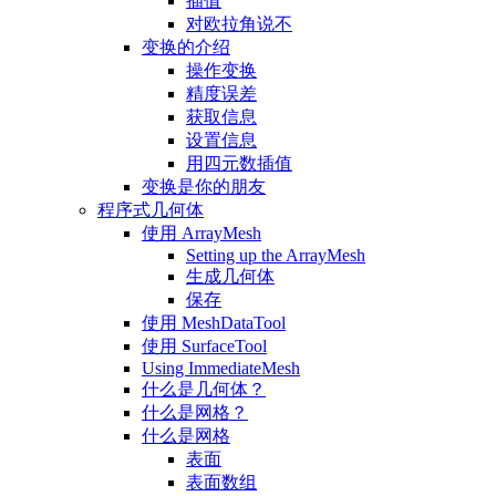
插值
对欧拉角说不
变换的介绍
操作变换
精度误差
获取信息
设置信息
用四元数插值
变换是你的朋友
程序式几何体
使用 ArrayMesh
Setting up the ArrayMesh
生成几何体
保存
使用 MeshDataTool
使用 SurfaceTool
Using ImmediateMesh
什么是几何体？
什么是网格？
什么是网格
表面
表面数组