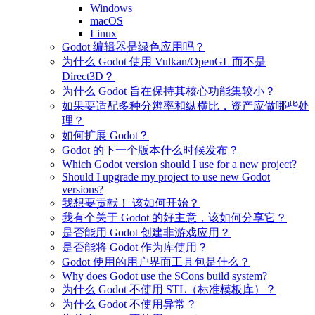
Windows
macOS
Linux
Godot 编辑器是绿色应用吗？
为什么 Godot 使用 Vulkan/OpenGL 而不是
Direct3D？
为什么 Godot 旨在保持其核心功能集较小？
如果要适配多种分辨率和纵横比，资产应做哪些处
理？
如何扩展 Godot？
Godot 的下一个版本什么时候发布？
Which Godot version should I use for a new project?
Should I upgrade my project to use new Godot
versions?
我想要贡献！ 该如何开始？
我有个关于 Godot 的好主意，该如何分享它？
是否能用 Godot 创建非游戏应用？
是否能将 Godot 作为库使用？
Godot 使用的用户界面工具包是什么？
Why does Godot use the SCons build system?
为什么 Godot 不使用 STL（标准模板库）？
为什么 Godot 不使用异常？