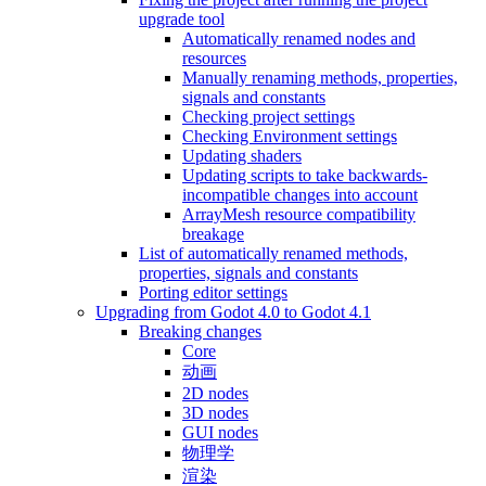
upgrade tool
Automatically renamed nodes and
resources
Manually renaming methods, properties,
signals and constants
Checking project settings
Checking Environment settings
Updating shaders
Updating scripts to take backwards-
incompatible changes into account
ArrayMesh resource compatibility
breakage
List of automatically renamed methods,
properties, signals and constants
Porting editor settings
Upgrading from Godot 4.0 to Godot 4.1
Breaking changes
Core
动画
2D nodes
3D nodes
GUI nodes
物理学
渲染