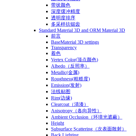
带状颜色
深度缓冲精度
透明度排序
多采样抗锯齿
Standard Material 3D and ORM Material 3D
前言
BaseMaterial 3D settings
Transparency
着色
Vertex Color(顶点颜色)
Albedo（反照率）
Metallic(金属)
Roughness(粗糙度)
Emission(发射)
法线贴图
Rim(边缘)
Clearcoat（清漆）
Anisotropy（各向异性）
Ambient Occlusion（环境光遮蔽）
Height
Subsurface Scattering（次表面散射）
Back Lighting