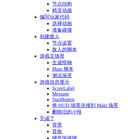
节点结构
精灵动画
编写玩家代码
选择动画
准备碰撞
创建敌人
节点设置
敌人的脚本
游戏主场景
生成怪物
Main 脚本
测试场景
游戏信息显示
ScoreLabel
Message
StartButton
将 HUD 场景连接到 Main 场景
删除旧的小怪
完成了
背景
音效
键盘快捷键