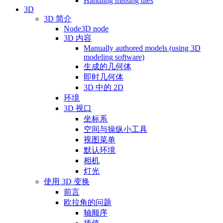
Handling missing tiles
3D
3D 简介
Node3D node
3D 内容
Manually authored models (using 3D
modeling software)
生成的几何体
即时几何体
3D 中的 2D
环境
3D 视口
坐标系
空间与操纵小工具
视图菜单
默认环境
相机
灯光
使用 3D 变换
前言
欧拉角的问题
轴顺序