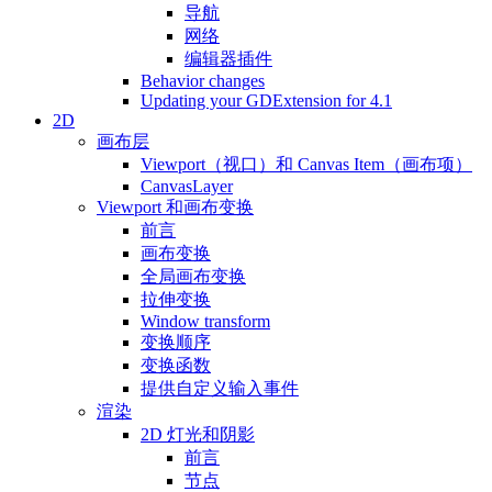
导航
网络
编辑器插件
Behavior changes
Updating your GDExtension for 4.1
2D
画布层
Viewport（视口）和 Canvas Item（画布项）
CanvasLayer
Viewport 和画布变换
前言
画布变换
全局画布变换
拉伸变换
Window transform
变换顺序
变换函数
提供自定义输入事件
渲染
2D 灯光和阴影
前言
节点