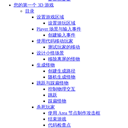
您的第一个 3D 游戏
目录
设置游戏区域
设置游玩区域
Player 场景与输入事件
创建输入事件
使用代码移动玩家
测试玩家的移动
设计小怪场景
移除离屏的怪物
生成怪物
创建生成路径
随机生成怪物
跳跃与踩扁怪物
控制物理交互
跳跃
踩扁怪物
杀死玩家
使用 Area 节点制作攻击框
结束游戏
代码检查点