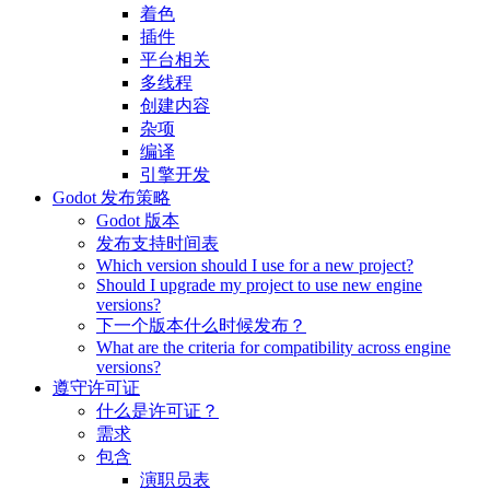
着色
插件
平台相关
多线程
创建内容
杂项
编译
引擎开发
Godot 发布策略
Godot 版本
发布支持时间表
Which version should I use for a new project?
Should I upgrade my project to use new engine
versions?
下一个版本什么时候发布？
What are the criteria for compatibility across engine
versions?
遵守许可证
什么是许可证？
需求
包含
演职员表