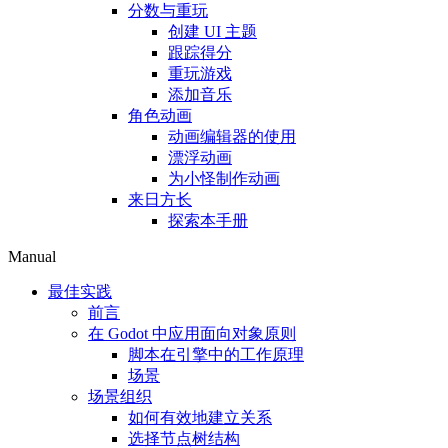
分数与重玩
创建 UI 主题
跟踪得分
重玩游戏
添加音乐
角色动画
动画编辑器的使用
漂浮动画
为小怪制作动画
来日方长
探索本手册
Manual
最佳实践
前言
在 Godot 中应用面向对象原则
脚本在引擎中的工作原理
场景
场景组织
如何有效地建立关系
选择节点树结构