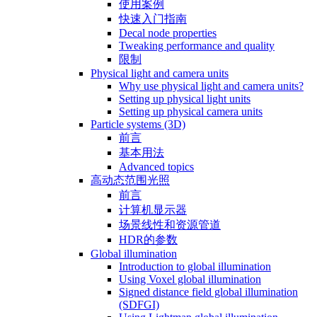
使用案例
快速入门指南
Decal node properties
Tweaking performance and quality
限制
Physical light and camera units
Why use physical light and camera units?
Setting up physical light units
Setting up physical camera units
Particle systems (3D)
前言
基本用法
Advanced topics
高动态范围光照
前言
计算机显示器
场景线性和资源管道
HDR的参数
Global illumination
Introduction to global illumination
Using Voxel global illumination
Signed distance field global illumination
(SDFGI)