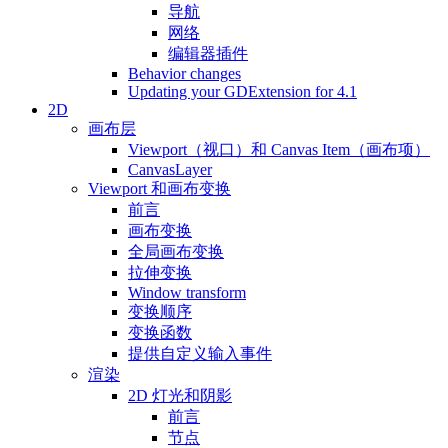
导航
网络
编辑器插件
Behavior changes
Updating your GDExtension for 4.1
2D
画布层
Viewport（视口）和 Canvas Item（画布项）
CanvasLayer
Viewport 和画布变换
前言
画布变换
全局画布变换
拉伸变换
Window transform
变换顺序
变换函数
提供自定义输入事件
渲染
2D 灯光和阴影
前言
节点