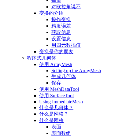
插值
对欧拉角说不
变换的介绍
操作变换
精度误差
获取信息
设置信息
用四元数插值
变换是你的朋友
程序式几何体
使用 ArrayMesh
Setting up the ArrayMesh
生成几何体
保存
使用 MeshDataTool
使用 SurfaceTool
Using ImmediateMesh
什么是几何体？
什么是网格？
什么是网格
表面
表面数组