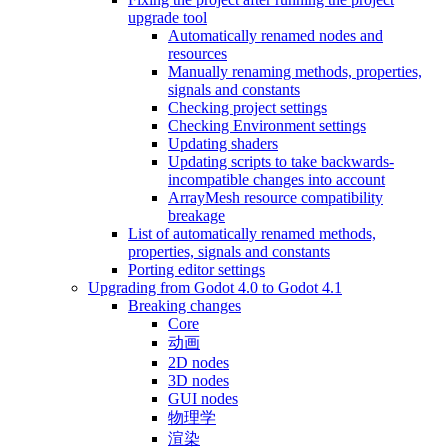
upgrade tool
Automatically renamed nodes and
resources
Manually renaming methods, properties,
signals and constants
Checking project settings
Checking Environment settings
Updating shaders
Updating scripts to take backwards-
incompatible changes into account
ArrayMesh resource compatibility
breakage
List of automatically renamed methods,
properties, signals and constants
Porting editor settings
Upgrading from Godot 4.0 to Godot 4.1
Breaking changes
Core
动画
2D nodes
3D nodes
GUI nodes
物理学
渲染