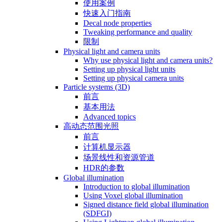
使用案例
快速入门指南
Decal node properties
Tweaking performance and quality
限制
Physical light and camera units
Why use physical light and camera units?
Setting up physical light units
Setting up physical camera units
Particle systems (3D)
前言
基本用法
Advanced topics
高动态范围光照
前言
计算机显示器
场景线性和资源管道
HDR的参数
Global illumination
Introduction to global illumination
Using Voxel global illumination
Signed distance field global illumination
(SDFGI)