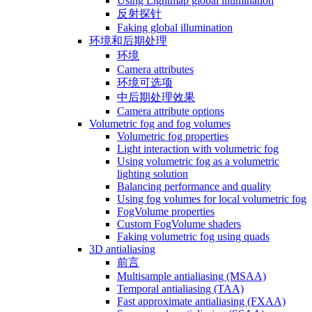
Using Lightmap global illumination
反射探针
Faking global illumination
环境和后期处理
环境
Camera attributes
环境可选项
中后期处理效果
Camera attribute options
Volumetric fog and fog volumes
Volumetric fog properties
Light interaction with volumetric fog
Using volumetric fog as a volumetric
lighting solution
Balancing performance and quality
Using fog volumes for local volumetric fog
FogVolume properties
Custom FogVolume shaders
Faking volumetric fog using quads
3D antialiasing
前言
Multisample antialiasing (MSAA)
Temporal antialiasing (TAA)
Fast approximate antialiasing (FXAA)