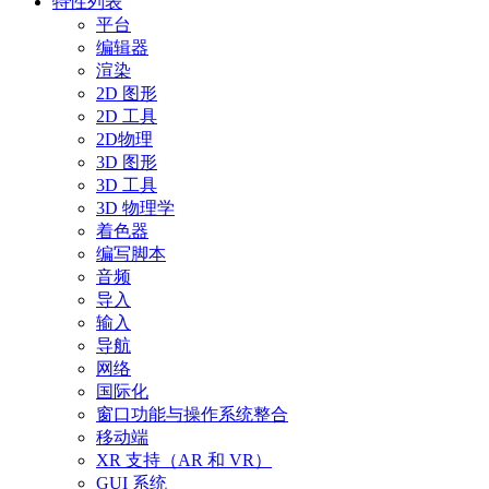
特性列表
平台
编辑器
渲染
2D 图形
2D 工具
2D物理
3D 图形
3D 工具
3D 物理学
着色器
编写脚本
音频
导入
输入
导航
网络
国际化
窗口功能与操作系统整合
移动端
XR 支持（AR 和 VR）
GUI 系统