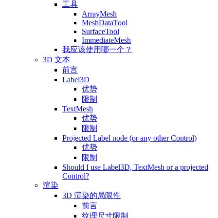
工具
ArrayMesh
MeshDataTool
SurfaceTool
ImmediateMesh
我应该使用哪一个？
3D 文本
前言
Label3D
优势
限制
TextMesh
优势
限制
Projected Label node (or any other Control)
优势
限制
Should I use Label3D, TextMesh or a projected
Control?
渲染
3D 渲染的局限性
前言
纹理尺寸限制