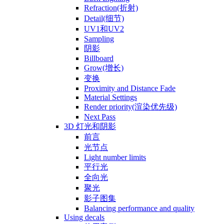
Refraction(折射)
Detail(细节)
UV1和UV2
Sampling
阴影
Billboard
Grow(增长)
变换
Proximity and Distance Fade
Material Settings
Render priority(渲染优先级)
Next Pass
3D 灯光和阴影
前言
光节点
Light number limits
平行光
全向光
聚光
影子图集
Balancing performance and quality
Using decals