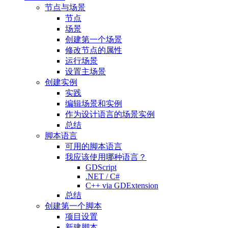
节点与场景
节点
场景
创建第一个场景
修改节点的属性
运行场景
设置主场景
创建实例
实践
编辑场景和实例
作为设计语言的场景实例
总结
脚本语言
可用的脚本语言
我应该使用哪种语言？
GDScript
.NET / C#
C++ via GDExtension
总结
创建第一个脚本
项目设置
新建脚本