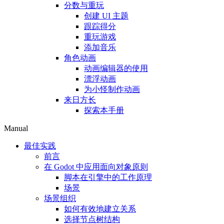
分数与重玩
创建 UI 主题
跟踪得分
重玩游戏
添加音乐
角色动画
动画编辑器的使用
漂浮动画
为小怪制作动画
来日方长
探索本手册
Manual
最佳实践
前言
在 Godot 中应用面向对象原则
脚本在引擎中的工作原理
场景
场景组织
如何有效地建立关系
选择节点树结构