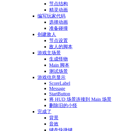
节点结构
精灵动画
编写玩家代码
选择动画
准备碰撞
创建敌人
节点设置
敌人的脚本
游戏主场景
生成怪物
Main 脚本
测试场景
游戏信息显示
ScoreLabel
Message
StartButton
将 HUD 场景连接到 Main 场景
删除旧的小怪
完成了
背景
音效
键盘快捷键