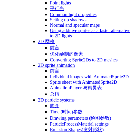
Point lights
平行光
Common light properties
Setting up shadows
Normal and specular maps
Using additive sprites as a faster alternative
to 2D lights
2D 网格
前言
优化绘制的像素
Converting Sprite2Ds to 2D meshes
2D sprite animation
前言
Individual images with AnimatedSprite2D
Sprite sheet with AnimatedSprite2D
AnimationPlayer 与精灵表
总结
2D particle systems
简介
Time (时间)参数
Drawing parameters (绘图参数)
ParticleProcessMaterial settings
Emission Shapes(发射形状)