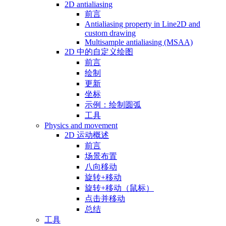
2D antialiasing
前言
Antialiasing property in Line2D and
custom drawing
Multisample antialiasing (MSAA)
2D 中的自定义绘图
前言
绘制
更新
坐标
示例：绘制圆弧
工具
Physics and movement
2D 运动概述
前言
场景布置
八向移动
旋转+移动
旋转+移动（鼠标）
点击并移动
总结
工具