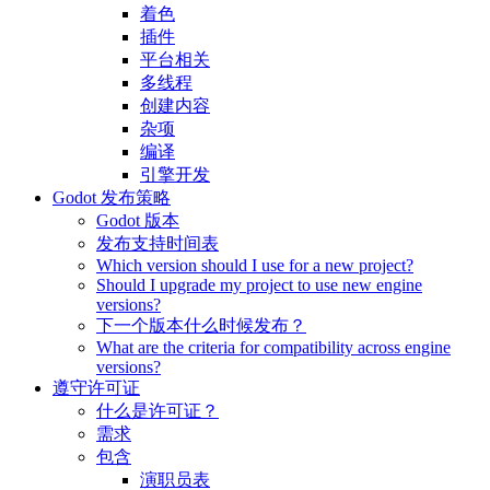
着色
插件
平台相关
多线程
创建内容
杂项
编译
引擎开发
Godot 发布策略
Godot 版本
发布支持时间表
Which version should I use for a new project?
Should I upgrade my project to use new engine
versions?
下一个版本什么时候发布？
What are the criteria for compatibility across engine
versions?
遵守许可证
什么是许可证？
需求
包含
演职员表