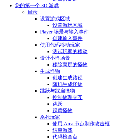
您的第一个 3D 游戏
目录
设置游戏区域
设置游玩区域
Player 场景与输入事件
创建输入事件
使用代码移动玩家
测试玩家的移动
设计小怪场景
移除离屏的怪物
生成怪物
创建生成路径
随机生成怪物
跳跃与踩扁怪物
控制物理交互
跳跃
踩扁怪物
杀死玩家
使用 Area 节点制作攻击框
结束游戏
代码检查点