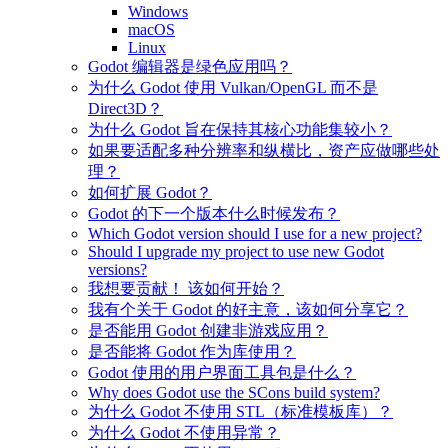
Windows
macOS
Linux
Godot 编辑器是绿色应用吗？
为什么 Godot 使用 Vulkan/OpenGL 而不是
Direct3D？
为什么 Godot 旨在保持其核心功能集较小？
如果要适配多种分辨率和纵横比，资产应做哪些处
理？
如何扩展 Godot？
Godot 的下一个版本什么时候发布？
Which Godot version should I use for a new project?
Should I upgrade my project to use new Godot
versions?
我想要贡献！ 该如何开始？
我有个关于 Godot 的好主意，该如何分享它？
是否能用 Godot 创建非游戏应用？
是否能将 Godot 作为库使用？
Godot 使用的用户界面工具包是什么？
Why does Godot use the SCons build system?
为什么 Godot 不使用 STL（标准模板库）？
为什么 Godot 不使用异常？