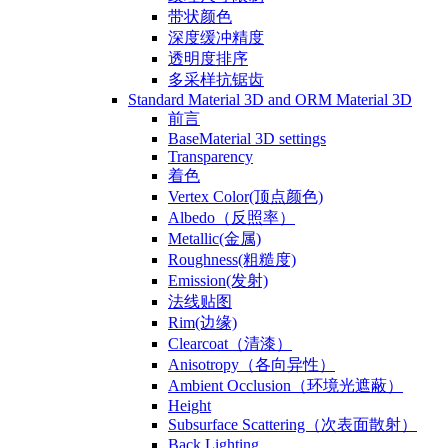
带状颜色
深度缓冲精度
透明度排序
多采样抗锯齿
Standard Material 3D and ORM Material 3D
前言
BaseMaterial 3D settings
Transparency
着色
Vertex Color(顶点颜色)
Albedo（反照率）
Metallic(金属)
Roughness(粗糙度)
Emission(发射)
法线贴图
Rim(边缘)
Clearcoat（清漆）
Anisotropy（各向异性）
Ambient Occlusion（环境光遮蔽）
Height
Subsurface Scattering（次表面散射）
Back Lighting