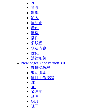
2D
音频
数学
输入
国际化
着色
网络
插件
多线程
创建内容
优化
法律相关
New pages since version 3.0
渐进式教程
编写脚本
项目工作流程
2D
3D
物理学
动画
GUI
视口