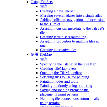
Using TileSets
前言
Creating a new TileSet
Merging several atlases into a single atlas
Adding collision, navigation and occlusion
to the TileSet
Assigning custom metadata to the TileSet's
tiles
Creating terrain sets (autotiling)
Assigning properties to multiple tiles at
once
Creating alternative tiles
使用 TileMap
前言
Specifying the TileSet in the TileMap
Creating TileMap layers
Opening the TileMap editor
Selecting tiles to use for painting
Painting modes and tools
Painting randomly using scattering
Saving and loading premade tile
placements using patterns
Handling tile connections automatically
using terrains