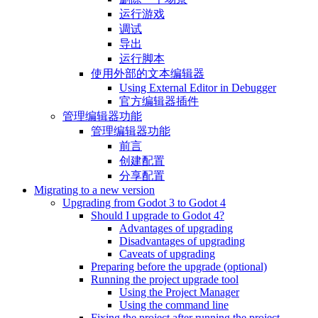
运行游戏
调试
导出
运行脚本
使用外部的文本编辑器
Using External Editor in Debugger
官方编辑器插件
管理编辑器功能
管理编辑器功能
前言
创建配置
分享配置
Migrating to a new version
Upgrading from Godot 3 to Godot 4
Should I upgrade to Godot 4?
Advantages of upgrading
Disadvantages of upgrading
Caveats of upgrading
Preparing before the upgrade (optional)
Running the project upgrade tool
Using the Project Manager
Using the command line
Fixing the project after running the project