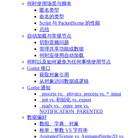
何时使用场景与脚本
匿名类型
命名的类型
Script 与 PackedScene 的性能
总结
自动加载与常规节点
切割音频问题
管理共享功能或数据
何时应使用自动加载
何时以及如何避免为任何事情使用节点
Godot 接口
获取对象引用
从对象访问数据或逻辑
Godot 通知
_process vs. _physics_process vs. *_input
_init vs. 初始化 vs. export
_ready vs. _enter_tree vs.
NOTIFICATION_PARENTED
数据偏好
数组、字典、对象
枚举：整数 VS 字符串
AnimatedTexture vs. AnimatedSprite2D vs.