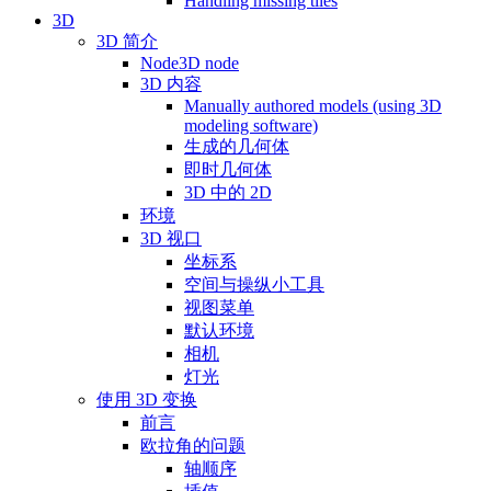
Handling missing tiles
3D
3D 简介
Node3D node
3D 内容
Manually authored models (using 3D
modeling software)
生成的几何体
即时几何体
3D 中的 2D
环境
3D 视口
坐标系
空间与操纵小工具
视图菜单
默认环境
相机
灯光
使用 3D 变换
前言
欧拉角的问题
轴顺序