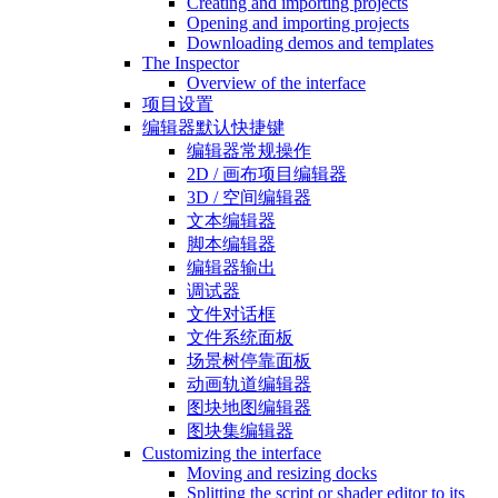
Creating and importing projects
Opening and importing projects
Downloading demos and templates
The Inspector
Overview of the interface
项目设置
编辑器默认快捷键
编辑器常规操作
2D / 画布项目编辑器
3D / 空间编辑器
文本编辑器
脚本编辑器
编辑器输出
调试器
文件对话框
文件系统面板
场景树停靠面板
动画轨道编辑器
图块地图编辑器
图块集编辑器
Customizing the interface
Moving and resizing docks
Splitting the script or shader editor to its