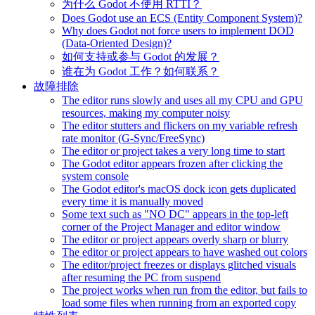
为什么 Godot 不使用 RTTI？
Does Godot use an ECS (Entity Component System)?
Why does Godot not force users to implement DOD
(Data-Oriented Design)?
如何支持或参与 Godot 的发展？
谁在为 Godot 工作？如何联系？
故障排除
The editor runs slowly and uses all my CPU and GPU
resources, making my computer noisy
The editor stutters and flickers on my variable refresh
rate monitor (G-Sync/FreeSync)
The editor or project takes a very long time to start
The Godot editor appears frozen after clicking the
system console
The Godot editor's macOS dock icon gets duplicated
every time it is manually moved
Some text such as "NO DC" appears in the top-left
corner of the Project Manager and editor window
The editor or project appears overly sharp or blurry
The editor or project appears to have washed out colors
The editor/project freezes or displays glitched visuals
after resuming the PC from suspend
The project works when run from the editor, but fails to
load some files when running from an exported copy