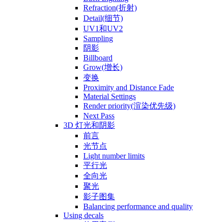
Refraction(折射)
Detail(细节)
UV1和UV2
Sampling
阴影
Billboard
Grow(增长)
变换
Proximity and Distance Fade
Material Settings
Render priority(渲染优先级)
Next Pass
3D 灯光和阴影
前言
光节点
Light number limits
平行光
全向光
聚光
影子图集
Balancing performance and quality
Using decals