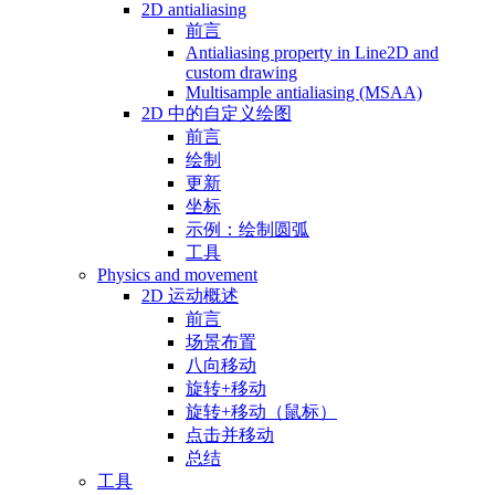
2D antialiasing
前言
Antialiasing property in Line2D and
custom drawing
Multisample antialiasing (MSAA)
2D 中的自定义绘图
前言
绘制
更新
坐标
示例：绘制圆弧
工具
Physics and movement
2D 运动概述
前言
场景布置
八向移动
旋转+移动
旋转+移动（鼠标）
点击并移动
总结
工具