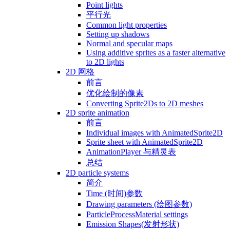
Point lights
平行光
Common light properties
Setting up shadows
Normal and specular maps
Using additive sprites as a faster alternative
to 2D lights
2D 网格
前言
优化绘制的像素
Converting Sprite2Ds to 2D meshes
2D sprite animation
前言
Individual images with AnimatedSprite2D
Sprite sheet with AnimatedSprite2D
AnimationPlayer 与精灵表
总结
2D particle systems
简介
Time (时间)参数
Drawing parameters (绘图参数)
ParticleProcessMaterial settings
Emission Shapes(发射形状)