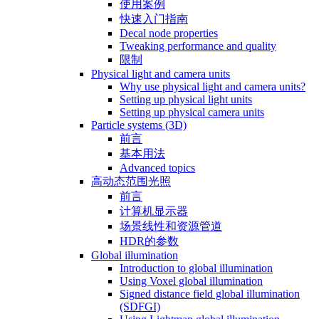
使用案例
快速入门指南
Decal node properties
Tweaking performance and quality
限制
Physical light and camera units
Why use physical light and camera units?
Setting up physical light units
Setting up physical camera units
Particle systems (3D)
前言
基本用法
Advanced topics
高动态范围光照
前言
计算机显示器
场景线性和资源管道
HDR的参数
Global illumination
Introduction to global illumination
Using Voxel global illumination
Signed distance field global illumination
(SDFGI)