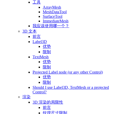
工具
ArrayMesh
MeshDataTool
SurfaceTool
ImmediateMesh
我应该使用哪一个？
3D 文本
前言
Label3D
优势
限制
TextMesh
优势
限制
Projected Label node (or any other Control)
优势
限制
Should I use Label3D, TextMesh or a projected
Control?
渲染
3D 渲染的局限性
前言
纹理尺寸限制