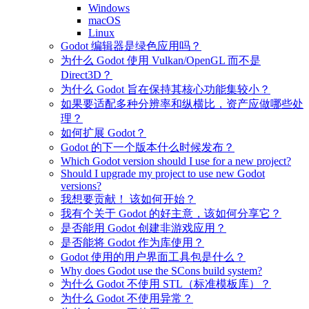
Windows
macOS
Linux
Godot 编辑器是绿色应用吗？
为什么 Godot 使用 Vulkan/OpenGL 而不是
Direct3D？
为什么 Godot 旨在保持其核心功能集较小？
如果要适配多种分辨率和纵横比，资产应做哪些处
理？
如何扩展 Godot？
Godot 的下一个版本什么时候发布？
Which Godot version should I use for a new project?
Should I upgrade my project to use new Godot
versions?
我想要贡献！ 该如何开始？
我有个关于 Godot 的好主意，该如何分享它？
是否能用 Godot 创建非游戏应用？
是否能将 Godot 作为库使用？
Godot 使用的用户界面工具包是什么？
Why does Godot use the SCons build system?
为什么 Godot 不使用 STL（标准模板库）？
为什么 Godot 不使用异常？