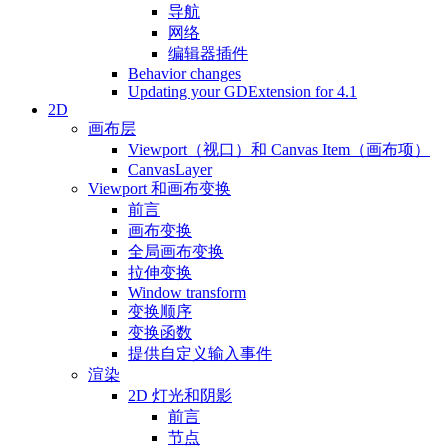
导航
网络
编辑器插件
Behavior changes
Updating your GDExtension for 4.1
2D
画布层
Viewport（视口）和 Canvas Item（画布项）
CanvasLayer
Viewport 和画布变换
前言
画布变换
全局画布变换
拉伸变换
Window transform
变换顺序
变换函数
提供自定义输入事件
渲染
2D 灯光和阴影
前言
节点