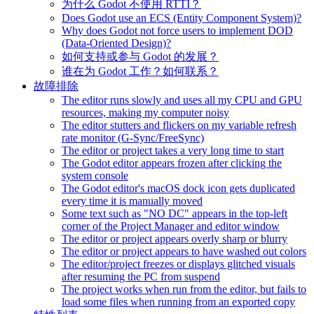
为什么 Godot 不使用 RTTI？
Does Godot use an ECS (Entity Component System)?
Why does Godot not force users to implement DOD
(Data-Oriented Design)?
如何支持或参与 Godot 的发展？
谁在为 Godot 工作？如何联系？
故障排除
The editor runs slowly and uses all my CPU and GPU
resources, making my computer noisy
The editor stutters and flickers on my variable refresh
rate monitor (G-Sync/FreeSync)
The editor or project takes a very long time to start
The Godot editor appears frozen after clicking the
system console
The Godot editor's macOS dock icon gets duplicated
every time it is manually moved
Some text such as "NO DC" appears in the top-left
corner of the Project Manager and editor window
The editor or project appears overly sharp or blurry
The editor or project appears to have washed out colors
The editor/project freezes or displays glitched visuals
after resuming the PC from suspend
The project works when run from the editor, but fails to
load some files when running from an exported copy