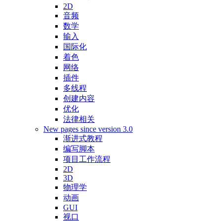
2D
音频
数学
输入
国际化
着色
网络
插件
多线程
创建内容
优化
法律相关
New pages since version 3.0
渐进式教程
编写脚本
项目工作流程
2D
3D
物理学
动画
GUI
视口