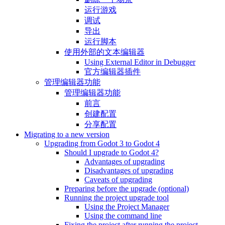
运行游戏
调试
导出
运行脚本
使用外部的文本编辑器
Using External Editor in Debugger
官方编辑器插件
管理编辑器功能
管理编辑器功能
前言
创建配置
分享配置
Migrating to a new version
Upgrading from Godot 3 to Godot 4
Should I upgrade to Godot 4?
Advantages of upgrading
Disadvantages of upgrading
Caveats of upgrading
Preparing before the upgrade (optional)
Running the project upgrade tool
Using the Project Manager
Using the command line
Fixing the project after running the project