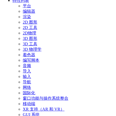
特性列表
平台
编辑器
渲染
2D 图形
2D 工具
2D物理
3D 图形
3D 工具
3D 物理学
着色器
编写脚本
音频
导入
输入
导航
网络
国际化
窗口功能与操作系统整合
移动端
XR 支持（AR 和 VR）
GUI 系统