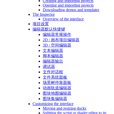
Creating and importing projects
Opening and importing projects
Downloading demos and templates
The Inspector
Overview of the interface
项目设置
编辑器默认快捷键
编辑器常规操作
2D / 画布项目编辑器
3D / 空间编辑器
文本编辑器
脚本编辑器
编辑器输出
调试器
文件对话框
文件系统面板
场景树停靠面板
动画轨道编辑器
图块地图编辑器
图块集编辑器
Customizing the interface
Moving and resizing docks
Splitting the script or shader editor to its