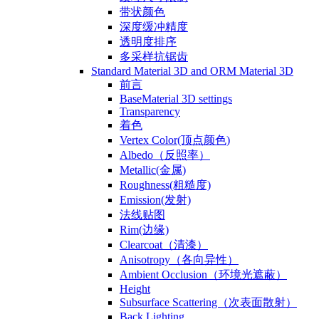
带状颜色
深度缓冲精度
透明度排序
多采样抗锯齿
Standard Material 3D and ORM Material 3D
前言
BaseMaterial 3D settings
Transparency
着色
Vertex Color(顶点颜色)
Albedo（反照率）
Metallic(金属)
Roughness(粗糙度)
Emission(发射)
法线贴图
Rim(边缘)
Clearcoat（清漆）
Anisotropy（各向异性）
Ambient Occlusion（环境光遮蔽）
Height
Subsurface Scattering（次表面散射）
Back Lighting