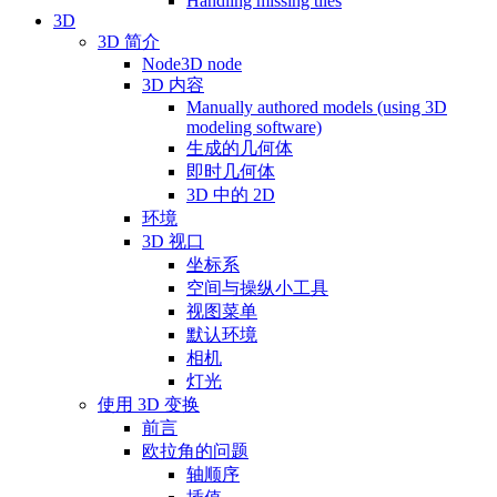
Handling missing tiles
3D
3D 简介
Node3D node
3D 内容
Manually authored models (using 3D
modeling software)
生成的几何体
即时几何体
3D 中的 2D
环境
3D 视口
坐标系
空间与操纵小工具
视图菜单
默认环境
相机
灯光
使用 3D 变换
前言
欧拉角的问题
轴顺序