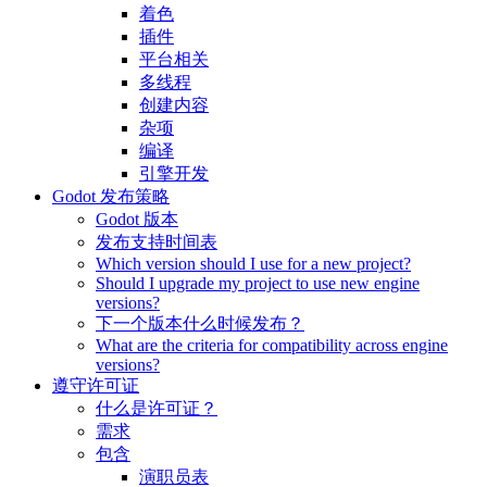
着色
插件
平台相关
多线程
创建内容
杂项
编译
引擎开发
Godot 发布策略
Godot 版本
发布支持时间表
Which version should I use for a new project?
Should I upgrade my project to use new engine
versions?
下一个版本什么时候发布？
What are the criteria for compatibility across engine
versions?
遵守许可证
什么是许可证？
需求
包含
演职员表