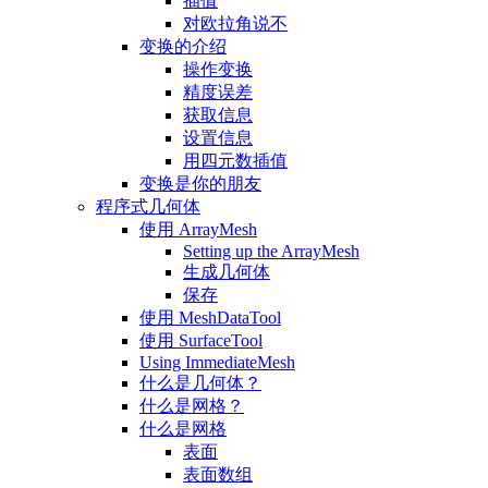
插值
对欧拉角说不
变换的介绍
操作变换
精度误差
获取信息
设置信息
用四元数插值
变换是你的朋友
程序式几何体
使用 ArrayMesh
Setting up the ArrayMesh
生成几何体
保存
使用 MeshDataTool
使用 SurfaceTool
Using ImmediateMesh
什么是几何体？
什么是网格？
什么是网格
表面
表面数组