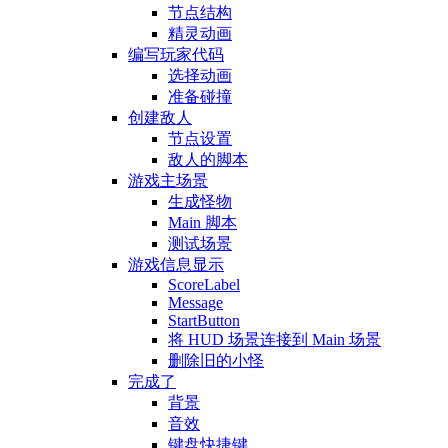
节点结构
精灵动画
编写玩家代码
选择动画
准备碰撞
创建敌人
节点设置
敌人的脚本
游戏主场景
生成怪物
Main 脚本
测试场景
游戏信息显示
ScoreLabel
Message
StartButton
将 HUD 场景连接到 Main 场景
删除旧的小怪
完成了
背景
音效
键盘快捷键