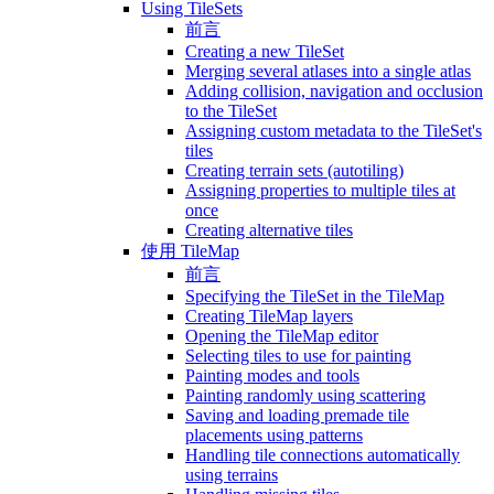
Using TileSets
前言
Creating a new TileSet
Merging several atlases into a single atlas
Adding collision, navigation and occlusion
to the TileSet
Assigning custom metadata to the TileSet's
tiles
Creating terrain sets (autotiling)
Assigning properties to multiple tiles at
once
Creating alternative tiles
使用 TileMap
前言
Specifying the TileSet in the TileMap
Creating TileMap layers
Opening the TileMap editor
Selecting tiles to use for painting
Painting modes and tools
Painting randomly using scattering
Saving and loading premade tile
placements using patterns
Handling tile connections automatically
using terrains