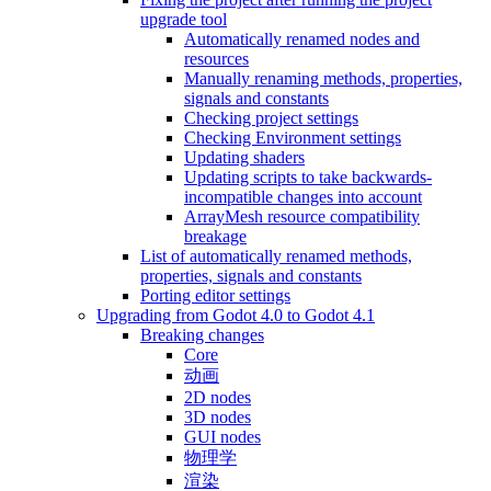
upgrade tool
Automatically renamed nodes and
resources
Manually renaming methods, properties,
signals and constants
Checking project settings
Checking Environment settings
Updating shaders
Updating scripts to take backwards-
incompatible changes into account
ArrayMesh resource compatibility
breakage
List of automatically renamed methods,
properties, signals and constants
Porting editor settings
Upgrading from Godot 4.0 to Godot 4.1
Breaking changes
Core
动画
2D nodes
3D nodes
GUI nodes
物理学
渲染