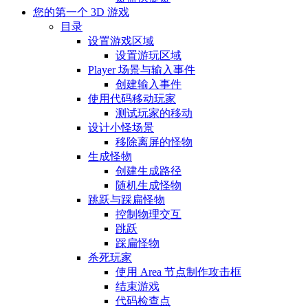
您的第一个 3D 游戏
目录
设置游戏区域
设置游玩区域
Player 场景与输入事件
创建输入事件
使用代码移动玩家
测试玩家的移动
设计小怪场景
移除离屏的怪物
生成怪物
创建生成路径
随机生成怪物
跳跃与踩扁怪物
控制物理交互
跳跃
踩扁怪物
杀死玩家
使用 Area 节点制作攻击框
结束游戏
代码检查点