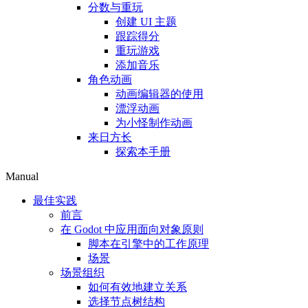
分数与重玩
创建 UI 主题
跟踪得分
重玩游戏
添加音乐
角色动画
动画编辑器的使用
漂浮动画
为小怪制作动画
来日方长
探索本手册
Manual
最佳实践
前言
在 Godot 中应用面向对象原则
脚本在引擎中的工作原理
场景
场景组织
如何有效地建立关系
选择节点树结构