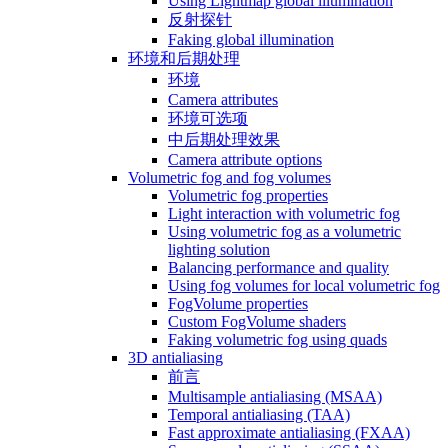
Using Lightmap global illumination
反射探针
Faking global illumination
环境和后期处理
环境
Camera attributes
环境可选项
中后期处理效果
Camera attribute options
Volumetric fog and fog volumes
Volumetric fog properties
Light interaction with volumetric fog
Using volumetric fog as a volumetric
lighting solution
Balancing performance and quality
Using fog volumes for local volumetric fog
FogVolume properties
Custom FogVolume shaders
Faking volumetric fog using quads
3D antialiasing
前言
Multisample antialiasing (MSAA)
Temporal antialiasing (TAA)
Fast approximate antialiasing (FXAA)