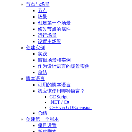
节点与场景
节点
场景
创建第一个场景
修改节点的属性
运行场景
设置主场景
创建实例
实践
编辑场景和实例
作为设计语言的场景实例
总结
脚本语言
可用的脚本语言
我应该使用哪种语言？
GDScript
.NET / C#
C++ via GDExtension
总结
创建第一个脚本
项目设置
新建脚本