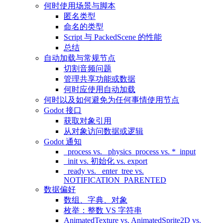
何时使用场景与脚本
匿名类型
命名的类型
Script 与 PackedScene 的性能
总结
自动加载与常规节点
切割音频问题
管理共享功能或数据
何时应使用自动加载
何时以及如何避免为任何事情使用节点
Godot 接口
获取对象引用
从对象访问数据或逻辑
Godot 通知
_process vs. _physics_process vs. *_input
_init vs. 初始化 vs. export
_ready vs. _enter_tree vs.
NOTIFICATION_PARENTED
数据偏好
数组、字典、对象
枚举：整数 VS 字符串
AnimatedTexture vs. AnimatedSprite2D vs.