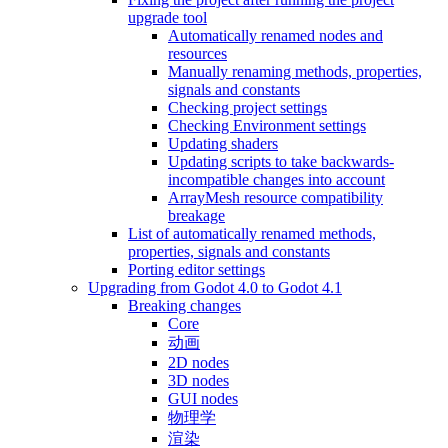
upgrade tool
Automatically renamed nodes and
resources
Manually renaming methods, properties,
signals and constants
Checking project settings
Checking Environment settings
Updating shaders
Updating scripts to take backwards-
incompatible changes into account
ArrayMesh resource compatibility
breakage
List of automatically renamed methods,
properties, signals and constants
Porting editor settings
Upgrading from Godot 4.0 to Godot 4.1
Breaking changes
Core
动画
2D nodes
3D nodes
GUI nodes
物理学
渲染