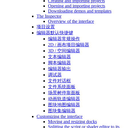
Creating and importing projects
Opening and importing projects
Downloading demos and templates
The Inspector
Overview of the interface
项目设置
编辑器默认快捷键
编辑器常规操作
2D / 画布项目编辑器
3D / 空间编辑器
文本编辑器
脚本编辑器
编辑器输出
调试器
文件对话框
文件系统面板
场景树停靠面板
动画轨道编辑器
图块地图编辑器
图块集编辑器
Customizing the interface
Moving and resizing docks
Splitting the script or shader editor to its