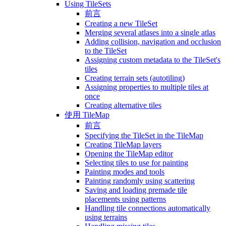
Using TileSets
前言
Creating a new TileSet
Merging several atlases into a single atlas
Adding collision, navigation and occlusion
to the TileSet
Assigning custom metadata to the TileSet's
tiles
Creating terrain sets (autotiling)
Assigning properties to multiple tiles at
once
Creating alternative tiles
使用 TileMap
前言
Specifying the TileSet in the TileMap
Creating TileMap layers
Opening the TileMap editor
Selecting tiles to use for painting
Painting modes and tools
Painting randomly using scattering
Saving and loading premade tile
placements using patterns
Handling tile connections automatically
using terrains