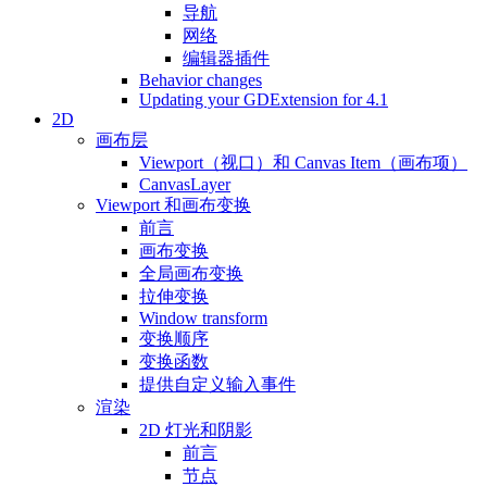
导航
网络
编辑器插件
Behavior changes
Updating your GDExtension for 4.1
2D
画布层
Viewport（视口）和 Canvas Item（画布项）
CanvasLayer
Viewport 和画布变换
前言
画布变换
全局画布变换
拉伸变换
Window transform
变换顺序
变换函数
提供自定义输入事件
渲染
2D 灯光和阴影
前言
节点