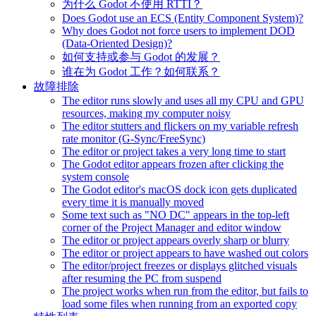
为什么 Godot 不使用 RTTI？
Does Godot use an ECS (Entity Component System)?
Why does Godot not force users to implement DOD
(Data-Oriented Design)?
如何支持或参与 Godot 的发展？
谁在为 Godot 工作？如何联系？
故障排除
The editor runs slowly and uses all my CPU and GPU
resources, making my computer noisy
The editor stutters and flickers on my variable refresh
rate monitor (G-Sync/FreeSync)
The editor or project takes a very long time to start
The Godot editor appears frozen after clicking the
system console
The Godot editor's macOS dock icon gets duplicated
every time it is manually moved
Some text such as "NO DC" appears in the top-left
corner of the Project Manager and editor window
The editor or project appears overly sharp or blurry
The editor or project appears to have washed out colors
The editor/project freezes or displays glitched visuals
after resuming the PC from suspend
The project works when run from the editor, but fails to
load some files when running from an exported copy