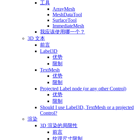
工具
ArrayMesh
MeshDataTool
SurfaceTool
ImmediateMesh
我应该使用哪一个？
3D 文本
前言
Label3D
优势
限制
TextMesh
优势
限制
Projected Label node (or any other Control)
优势
限制
Should I use Label3D, TextMesh or a projected
Control?
渲染
3D 渲染的局限性
前言
纹理尺寸限制