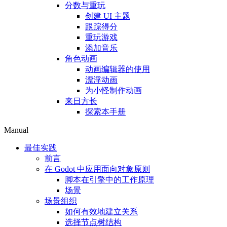
分数与重玩
创建 UI 主题
跟踪得分
重玩游戏
添加音乐
角色动画
动画编辑器的使用
漂浮动画
为小怪制作动画
来日方长
探索本手册
Manual
最佳实践
前言
在 Godot 中应用面向对象原则
脚本在引擎中的工作原理
场景
场景组织
如何有效地建立关系
选择节点树结构