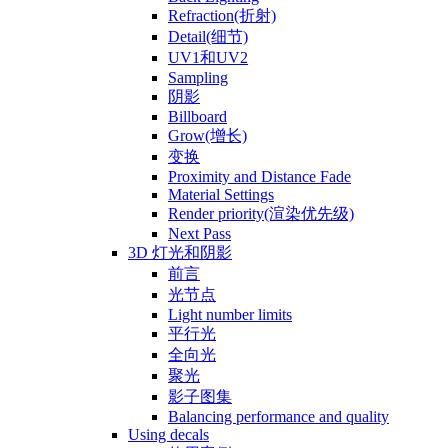
Refraction(折射)
Detail(细节)
UV1和UV2
Sampling
阴影
Billboard
Grow(增长)
变换
Proximity and Distance Fade
Material Settings
Render priority(渲染优先级)
Next Pass
3D 灯光和阴影
前言
光节点
Light number limits
平行光
全向光
聚光
影子图集
Balancing performance and quality
Using decals