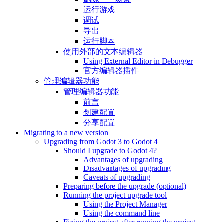
运行游戏
调试
导出
运行脚本
使用外部的文本编辑器
Using External Editor in Debugger
官方编辑器插件
管理编辑器功能
管理编辑器功能
前言
创建配置
分享配置
Migrating to a new version
Upgrading from Godot 3 to Godot 4
Should I upgrade to Godot 4?
Advantages of upgrading
Disadvantages of upgrading
Caveats of upgrading
Preparing before the upgrade (optional)
Running the project upgrade tool
Using the Project Manager
Using the command line
Fixing the project after running the project