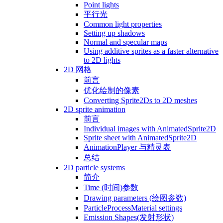
Point lights
平行光
Common light properties
Setting up shadows
Normal and specular maps
Using additive sprites as a faster alternative
to 2D lights
2D 网格
前言
优化绘制的像素
Converting Sprite2Ds to 2D meshes
2D sprite animation
前言
Individual images with AnimatedSprite2D
Sprite sheet with AnimatedSprite2D
AnimationPlayer 与精灵表
总结
2D particle systems
简介
Time (时间)参数
Drawing parameters (绘图参数)
ParticleProcessMaterial settings
Emission Shapes(发射形状)