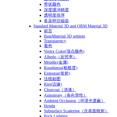
带状颜色
深度缓冲精度
透明度排序
多采样抗锯齿
Standard Material 3D and ORM Material 3D
前言
BaseMaterial 3D settings
Transparency
着色
Vertex Color(顶点颜色)
Albedo（反照率）
Metallic(金属)
Roughness(粗糙度)
Emission(发射)
法线贴图
Rim(边缘)
Clearcoat（清漆）
Anisotropy（各向异性）
Ambient Occlusion（环境光遮蔽）
Height
Subsurface Scattering（次表面散射）
Back Lighting