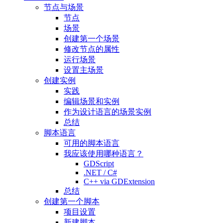
节点与场景
节点
场景
创建第一个场景
修改节点的属性
运行场景
设置主场景
创建实例
实践
编辑场景和实例
作为设计语言的场景实例
总结
脚本语言
可用的脚本语言
我应该使用哪种语言？
GDScript
.NET / C#
C++ via GDExtension
总结
创建第一个脚本
项目设置
新建脚本