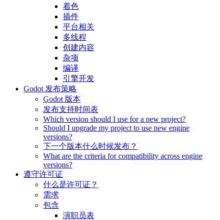
着色
插件
平台相关
多线程
创建内容
杂项
编译
引擎开发
Godot 发布策略
Godot 版本
发布支持时间表
Which version should I use for a new project?
Should I upgrade my project to use new engine
versions?
下一个版本什么时候发布？
What are the criteria for compatibility across engine
versions?
遵守许可证
什么是许可证？
需求
包含
演职员表