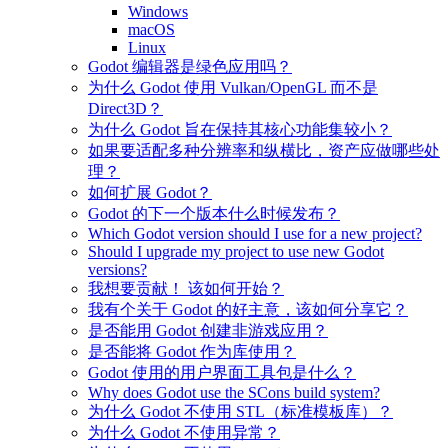
Windows
macOS
Linux
Godot 编辑器是绿色应用吗？
为什么 Godot 使用 Vulkan/OpenGL 而不是
Direct3D？
为什么 Godot 旨在保持其核心功能集较小？
如果要适配多种分辨率和纵横比，资产应做哪些处
理？
如何扩展 Godot？
Godot 的下一个版本什么时候发布？
Which Godot version should I use for a new project?
Should I upgrade my project to use new Godot
versions?
我想要贡献！ 该如何开始？
我有个关于 Godot 的好主意，该如何分享它？
是否能用 Godot 创建非游戏应用？
是否能将 Godot 作为库使用？
Godot 使用的用户界面工具包是什么？
Why does Godot use the SCons build system?
为什么 Godot 不使用 STL（标准模板库）？
为什么 Godot 不使用异常？