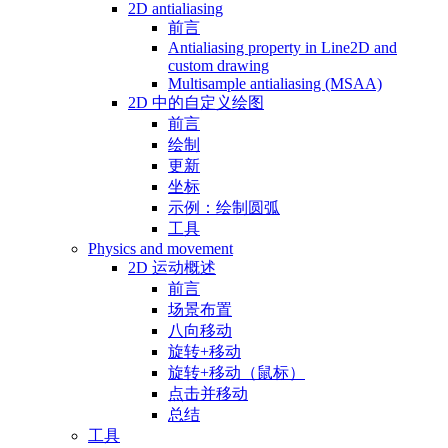
2D antialiasing
前言
Antialiasing property in Line2D and
custom drawing
Multisample antialiasing (MSAA)
2D 中的自定义绘图
前言
绘制
更新
坐标
示例：绘制圆弧
工具
Physics and movement
2D 运动概述
前言
场景布置
八向移动
旋转+移动
旋转+移动（鼠标）
点击并移动
总结
工具