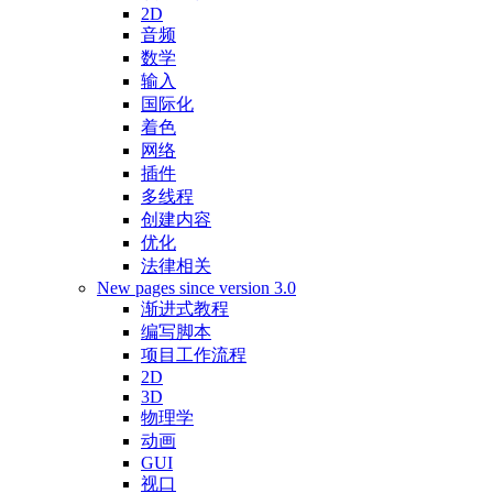
2D
音频
数学
输入
国际化
着色
网络
插件
多线程
创建内容
优化
法律相关
New pages since version 3.0
渐进式教程
编写脚本
项目工作流程
2D
3D
物理学
动画
GUI
视口