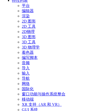
特性列表
平台
编辑器
渲染
2D 图形
2D 工具
2D物理
3D 图形
3D 工具
3D 物理学
着色器
编写脚本
音频
导入
输入
导航
网络
国际化
窗口功能与操作系统整合
移动端
XR 支持（AR 和 VR）
GUI 系统