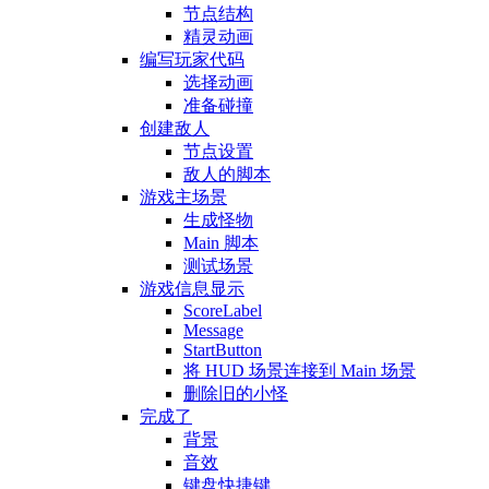
节点结构
精灵动画
编写玩家代码
选择动画
准备碰撞
创建敌人
节点设置
敌人的脚本
游戏主场景
生成怪物
Main 脚本
测试场景
游戏信息显示
ScoreLabel
Message
StartButton
将 HUD 场景连接到 Main 场景
删除旧的小怪
完成了
背景
音效
键盘快捷键