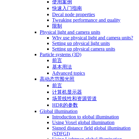
使用案例
快速入门指南
Decal node properties
Tweaking performance and quality
限制
Physical light and camera units
Why use physical light and camera units?
Setting up physical light units
Setting up physical camera units
Particle systems (3D)
前言
基本用法
Advanced topics
高动态范围光照
前言
计算机显示器
场景线性和资源管道
HDR的参数
Global illumination
Introduction to global illumination
Using Voxel global illumination
Signed distance field global illumination
(SDFGI)