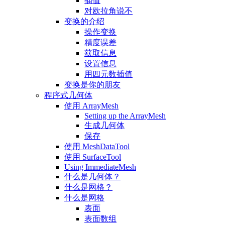
插值
对欧拉角说不
变换的介绍
操作变换
精度误差
获取信息
设置信息
用四元数插值
变换是你的朋友
程序式几何体
使用 ArrayMesh
Setting up the ArrayMesh
生成几何体
保存
使用 MeshDataTool
使用 SurfaceTool
Using ImmediateMesh
什么是几何体？
什么是网格？
什么是网格
表面
表面数组