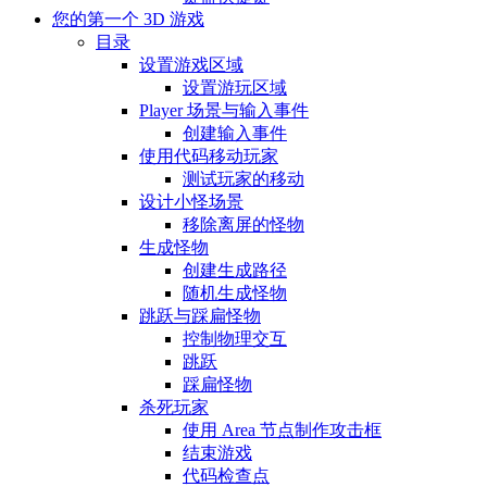
您的第一个 3D 游戏
目录
设置游戏区域
设置游玩区域
Player 场景与输入事件
创建输入事件
使用代码移动玩家
测试玩家的移动
设计小怪场景
移除离屏的怪物
生成怪物
创建生成路径
随机生成怪物
跳跃与踩扁怪物
控制物理交互
跳跃
踩扁怪物
杀死玩家
使用 Area 节点制作攻击框
结束游戏
代码检查点