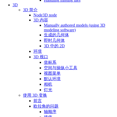
Handling missing tiles
3D
3D 简介
Node3D node
3D 内容
Manually authored models (using 3D
modeling software)
生成的几何体
即时几何体
3D 中的 2D
环境
3D 视口
坐标系
空间与操纵小工具
视图菜单
默认环境
相机
灯光
使用 3D 变换
前言
欧拉角的问题
轴顺序