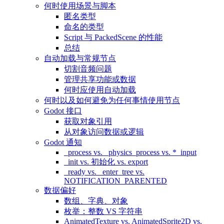
何时使用场景与脚本
匿名类型
命名的类型
Script 与 PackedScene 的性能
总结
自动加载与常规节点
切割音频问题
管理共享功能或数据
何时应使用自动加载
何时以及如何避免为任何事情使用节点
Godot 接口
获取对象引用
从对象访问数据或逻辑
Godot 通知
_process vs. _physics_process vs. *_input
_init vs. 初始化 vs. export
_ready vs. _enter_tree vs.
NOTIFICATION_PARENTED
数据偏好
数组、字典、对象
枚举：整数 VS 字符串
AnimatedTexture vs. AnimatedSprite2D vs.