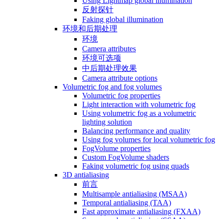
Using Lightmap global illumination
反射探针
Faking global illumination
环境和后期处理
环境
Camera attributes
环境可选项
中后期处理效果
Camera attribute options
Volumetric fog and fog volumes
Volumetric fog properties
Light interaction with volumetric fog
Using volumetric fog as a volumetric
lighting solution
Balancing performance and quality
Using fog volumes for local volumetric fog
FogVolume properties
Custom FogVolume shaders
Faking volumetric fog using quads
3D antialiasing
前言
Multisample antialiasing (MSAA)
Temporal antialiasing (TAA)
Fast approximate antialiasing (FXAA)