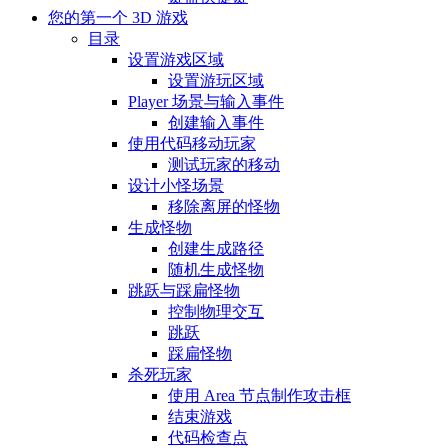
您的第一个 3D 游戏
目录
设置游戏区域
设置游玩区域
Player 场景与输入事件
创建输入事件
使用代码移动玩家
测试玩家的移动
设计小怪场景
移除离屏的怪物
生成怪物
创建生成路径
随机生成怪物
跳跃与踩扁怪物
控制物理交互
跳跃
踩扁怪物
杀死玩家
使用 Area 节点制作攻击框
结束游戏
代码检查点