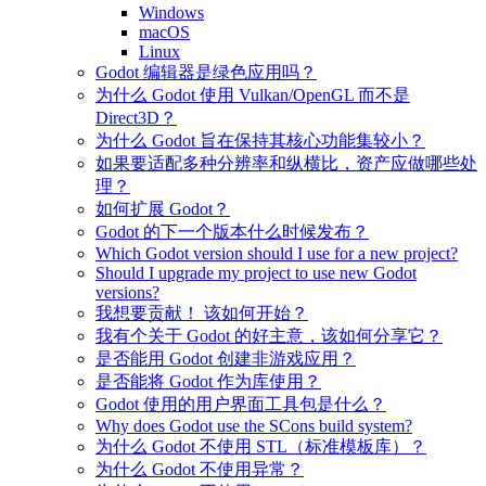
Windows
macOS
Linux
Godot 编辑器是绿色应用吗？
为什么 Godot 使用 Vulkan/OpenGL 而不是
Direct3D？
为什么 Godot 旨在保持其核心功能集较小？
如果要适配多种分辨率和纵横比，资产应做哪些处
理？
如何扩展 Godot？
Godot 的下一个版本什么时候发布？
Which Godot version should I use for a new project?
Should I upgrade my project to use new Godot
versions?
我想要贡献！ 该如何开始？
我有个关于 Godot 的好主意，该如何分享它？
是否能用 Godot 创建非游戏应用？
是否能将 Godot 作为库使用？
Godot 使用的用户界面工具包是什么？
Why does Godot use the SCons build system?
为什么 Godot 不使用 STL（标准模板库）？
为什么 Godot 不使用异常？