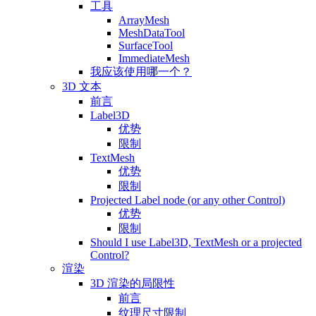
工具
ArrayMesh
MeshDataTool
SurfaceTool
ImmediateMesh
我应该使用哪一个？
3D 文本
前言
Label3D
优势
限制
TextMesh
优势
限制
Projected Label node (or any other Control)
优势
限制
Should I use Label3D, TextMesh or a projected
Control?
渲染
3D 渲染的局限性
前言
纹理尺寸限制