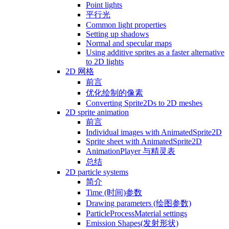
Point lights
平行光
Common light properties
Setting up shadows
Normal and specular maps
Using additive sprites as a faster alternative
to 2D lights
2D 网格
前言
优化绘制的像素
Converting Sprite2Ds to 2D meshes
2D sprite animation
前言
Individual images with AnimatedSprite2D
Sprite sheet with AnimatedSprite2D
AnimationPlayer 与精灵表
总结
2D particle systems
简介
Time (时间)参数
Drawing parameters (绘图参数)
ParticleProcessMaterial settings
Emission Shapes(发射形状)