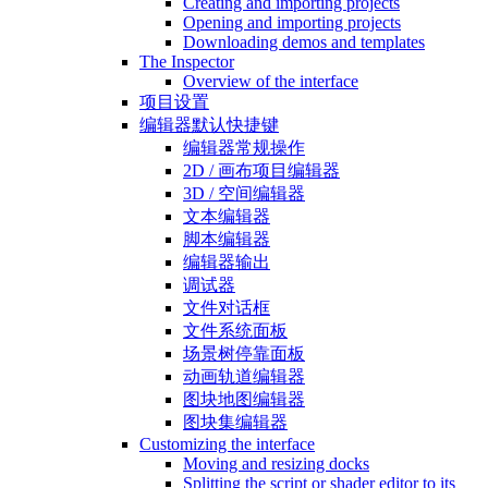
Creating and importing projects
Opening and importing projects
Downloading demos and templates
The Inspector
Overview of the interface
项目设置
编辑器默认快捷键
编辑器常规操作
2D / 画布项目编辑器
3D / 空间编辑器
文本编辑器
脚本编辑器
编辑器输出
调试器
文件对话框
文件系统面板
场景树停靠面板
动画轨道编辑器
图块地图编辑器
图块集编辑器
Customizing the interface
Moving and resizing docks
Splitting the script or shader editor to its