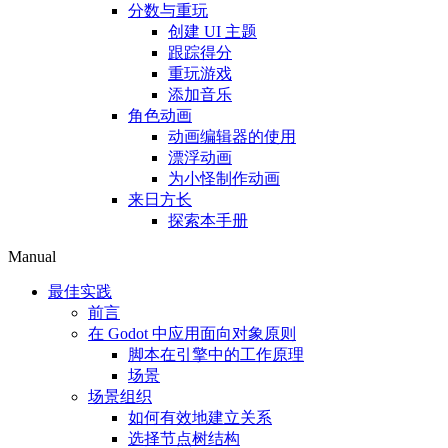
分数与重玩
创建 UI 主题
跟踪得分
重玩游戏
添加音乐
角色动画
动画编辑器的使用
漂浮动画
为小怪制作动画
来日方长
探索本手册
Manual
最佳实践
前言
在 Godot 中应用面向对象原则
脚本在引擎中的工作原理
场景
场景组织
如何有效地建立关系
选择节点树结构