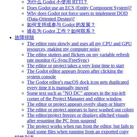
为什么 Godot 不使用 RTTI？
Does Godot use an ECS (Entity Component System)?
Why does Godot not force users to implement DOD
(Data-Oriented Design)?
如何支持或参与 Godot 的发展？
谁在为 Godot 工作？如何联系？
故障排除
The editor runs slowly and uses all my CPU and GPU
resources, making my computer noisy
The editor stutters and flickers on my variable refresh
rate monitor (G-Sync/FreeSync)
The editor or project takes a very long time to start
The Godot editor appears frozen after clicking the
system console
The Godot editor's macOS dock icon gets duplicated
every time it is manually moved
Some text such as "NO DC" appears in the top-left
corner of the Project Manager and editor window
The editor or project appears overly sharp or blurry
The editor or project appears to have washed out colors
The editor/project freezes or displays glitched visuals
after resuming the PC from suspend
The project works when run from the editor, but fails to
load some files when running from an exported copy