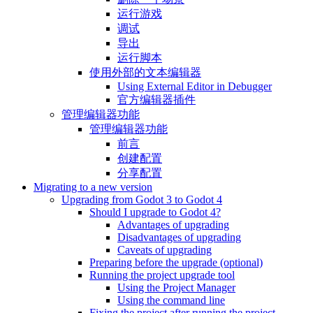
运行游戏
调试
导出
运行脚本
使用外部的文本编辑器
Using External Editor in Debugger
官方编辑器插件
管理编辑器功能
管理编辑器功能
前言
创建配置
分享配置
Migrating to a new version
Upgrading from Godot 3 to Godot 4
Should I upgrade to Godot 4?
Advantages of upgrading
Disadvantages of upgrading
Caveats of upgrading
Preparing before the upgrade (optional)
Running the project upgrade tool
Using the Project Manager
Using the command line
Fixing the project after running the project