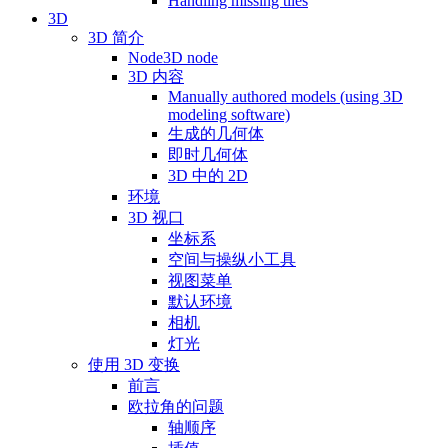
Handling missing tiles
3D
3D 简介
Node3D node
3D 内容
Manually authored models (using 3D
modeling software)
生成的几何体
即时几何体
3D 中的 2D
环境
3D 视口
坐标系
空间与操纵小工具
视图菜单
默认环境
相机
灯光
使用 3D 变换
前言
欧拉角的问题
轴顺序