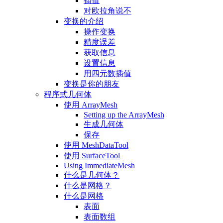
插值
对欧拉角说不
变换的介绍
操作变换
精度误差
获取信息
设置信息
用四元数插值
变换是你的朋友
程序式几何体
使用 ArrayMesh
Setting up the ArrayMesh
生成几何体
保存
使用 MeshDataTool
使用 SurfaceTool
Using ImmediateMesh
什么是几何体？
什么是网格？
什么是网格
表面
表面数组