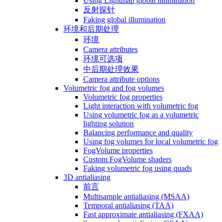
Using Lightmap global illumination
反射探针
Faking global illumination
环境和后期处理
环境
Camera attributes
环境可选项
中后期处理效果
Camera attribute options
Volumetric fog and fog volumes
Volumetric fog properties
Light interaction with volumetric fog
Using volumetric fog as a volumetric
lighting solution
Balancing performance and quality
Using fog volumes for local volumetric fog
FogVolume properties
Custom FogVolume shaders
Faking volumetric fog using quads
3D antialiasing
前言
Multisample antialiasing (MSAA)
Temporal antialiasing (TAA)
Fast approximate antialiasing (FXAA)