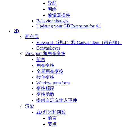
导航
网络
编辑器插件
Behavior changes
Updating your GDExtension for 4.1
2D
画布层
Viewport（视口）和 Canvas Item（画布项）
CanvasLayer
Viewport 和画布变换
前言
画布变换
全局画布变换
拉伸变换
Window transform
变换顺序
变换函数
提供自定义输入事件
渲染
2D 灯光和阴影
前言
节点