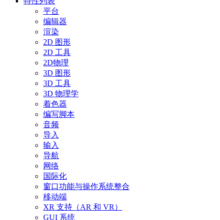
特性列表
平台
编辑器
渲染
2D 图形
2D 工具
2D物理
3D 图形
3D 工具
3D 物理学
着色器
编写脚本
音频
导入
输入
导航
网络
国际化
窗口功能与操作系统整合
移动端
XR 支持（AR 和 VR）
GUI 系统