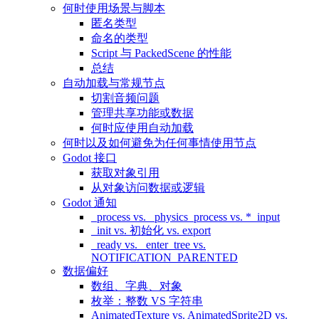
何时使用场景与脚本
匿名类型
命名的类型
Script 与 PackedScene 的性能
总结
自动加载与常规节点
切割音频问题
管理共享功能或数据
何时应使用自动加载
何时以及如何避免为任何事情使用节点
Godot 接口
获取对象引用
从对象访问数据或逻辑
Godot 通知
_process vs. _physics_process vs. *_input
_init vs. 初始化 vs. export
_ready vs. _enter_tree vs.
NOTIFICATION_PARENTED
数据偏好
数组、字典、对象
枚举：整数 VS 字符串
AnimatedTexture vs. AnimatedSprite2D vs.