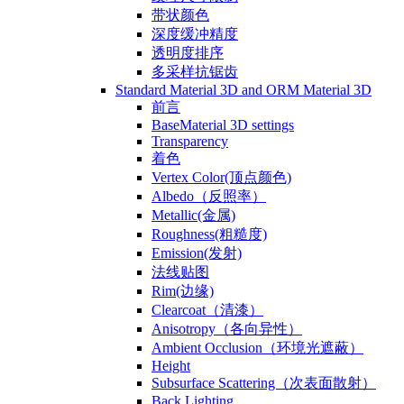
带状颜色
深度缓冲精度
透明度排序
多采样抗锯齿
Standard Material 3D and ORM Material 3D
前言
BaseMaterial 3D settings
Transparency
着色
Vertex Color(顶点颜色)
Albedo（反照率）
Metallic(金属)
Roughness(粗糙度)
Emission(发射)
法线贴图
Rim(边缘)
Clearcoat（清漆）
Anisotropy（各向异性）
Ambient Occlusion（环境光遮蔽）
Height
Subsurface Scattering（次表面散射）
Back Lighting