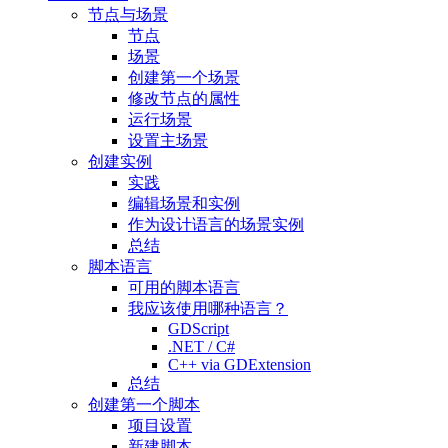
节点与场景
节点
场景
创建第一个场景
修改节点的属性
运行场景
设置主场景
创建实例
实践
编辑场景和实例
作为设计语言的场景实例
总结
脚本语言
可用的脚本语言
我应该使用哪种语言？
GDScript
.NET / C#
C++ via GDExtension
总结
创建第一个脚本
项目设置
新建脚本