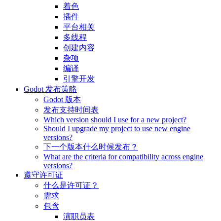
着色
插件
平台相关
多线程
创建内容
杂项
编译
引擎开发
Godot 发布策略
Godot 版本
发布支持时间表
Which version should I use for a new project?
Should I upgrade my project to use new engine
versions?
下一个版本什么时候发布？
What are the criteria for compatibility across engine
versions?
遵守许可证
什么是许可证？
需求
包含
演职员表