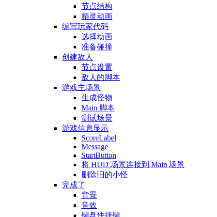
节点结构
精灵动画
编写玩家代码
选择动画
准备碰撞
创建敌人
节点设置
敌人的脚本
游戏主场景
生成怪物
Main 脚本
测试场景
游戏信息显示
ScoreLabel
Message
StartButton
将 HUD 场景连接到 Main 场景
删除旧的小怪
完成了
背景
音效
键盘快捷键