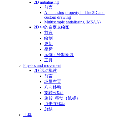
2D antialiasing
前言
Antialiasing property in Line2D and
custom drawing
Multisample antialiasing (MSAA)
2D 中的自定义绘图
前言
绘制
更新
坐标
示例：绘制圆弧
工具
Physics and movement
2D 运动概述
前言
场景布置
八向移动
旋转+移动
旋转+移动（鼠标）
点击并移动
总结
工具