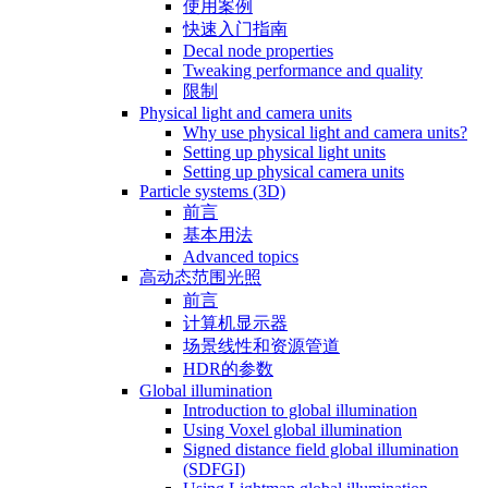
使用案例
快速入门指南
Decal node properties
Tweaking performance and quality
限制
Physical light and camera units
Why use physical light and camera units?
Setting up physical light units
Setting up physical camera units
Particle systems (3D)
前言
基本用法
Advanced topics
高动态范围光照
前言
计算机显示器
场景线性和资源管道
HDR的参数
Global illumination
Introduction to global illumination
Using Voxel global illumination
Signed distance field global illumination
(SDFGI)