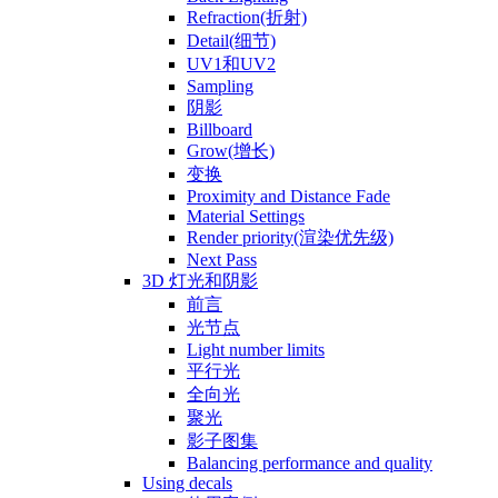
Refraction(折射)
Detail(细节)
UV1和UV2
Sampling
阴影
Billboard
Grow(增长)
变换
Proximity and Distance Fade
Material Settings
Render priority(渲染优先级)
Next Pass
3D 灯光和阴影
前言
光节点
Light number limits
平行光
全向光
聚光
影子图集
Balancing performance and quality
Using decals