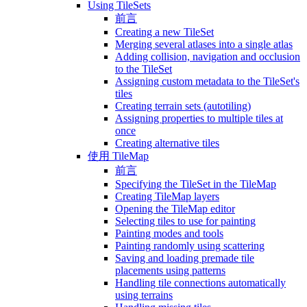
Using TileSets
前言
Creating a new TileSet
Merging several atlases into a single atlas
Adding collision, navigation and occlusion
to the TileSet
Assigning custom metadata to the TileSet's
tiles
Creating terrain sets (autotiling)
Assigning properties to multiple tiles at
once
Creating alternative tiles
使用 TileMap
前言
Specifying the TileSet in the TileMap
Creating TileMap layers
Opening the TileMap editor
Selecting tiles to use for painting
Painting modes and tools
Painting randomly using scattering
Saving and loading premade tile
placements using patterns
Handling tile connections automatically
using terrains