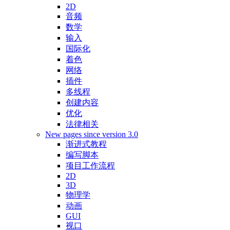
2D
音频
数学
输入
国际化
着色
网络
插件
多线程
创建内容
优化
法律相关
New pages since version 3.0
渐进式教程
编写脚本
项目工作流程
2D
3D
物理学
动画
GUI
视口