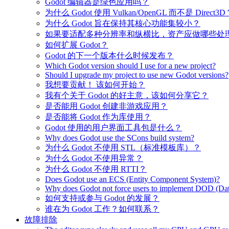
Godot 编辑器是绿色应用吗？
为什么 Godot 使用 Vulkan/OpenGL 而不是 Direct3D
为什么 Godot 旨在保持其核心功能集较小？
如果要适配多种分辨率和纵横比，资产应做哪些处
如何扩展 Godot？
Godot 的下一个版本什么时候发布？
Which Godot version should I use for a new project?
Should I upgrade my project to use new Godot versions?
我想要贡献！ 该如何开始？
我有个关于 Godot 的好主意，该如何分享它？
是否能用 Godot 创建非游戏应用？
是否能将 Godot 作为库使用？
Godot 使用的用户界面工具包是什么？
Why does Godot use the SCons build system?
为什么 Godot 不使用 STL（标准模板库）？
为什么 Godot 不使用异常？
为什么 Godot 不使用 RTTI？
Does Godot use an ECS (Entity Component System)?
Why does Godot not force users to implement DOD (Dat
如何支持或参与 Godot 的发展？
谁在为 Godot 工作？如何联系？
故障排除