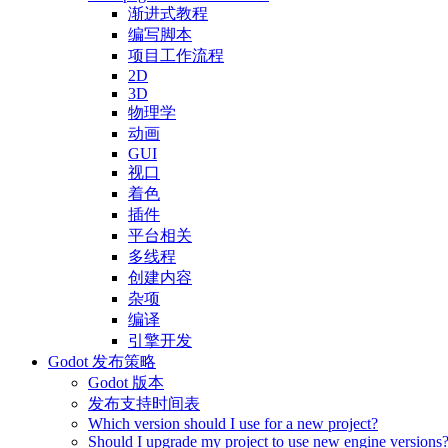
渐进式教程
编写脚本
项目工作流程
2D
3D
物理学
动画
GUI
视口
着色
插件
平台相关
多线程
创建内容
杂项
编译
引擎开发
Godot 发布策略
Godot 版本
发布支持时间表
Which version should I use for a new project?
Should I upgrade my project to use new engine versions