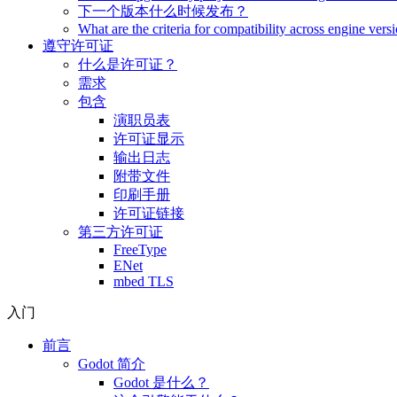
下一个版本什么时候发布？
What are the criteria for compatibility across engine vers
遵守许可证
什么是许可证？
需求
包含
演职员表
许可证显示
输出日志
附带文件
印刷手册
许可证链接
第三方许可证
FreeType
ENet
mbed TLS
入门
前言
Godot 简介
Godot 是什么？