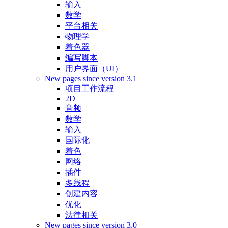
输入
数学
平台相关
物理学
着色器
编写脚本
用户界面（UI）
New pages since version 3.1
项目工作流程
2D
音频
数学
输入
国际化
着色
网络
插件
多线程
创建内容
优化
法律相关
New pages since version 3.0