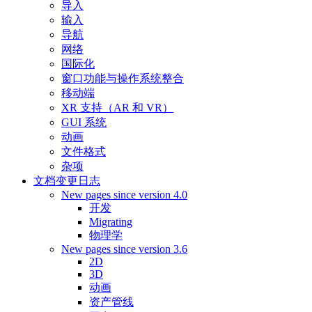
导入
输入
导航
网络
国际化
窗口功能与操作系统整合
移动端
XR 支持（AR 和 VR）
GUI 系统
动画
文件格式
杂项
文档变更日志
New pages since version 4.0
开发
Migrating
物理学
New pages since version 3.6
2D
3D
动画
资产管线