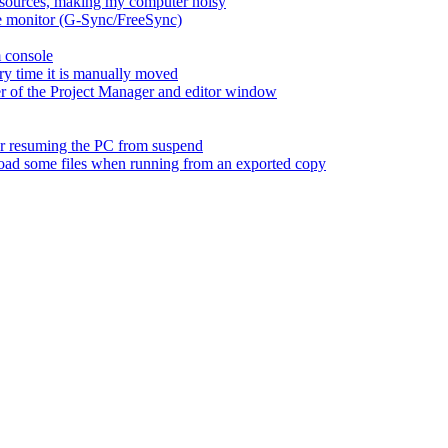
esources, making my computer noisy
ate monitor (G-Sync/FreeSync)
m console
ry time it is manually moved
er of the Project Manager and editor window
fter resuming the PC from suspend
 load some files when running from an exported copy