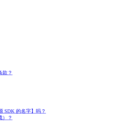
条款？
闭源 SDK 的名字】吗？
成）？