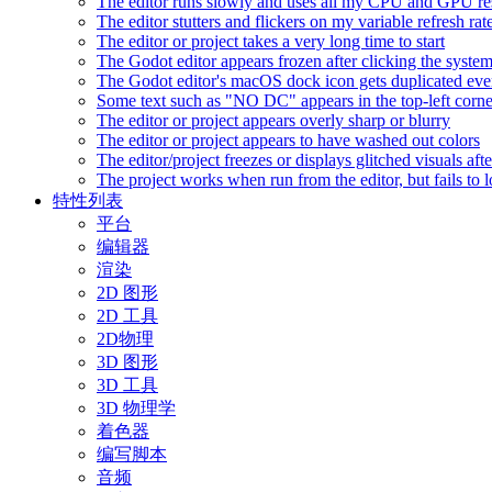
The editor runs slowly and uses all my CPU and GPU r
The editor stutters and flickers on my variable refresh r
The editor or project takes a very long time to start
The Godot editor appears frozen after clicking the syste
The Godot editor's macOS dock icon gets duplicated eve
Some text such as "NO DC" appears in the top-left corn
The editor or project appears overly sharp or blurry
The editor or project appears to have washed out colors
The editor/project freezes or displays glitched visuals a
The project works when run from the editor, but fails to
特性列表
平台
编辑器
渲染
2D 图形
2D 工具
2D物理
3D 图形
3D 工具
3D 物理学
着色器
编写脚本
音频