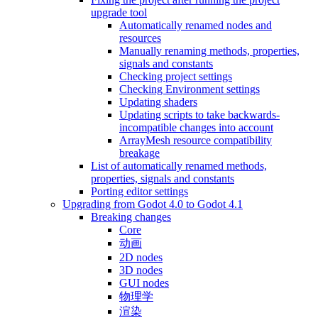
upgrade tool
Automatically renamed nodes and
resources
Manually renaming methods, properties,
signals and constants
Checking project settings
Checking Environment settings
Updating shaders
Updating scripts to take backwards-
incompatible changes into account
ArrayMesh resource compatibility
breakage
List of automatically renamed methods,
properties, signals and constants
Porting editor settings
Upgrading from Godot 4.0 to Godot 4.1
Breaking changes
Core
动画
2D nodes
3D nodes
GUI nodes
物理学
渲染