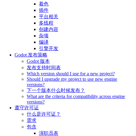
着色
插件
平台相关
多线程
创建内容
杂项
编译
引擎开发
Godot 发布策略
Godot 版本
发布支持时间表
Which version should I use for a new project?
Should I upgrade my project to use new engine
versions?
下一个版本什么时候发布？
What are the criteria for compatibility across engine
versions?
遵守许可证
什么是许可证？
需求
包含
演职员表