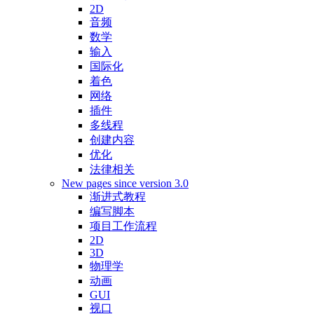
2D
音频
数学
输入
国际化
着色
网络
插件
多线程
创建内容
优化
法律相关
New pages since version 3.0
渐进式教程
编写脚本
项目工作流程
2D
3D
物理学
动画
GUI
视口