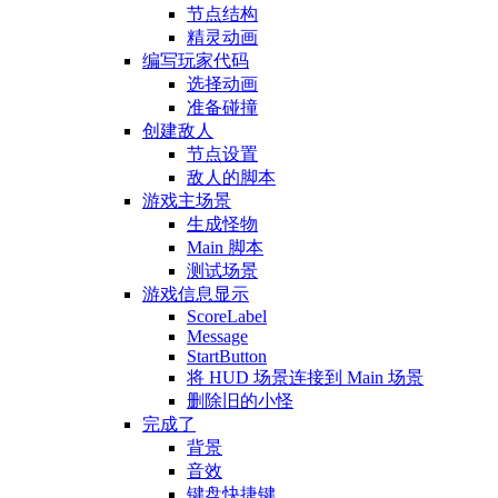
节点结构
精灵动画
编写玩家代码
选择动画
准备碰撞
创建敌人
节点设置
敌人的脚本
游戏主场景
生成怪物
Main 脚本
测试场景
游戏信息显示
ScoreLabel
Message
StartButton
将 HUD 场景连接到 Main 场景
删除旧的小怪
完成了
背景
音效
键盘快捷键