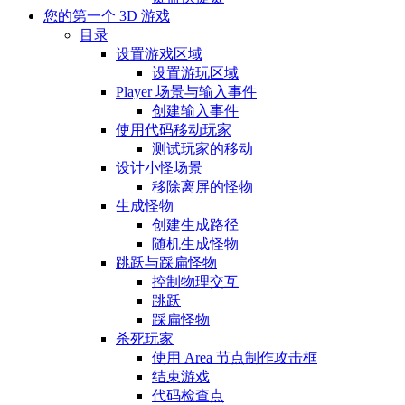
您的第一个 3D 游戏
目录
设置游戏区域
设置游玩区域
Player 场景与输入事件
创建输入事件
使用代码移动玩家
测试玩家的移动
设计小怪场景
移除离屏的怪物
生成怪物
创建生成路径
随机生成怪物
跳跃与踩扁怪物
控制物理交互
跳跃
踩扁怪物
杀死玩家
使用 Area 节点制作攻击框
结束游戏
代码检查点