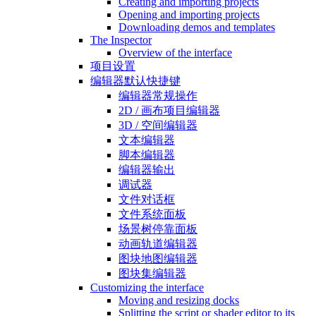
Creating and importing projects
Opening and importing projects
Downloading demos and templates
The Inspector
Overview of the interface
项目设置
编辑器默认快捷键
编辑器常规操作
2D / 画布项目编辑器
3D / 空间编辑器
文本编辑器
脚本编辑器
编辑器输出
调试器
文件对话框
文件系统面板
场景树停靠面板
动画轨道编辑器
图块地图编辑器
图块集编辑器
Customizing the interface
Moving and resizing docks
Splitting the script or shader editor to its