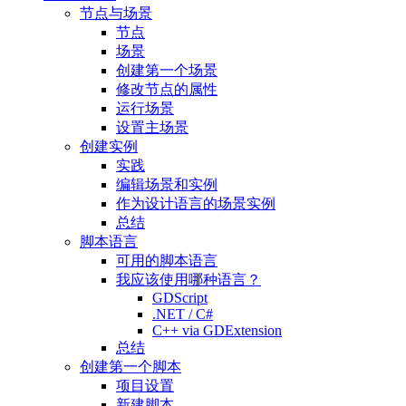
节点与场景
节点
场景
创建第一个场景
修改节点的属性
运行场景
设置主场景
创建实例
实践
编辑场景和实例
作为设计语言的场景实例
总结
脚本语言
可用的脚本语言
我应该使用哪种语言？
GDScript
.NET / C#
C++ via GDExtension
总结
创建第一个脚本
项目设置
新建脚本