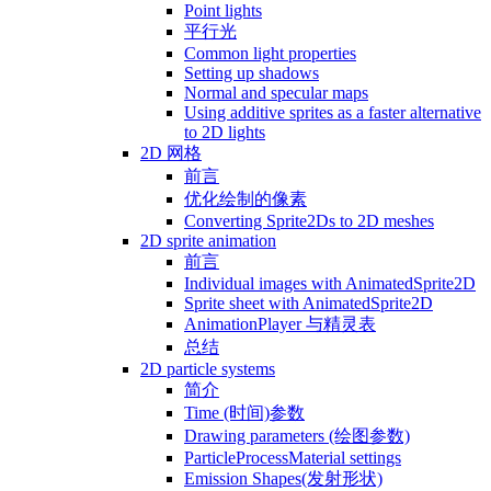
Point lights
平行光
Common light properties
Setting up shadows
Normal and specular maps
Using additive sprites as a faster alternative
to 2D lights
2D 网格
前言
优化绘制的像素
Converting Sprite2Ds to 2D meshes
2D sprite animation
前言
Individual images with AnimatedSprite2D
Sprite sheet with AnimatedSprite2D
AnimationPlayer 与精灵表
总结
2D particle systems
简介
Time (时间)参数
Drawing parameters (绘图参数)
ParticleProcessMaterial settings
Emission Shapes(发射形状)