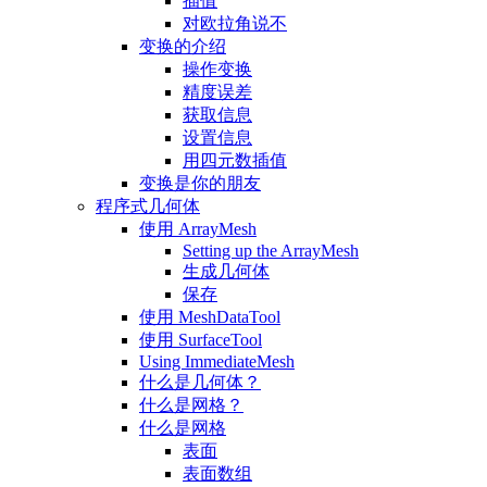
插值
对欧拉角说不
变换的介绍
操作变换
精度误差
获取信息
设置信息
用四元数插值
变换是你的朋友
程序式几何体
使用 ArrayMesh
Setting up the ArrayMesh
生成几何体
保存
使用 MeshDataTool
使用 SurfaceTool
Using ImmediateMesh
什么是几何体？
什么是网格？
什么是网格
表面
表面数组