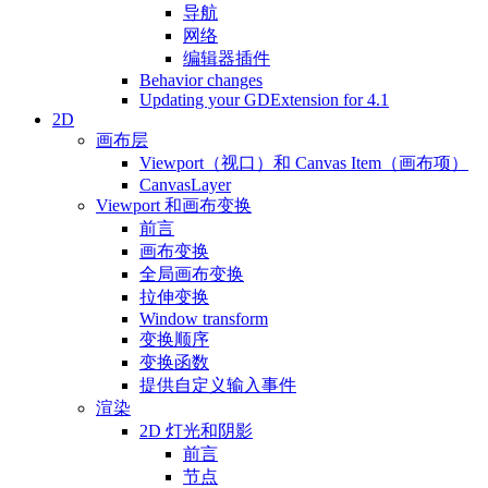
导航
网络
编辑器插件
Behavior changes
Updating your GDExtension for 4.1
2D
画布层
Viewport（视口）和 Canvas Item（画布项）
CanvasLayer
Viewport 和画布变换
前言
画布变换
全局画布变换
拉伸变换
Window transform
变换顺序
变换函数
提供自定义输入事件
渲染
2D 灯光和阴影
前言
节点