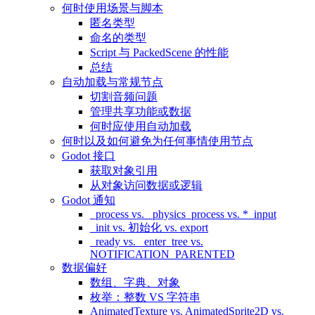
何时使用场景与脚本
匿名类型
命名的类型
Script 与 PackedScene 的性能
总结
自动加载与常规节点
切割音频问题
管理共享功能或数据
何时应使用自动加载
何时以及如何避免为任何事情使用节点
Godot 接口
获取对象引用
从对象访问数据或逻辑
Godot 通知
_process vs. _physics_process vs. *_input
_init vs. 初始化 vs. export
_ready vs. _enter_tree vs.
NOTIFICATION_PARENTED
数据偏好
数组、字典、对象
枚举：整数 VS 字符串
AnimatedTexture vs. AnimatedSprite2D vs.