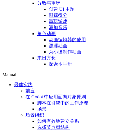
分数与重玩
创建 UI 主题
跟踪得分
重玩游戏
添加音乐
角色动画
动画编辑器的使用
漂浮动画
为小怪制作动画
来日方长
探索本手册
Manual
最佳实践
前言
在 Godot 中应用面向对象原则
脚本在引擎中的工作原理
场景
场景组织
如何有效地建立关系
选择节点树结构