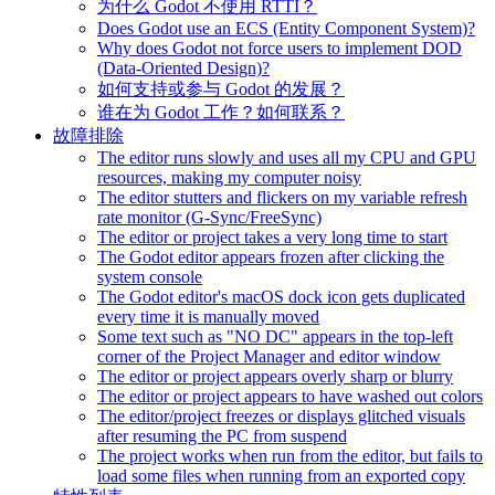
为什么 Godot 不使用 RTTI？
Does Godot use an ECS (Entity Component System)?
Why does Godot not force users to implement DOD
(Data-Oriented Design)?
如何支持或参与 Godot 的发展？
谁在为 Godot 工作？如何联系？
故障排除
The editor runs slowly and uses all my CPU and GPU
resources, making my computer noisy
The editor stutters and flickers on my variable refresh
rate monitor (G-Sync/FreeSync)
The editor or project takes a very long time to start
The Godot editor appears frozen after clicking the
system console
The Godot editor's macOS dock icon gets duplicated
every time it is manually moved
Some text such as "NO DC" appears in the top-left
corner of the Project Manager and editor window
The editor or project appears overly sharp or blurry
The editor or project appears to have washed out colors
The editor/project freezes or displays glitched visuals
after resuming the PC from suspend
The project works when run from the editor, but fails to
load some files when running from an exported copy