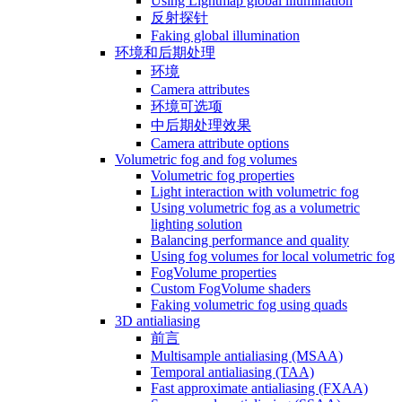
Using Lightmap global illumination
反射探针
Faking global illumination
环境和后期处理
环境
Camera attributes
环境可选项
中后期处理效果
Camera attribute options
Volumetric fog and fog volumes
Volumetric fog properties
Light interaction with volumetric fog
Using volumetric fog as a volumetric
lighting solution
Balancing performance and quality
Using fog volumes for local volumetric fog
FogVolume properties
Custom FogVolume shaders
Faking volumetric fog using quads
3D antialiasing
前言
Multisample antialiasing (MSAA)
Temporal antialiasing (TAA)
Fast approximate antialiasing (FXAA)