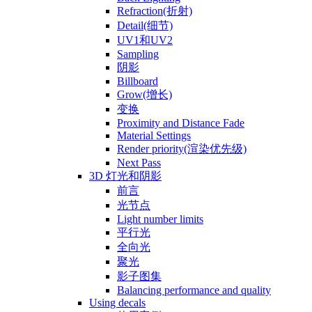
Refraction(折射)
Detail(细节)
UV1和UV2
Sampling
阴影
Billboard
Grow(增长)
变换
Proximity and Distance Fade
Material Settings
Render priority(渲染优先级)
Next Pass
3D 灯光和阴影
前言
光节点
Light number limits
平行光
全向光
聚光
影子图集
Balancing performance and quality
Using decals