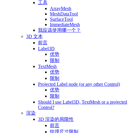
工具
ArrayMesh
MeshDataTool
SurfaceTool
ImmediateMesh
我应该使用哪一个？
3D 文本
前言
Label3D
优势
限制
TextMesh
优势
限制
Projected Label node (or any other Control)
优势
限制
Should I use Label3D, TextMesh or a projected
Control?
渲染
3D 渲染的局限性
前言
纹理尺寸限制