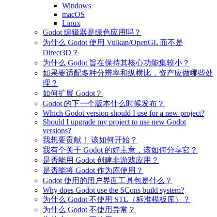
Windows
macOS
Linux
Godot 编辑器是绿色应用吗？
为什么 Godot 使用 Vulkan/OpenGL 而不是
Direct3D？
为什么 Godot 旨在保持其核心功能集较小？
如果要适配多种分辨率和纵横比，资产应做哪些处
理？
如何扩展 Godot？
Godot 的下一个版本什么时候发布？
Which Godot version should I use for a new project?
Should I upgrade my project to use new Godot
versions?
我想要贡献！ 该如何开始？
我有个关于 Godot 的好主意，该如何分享它？
是否能用 Godot 创建非游戏应用？
是否能将 Godot 作为库使用？
Godot 使用的用户界面工具包是什么？
Why does Godot use the SCons build system?
为什么 Godot 不使用 STL（标准模板库）？
为什么 Godot 不使用异常？