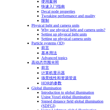
使用案例
快速入门指南
Decal node properties
Tweaking performance and quality
限制
Physical light and camera units
Why use physical light and camera units?
Setting up physical light units
Setting up physical camera units
Particle systems (3D)
前言
基本用法
Advanced topics
高动态范围光照
前言
计算机显示器
场景线性和资源管道
HDR的参数
Global illumination
Introduction to global illumination
Using Voxel global illumination
Signed distance field global illumination
(SDFGI)