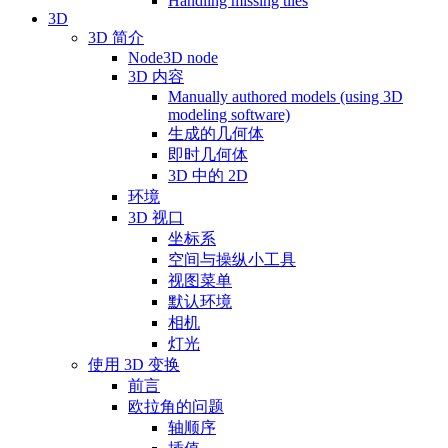
Handling missing tiles
3D
3D 简介
Node3D node
3D 内容
Manually authored models (using 3D
modeling software)
生成的几何体
即时几何体
3D 中的 2D
环境
3D 视口
坐标系
空间与操纵小工具
视图菜单
默认环境
相机
灯光
使用 3D 变换
前言
欧拉角的问题
轴顺序