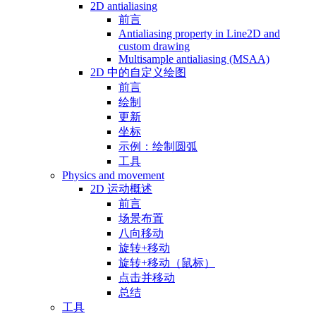
2D antialiasing
前言
Antialiasing property in Line2D and
custom drawing
Multisample antialiasing (MSAA)
2D 中的自定义绘图
前言
绘制
更新
坐标
示例：绘制圆弧
工具
Physics and movement
2D 运动概述
前言
场景布置
八向移动
旋转+移动
旋转+移动（鼠标）
点击并移动
总结
工具