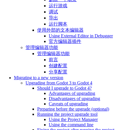
运行游戏
调试
导出
运行脚本
使用外部的文本编辑器
Using External Editor in Debugger
官方编辑器插件
管理编辑器功能
管理编辑器功能
前言
创建配置
分享配置
Migrating to a new version
Upgrading from Godot 3 to Godot 4
Should I upgrade to Godot 4?
Advantages of upgrading
Disadvantages of upgrading
Caveats of upgrading
Preparing before the upgrade (optional)
Running the project upgrade tool
Using the Project Manager
Using the command line
Fixing the project after running the project