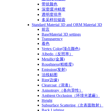
带状颜色
深度缓冲精度
透明度排序
多采样抗锯齿
Standard Material 3D and ORM Material 3D
前言
BaseMaterial 3D settings
Transparency
着色
Vertex Color(顶点颜色)
Albedo（反照率）
Metallic(金属)
Roughness(粗糙度)
Emission(发射)
法线贴图
Rim(边缘)
Clearcoat（清漆）
Anisotropy（各向异性）
Ambient Occlusion（环境光遮蔽）
Height
Subsurface Scattering（次表面散射）
Back Lighting