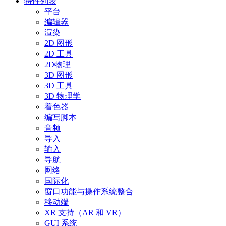
特性列表
平台
编辑器
渲染
2D 图形
2D 工具
2D物理
3D 图形
3D 工具
3D 物理学
着色器
编写脚本
音频
导入
输入
导航
网络
国际化
窗口功能与操作系统整合
移动端
XR 支持（AR 和 VR）
GUI 系统