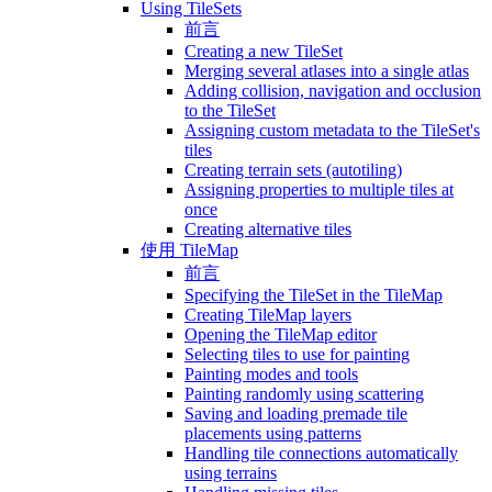
Using TileSets
前言
Creating a new TileSet
Merging several atlases into a single atlas
Adding collision, navigation and occlusion
to the TileSet
Assigning custom metadata to the TileSet's
tiles
Creating terrain sets (autotiling)
Assigning properties to multiple tiles at
once
Creating alternative tiles
使用 TileMap
前言
Specifying the TileSet in the TileMap
Creating TileMap layers
Opening the TileMap editor
Selecting tiles to use for painting
Painting modes and tools
Painting randomly using scattering
Saving and loading premade tile
placements using patterns
Handling tile connections automatically
using terrains