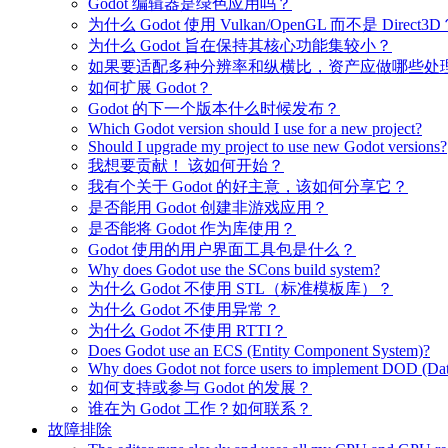
Godot 编辑器是绿色应用吗？
为什么 Godot 使用 Vulkan/OpenGL 而不是 Direct3D
为什么 Godot 旨在保持其核心功能集较小？
如果要适配多种分辨率和纵横比，资产应做哪些处
如何扩展 Godot？
Godot 的下一个版本什么时候发布？
Which Godot version should I use for a new project?
Should I upgrade my project to use new Godot versions?
我想要贡献！ 该如何开始？
我有个关于 Godot 的好主意，该如何分享它？
是否能用 Godot 创建非游戏应用？
是否能将 Godot 作为库使用？
Godot 使用的用户界面工具包是什么？
Why does Godot use the SCons build system?
为什么 Godot 不使用 STL（标准模板库）？
为什么 Godot 不使用异常？
为什么 Godot 不使用 RTTI？
Does Godot use an ECS (Entity Component System)?
Why does Godot not force users to implement DOD (Dat
如何支持或参与 Godot 的发展？
谁在为 Godot 工作？如何联系？
故障排除