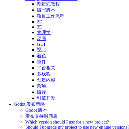
渐进式教程
编写脚本
项目工作流程
2D
3D
物理学
动画
GUI
视口
着色
插件
平台相关
多线程
创建内容
杂项
编译
引擎开发
Godot 发布策略
Godot 版本
发布支持时间表
Which version should I use for a new project?
Should I upgrade my project to use new engine versions