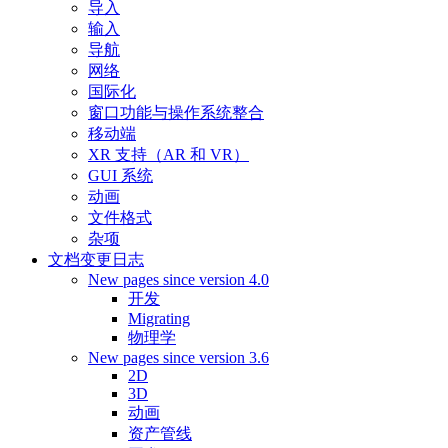
导入
输入
导航
网络
国际化
窗口功能与操作系统整合
移动端
XR 支持（AR 和 VR）
GUI 系统
动画
文件格式
杂项
文档变更日志
New pages since version 4.0
开发
Migrating
物理学
New pages since version 3.6
2D
3D
动画
资产管线