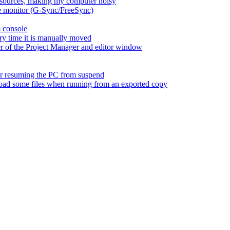
esources, making my computer noisy
ate monitor (G-Sync/FreeSync)
m console
ry time it is manually moved
er of the Project Manager and editor window
fter resuming the PC from suspend
 load some files when running from an exported copy