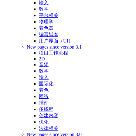
输入
数学
平台相关
物理学
着色器
编写脚本
用户界面（UI）
New pages since version 3.1
项目工作流程
2D
音频
数学
输入
国际化
着色
网络
插件
多线程
创建内容
优化
法律相关
New pages since version 3.0