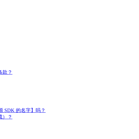
条款？
闭源 SDK 的名字】吗？
成）？