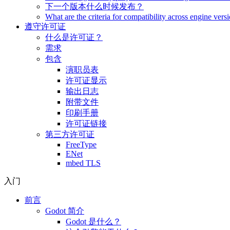
下一个版本什么时候发布？
What are the criteria for compatibility across engine vers
遵守许可证
什么是许可证？
需求
包含
演职员表
许可证显示
输出日志
附带文件
印刷手册
许可证链接
第三方许可证
FreeType
ENet
mbed TLS
入门
前言
Godot 简介
Godot 是什么？