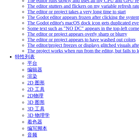
The editor runs slowly and uses all my CPU and GPU r
The editor stutters and flickers on my variable refresh r
The editor or project takes a very long time to start
The Godot editor appears frozen after clicking the syste
The Godot editor's macOS dock icon gets duplicated eve
Some text such as "NO DC" appears in the top-left corn
The editor or project appears overly sharp or blurry
The editor or project appears to have washed out colors
The editor/project freezes or displays glitched visuals a
The project works when run from the editor, but fails to
特性列表
平台
编辑器
渲染
2D 图形
2D 工具
2D物理
3D 图形
3D 工具
3D 物理学
着色器
编写脚本
音频