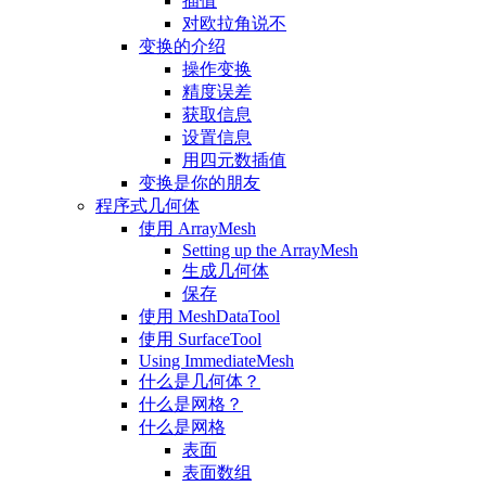
插值
对欧拉角说不
变换的介绍
操作变换
精度误差
获取信息
设置信息
用四元数插值
变换是你的朋友
程序式几何体
使用 ArrayMesh
Setting up the ArrayMesh
生成几何体
保存
使用 MeshDataTool
使用 SurfaceTool
Using ImmediateMesh
什么是几何体？
什么是网格？
什么是网格
表面
表面数组