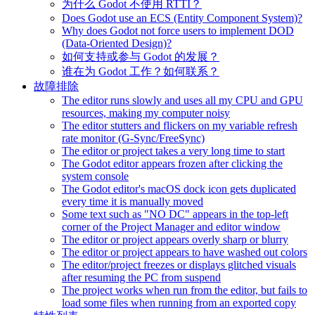
为什么 Godot 不使用 RTTI？
Does Godot use an ECS (Entity Component System)?
Why does Godot not force users to implement DOD
(Data-Oriented Design)?
如何支持或参与 Godot 的发展？
谁在为 Godot 工作？如何联系？
故障排除
The editor runs slowly and uses all my CPU and GPU
resources, making my computer noisy
The editor stutters and flickers on my variable refresh
rate monitor (G-Sync/FreeSync)
The editor or project takes a very long time to start
The Godot editor appears frozen after clicking the
system console
The Godot editor's macOS dock icon gets duplicated
every time it is manually moved
Some text such as "NO DC" appears in the top-left
corner of the Project Manager and editor window
The editor or project appears overly sharp or blurry
The editor or project appears to have washed out colors
The editor/project freezes or displays glitched visuals
after resuming the PC from suspend
The project works when run from the editor, but fails to
load some files when running from an exported copy