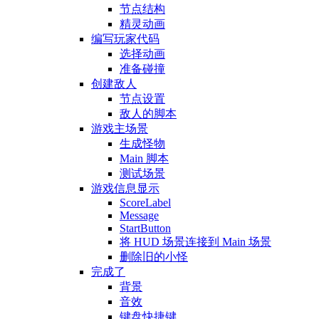
节点结构
精灵动画
编写玩家代码
选择动画
准备碰撞
创建敌人
节点设置
敌人的脚本
游戏主场景
生成怪物
Main 脚本
测试场景
游戏信息显示
ScoreLabel
Message
StartButton
将 HUD 场景连接到 Main 场景
删除旧的小怪
完成了
背景
音效
键盘快捷键