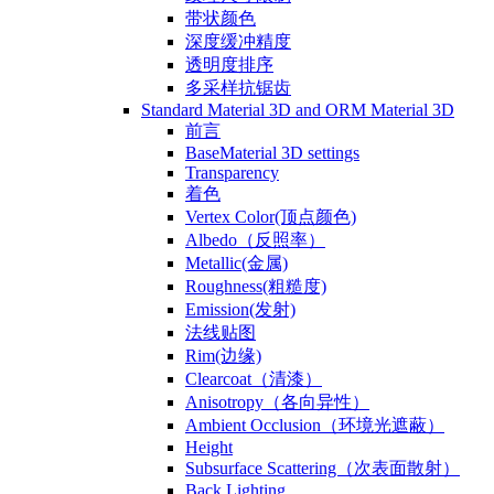
带状颜色
深度缓冲精度
透明度排序
多采样抗锯齿
Standard Material 3D and ORM Material 3D
前言
BaseMaterial 3D settings
Transparency
着色
Vertex Color(顶点颜色)
Albedo（反照率）
Metallic(金属)
Roughness(粗糙度)
Emission(发射)
法线贴图
Rim(边缘)
Clearcoat（清漆）
Anisotropy（各向异性）
Ambient Occlusion（环境光遮蔽）
Height
Subsurface Scattering（次表面散射）
Back Lighting