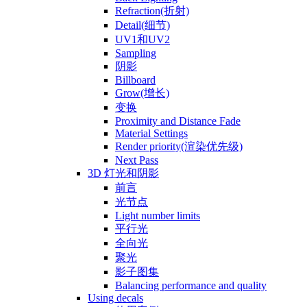
Refraction(折射)
Detail(细节)
UV1和UV2
Sampling
阴影
Billboard
Grow(增长)
变换
Proximity and Distance Fade
Material Settings
Render priority(渲染优先级)
Next Pass
3D 灯光和阴影
前言
光节点
Light number limits
平行光
全向光
聚光
影子图集
Balancing performance and quality
Using decals