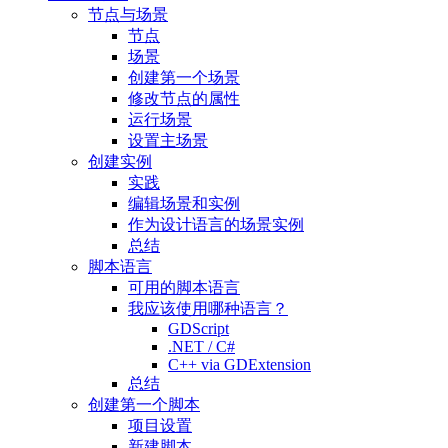
节点与场景
节点
场景
创建第一个场景
修改节点的属性
运行场景
设置主场景
创建实例
实践
编辑场景和实例
作为设计语言的场景实例
总结
脚本语言
可用的脚本语言
我应该使用哪种语言？
GDScript
.NET / C#
C++ via GDExtension
总结
创建第一个脚本
项目设置
新建脚本