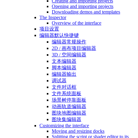
Creating and importing projects
Opening and importing projects
Downloading demos and templates
The Inspector
Overview of the interface
项目设置
编辑器默认快捷键
编辑器常规操作
2D / 画布项目编辑器
3D / 空间编辑器
文本编辑器
脚本编辑器
编辑器输出
调试器
文件对话框
文件系统面板
场景树停靠面板
动画轨道编辑器
图块地图编辑器
图块集编辑器
Customizing the interface
Moving and resizing docks
Splitting the script or shader editor to its