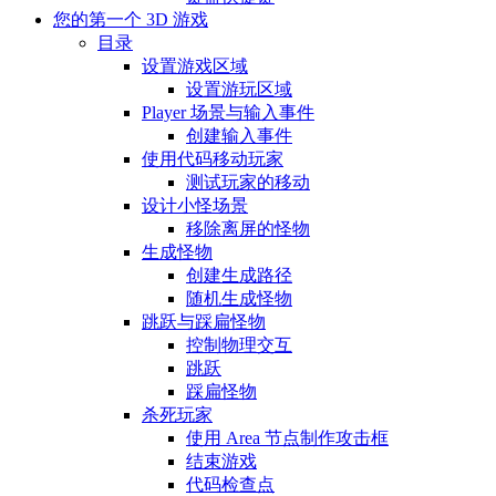
您的第一个 3D 游戏
目录
设置游戏区域
设置游玩区域
Player 场景与输入事件
创建输入事件
使用代码移动玩家
测试玩家的移动
设计小怪场景
移除离屏的怪物
生成怪物
创建生成路径
随机生成怪物
跳跃与踩扁怪物
控制物理交互
跳跃
踩扁怪物
杀死玩家
使用 Area 节点制作攻击框
结束游戏
代码检查点