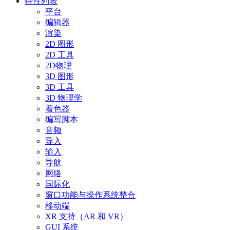
特性列表
平台
编辑器
渲染
2D 图形
2D 工具
2D物理
3D 图形
3D 工具
3D 物理学
着色器
编写脚本
音频
导入
输入
导航
网络
国际化
窗口功能与操作系统整合
移动端
XR 支持（AR 和 VR）
GUI 系统