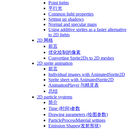
Point lights
平行光
Common light properties
Setting up shadows
Normal and specular maps
Using additive sprites as a faster alternative
to 2D lights
2D 网格
前言
优化绘制的像素
Converting Sprite2Ds to 2D meshes
2D sprite animation
前言
Individual images with AnimatedSprite2D
Sprite sheet with AnimatedSprite2D
AnimationPlayer 与精灵表
总结
2D particle systems
简介
Time (时间)参数
Drawing parameters (绘图参数)
ParticleProcessMaterial settings
Emission Shapes(发射形状)