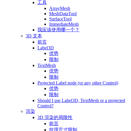
工具
ArrayMesh
MeshDataTool
SurfaceTool
ImmediateMesh
我应该使用哪一个？
3D 文本
前言
Label3D
优势
限制
TextMesh
优势
限制
Projected Label node (or any other Control)
优势
限制
Should I use Label3D, TextMesh or a projected
Control?
渲染
3D 渲染的局限性
前言
纹理尺寸限制