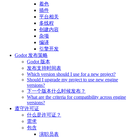
着色
插件
平台相关
多线程
创建内容
杂项
编译
引擎开发
Godot 发布策略
Godot 版本
发布支持时间表
Which version should I use for a new project?
Should I upgrade my project to use new engine
versions?
下一个版本什么时候发布？
What are the criteria for compatibility across engine
versions?
遵守许可证
什么是许可证？
需求
包含
演职员表