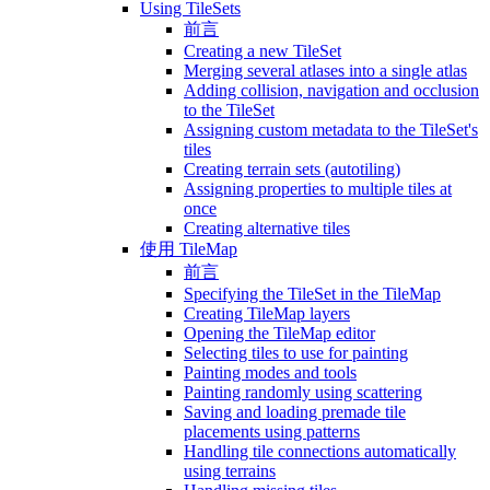
Using TileSets
前言
Creating a new TileSet
Merging several atlases into a single atlas
Adding collision, navigation and occlusion
to the TileSet
Assigning custom metadata to the TileSet's
tiles
Creating terrain sets (autotiling)
Assigning properties to multiple tiles at
once
Creating alternative tiles
使用 TileMap
前言
Specifying the TileSet in the TileMap
Creating TileMap layers
Opening the TileMap editor
Selecting tiles to use for painting
Painting modes and tools
Painting randomly using scattering
Saving and loading premade tile
placements using patterns
Handling tile connections automatically
using terrains