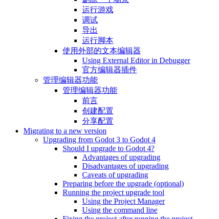
运行游戏
调试
导出
运行脚本
使用外部的文本编辑器
Using External Editor in Debugger
官方编辑器插件
管理编辑器功能
管理编辑器功能
前言
创建配置
分享配置
Migrating to a new version
Upgrading from Godot 3 to Godot 4
Should I upgrade to Godot 4?
Advantages of upgrading
Disadvantages of upgrading
Caveats of upgrading
Preparing before the upgrade (optional)
Running the project upgrade tool
Using the Project Manager
Using the command line
Fixing the project after running the project