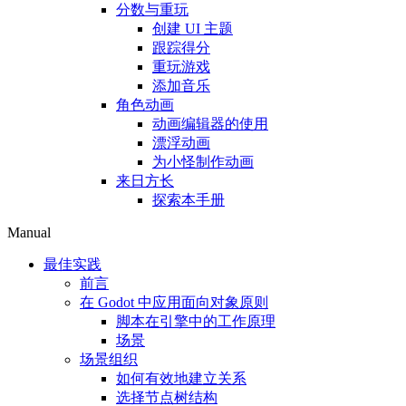
分数与重玩
创建 UI 主题
跟踪得分
重玩游戏
添加音乐
角色动画
动画编辑器的使用
漂浮动画
为小怪制作动画
来日方长
探索本手册
Manual
最佳实践
前言
在 Godot 中应用面向对象原则
脚本在引擎中的工作原理
场景
场景组织
如何有效地建立关系
选择节点树结构