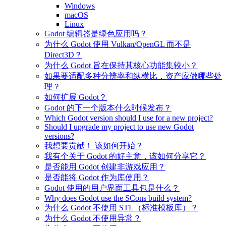
Windows
macOS
Linux
Godot 编辑器是绿色应用吗？
为什么 Godot 使用 Vulkan/OpenGL 而不是
Direct3D？
为什么 Godot 旨在保持其核心功能集较小？
如果要适配多种分辨率和纵横比，资产应做哪些处
理？
如何扩展 Godot？
Godot 的下一个版本什么时候发布？
Which Godot version should I use for a new project?
Should I upgrade my project to use new Godot
versions?
我想要贡献！ 该如何开始？
我有个关于 Godot 的好主意，该如何分享它？
是否能用 Godot 创建非游戏应用？
是否能将 Godot 作为库使用？
Godot 使用的用户界面工具包是什么？
Why does Godot use the SCons build system?
为什么 Godot 不使用 STL（标准模板库）？
为什么 Godot 不使用异常？