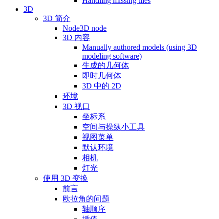
Handling missing tiles
3D
3D 简介
Node3D node
3D 内容
Manually authored models (using 3D
modeling software)
生成的几何体
即时几何体
3D 中的 2D
环境
3D 视口
坐标系
空间与操纵小工具
视图菜单
默认环境
相机
灯光
使用 3D 变换
前言
欧拉角的问题
轴顺序