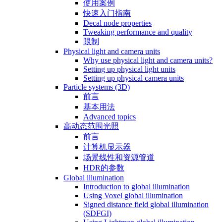
使用案例
快速入门指南
Decal node properties
Tweaking performance and quality
限制
Physical light and camera units
Why use physical light and camera units?
Setting up physical light units
Setting up physical camera units
Particle systems (3D)
前言
基本用法
Advanced topics
高动态范围光照
前言
计算机显示器
场景线性和资源管道
HDR的参数
Global illumination
Introduction to global illumination
Using Voxel global illumination
Signed distance field global illumination
(SDFGI)