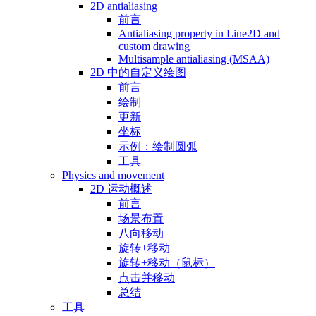
2D antialiasing
前言
Antialiasing property in Line2D and
custom drawing
Multisample antialiasing (MSAA)
2D 中的自定义绘图
前言
绘制
更新
坐标
示例：绘制圆弧
工具
Physics and movement
2D 运动概述
前言
场景布置
八向移动
旋转+移动
旋转+移动（鼠标）
点击并移动
总结
工具