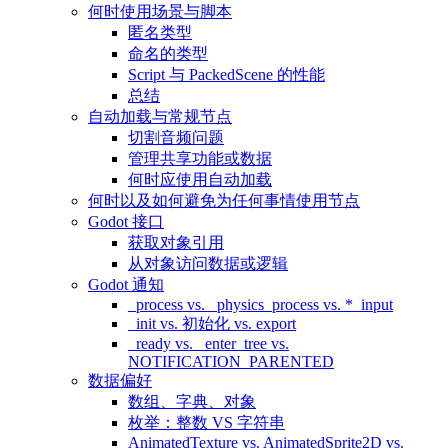
何时使用场景与脚本
匿名类型
命名的类型
Script 与 PackedScene 的性能
总结
自动加载与常规节点
切割音频问题
管理共享功能或数据
何时应使用自动加载
何时以及如何避免为任何事情使用节点
Godot 接口
获取对象引用
从对象访问数据或逻辑
Godot 通知
_process vs. _physics_process vs. *_input
_init vs. 初始化 vs. export
_ready vs. _enter_tree vs.
NOTIFICATION_PARENTED
数据偏好
数组、字典、对象
枚举：整数 VS 字符串
AnimatedTexture vs. AnimatedSprite2D vs.