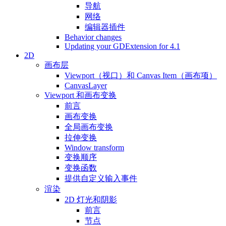
导航
网络
编辑器插件
Behavior changes
Updating your GDExtension for 4.1
2D
画布层
Viewport（视口）和 Canvas Item（画布项）
CanvasLayer
Viewport 和画布变换
前言
画布变换
全局画布变换
拉伸变换
Window transform
变换顺序
变换函数
提供自定义输入事件
渲染
2D 灯光和阴影
前言
节点