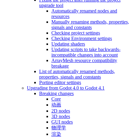
upgrade tool
Automatically renamed nodes and
resources
Manually renaming methods, properties,
signals and constants
Checking project settings
Checking Environment settings
Updating shaders
Updating scripts to take backwards-
incompatible changes into account
ArrayMesh resource compatibility
breakage
List of automatically renamed methods,
properties, signals and constants
Porting editor settings
Upgrading from Godot 4.0 to Godot 4.1
Breaking changes
Core
动画
2D nodes
3D nodes
GUI nodes
物理学
渲染