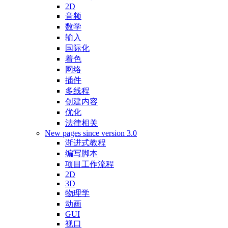
2D
音频
数学
输入
国际化
着色
网络
插件
多线程
创建内容
优化
法律相关
New pages since version 3.0
渐进式教程
编写脚本
项目工作流程
2D
3D
物理学
动画
GUI
视口