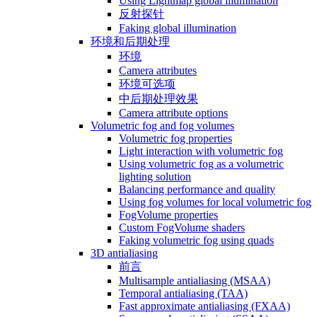
Using Lightmap global illumination
反射探针
Faking global illumination
环境和后期处理
环境
Camera attributes
环境可选项
中后期处理效果
Camera attribute options
Volumetric fog and fog volumes
Volumetric fog properties
Light interaction with volumetric fog
Using volumetric fog as a volumetric
lighting solution
Balancing performance and quality
Using fog volumes for local volumetric fog
FogVolume properties
Custom FogVolume shaders
Faking volumetric fog using quads
3D antialiasing
前言
Multisample antialiasing (MSAA)
Temporal antialiasing (TAA)
Fast approximate antialiasing (FXAA)