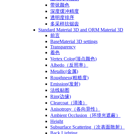
带状颜色
深度缓冲精度
透明度排序
多采样抗锯齿
Standard Material 3D and ORM Material 3D
前言
BaseMaterial 3D settings
Transparency
着色
Vertex Color(顶点颜色)
Albedo（反照率）
Metallic(金属)
Roughness(粗糙度)
Emission(发射)
法线贴图
Rim(边缘)
Clearcoat（清漆）
Anisotropy（各向异性）
Ambient Occlusion（环境光遮蔽）
Height
Subsurface Scattering（次表面散射）
Back Lighting