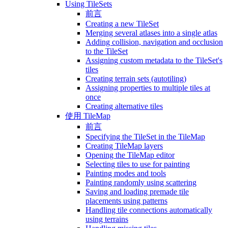
Using TileSets
前言
Creating a new TileSet
Merging several atlases into a single atlas
Adding collision, navigation and occlusion
to the TileSet
Assigning custom metadata to the TileSet's
tiles
Creating terrain sets (autotiling)
Assigning properties to multiple tiles at
once
Creating alternative tiles
使用 TileMap
前言
Specifying the TileSet in the TileMap
Creating TileMap layers
Opening the TileMap editor
Selecting tiles to use for painting
Painting modes and tools
Painting randomly using scattering
Saving and loading premade tile
placements using patterns
Handling tile connections automatically
using terrains