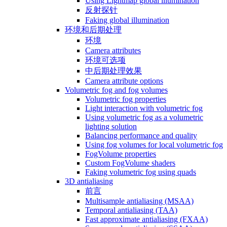
Using Lightmap global illumination
反射探针
Faking global illumination
环境和后期处理
环境
Camera attributes
环境可选项
中后期处理效果
Camera attribute options
Volumetric fog and fog volumes
Volumetric fog properties
Light interaction with volumetric fog
Using volumetric fog as a volumetric
lighting solution
Balancing performance and quality
Using fog volumes for local volumetric fog
FogVolume properties
Custom FogVolume shaders
Faking volumetric fog using quads
3D antialiasing
前言
Multisample antialiasing (MSAA)
Temporal antialiasing (TAA)
Fast approximate antialiasing (FXAA)