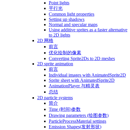
Point lights
平行光
Common light properties
Setting up shadows
Normal and specular maps
Using additive sprites as a faster alternative
to 2D lights
2D 网格
前言
优化绘制的像素
Converting Sprite2Ds to 2D meshes
2D sprite animation
前言
Individual images with AnimatedSprite2D
Sprite sheet with AnimatedSprite2D
AnimationPlayer 与精灵表
总结
2D particle systems
简介
Time (时间)参数
Drawing parameters (绘图参数)
ParticleProcessMaterial settings
Emission Shapes(发射形状)