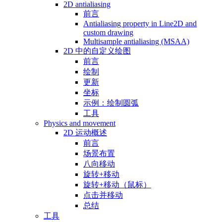
2D antialiasing
前言
Antialiasing property in Line2D and
custom drawing
Multisample antialiasing (MSAA)
2D 中的自定义绘图
前言
绘制
更新
坐标
示例：绘制圆弧
工具
Physics and movement
2D 运动概述
前言
场景布置
八向移动
旋转+移动
旋转+移动（鼠标）
点击并移动
总结
工具