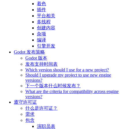
着色
插件
平台相关
多线程
创建内容
杂项
编译
引擎开发
Godot 发布策略
Godot 版本
发布支持时间表
Which version should I use for a new project?
Should I upgrade my project to use new engine
versions?
下一个版本什么时候发布？
What are the criteria for compatibility across engine
versions?
遵守许可证
什么是许可证？
需求
包含
演职员表