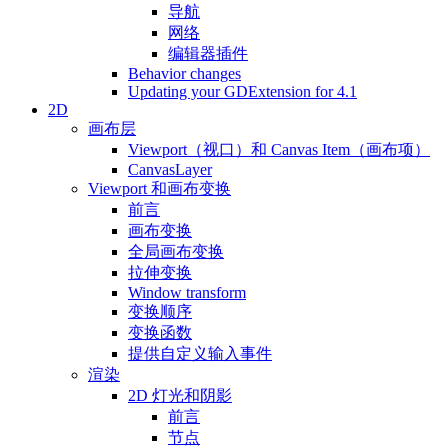
导航
网络
编辑器插件
Behavior changes
Updating your GDExtension for 4.1
2D
画布层
Viewport（视口）和 Canvas Item（画布项）
CanvasLayer
Viewport 和画布变换
前言
画布变换
全局画布变换
拉伸变换
Window transform
变换顺序
变换函数
提供自定义输入事件
渲染
2D 灯光和阴影
前言
节点