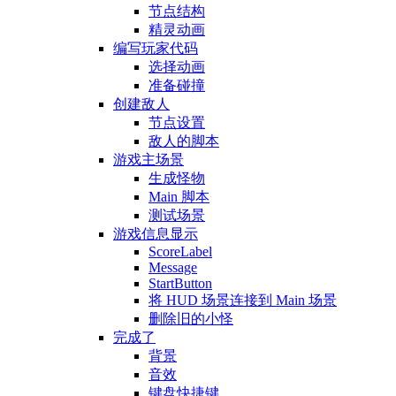
节点结构
精灵动画
编写玩家代码
选择动画
准备碰撞
创建敌人
节点设置
敌人的脚本
游戏主场景
生成怪物
Main 脚本
测试场景
游戏信息显示
ScoreLabel
Message
StartButton
将 HUD 场景连接到 Main 场景
删除旧的小怪
完成了
背景
音效
键盘快捷键