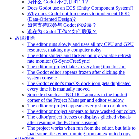
为什么 Godot 不使用 RTTI？
Does Godot use an ECS (Entity Component System)?
Why does Godot not force users to implement DOD
(Data-Oriented Design)?
如何支持或参与 Godot 的发展？
谁在为 Godot 工作？如何联系？
故障排除
The editor runs slowly and uses all my CPU and GPU
resources, making my computer noisy
The editor stutters and flickers on my variable refresh
rate monitor (G-Sync/FreeSync)
The editor or project takes a very long time to start
The Godot editor appears frozen after clicking the
system console
The Godot editor's macOS dock icon gets duplicated
every time it is manually moved
Some text such as "NO DC" appears in the top-left
corner of the Project Manager and editor window
The editor or project appears overly sharp or blurry
The editor or project appears to have washed out colors
The editor/project freezes or displays glitched visuals
after resuming the PC from suspend
The project works when run from the editor, but fails to
load some files when running from an exported copy