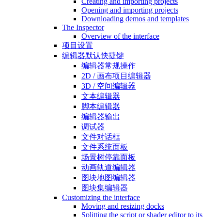
Creating and importing projects
Opening and importing projects
Downloading demos and templates
The Inspector
Overview of the interface
项目设置
编辑器默认快捷键
编辑器常规操作
2D / 画布项目编辑器
3D / 空间编辑器
文本编辑器
脚本编辑器
编辑器输出
调试器
文件对话框
文件系统面板
场景树停靠面板
动画轨道编辑器
图块地图编辑器
图块集编辑器
Customizing the interface
Moving and resizing docks
Splitting the script or shader editor to its