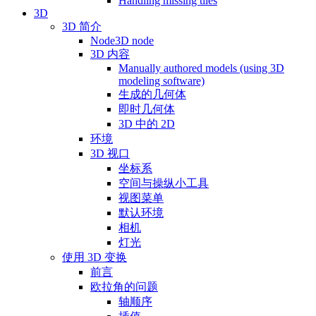
Handling missing tiles
3D
3D 简介
Node3D node
3D 内容
Manually authored models (using 3D
modeling software)
生成的几何体
即时几何体
3D 中的 2D
环境
3D 视口
坐标系
空间与操纵小工具
视图菜单
默认环境
相机
灯光
使用 3D 变换
前言
欧拉角的问题
轴顺序