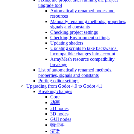
upgrade tool
Automatically renamed nodes and
resources
Manually renaming methods, properties,
signals and constants
Checking project settings
Checking Environment settings
Updating shaders
Updating scripts to take backwards-
incompatible changes into account
ArrayMesh resource compatibility
breakage
List of automatically renamed methods,
properties, signals and constants
Porting editor settings
Upgrading from Godot 4.0 to Godot 4.1
Breaking changes
Core
动画
2D nodes
3D nodes
GUI nodes
物理学
渲染