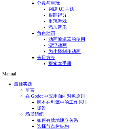
分数与重玩
创建 UI 主题
跟踪得分
重玩游戏
添加音乐
角色动画
动画编辑器的使用
漂浮动画
为小怪制作动画
来日方长
探索本手册
Manual
最佳实践
前言
在 Godot 中应用面向对象原则
脚本在引擎中的工作原理
场景
场景组织
如何有效地建立关系
选择节点树结构