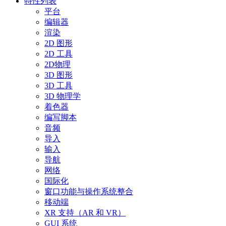
特性列表
平台
编辑器
渲染
2D 图形
2D 工具
2D物理
3D 图形
3D 工具
3D 物理学
着色器
编写脚本
音频
导入
输入
导航
网络
国际化
窗口功能与操作系统整合
移动端
XR 支持（AR 和 VR）
GUI 系统