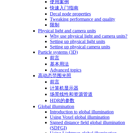
使用案例
快速入门指南
Decal node properties
Tweaking performance and quality
限制
Physical light and camera units
Why use physical light and camera units?
Setting up physical light units
Setting up physical camera units
Particle systems (3D)
前言
基本用法
Advanced topics
高动态范围光照
前言
计算机显示器
场景线性和资源管道
HDR的参数
Global illumination
Introduction to global illumination
Using Voxel global illumination
Signed distance field global illumination
(SDFGI)