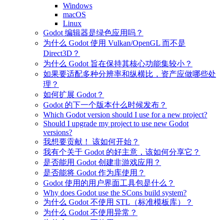
Windows
macOS
Linux
Godot 编辑器是绿色应用吗？
为什么 Godot 使用 Vulkan/OpenGL 而不是
Direct3D？
为什么 Godot 旨在保持其核心功能集较小？
如果要适配多种分辨率和纵横比，资产应做哪些处
理？
如何扩展 Godot？
Godot 的下一个版本什么时候发布？
Which Godot version should I use for a new project?
Should I upgrade my project to use new Godot
versions?
我想要贡献！ 该如何开始？
我有个关于 Godot 的好主意，该如何分享它？
是否能用 Godot 创建非游戏应用？
是否能将 Godot 作为库使用？
Godot 使用的用户界面工具包是什么？
Why does Godot use the SCons build system?
为什么 Godot 不使用 STL（标准模板库）？
为什么 Godot 不使用异常？