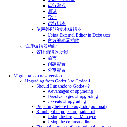
运行游戏
调试
导出
运行脚本
使用外部的文本编辑器
Using External Editor in Debugger
官方编辑器插件
管理编辑器功能
管理编辑器功能
前言
创建配置
分享配置
Migrating to a new version
Upgrading from Godot 3 to Godot 4
Should I upgrade to Godot 4?
Advantages of upgrading
Disadvantages of upgrading
Caveats of upgrading
Preparing before the upgrade (optional)
Running the project upgrade tool
Using the Project Manager
Using the command line
Fixing the project after running the project