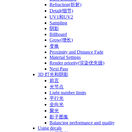
Refraction(折射)
Detail(细节)
UV1和UV2
Sampling
阴影
Billboard
Grow(增长)
变换
Proximity and Distance Fade
Material Settings
Render priority(渲染优先级)
Next Pass
3D 灯光和阴影
前言
光节点
Light number limits
平行光
全向光
聚光
影子图集
Balancing performance and quality
Using decals