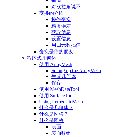
插值
对欧拉角说不
变换的介绍
操作变换
精度误差
获取信息
设置信息
用四元数插值
变换是你的朋友
程序式几何体
使用 ArrayMesh
Setting up the ArrayMesh
生成几何体
保存
使用 MeshDataTool
使用 SurfaceTool
Using ImmediateMesh
什么是几何体？
什么是网格？
什么是网格
表面
表面数组