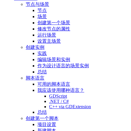
节点与场景
节点
场景
创建第一个场景
修改节点的属性
运行场景
设置主场景
创建实例
实践
编辑场景和实例
作为设计语言的场景实例
总结
脚本语言
可用的脚本语言
我应该使用哪种语言？
GDScript
.NET / C#
C++ via GDExtension
总结
创建第一个脚本
项目设置
新建脚本