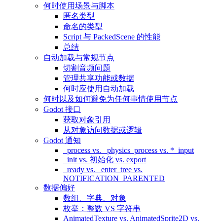
何时使用场景与脚本
匿名类型
命名的类型
Script 与 PackedScene 的性能
总结
自动加载与常规节点
切割音频问题
管理共享功能或数据
何时应使用自动加载
何时以及如何避免为任何事情使用节点
Godot 接口
获取对象引用
从对象访问数据或逻辑
Godot 通知
_process vs. _physics_process vs. *_input
_init vs. 初始化 vs. export
_ready vs. _enter_tree vs.
NOTIFICATION_PARENTED
数据偏好
数组、字典、对象
枚举：整数 VS 字符串
AnimatedTexture vs. AnimatedSprite2D vs.