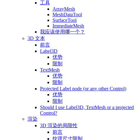
工具
ArrayMesh
MeshDataTool
SurfaceTool
ImmediateMesh
我应该使用哪一个？
3D 文本
前言
Label3D
优势
限制
TextMesh
优势
限制
Projected Label node (or any other Control)
优势
限制
Should I use Label3D, TextMesh or a projected
Control?
渲染
3D 渲染的局限性
前言
纹理尺寸限制