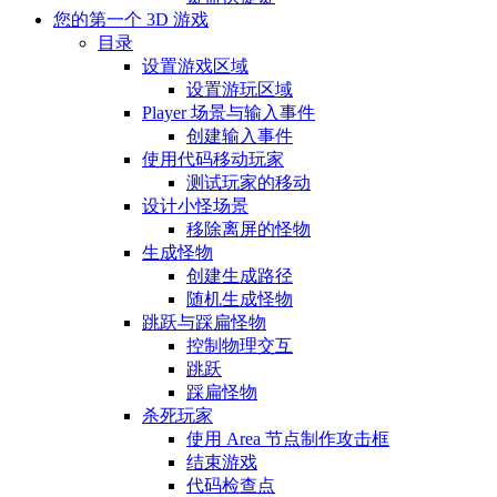
您的第一个 3D 游戏
目录
设置游戏区域
设置游玩区域
Player 场景与输入事件
创建输入事件
使用代码移动玩家
测试玩家的移动
设计小怪场景
移除离屏的怪物
生成怪物
创建生成路径
随机生成怪物
跳跃与踩扁怪物
控制物理交互
跳跃
踩扁怪物
杀死玩家
使用 Area 节点制作攻击框
结束游戏
代码检查点