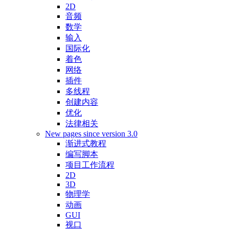
2D
音频
数学
输入
国际化
着色
网络
插件
多线程
创建内容
优化
法律相关
New pages since version 3.0
渐进式教程
编写脚本
项目工作流程
2D
3D
物理学
动画
GUI
视口