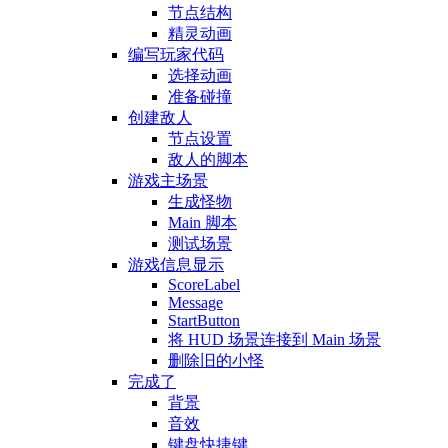
节点结构
精灵动画
编写玩家代码
选择动画
准备碰撞
创建敌人
节点设置
敌人的脚本
游戏主场景
生成怪物
Main 脚本
测试场景
游戏信息显示
ScoreLabel
Message
StartButton
将 HUD 场景连接到 Main 场景
删除旧的小怪
完成了
背景
音效
键盘快捷键