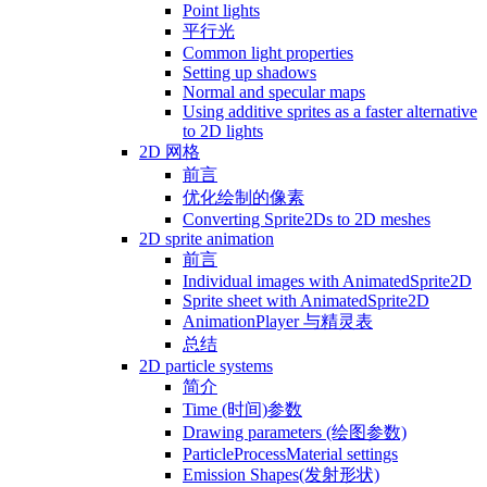
Point lights
平行光
Common light properties
Setting up shadows
Normal and specular maps
Using additive sprites as a faster alternative
to 2D lights
2D 网格
前言
优化绘制的像素
Converting Sprite2Ds to 2D meshes
2D sprite animation
前言
Individual images with AnimatedSprite2D
Sprite sheet with AnimatedSprite2D
AnimationPlayer 与精灵表
总结
2D particle systems
简介
Time (时间)参数
Drawing parameters (绘图参数)
ParticleProcessMaterial settings
Emission Shapes(发射形状)