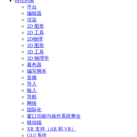
特性列表
平台
编辑器
渲染
2D 图形
2D 工具
2D物理
3D 图形
3D 工具
3D 物理学
着色器
编写脚本
音频
导入
输入
导航
网络
国际化
窗口功能与操作系统整合
移动端
XR 支持（AR 和 VR）
GUI 系统