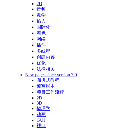
2D
音频
数学
输入
国际化
着色
网络
插件
多线程
创建内容
优化
法律相关
New pages since version 3.0
渐进式教程
编写脚本
项目工作流程
2D
3D
物理学
动画
GUI
视口