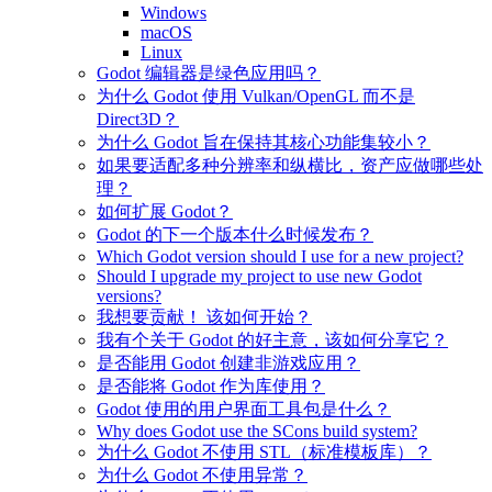
Windows
macOS
Linux
Godot 编辑器是绿色应用吗？
为什么 Godot 使用 Vulkan/OpenGL 而不是
Direct3D？
为什么 Godot 旨在保持其核心功能集较小？
如果要适配多种分辨率和纵横比，资产应做哪些处
理？
如何扩展 Godot？
Godot 的下一个版本什么时候发布？
Which Godot version should I use for a new project?
Should I upgrade my project to use new Godot
versions?
我想要贡献！ 该如何开始？
我有个关于 Godot 的好主意，该如何分享它？
是否能用 Godot 创建非游戏应用？
是否能将 Godot 作为库使用？
Godot 使用的用户界面工具包是什么？
Why does Godot use the SCons build system?
为什么 Godot 不使用 STL（标准模板库）？
为什么 Godot 不使用异常？