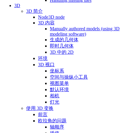
Handling missing tiles
3D
3D 简介
Node3D node
3D 内容
Manually authored models (using 3D
modeling software)
生成的几何体
即时几何体
3D 中的 2D
环境
3D 视口
坐标系
空间与操纵小工具
视图菜单
默认环境
相机
灯光
使用 3D 变换
前言
欧拉角的问题
轴顺序