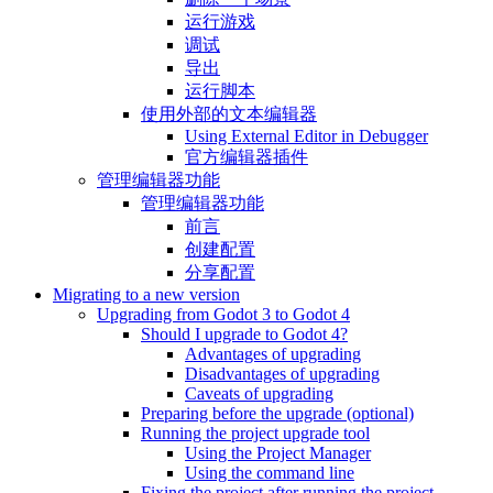
运行游戏
调试
导出
运行脚本
使用外部的文本编辑器
Using External Editor in Debugger
官方编辑器插件
管理编辑器功能
管理编辑器功能
前言
创建配置
分享配置
Migrating to a new version
Upgrading from Godot 3 to Godot 4
Should I upgrade to Godot 4?
Advantages of upgrading
Disadvantages of upgrading
Caveats of upgrading
Preparing before the upgrade (optional)
Running the project upgrade tool
Using the Project Manager
Using the command line
Fixing the project after running the project