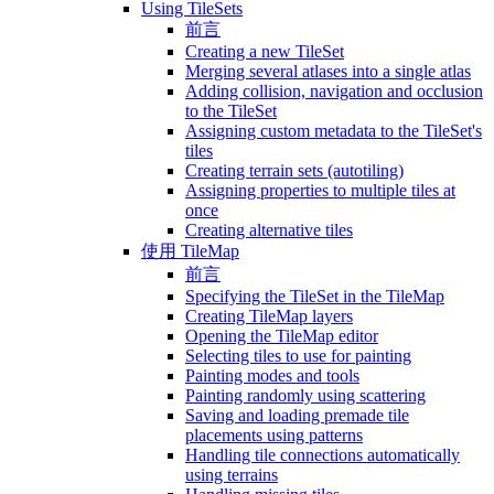
Using TileSets
前言
Creating a new TileSet
Merging several atlases into a single atlas
Adding collision, navigation and occlusion
to the TileSet
Assigning custom metadata to the TileSet's
tiles
Creating terrain sets (autotiling)
Assigning properties to multiple tiles at
once
Creating alternative tiles
使用 TileMap
前言
Specifying the TileSet in the TileMap
Creating TileMap layers
Opening the TileMap editor
Selecting tiles to use for painting
Painting modes and tools
Painting randomly using scattering
Saving and loading premade tile
placements using patterns
Handling tile connections automatically
using terrains