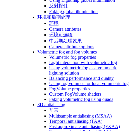
Using Lightmap global illumination
反射探针
Faking global illumination
环境和后期处理
环境
Camera attributes
环境可选项
中后期处理效果
Camera attribute options
Volumetric fog and fog volumes
Volumetric fog properties
Light interaction with volumetric fog
Using volumetric fog as a volumetric
lighting solution
Balancing performance and quality
Using fog volumes for local volumetric fog
FogVolume properties
Custom FogVolume shaders
Faking volumetric fog using quads
3D antialiasing
前言
Multisample antialiasing (MSAA)
Temporal antialiasing (TAA)
Fast approximate antialiasing (FXAA)