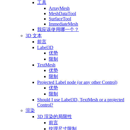
工具
ArrayMesh
MeshDataTool
SurfaceTool
ImmediateMesh
我应该使用哪一个？
3D 文本
前言
Label3D
优势
限制
TextMesh
优势
限制
Projected Label node (or any other Control)
优势
限制
Should I use Label3D, TextMesh or a projected
Control?
渲染
3D 渲染的局限性
前言
纹理尺寸限制