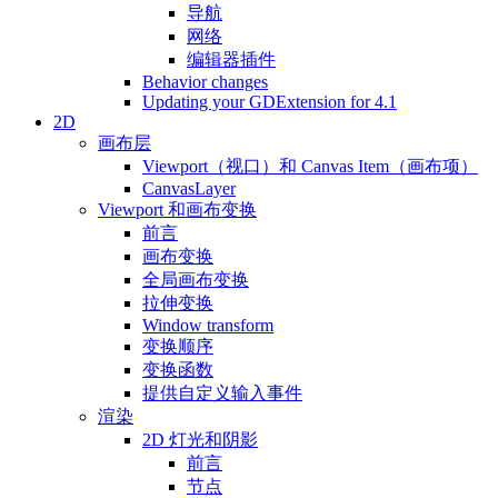
导航
网络
编辑器插件
Behavior changes
Updating your GDExtension for 4.1
2D
画布层
Viewport（视口）和 Canvas Item（画布项）
CanvasLayer
Viewport 和画布变换
前言
画布变换
全局画布变换
拉伸变换
Window transform
变换顺序
变换函数
提供自定义输入事件
渲染
2D 灯光和阴影
前言
节点