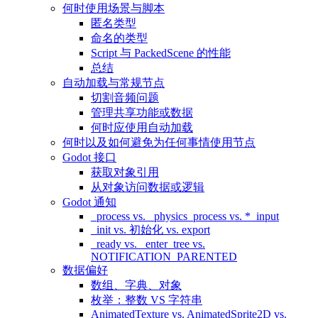
何时使用场景与脚本
匿名类型
命名的类型
Script 与 PackedScene 的性能
总结
自动加载与常规节点
切割音频问题
管理共享功能或数据
何时应使用自动加载
何时以及如何避免为任何事情使用节点
Godot 接口
获取对象引用
从对象访问数据或逻辑
Godot 通知
_process vs. _physics_process vs. *_input
_init vs. 初始化 vs. export
_ready vs. _enter_tree vs.
NOTIFICATION_PARENTED
数据偏好
数组、字典、对象
枚举：整数 VS 字符串
AnimatedTexture vs. AnimatedSprite2D vs.