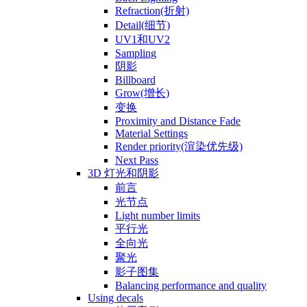
Refraction(折射)
Detail(细节)
UV1和UV2
Sampling
阴影
Billboard
Grow(增长)
变换
Proximity and Distance Fade
Material Settings
Render priority(渲染优先级)
Next Pass
3D 灯光和阴影
前言
光节点
Light number limits
平行光
全向光
聚光
影子图集
Balancing performance and quality
Using decals