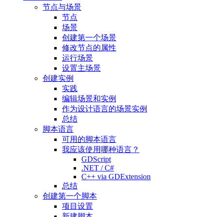
节点与场景
节点
场景
创建第一个场景
修改节点的属性
运行场景
设置主场景
创建实例
实践
编辑场景和实例
作为设计语言的场景实例
总结
脚本语言
可用的脚本语言
我应该使用哪种语言？
GDScript
.NET / C#
C++ via GDExtension
总结
创建第一个脚本
项目设置
新建脚本