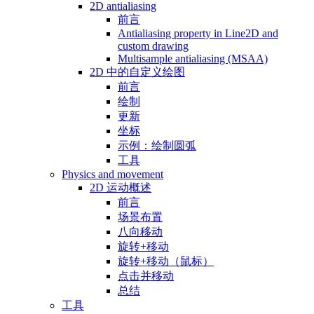
2D antialiasing
前言
Antialiasing property in Line2D and
custom drawing
Multisample antialiasing (MSAA)
2D 中的自定义绘图
前言
绘制
更新
坐标
示例：绘制圆弧
工具
Physics and movement
2D 运动概述
前言
场景布置
八向移动
旋转+移动
旋转+移动（鼠标）
点击并移动
总结
工具