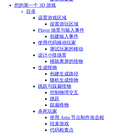
您的第一个 3D 游戏
目录
设置游戏区域
设置游玩区域
Player 场景与输入事件
创建输入事件
使用代码移动玩家
测试玩家的移动
设计小怪场景
移除离屏的怪物
生成怪物
创建生成路径
随机生成怪物
跳跃与踩扁怪物
控制物理交互
跳跃
踩扁怪物
杀死玩家
使用 Area 节点制作攻击框
结束游戏
代码检查点