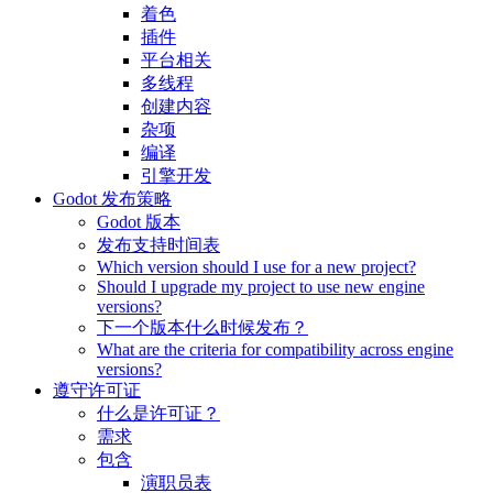
着色
插件
平台相关
多线程
创建内容
杂项
编译
引擎开发
Godot 发布策略
Godot 版本
发布支持时间表
Which version should I use for a new project?
Should I upgrade my project to use new engine
versions?
下一个版本什么时候发布？
What are the criteria for compatibility across engine
versions?
遵守许可证
什么是许可证？
需求
包含
演职员表