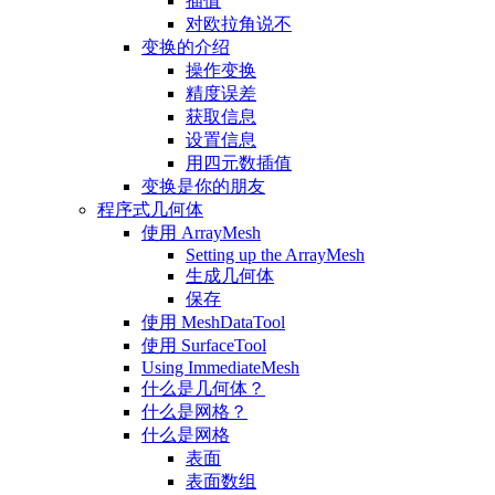
插值
对欧拉角说不
变换的介绍
操作变换
精度误差
获取信息
设置信息
用四元数插值
变换是你的朋友
程序式几何体
使用 ArrayMesh
Setting up the ArrayMesh
生成几何体
保存
使用 MeshDataTool
使用 SurfaceTool
Using ImmediateMesh
什么是几何体？
什么是网格？
什么是网格
表面
表面数组