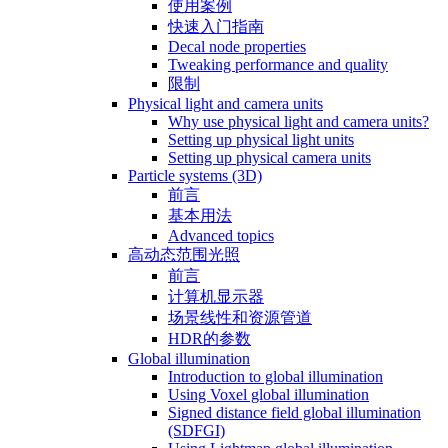
使用案例
快速入门指南
Decal node properties
Tweaking performance and quality
限制
Physical light and camera units
Why use physical light and camera units?
Setting up physical light units
Setting up physical camera units
Particle systems (3D)
前言
基本用法
Advanced topics
高动态范围光照
前言
计算机显示器
场景线性和资源管道
HDR的参数
Global illumination
Introduction to global illumination
Using Voxel global illumination
Signed distance field global illumination
(SDFGI)