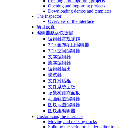
Creating and importing projects
Opening and importing projects
Downloading demos and templates
The Inspector
Overview of the interface
项目设置
编辑器默认快捷键
编辑器常规操作
2D / 画布项目编辑器
3D / 空间编辑器
文本编辑器
脚本编辑器
编辑器输出
调试器
文件对话框
文件系统面板
场景树停靠面板
动画轨道编辑器
图块地图编辑器
图块集编辑器
Customizing the interface
Moving and resizing docks
Splitting the script or shader editor to its