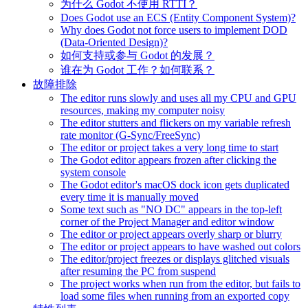
为什么 Godot 不使用 RTTI？
Does Godot use an ECS (Entity Component System)?
Why does Godot not force users to implement DOD
(Data-Oriented Design)?
如何支持或参与 Godot 的发展？
谁在为 Godot 工作？如何联系？
故障排除
The editor runs slowly and uses all my CPU and GPU
resources, making my computer noisy
The editor stutters and flickers on my variable refresh
rate monitor (G-Sync/FreeSync)
The editor or project takes a very long time to start
The Godot editor appears frozen after clicking the
system console
The Godot editor's macOS dock icon gets duplicated
every time it is manually moved
Some text such as "NO DC" appears in the top-left
corner of the Project Manager and editor window
The editor or project appears overly sharp or blurry
The editor or project appears to have washed out colors
The editor/project freezes or displays glitched visuals
after resuming the PC from suspend
The project works when run from the editor, but fails to
load some files when running from an exported copy