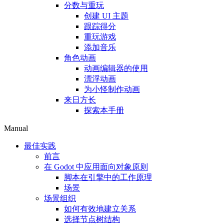
分数与重玩
创建 UI 主题
跟踪得分
重玩游戏
添加音乐
角色动画
动画编辑器的使用
漂浮动画
为小怪制作动画
来日方长
探索本手册
Manual
最佳实践
前言
在 Godot 中应用面向对象原则
脚本在引擎中的工作原理
场景
场景组织
如何有效地建立关系
选择节点树结构