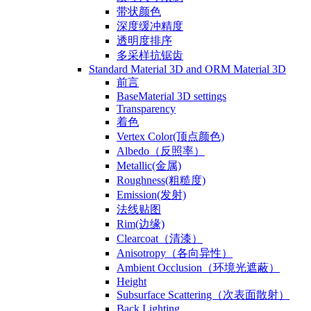
带状颜色
深度缓冲精度
透明度排序
多采样抗锯齿
Standard Material 3D and ORM Material 3D
前言
BaseMaterial 3D settings
Transparency
着色
Vertex Color(顶点颜色)
Albedo（反照率）
Metallic(金属)
Roughness(粗糙度)
Emission(发射)
法线贴图
Rim(边缘)
Clearcoat（清漆）
Anisotropy（各向异性）
Ambient Occlusion（环境光遮蔽）
Height
Subsurface Scattering（次表面散射）
Back Lighting