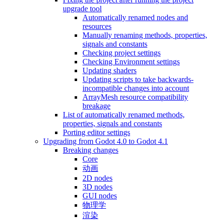
upgrade tool
Automatically renamed nodes and
resources
Manually renaming methods, properties,
signals and constants
Checking project settings
Checking Environment settings
Updating shaders
Updating scripts to take backwards-
incompatible changes into account
ArrayMesh resource compatibility
breakage
List of automatically renamed methods,
properties, signals and constants
Porting editor settings
Upgrading from Godot 4.0 to Godot 4.1
Breaking changes
Core
动画
2D nodes
3D nodes
GUI nodes
物理学
渲染